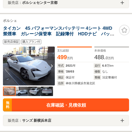
販売店：
ポルシェセンター京都
ポルシェ
タイカン 4S パフォーマンスバッテリー 4シート 4WD
禁煙車 ガレージ保管車 記録簿付 HDDナビ バック
カメラ 前後センサー 全周囲カメラ 前後ドラレコ
販売店保証
購入プラン付
黒革シートヒーター ETC2.0 USB BLIS ACC エ
アサス 電動ゲート LEDライト 純正19AW
支払総額
本体価格
499
488.
0
万円
万円
年式
2021
年
走行
6.0
万km
車検
'28/03
修復
なし
保証
保証付
整備
法定整備付
住所
神奈川県横浜市港北区
無
在庫確認・見積依頼
料
販売店：
サンズ 新横浜本店