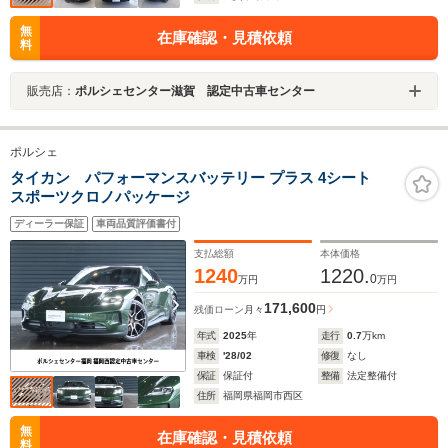
無
在庫確認・見積依頼
料
販売店：
ポルシェセンター滋賀 認定中古車センター
ポルシェ
タイカン パフォーマンスバッテリー プラス 4シート
スポーツクロノパッケージ
ディーラー保証
車両品質評価書付
支払総額
本体価格
1240
1220.
0
万円
万円
171,600
残価ローン
月々
円
年式
2025
年
走行
0.7
万km
車検
'28/02
修復
なし
保証
保証付
整備
法定整備付
住所
福岡県福岡市西区
無
在庫確認・見積依頼
料