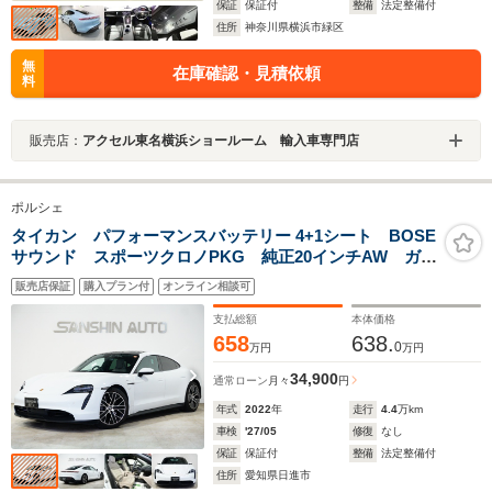
保証
保証付
整備
法定整備付
住所
神奈川県横浜市緑区
無
在庫確認・見積依頼
料
販売店：
アクセル東名横浜ショールーム 輸入車専門店
ポルシェ
タイカン パフォーマンスバッテリー 4+1シート BOSE
サウンド スポーツクロノPKG 純正20インチAW ガラ
スパノラマルーフ フロントリフト ベージュレザーイ
販売店保証
購入プラン付
オンライン相談可
ンテリア ベンチレーション
支払総額
本体価格
658
638.
0
万円
万円
34,900
通常ローン
月々
円
年式
2022
年
走行
4.4
万km
車検
'27/05
修復
なし
保証
保証付
整備
法定整備付
住所
愛知県日進市