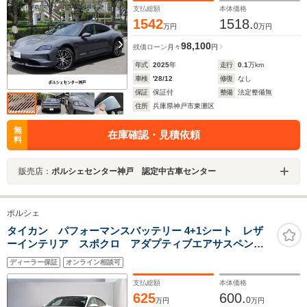
グ パッセンジャーディスプレイ
支払総額
本体価格
1542
1518.
0
万円
万円
98,100
残価ローン
月々
円
年式
2025
年
走行
0.1
万km
車検
'28/12
修復
なし
保証
保証付
整備
法定整備無
住所
兵庫県神戸市東灘区
無
在庫確認・見積依頼
料
販売店：
ポルシェセンター神戸 認定中古車センター
ポルシェ
タイカン パフォーマンスバッテリー 4+1シート レザ
ーインテリア スポクロ アダプティブエアサスペンシ
ョン シートヒーター 渋滞支援ACC 20インチ タイカ
ディーラー保証
オンライン相談可
ンターボホイール Pディスプレイ アンビエントライ
ト プライバシーガラス
支払総額
本体価格
625
600.
0
万円
万円