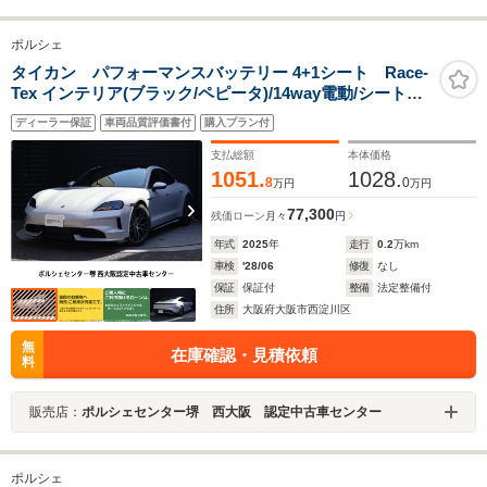
ポルシェ
タイカン パフォーマンスバッテリー 4+1シート Race-
Tex インテリア(ブラック/ペピータ)/14way電動/シートベ
ンチレーション/SportDesignパッケージ/HDマトリック
ディーラー保証
車両品質評価書付
購入プラン付
ス/パノラマ/ソフトクローズドア/BOSEサラウンド/パノ
ラマルーフ/アクティブレーンキーピング
支払総額
本体価格
1051.
1028.
8
0
万円
万円
77,300
残価ローン
月々
円
年式
2025
年
走行
0.2
万km
車検
'28/06
修復
なし
保証
保証付
整備
法定整備付
住所
大阪府大阪市西淀川区
無
在庫確認・見積依頼
料
販売店：
ポルシェセンター堺 西大阪 認定中古車センター
ポルシェ