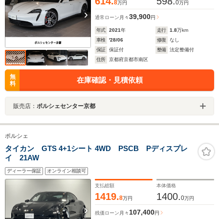
614.
598.
8
0
万円
万円
39,900
通常ローン
月々
円
年式
2021
年
走行
1.8
万km
車検
'28/06
修復
なし
保証
保証付
整備
法定整備付
住所
京都府京都市南区
無
在庫確認・見積依頼
料
販売店：
ポルシェセンター京都
ポルシェ
タイカン GTS 4+1シート 4WD PSCB Pディスプレ
イ 21AW
ディーラー保証
オンライン相談可
支払総額
本体価格
1419.
1400.
8
0
万円
万円
107,400
残価ローン
月々
円