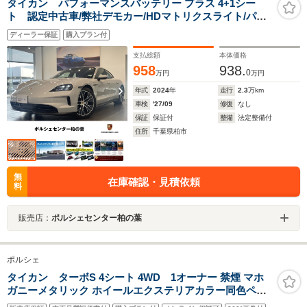
タイカン パフォーマンスバッテリー プラス 4+1シー
ト 認定中古車/弊社デモカー/HDマトリクスライト/パノ
ラマルーフ/スポーツクロノPKG/エレクトロスポーツサウ
ディーラー保証
購入プラン付
ンド/パッセンジャーディスプレイ/14WAY電動シー
ト/BOSEサウンド/4ゾーンエアコン
支払総額
本体価格
958
938.
0
万円
万円
年式
2024
年
走行
2.3
万km
車検
'27/09
修復
なし
保証
保証付
整備
法定整備付
住所
千葉県柏市
無
在庫確認・見積依頼
料
販売店：
ポルシェセンター柏の葉
ポルシェ
タイカン ターボS 4シート 4WD 1オーナー 禁煙 マホ
ガニーメタリック ホイールエクステリアカラー同色ペイ
ント 純正ナビ 360度カメラ パッセンジャーディスプレイ