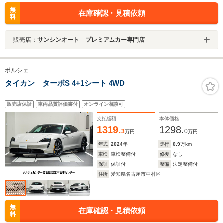
無
在庫確認・見積依頼
料
販売店：
サンシンオート プレミアムカー専門店
ポルシェ
タイカン ターボS 4+1シート 4WD
販売店保証
車両品質評価書付
オンライン相談可
支払総額
本体価格
1319.
1298.
3
0
万円
万円
年式
2024
年
走行
0.9
万km
車検
車検整備付
修復
なし
保証
保証付
整備
法定整備付
住所
愛知県名古屋市中村区
無
在庫確認・見積依頼
料