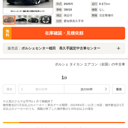
年式
2025
年
走行
0.2
万km
車検
'28/10
修復
なし
保証
保証付
整備
法定整備付
住所
愛知県長久手市
無
在庫確認・見積依頼
料
販売店：
ポルシェセンター植田 長久手認定中古車センター
ポルシェ タイカン エアコン（全国）の中古車
1
/3
最初
前の30件
次の30件
最後
※人気のクルマは平均1ヶ月で掲載終了
物件数合計1万台以上のメーカー｜算出データ期間：2024年9月～11月｜内容：物件数合計1万
台以上のメーカーのうち、掲載が終了した物件数が1,000台以上の場合