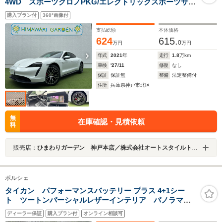
4WD スポーツクロノPKG/エレクトリックスポーツサウ
ンド/20インチアルミ/革/ストレージPKG/純正ナビ/360度
購入プラン付
360°画像付
カメラ/パワーバックドア
支払総額
本体価格
624
615.
0
万円
万円
年式
2021
年
走行
1.8
万km
車検
'27/11
修復
なし
保証
保証無
整備
法定整備付
住所
兵庫県神戸市北区
無
在庫確認・見積依頼
料
販売店：
ひまわりガーデン 神戸本店／株式会社オートスタイルトレーディング
ポルシェ
タイカン パフォーマンスバッテリー プラス 4+1シー
ト ツートンパーシャルレザーインテリア パノラマル
ーフシステム スポーツクロノPKG パフォーマンスバ
ディーラー保証
購入プラン付
オンライン相談可
ッテリープラス 4+1シート リアアクスルステアリン