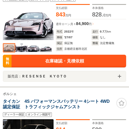
ーフ アクティブレーンキープ パワステプラス 電動充電ポ
ートカバー
支払総額
本体価格
843
828.
0
万円
万円
84,900
通常ローン
月々
円
年式
2022
年
走行
0.7
万km
車検
'27/07
修復
なし
保証
保証無
整備
法定整備無
住所
京都府京都市北区
無
在庫確認・見積依頼
料
販売店：
ＲＥＳＥＮＳＥ ＫＹＯＴＯ
ポルシェ
タイカン 4S パフォーマンスバッテリー 4シート 4WD
認定保証 トラフィックジャムアシスト
ディーラー保証
オンライン相談可
支払総額
本体価格