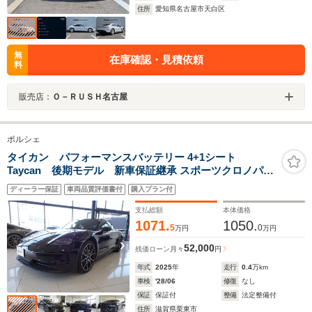
住所
愛知県名古屋市天白区
無
在庫確認・見積依頼
料
販売店：
Ｏ－ＲＵＳＨ名古屋
ポルシェ
タイカン パフォーマンスバッテリー 4+1シート
Taycan 後期モデル 新車保証継承 スポーツクロノパッ
ケージ コンフォートシート シートベンチレーショ
ディーラー保証
車両品質評価書付
購入プラン付
ン パッセンジャーディスプレイ プライバシーガラス
支払総額
本体価格
1071.
1050.
5
0
万円
万円
52,000
残価ローン
月々
円
年式
2025
年
走行
0.4
万km
車検
'28/06
修復
なし
保証
保証付
整備
法定整備付
住所
滋賀県栗東市