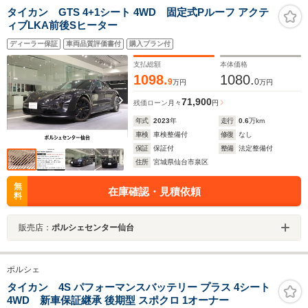
タイカン GTS 4+1シート 4WD 固定式Pルーフ アクテ
ィブLKA前後Sヒーター
ディーラー保証
車両品質評価書付
購入プラン付
支払総額
本体価格
1098.
1080.
9
0
万円
万円
71,900
残価ローン
月々
円
年式
2023
年
走行
0.6
万km
車検
車検整備付
修復
なし
保証
保証付
整備
法定整備付
住所
宮城県仙台市泉区
無
在庫確認・見積依頼
料
販売店：
ポルシェセンター仙台
ポルシェ
タイカン 4S パフォーマンスバッテリー プラス 4シート
4WD 新車保証継承 後期型 スポクロ 1オーナー