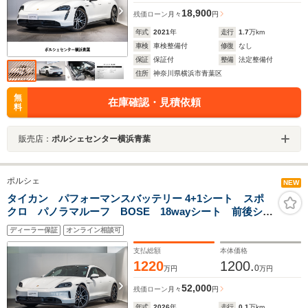
18,900
残価ローン
月々
円
年式
2021
年
走行
1.7
万km
車検
車検整備付
修復
なし
保証
保証付
整備
法定整備付
住所
神奈川県横浜市青葉区
無
在庫確認・見積依頼
料
販売店：
ポルシェセンター横浜青葉
ポルシェ
NEW
タイカン パフォーマンスバッテリー 4+1シート スポ
クロ パノラマルーフ BOSE 18wayシート 前後シー
トヒーター ベンチレーション ソフトクローズ 21イ
ディーラー保証
オンライン相談可
ンチ RS Spyder デザインホイール エレクトリックスポ
ーツサウンド プライバシーガラス
支払総額
本体価格
1220
1200.
0
万円
万円
52,000
残価ローン
月々
円
年式
2026
年
走行
0.1
万km