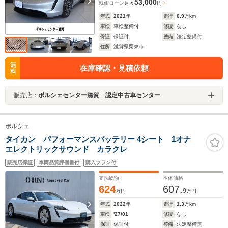
53,000
残価ローン
月々
円
年式
2021
年
走行
0.9
万km
車検
車検整備付
修復
なし
保証
保証付
整備
法定整備付
住所
滋賀県栗東市
無
在庫確認・見積依頼
料
販売店：
ポルシェセンター滋賀 認定中古車センター
ポルシェ
タイカン パフォーマンスバッテリー 4シート 1オナ
エレクトリックサウンド カラクレ
販売店保証
車両品質評価書付
購入プラン付
支払総額
本体価格
624
607.
9
万円
万円
年式
2022
年
走行
1.3
万km
車検
'27/01
修復
なし
保証
保証付
整備
法定整備無