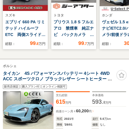
スズキ
トヨタ
ホンダ
エブリイ 660 PA リミ
プリウス 1.8 S フルエ
ヴェゼル 1.5 e
テッド ハイルーフ
アロ 禁煙車 純正ナ
ナビ/ETC2.0
ETC 両側スライドド
ビ バックカメラ フ
メラ/前後ドラ
ア クリアランスソナ
ルセグ LEDヘッドラ
99
99
3
総額：
.8
万円
総額：
.7
万円
総額：
ー レーンアシスト
イト オートエアコ
衝突被害軽減システ
ン スマートエントリ
ム オートライト キ
ーシステム
ポルシェ
ーレスエントリー
CD/DVD
AT ESC エアコン
Bluetooth 電動格納
タイカン 4S パフォーマンスバッテリー 4シート 4WD
ACC スポーツクロノ ブラックレザー シートヒーター サ
ミラー オートライ
ラウンドカメラ LEDヘッドライト 20インチアルミ レッド
ト ETC
販売店保証
購入プラン付
オンライン相談可
キャリパー
支払総額
本体価格
615
593.
8
万円
万円
60,200
残価ローン
月々
円
年式
2021
年
走行
5.0
万km
車検
'28/01
修復
なし