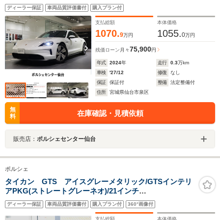
ディーラー保証
車両品質評価書付
購入プラン付
支払総額
本体価格
1070.
1055.
9
0
万円
万円
75,900
残価ローン
月々
円
年式
2024
年
走行
0.3
万km
車検
'27/12
修復
なし
保証
保証付
整備
法定整備付
住所
宮城県仙台市泉区
無
在庫確認・見積依頼
料
販売店：
ポルシェセンター仙台
ポルシェ
タイカン GTS アイスグレーメタリック/GTSインテリ
アPKG(ストレートグレーネオ)/21インチ
TaycanExclusiveDesign(ハイグロスブラック塗装)/4+1シ
ディーラー保証
車両品質評価書付
購入プラン付
360°画像付
ート/シートヒーターFR/リアアクスルステアリン
グ/PorscheDesignクロック
支払総額
本体価格