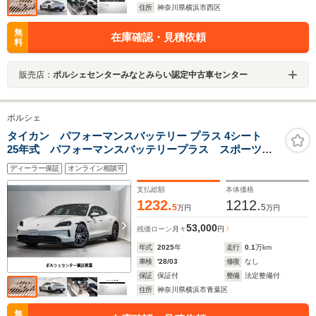
住所
神奈川県横浜市西区
無
在庫確認・見積依頼
料
販売店：
ポルシェセンターみなとみらい認定中古車センター
ポルシェ
タイカン パフォーマンスバッテリー プラス 4シート
25年式 パフォーマンスバッテリープラス スポーツク
ロノPKG 固定式パノラマルーフ HDマトリックス
ディーラー保証
オンライン相談可
LED BOSE ソフトクローズドア 20インチ Taycan
Turbo Aero ホイール
支払総額
本体価格
1232.
1212.
5
5
万円
万円
53,000
残価ローン
月々
円
年式
2025
年
走行
0.1
万km
車検
'28/03
修復
なし
保証
保証付
整備
法定整備付
住所
神奈川県横浜市青葉区
無