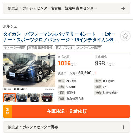
販売店：
ポルシェセンター名古屋 認定中古車センター
ポルシェ
タイカン パフォーマンスバッテリー 4シート ・1オー
ナー・スポーツクロノパッケージ・19インチタイカンSエ
アロホイール・ブラッシュドアルミドアエントリーガー
ディーラー保証
車両品質評価書付
購入プラン付
オンライン相談可
ド・プライバシーガラス
支払総額
本体価格
1016
998.
0
万円
万円
53,900
残価ローン
月々
円
年式
2025
年
走行
0.1
万km
車検
'28/09
修復
なし
保証
保証付
整備
法定整備付
住所
東京都調布市
無
在庫確認・見積依頼
料
販売店：
ポルシェセンター調布