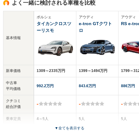
よく一緒に検討される車種を比較
ポルシェ
アウディ
アウディ
タイカンクロスツ
e-tron GTクワト
RS e-tr
ーリスモ
ロ
基本情報
新車価格
1309～2335万円
1399～1494万円
1799～3
中古車
992.2万円
843.6万円
886万円
平均価格
クチコミ
-
-
-
総合評価
乗車定員
4～5人
5人
5人
▼
全てを表示する
ドア数
5ドア
4ドア
4ドア