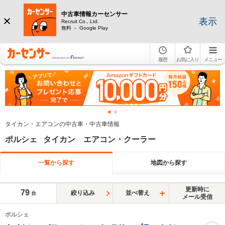
中古車情報カーセンサー
表示
Recruit Co., Ltd.
無料 － Google Play
履歴
お気に入り
メニュー
タイカン・エアコンの中古車・中古車情報
ポルシェ タイカン エアコン・クーラー
一覧から探す
地図から探す
更新時に
79
絞り込み
並べ替え
台
メール受信
ポルシェ