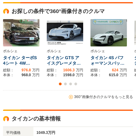
全高
全高
全高
お探しの条件で360°画像付きのクルマ
1.41m
1.42m
1.38
全幅
全幅
全
サイズ
1.97m
1.97m
1.
全長
全長
(全長x全幅x全高)
4.97m～4.98m
4.99m
4.9
ポルシェ
ポルシェ
ポルシェ
タイカン ターボS
タイカン GTS ア
タイカン 4S パフ
4シート 4W…
イスグレーメタ…
ォーマンスバッ…
総額：
976.8
万円
総額：
1606.3
万円
総額：
624
万円
ホイールベース
ホイールベース
ホイー
本体：
968.0
万円
本体：
1598.0
万円
本体：
615.0
万円
-m
-m
360°画像付きのクルマをもっと見る
WLTCモード
-
-
-
燃費
タイカンの基本情報
平均価格
1049.3万円