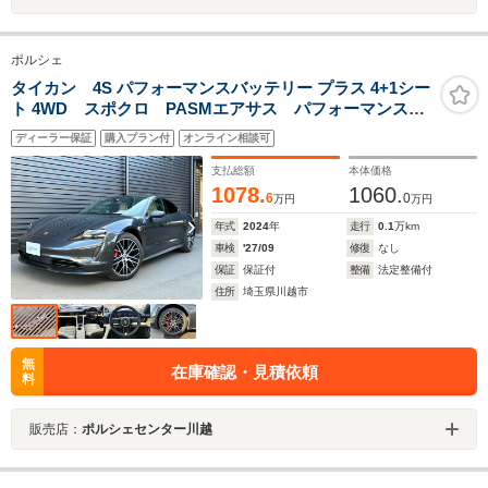
ポルシェ
タイカン 4S パフォーマンスバッテリー プラス 4+1シー
ト 4WD スポクロ PASMエアサス パフォーマンスバ
ッテリー プラス 固定ガラスサンルーフ
ディーラー保証
購入プラン付
オンライン相談可
支払総額
本体価格
1078.
1060.
6
0
万円
万円
年式
2024
年
走行
0.1
万km
車検
'27/09
修復
なし
保証
保証付
整備
法定整備付
住所
埼玉県川越市
無
在庫確認・見積依頼
料
販売店：
ポルシェセンター川越