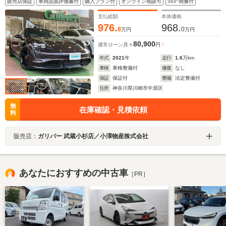
販売店保証
車両品質評価書付
購入プラン付
オンライン相談可
360°画像付
ヘッドアップディスプレイ BOSE アクティブクルーズ マ
トリックスLEDヘッドライト
支払総額
本体価格
976.
968.
8
0
万円
万円
80,900
通常ローン
月々
円
年式
2021
年
走行
1.6
万km
車検
車検整備付
修復
なし
保証
保証付
整備
法定整備付
住所
神奈川県川崎市中原区
無
在庫確認・見積依頼
料
販売店：
ガリバー 武蔵小杉店／小澤物産株式会社
あなたにおすすめの中古車
［PR］