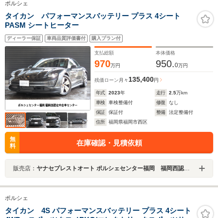
ポルシェ
タイカン パフォーマンスバッテリー プラス 4シート
PASM シートヒーター
ディーラー保証
車両品質評価書付
購入プラン付
支払総額
本体価格
970
950.
0
万円
万円
135,400
残価ローン
月々
円
年式
2023
年
走行
2.5
万km
車検
車検整備付
修復
なし
保証
保証付
整備
法定整備付
住所
福岡県福岡市西区
無
在庫確認・見積依頼
料
販売店：
ヤナセプレストオート ポルシェセンター福岡 福岡西認定中古車センター
ポルシェ
タイカン 4S パフォーマンスバッテリー プラス 4シート