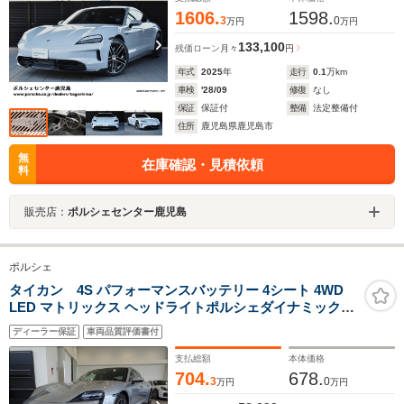
1606.
1598.
3
0
万円
万円
133,100
残価ローン
月々
円
年式
2025
年
走行
0.1
万km
車検
'28/09
修復
なし
保証
保証付
整備
法定整備付
住所
鹿児島県鹿児島市
無
在庫確認・見積依頼
料
販売店：
ポルシェセンター鹿児島
ポルシェ
タイカン 4S パフォーマンスバッテリー 4シート 4WD
LED マトリックス ヘッドライトポルシェダイナミックラ
イトシステム プラスパワーステアリング プラスプライバ
ディーラー保証
車両品質評価書付
シーガラスLED マトリックス ヘッドライトポルシェダイ
ナミックライトシステム プラス
支払総額
本体価格
704.
678.
3
0
万円
万円