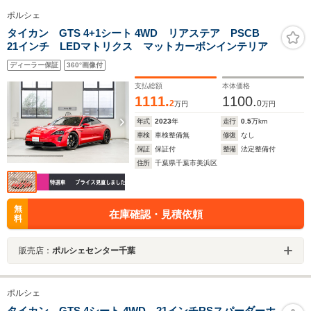
ポルシェ
タイカン GTS 4+1シート 4WD リアステア PSCB
21インチ LEDマトリクス マットカーボンインテリア
ディーラー保証
360°画像付
支払総額
本体価格
1111.
1100.
2
0
万円
万円
年式
2023
年
走行
0.5
万km
車検
車検整備無
修復
なし
保証
保証付
整備
法定整備付
住所
千葉県千葉市美浜区
無
在庫確認・見積依頼
料
販売店：
ポルシェセンター千葉
ポルシェ
タイカン GTS 4シート 4WD 21インチRSスパーダーホ