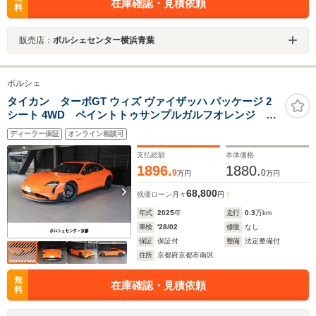
在庫確認・見積依頼
料
販売店：
ポルシェセンター横浜青葉
ポルシェ
タイカン ターボGT ウィズ ヴァイザッハ パッケージ 2
シート 4WD ペイントトゥサンプルガルフオレンジ ホ
イールサテンブラック BOSE アクセントパッケージ
ディーラー保証
オンライン相談可
GTシルバー サイドロゴヴァイザッハ ポルシェエレクト
リックスポーツサウンド シートベルトGTシルバー
支払総額
本体価格
1896.
1880.
9
0
万円
万円
68,800
残価ローン
月々
円
年式
2025
年
走行
0.3
万km
車検
'28/02
修復
なし
保証
保証付
整備
法定整備付
住所
京都府京都市南区
無
在庫確認・見積依頼
料