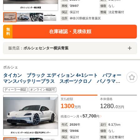
車検
'29/07
修復
なし
保証
保証付
整備
法定整備付
住所
神奈川県横浜市青葉区
無
在庫確認・見積依頼
料
販売店：
ポルシェセンター横浜青葉
ポルシェ
タイカン ブラック エディション 4+1シート パフォー
マンスバッテリープラス スポーツクロノ パノラマル
ーフ 前後シートヒーター ベンチレーション BOSE
ディーラー保証
オンライン相談可
HDマトリックスLED ソフトクローズドア プライバシ
ー ガラス
支払総額
本体価格
1300
1280.
0
万円
万円
57,700
残価ローン
月々
円
年式
2026
年
走行
0.1
万km
車検
'29/06
修復
なし
保証
保証付
整備
法定整備付