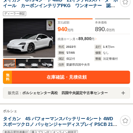
イール カーボンインテリアPKG ワンオーナー 認定
中古車保証1年
ディーラー保証
支払総額
本体価格
940
890.
0
万円
万円
89,800
残価ローン
月々
円
年式
2022
年
走行
1.9
万km
車検
'27/05
修復
なし
保証
保証付
整備
法定整備付
住所
愛媛県四国中央市
無
在庫確認・見積依頼
料
販売店：
ポルシェセンター高松 四国中央認定中古車センター
ポルシェ
タイカン 4S パフォーマンスバッテリー 4シート 4WD
スポーツクロノ パッセンジャーディスプレイ PSCB 21イ
ンチMission E Designホイール BOSE 固定式パノラマル
車両品質評価書付
購入プラン付
オンライン相談可