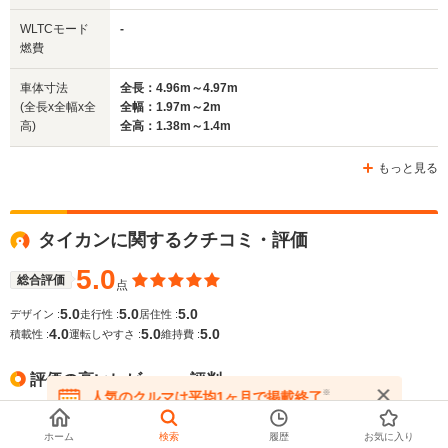
排気量
-
-
-
WLTCモード
-
駆動方式
4WD
4WD
4WD
燃費
車体寸法
全長：4.96m～4.97m
(全長x全幅x全
全幅：1.97m～2m
高)
全高：1.38m～1.4m
もっと見る
タイカンに関するクチコミ・評価
5.0
総合評価
点
5.0
5.0
5.0
デザイン :
走行性 :
居住性 :
4.0
5.0
5.0
積載性 :
運転しやすさ :
維持費 :
評価の高いレビュー・評判
※
人気のクルマは平均1ヶ月で掲載終了
在庫が無くなる前にお問い合わせください
King of BEV！ 究極の4座スポーツサルーンです
ホーム
検索
履歴
お気に入り