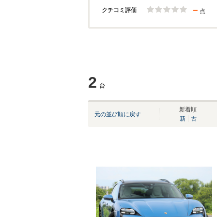
－
クチコミ評価
点
2
台
新着順
元の並び順に戻す
新
古