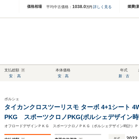
1038.0
価格相場
燃費(
平均中古価格：
詳しく見る
万円
支払総額
本体価格
年式
安
高
安
高
新
古
ポルシェ
タイカンクロスツーリスモ ターボ 4+1シート 4
PKG スポーツクロノPKG(ポルシェデザイン
Burmesterハイエンドオーディオ パッセン
ッサージ機能付ツートンレザー
2022
年式