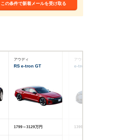
この条件で新着メールを受け取る
アウディ
アウディ
ポ
RS e-tron GT
e-tron GTクワトロ
カ
1799～3129万円
1399～1494万円
11