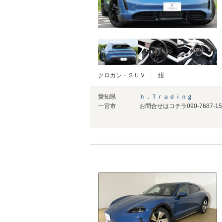
クロカン・ＳＵＶ
紺
愛知県
ｈ．Ｔｒａｄｉｎｇ
一宮市