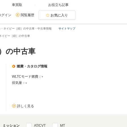
車買取
お役立ち記事
ログイン
閲覧履歴
お気に入り
モ・ネイビー［紺］の中古車・中古車情報
サイトマップ
ネイビー［紺］の中古車
）の中古車
燃費・カタログ情報
-
WLTCモード燃費：
-
排気量：
詳しく見る
ミッション
AT/CVT
MT