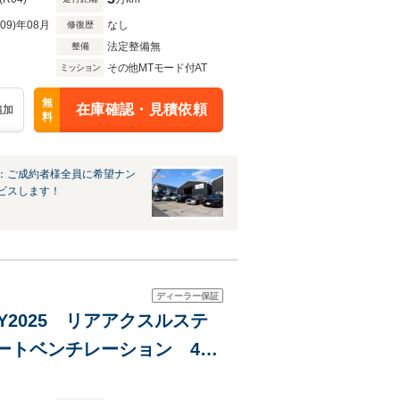
R09)年08月
なし
修復歴
法定整備無
整備
その他MTモード付AT
ミッション
無
在庫確認・見積依頼
追加
料
：ご成約者様全員に希望ナン
ビスします！
ディーラー保証
MY2025 リアアクスルステ
シートベンチレーション 4+1
アクティブレーンキーピン