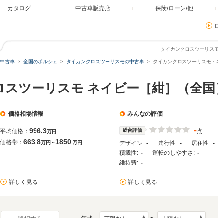
カタログ
中古車販売店
保険/ローン/他
タイカンクロスツーリス
中古車
全国のポルシェ
タイカンクロスツーリスモの中古車
タイカンクロスツーリスモ・
ロスツーリスモ ネイビー［紺］（全国
価格相場情報
みんなの評価
-
996.3
総合評価
平均価格：
点
万円
663.8
1850
価格帯：
万円～
万円
デザイン:
-
走行性:
-
居住性:
-
積載性:
-
運転のしやすさ:
-
維持費:
-
詳しく見る
詳しく見る