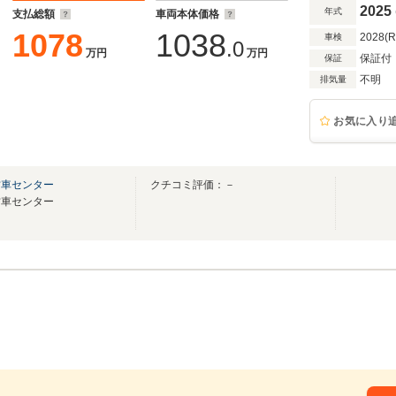
グ コンフォートシート ドアカーテシーライ
2025
年式
支払総額
車両本体価格
1078
1038
2028(
車検
.0
万円
万円
保証付
保証
不明
排気量
お気に入り
古車センター
クチコミ評価：－
古車センター