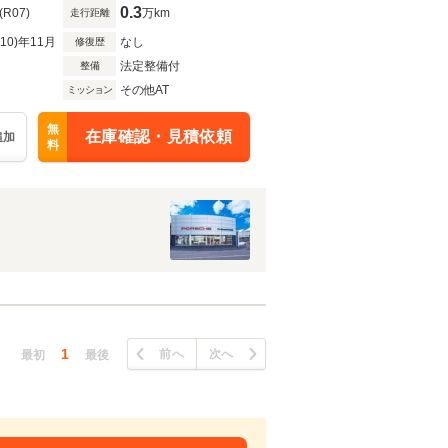
ト
0.3
(R07)
万km
走行距離
R10)年11月
なし
修復歴
法定整備付
整備
その他AT
ミッション
無
在庫確認・見積依頼
追加
料
1
前へ
次へ
最初
最後