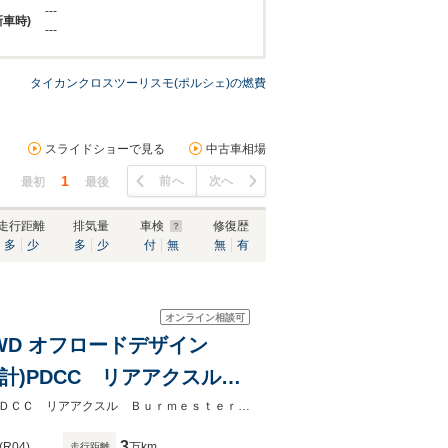
---
新車時)
---
タイカンクロスツーリスモ(ポルシェ)の燃費
スライドショーで見る
中古車相場
1
前へ
次へ
最初
最後
走行距離
排気量
車検
修復歴
多
少
多
少
付
無
無
有
オンライン相談可
WD オフロードデザイン
時計)PDCC リアアクスル
ジャーD パノラマルーフ マ
オフロードデザインＰＫＧ スポーツクロノＰＫＧ（ポルシェデザイン時計）ＰＤＣＣ リアアクスル Ｂｕｒｍｅｓｔｅｒハイエンドオーディオ パッセンジャーＤ パノラマルーフ
3
(R04)
万km
走行距離