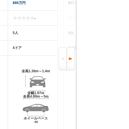
886万円
817.3万円
12
-
-
5人
5人
4
4ドア
4ドア
5
全高
1.38m～1.4m
全高
1.42m
全幅
1.97m
全幅
1.97m
全長
4.99m～5m
全長
4.99m
ホイールベース
ホイールベース
-m
-m