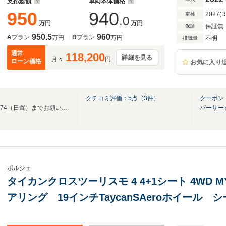
支払総額
車両本体価格
950
940
2027(
車検
.0
万円
万円
保証無
保証
950.5
960
A
プラン
B
プラン
万円
万円
不明
排気量
通常
118,200
詳細を見る
月々
円
ローン価格
お気に入り
クチコミ評価：
5
点（
3
件）
クーポン
お問合せはコチラ090-7687-1574（日置）までお願いします。
バーサー
ポルシェ
タイカンクロスツーリスモ 4 4+1シート 4WD 
アリング 19インチTaycanSAeroホイール 
シート スポーツクロノ BOSEサラウンド 