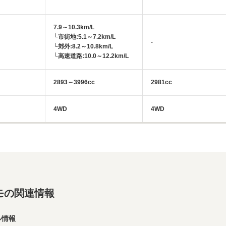
7.9～10.3km/L
└市街地:5.1～7.2km/L
-
└郊外:8.2～10.8km/L
└高速道路:10.0～12.2km/L
2893～3996cc
2981cc
4WD
4WD
モの関連情報
ル情報