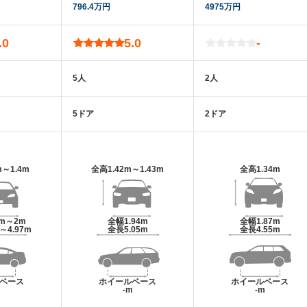
796.4万円
4975万円
.0
5.0
-
5人
2人
5ドア
2ドア
m～1.4m
全高
1.42m～1.43m
全高
1.34m
7m～2m
全幅
1.94m
全幅
1.87m
m～4.97m
全長
5.05m
全長
4.55m
ベース
ホイールベース
ホイールベース
m
-m
-m