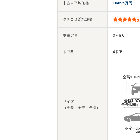
中古車平均価格
1046.5万円
5
クチコミ総合評価
乗車定員
2～5人
ドア数
4ドア
全高
1.38
全幅
1.9
サイズ
全長
4.96
（全長・全幅・全高）
ホイール
-