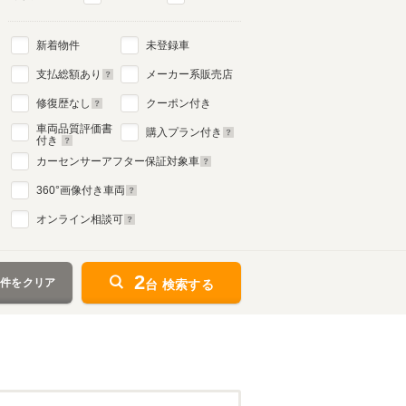
新着物件
未登録車
支払総額あり
メーカー系販売店
修復歴なし
クーポン付き
車両品質評価書
購入プラン付き
付き
カーセンサーアフター保証対象車
360
°画像付き車両
オンライン相談可
2
条件をクリア
台 検索する