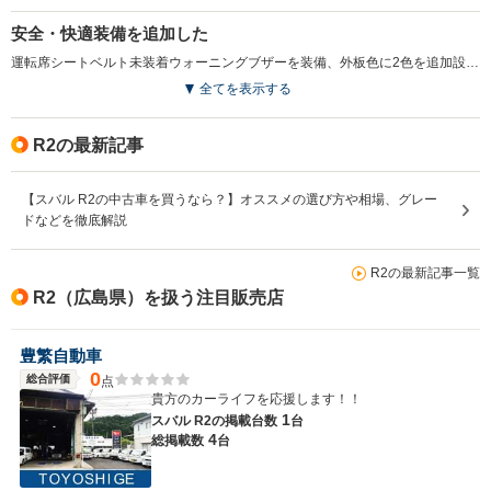
安全・快適装備を追加した
運転席シートベルト未装着ウォーニングブザーを装備、外板色に2色を追加設定した。運転席に乗り込んでドアを閉めると音楽やメッセージが流れるウェルカムサウンドオーディオをタイプSに採用（R、レフィにはオプション設定）。（2008.6）
全てを表示する
R2の最新記事
【スバル R2の中古車を買うなら？】オススメの選び方や相場、グレー
ドなどを徹底解説
R2の最新記事一覧
R2（広島県）を扱う注目販売店
豊繁自動車
0
総合評価
点
貴方のカーライフを応援します！！
1
スバル R2の
掲載台数
台
4
総掲載数
台