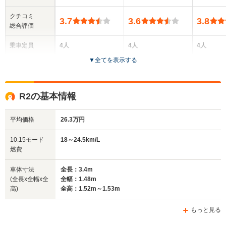
クチコミ
3.7
3.6
3.8
総合評価
乗車定員
4人
4人
4人
▼
全てを表示する
ドア数
3ドア
3～5ドア
2ドア
全高
全高
全
R2の基本情報
1.51m
1.53m～1.54m
1.
平均価格
26.3万円
全幅
全幅
全
10.15モード
18～24.5km/L
サイズ
1.48m
1.48m
1
燃費
全長
全長
(全長x全幅x全高)
3.29m
3.4m
3
車体寸法
全長：3.4m
(全長x全幅x全
全幅：1.48m
高)
全高：1.52m～1.53m
ホイールベース
ホイールベース
ホイー
-m
-m
もっと見る