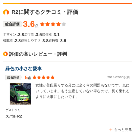
R2に関するクチコミ・評価
WLTCモード
-
-
-
燃費
3.6
総合評価
点
3.8
3.5
3.1
デザイン :
走行性 :
居住性 :
2.8
3.8
3.9
積載性 :
運転しやすさ :
維持費 :
排気量
658cc
658cc
658cc
評価の高いレビュー・評判
駆動方式
FF、4WD
FF、4WD
FF
緑色の小さな愛車
5
総合評価
2014/02/05投稿
点
女性が普段乗りする分には全く何の問題もないです。気に
いっています。もう生産していない車なので、長く乗れる
ように大事にしたいです。
ゲストさん
スバル R2
もっと見る