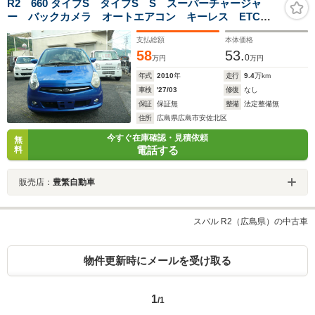
R2 660 タイプS タイプS S スーパーチャージャ
ー バックカメラ オートエアコン キーレス ETC
シートカバー有
支払総額
本体価格
58
53.
0
万円
万円
年式
2010
年
走行
9.4
万km
車検
'27/03
修復
なし
保証
保証無
整備
法定整備無
住所
広島県広島市安佐北区
今すぐ在庫確認・見積依頼
無
電話する
料
販売店：
豊繁自動車
スバル R2（広島県）の中古車
物件更新時にメールを受け取る
1
/1