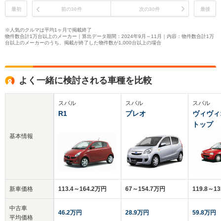
最初
前の30件
次の30件
最後
※人気のクルマは平均1ヶ月で掲載終了
物件数合計1万台以上のメーカー｜算出データ期間：2024年9月～11月｜内容：物件数合計1万
台以上のメーカーのうち、掲載が終了した物件数が1,000台以上の場合
よく一緒に検討される車種を比較
スバル
スバル
スバル
R1
プレオ
ヴィヴィ
トップ
基本情報
新車価格
113.4～164.2万円
67～154.7万円
119.8～1
中古車
46.2万円
28.9万円
59.8万円
平均価格