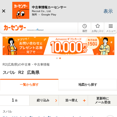
中古車情報カーセンサー
表示
Recruit Co., Ltd.
無料 － Google Play
履歴
お気に入り
メニュー
R2(広島県)の中古車・中古車情報
スバル R2 広島県
一覧から探す
地図から探す
更新時に
1
絞り込み
並べ替え
台
メール受信
スバル