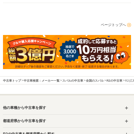
ページトップへ
中古車トップ
中古車検索：メーカー一覧
スバルの中古車
全国のスバル
R2の中古車
R2(
他の車種から中古車を探す
都道府県から中古車を探す