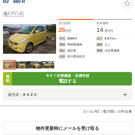
R2 660 R
購入プラン付
支払総額
本体価格
25
14.
9
万円
万円
年式
2005
年
走行
9.9
万km
車検
車検整備無
修復
なし
保証
保証無
整備
法定整備無
住所
香川県高松市
今すぐ在庫確認・見積依頼
無
電話する
料
販売店：
ＫＡＺＵ
スバル R2（香川県）の中古車
物件更新時にメールを受け取る