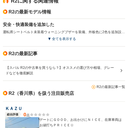
R2に関する関連情報
R2の最新モデル情報
安全・快適装備を追加した
運転席シートベルト未装着ウォーニングブザーを装備、外板色に2色を追加設定した。運転席に乗り込んでドアを閉めると音楽やメッセージが流れるウェルカムサウンドオーディオをタイプSに採用（R、レフィにはオプション設定）。（2008.6）
全てを表示する
R2の最新記事
【スバル R2の中古車を買うなら？】オススメの選び方や相場、グレー
ドなどを徹底解説
R2の最新記事一覧
R2（香川県）を扱う注目販売店
ＫＡＺＵ
0
総合評価
点
デートにＧＯＯＤ、お出かけにＮＩＣＥ、在庫車両は
お値打ちＰＲＩＣＥ☆