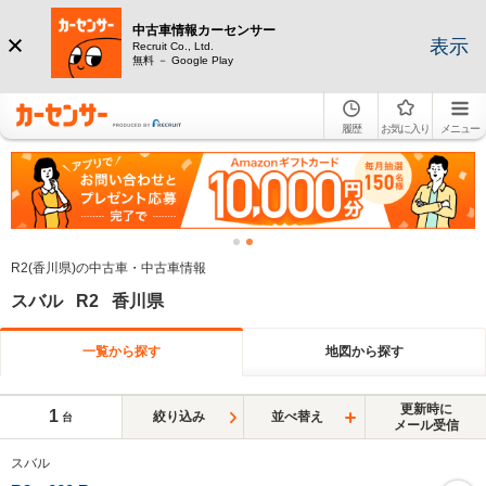
中古車情報カーセンサー
表示
Recruit Co., Ltd.
無料 － Google Play
履歴
お気に入り
メニュー
R2(香川県)の中古車・中古車情報
スバル R2 香川県
一覧から探す
地図から探す
更新時に
1
絞り込み
並べ替え
台
メール受信
スバル