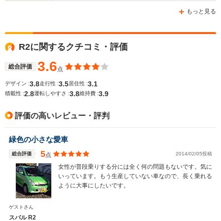
-m
-m
もっと見る
R2に関するクチコミ・評価
WLTCモード
-
-
-
燃費
3.6
総合評価
点
3.8
3.5
3.1
デザイン :
走行性 :
居住性 :
2.8
3.8
3.9
積載性 :
運転しやすさ :
維持費 :
排気量
658cc
658cc
658cc
評価の高いレビュー・評判
駆動方式
FF、4WD
FF、4WD
FF
緑色の小さな愛車
5
総合評価
2014/02/05投稿
点
女性が普段乗りする分には全く何の問題もないです。気に
いっています。もう生産していない車なので、長く乗れる
ように大事にしたいです。
ゲストさん
スバル R2