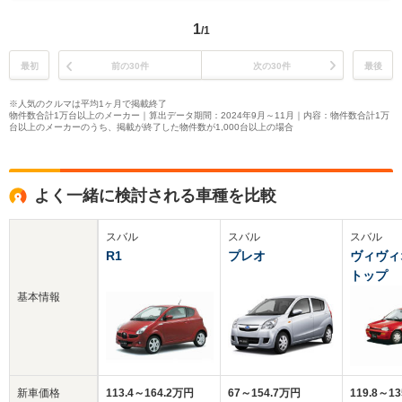
1
/1
最初
前の30件
次の30件
最後
※人気のクルマは平均1ヶ月で掲載終了
物件数合計1万台以上のメーカー｜算出データ期間：2024年9月～11月｜内容：物件数合計1万
台以上のメーカーのうち、掲載が終了した物件数が1,000台以上の場合
よく一緒に検討される車種を比較
スバル
スバル
スバル
R1
プレオ
ヴィヴィ
トップ
基本情報
新車価格
113.4～164.2万円
67～154.7万円
119.8～1