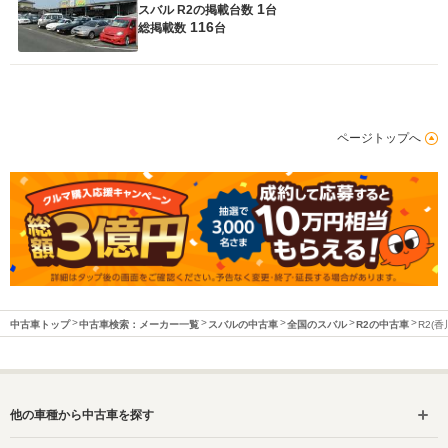
1
スバル R2の
掲載台数
台
116
総掲載数
台
ページトップへ
中古車トップ
中古車検索：メーカー一覧
スバルの中古車
全国のスバル
R2の中古車
R2(
他の車種から中古車を探す