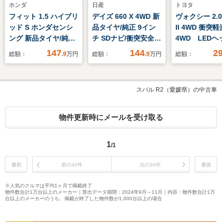
ホンダ
日産
トヨタ
フィット 1.5 ハイブリ
デイズ 660 X 4WD 新
ヴォクシー 2.0
ッド S ホンダセンシ
品タイヤ/純正 9イン
II 4WD 衝
ング 新品タイヤ/純正
チ SDナビ/衝突安全装
4WD LEDヘ
SDナビ/衝突安全装置/
置/シートヒーター/ア
イト 両側パ
147
144
2
総額：
.9
万円
総額：
.9
万円
総額：
車線逸脱防止支援シス
ラウンドビューモニタ
イドドア 純正
テム/ドライブレコー
ー/車線逸脱防止支援
ビ フルセグT
ダー 純正/ヘッドラン
システム/USBジャッ
ックカメラ 
スバル R2（愛媛県）の中古車
プ LED/USBジャッ
ク/Bluetooth接
キー アイド
ク/Bluetooth接
続/ETC/EBD付ABS
トップ ドラ
続/ETC/EBD付ABS
ーダー ビル
物件更新時にメールを受け取る
ETC2.0 ダ
トエアコン
1
/1
最初
前の30件
次の30件
最後
※人気のクルマは平均1ヶ月で掲載終了
物件数合計1万台以上のメーカー｜算出データ期間：2024年9月～11月｜内容：物件数合計1万
台以上のメーカーのうち、掲載が終了した物件数が1,000台以上の場合