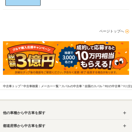
ページトップへ
中古車トップ
中古車検索：メーカー一覧
スバルの中古車
全国のスバル
R2の中古車
R2(
他の車種から中古車を探す
都道府県から中古車を探す