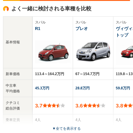
よく一緒に検討される車種を比較
スバル
スバル
スバル
R1
プレオ
ヴィヴィ
トップ
基本情報
新車価格
113.4～164.2万円
67～154.7万円
119.8～1
中古車
45.3万円
28.8万円
59.8万円
平均価格
クチコミ
3.7
3.6
3.8
総合評価
乗車定員
4人
4人
4人
▼
全てを表示する
ドア数
3ドア
3～5ドア
2ドア