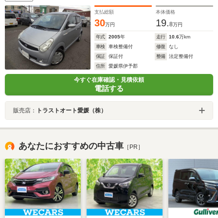
支払総額
本体価格
30
19.
8
万円
万円
年式
2005
年
走行
10.6
万km
車検
車検整備付
修復
なし
保証
保証付
整備
法定整備付
住所
愛媛県伊予郡
今すぐ在庫確認・見積依頼
電話する
販売店：
トラストオート愛媛（株）
あなたにおすすめの中古車
［PR］