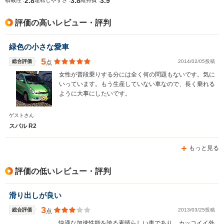
2.8
3.8
3.9
積載性 :
運転しやすさ :
維持費 :
排気量
658cc
658cc
658cc
評価の高いレビュー・評判
駆動方式
FF、4WD
FF、4WD
FF
緑色の小さな愛車
5
総合評価
2014/02/05投稿
点
女性が普段乗りする分には全く何の問題もないです。気に
いっています。もう生産していない車なので、長く乗れる
ように大事にしたいです。
ゲストさん
スバル R2
もっと見る
評価の低いレビュー・評判
滑り出しが良い
3
総合評価
2013/03/25投稿
点
快適な加速性能を誇る素晴らしい車であり、カッコイイ外