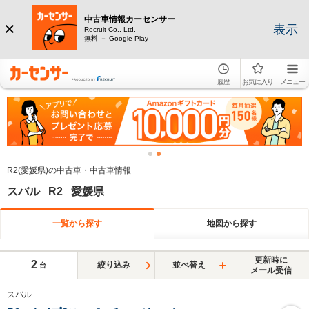
中古車情報カーセンサー
表示
Recruit Co., Ltd.
無料 － Google Play
履歴
お気に入り
メニュー
R2(愛媛県)の中古車・中古車情報
スバル R2 愛媛県
一覧から探す
地図から探す
更新時に
2
絞り込み
並べ替え
台
メール受信
スバル