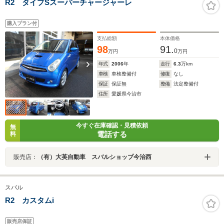
R2 タイプSスーパーチャージャーレ
購入プラン付
支払総額
本体価格
98
91.
0
万円
万円
年式
2006
年
走行
6.3
万km
車検
車検整備付
修復
なし
保証
保証無
整備
法定整備付
住所
愛媛県今治市
今すぐ在庫確認・見積依頼
無
電話する
料
販売店：
（有）大英自動車 スバルショップ今治西
スバル
R2 カスタムi
販売店保証