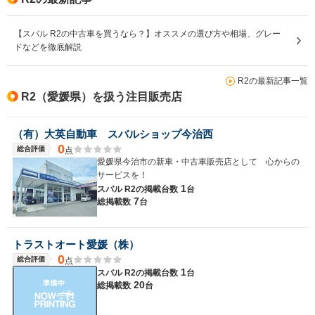
【スバル R2の中古車を買うなら？】オススメの選び方や相場、グレー
ドなどを徹底解説
R2の最新記事一覧
R2（愛媛県）を扱う注目販売店
（有）大英自動車 スバルショップ今治西
0
総合評価
点
愛媛県今治市の新車・中古車販売店として 心からの
サービスを！
1
スバル R2の
掲載台数
台
7
総掲載数
台
トラストオート愛媛（株）
0
総合評価
点
1
スバル R2の
掲載台数
台
20
総掲載数
台