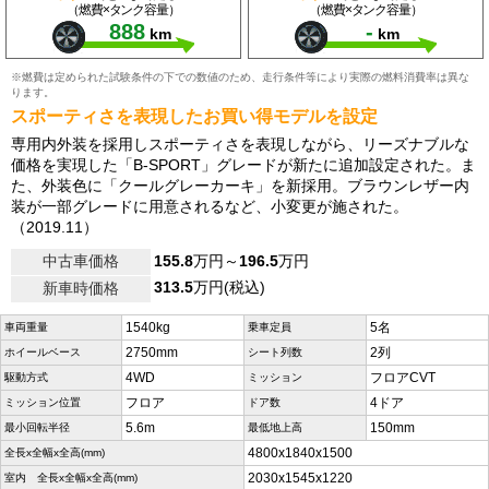
（燃費×タンク容量）
（燃費×タンク容量）
888
-
km
km
※燃費は定められた試験条件の下での数値のため、走行条件等により実際の燃料消費率は異な
ります。
スポーティさを表現したお買い得モデルを設定
専用内外装を採用しスポーティさを表現しながら、リーズナブルな
価格を実現した「B-SPORT」グレードが新たに追加設定された。ま
た、外装色に「クールグレーカーキ」を新採用。ブラウンレザー内
装が一部グレードに用意されるなど、小変更が施された。
（2019.11）
中古車価格
155.8
万円～
196.5
万円
313.5
万円(税込)
新車時価格
1540kg
5名
車両重量
乗車定員
2750mm
2列
ホイールベース
シート列数
4WD
フロアCVT
駆動方式
ミッション
フロア
4ドア
ミッション位置
ドア数
5.6m
150mm
最小回転半径
最低地上高
4800x1840x1500
全長x全幅x全高(mm)
2030x1545x1220
室内 全長x全幅x全高(mm)