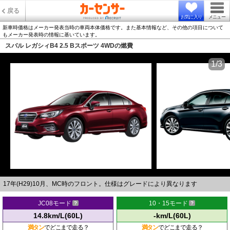
戻る
お気に入り
メニュー
新車時価格はメーカー発表当時の車両本体価格です。また基本情報など、その他の項目について
もメーカー発表時の情報に基いています。
スバル レガシィB4 2.5 Bスポーツ 4WDの燃費
1/3
17年(H29)10月、MC時のフロント。仕様はグレードにより異なります
JC08モード
10・15モード
14.8km/L(60L)
-km/L(60L)
満タン
でどこまで走る？
満タン
でどこまで走る？