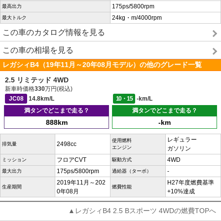
175ps/5800rpm
最高出力
24kg・m/4000rpm
最大トルク
この車のカタログ情報を見る
この車の相場を見る
レガシィB4（19年11月～20年08月モデル）の他のグレード一覧
2.5 リミテッド 4WD
新車時価格
330
万円(税込)
JC08
14.8km/L
10・15
-km/L
満タンでどこまで走る？
満タンでどこまで走る？
888km
-km
レギュラー
使用燃料
2498cc
排気量
エンジン
ガソリン
フロアCVT
4WD
ミッション
駆動方式
175ps/5800rpm
-
最大出力
過給器（ターボ）
2019年11月～202
H27年度燃費基準
生産期間
燃費性能
0年08月
+10%達成
▲レガシィB4 2.5 Bスポーツ 4WDの燃費TOPへ