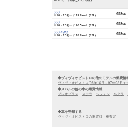
WLTCモード燃費(タンク容量)
660
658cc
※10・15モード 19.8km/L (32L)
660
658cc
※10・15モード 20.5km/L (32L)
660 4WD
658cc
※10・15モード 18.8km/L (32L)
◆ヴィヴィオビストロの他のモデルの燃費情
ヴィヴィオビストロ(96年10月～97年08月モ
◆スバルの他の車の燃費情報
プレオプラス
ステラ
シフォン
ルクラ
◆車を売却する
ヴィヴィオビストロの車買取・車査定