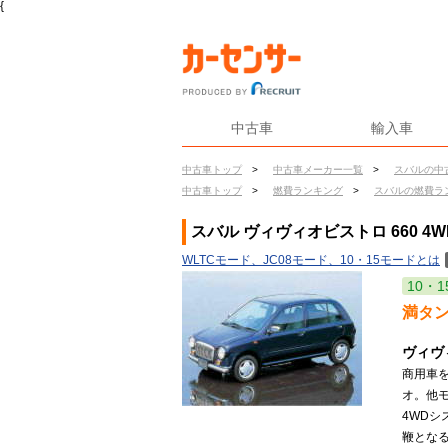
{
中古車
輸入車
中古車トップ
>
中古車メーカー一覧
>
スバルの中
中古車トップ
>
燃費ランキング
>
スバルの燃費ラ
スバル ヴィヴィオビストロ 660 4
WLTCモード、JC08モード、10・15モードとは
10・1
満タ
ヴィヴ
商用車
オ。他
4WDシ
鞭となる