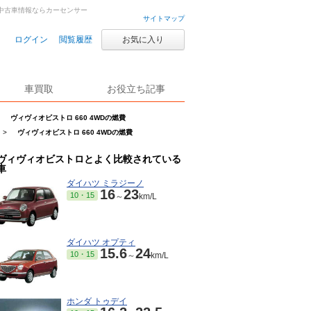
古車・中古車情報ならカーセンサー
サイトマップ
ログイン
閲覧履歴
お気に入り
車買取
お役立ち記事
ヴィヴィオビストロ 660 4WDの燃費
>
ヴィヴィオビストロ 660 4WDの燃費
ヴィヴィオビストロとよく比較されている
車
ダイハツ ミラジーノ
16
23
10・15
～
km/L
ダイハツ オプティ
15.6
24
10・15
～
km/L
ホンダ トゥデイ