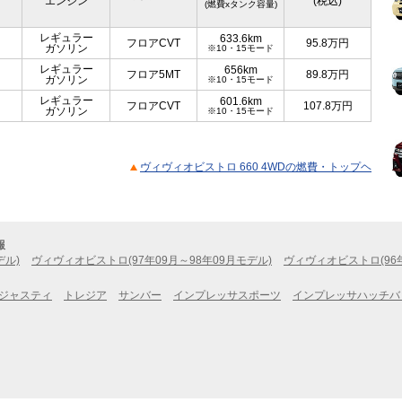
エンジン
(税込)
(燃費xタンク容量)
レギュラー
633.6km
フロアCVT
95.8
万円
ガソリン
※10・15モード
レギュラー
656km
フロア5MT
89.8
万円
ガソリン
※10・15モード
レギュラー
601.6km
フロアCVT
107.8
万円
ガソリン
※10・15モード
ヴィヴィオビストロ 660 4WDの燃費・トップヘ
報
デル)
ヴィヴィオビストロ(97年09月～98年09月モデル)
ヴィヴィオビストロ(96年
ジャスティ
トレジア
サンバー
インプレッサスポーツ
インプレッサハッチバ