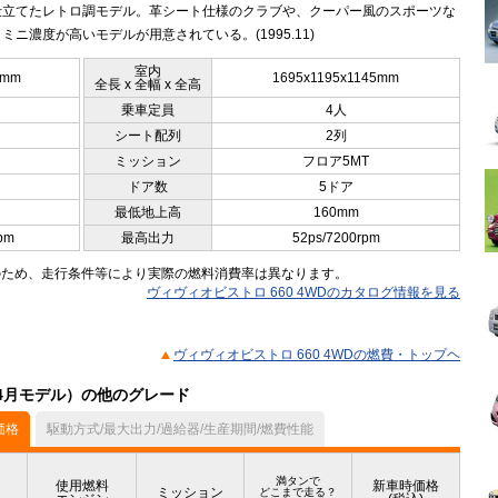
仕立てたレトロ調モデル。革シート仕様のクラブや、クーパー風のスポーツな
ミニ濃度が高いモデルが用意されている。(1995.11)
室内
5mm
1695x1195x1145mm
全長 x 全幅 x 全高
乗車定員
4人
シート配列
2列
ミッション
フロア5MT
ドア数
5ドア
最低地上高
160mm
pm
最高出力
52ps/7200rpm
のため、走行条件等により実際の燃料消費率は異なります。
ヴィヴィオビストロ 660 4WDのカタログ情報を見る
ヴィヴィオビストロ 660 4WDの燃費・トップヘ
04月モデル）の他のグレード
価格
駆動方式/最大出力/過給器/生産期間/燃費性能
満タンで
使用燃料
新車時価格
ミッション
どこまで走る？