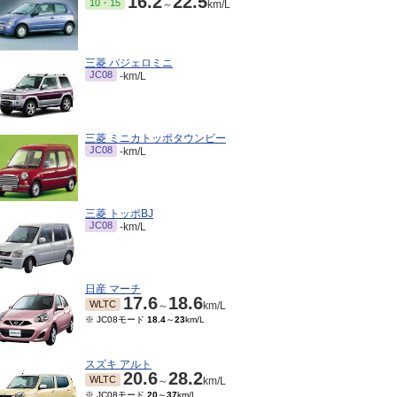
16.2
22.5
10・15
～
km/L
三菱 パジェロミニ
JC08
-km/L
三菱 ミニカトッポタウンビー
JC08
-km/L
三菱 トッポBJ
JC08
-km/L
日産 マーチ
17.6
18.6
WLTC
～
km/L
※ JC08モード
18.4
～
23
km/L
スズキ アルト
20.6
28.2
WLTC
～
km/L
※ JC08モード
20
～
37
km/L