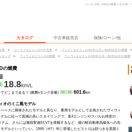
スバル 660 4WDの燃費 | 中
カタログ
中古車販売店
保険/ローン/他
古車
>
ヴィヴィオビストロの中古車
>
ヴィヴィオビストロ(95年11月～96年04月)の燃費
>
ンキング
>
ヴィヴィオビストロの燃費
>
ヴィヴィオビストロ(95年11月～96年04月)の燃費
WDの燃費
？
18.8
5
km/L
ン
601.6
10・15
でどこまで走る？ (燃費xタンク容量)
km
ィオのミニ風モデル
をベースに開発されたモデルと異なり、乗用モデルとして企画されたヴィヴィ
モデルに比べて質感の高いスタイリングで、直4エンジンやスバルお得意の
ステム、さらには無段変速ECVTを搭載するなど、後の軽自動車高級化への先
モデルといっていい。1995（H7）年に登場したビストロは顔つきを英国ミ