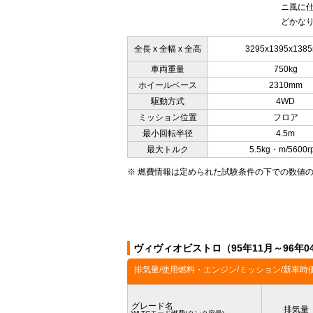
ニ風に
どかなり
全長 x 全幅 x 全高
3295x1395x138
車両重量
750kg
ホイールベース
2310mm
駆動方式
4WD
ミッション位置
フロア
最小回転半径
4.5m
最大トルク
5.5kg・m/5600r
※ 燃費情報は定められた試験条件の下での数値
ヴィヴィオビストロ（95年11月～96年
排気量/使用燃料・エンジン/ミッション/新車時
グレード名
排気量