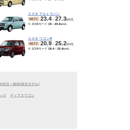
スズキ アルトラパン
23.4
27.3
WLTC
～
km/L
※ JC08モード
19
～
35.6
km/L
スズキ ワゴンR
20.9
25.2
WLTC
～
km/L
※ JC08モード
18.4
～
33.4
km/L
05月～96年09月モデル)
ック
ディアスワゴン