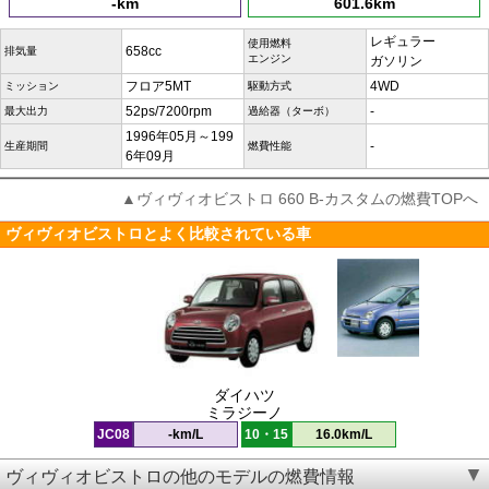
-km
601.6km
レギュラー
使用燃料
658cc
排気量
エンジン
ガソリン
フロア5MT
4WD
ミッション
駆動方式
52ps/7200rpm
-
最大出力
過給器（ターボ）
1996年05月～199
-
生産期間
燃費性能
6年09月
▲ヴィヴィオビストロ 660 B-カスタムの燃費TOPへ
ヴィヴィオビストロとよく比較されている車
ダイハツ
ミラジーノ
JC08
-km/L
10・15
16.0km/L
ヴィヴィオビストロの他のモデルの燃費情報