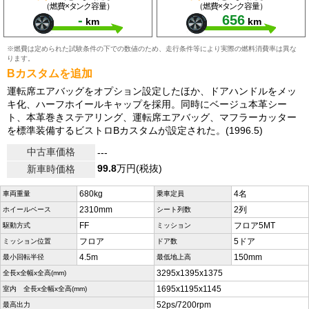
（燃費×タンク容量）
（燃費×タンク容量）
-
656
km
km
※燃費は定められた試験条件の下での数値のため、走行条件等により実際の燃料消費率は異な
ります。
Bカスタムを追加
運転席エアバッグをオプション設定したほか、ドアハンドルをメッ
キ化、ハーフホイールキャップを採用。同時にベージュ本革シー
ト、本革巻きステアリング、運転席エアバッグ、マフラーカッター
を標準装備するビストロBカスタムが設定された。(1996.5)
中古車価格
---
99.8
万円(税抜)
新車時価格
680kg
4名
車両重量
乗車定員
2310mm
2列
ホイールベース
シート列数
FF
フロア5MT
駆動方式
ミッション
フロア
5ドア
ミッション位置
ドア数
4.5m
150mm
最小回転半径
最低地上高
3295x1395x1375
全長x全幅x全高(mm)
1695x1195x1145
室内 全長x全幅x全高(mm)
52ps/7200rpm
最高出力