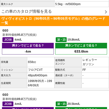
5.5kg・m/5600rpm
最大トルク
この車のカタログ情報を見る
ヴィヴィオビストロ（96年05月～96年09月モデル）の他のグレード
一覧
660
新車時価格
95.8
万円(税抜)
JC08
-km/L
10・15
19.8km/L
満タンでどこまで走る？
満タンでどこまで走る？
-km
633.6km
レギュラー
使用燃料
658cc
排気量
エンジン
ガソリン
フロアCVT
FF
ミッション
駆動方式
48ps/6400rpm
-
最大出力
過給器（ターボ）
1996年05月～199
-
生産期間
燃費性能
6年09月
660
新車時価格
89.8
万円(税抜)
JC08
-km/L
10・15
20.5km/L