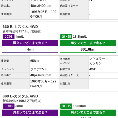
48ps/6400rpm
-
最大出力
過給器（ターボ）
1996年05月～199
-
生産期間
燃費性能
6年09月
660 B-カスタム 4WD
新車時価格
117.8
万円(税抜)
JC08
-km/L
10・15
18.8km/L
満タンでどこまで走る？
満タンでどこまで走る？
-km
601.6km
レギュラー
使用燃料
658cc
排気量
エンジン
ガソリン
フロアCVT
4WD
ミッション
駆動方式
48ps/6400rpm
-
最大出力
過給器（ターボ）
1996年05月～199
-
生産期間
燃費性能
6年09月
660 B-カスタム 4WD
新車時価格
109.8
万円(税抜)
JC08
-km/L
10・15
18.8km/L
満タンでどこまで走る？
満タンでどこまで走る？