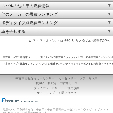
スバルの他の車の燃費情報
他のメーカーの燃費ランキング
ボディタイプ別燃費ランキング
車を売却する
▲ヴィヴィオビストロ 660 B-カスタムの燃費TOPへ
中古車トップ
中古車メーカー一覧
スバルの中古車
ヴィヴィオビストロの中古車
ヴィヴィオ
中古車トップ
燃費ランキング
スバルの燃費ランキング
ヴィヴィオビストロの燃費
ヴィヴィ
中古車情報ならカーセンサー
カーセンサーエッジ・輸入車
車買取・車査定
中古車リース
プライバシーポリシー
利用規約
サイトマップ
お問い合わせ
燃費のいい車を探すなら、中古車・中古車情報のカーセンサー！ヴィヴィオビストロ
660 B-カスタムの燃費が分かります。