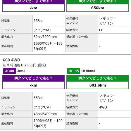
満タンでどこまで走る？
満タンでどこまで走る？
-km
656km
レギュラー
使用燃料
658cc
排気量
エンジン
ガソリン
フロア5MT
FF
ミッション
駆動方式
52ps/7200rpm
-
最大出力
過給器（ターボ）
1996年05月～199
-
生産期間
燃費性能
6年09月
660 4WD
新車時価格
107.8
万円(税抜)
JC08
-km/L
10・15
18.8km/L
満タンでどこまで走る？
満タンでどこまで走る？
-km
601.6km
レギュラー
使用燃料
658cc
排気量
エンジン
ガソリン
フロアCVT
4WD
ミッション
駆動方式
48ps/6400rpm
-
最大出力
過給器（ターボ）
1996年05月～199
-
生産期間
燃費性能
6年09月