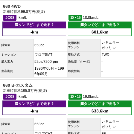
660 4WD
新車時価格
99.8
万円(税抜)
JC08
-km/L
10・15
18.8km/L
満タンでどこまで走る？
満タンでどこまで走る？
-km
601.6km
レギュラー
使用燃料
658cc
排気量
エンジン
ガソリン
フロア5MT
4WD
ミッション
駆動方式
52ps/7200rpm
-
最大出力
過給器（ターボ）
1996年05月～199
-
生産期間
燃費性能
6年09月
660 B-カスタム
新車時価格
105.8
万円(税抜)
JC08
-km/L
10・15
19.8km/L
満タンでどこまで走る？
満タンでどこまで走る？
-km
633.6km
レギュラー
使用燃料
658cc
排気量
エンジン
ガソリン
フロアCVT
FF
ミッション
駆動方式