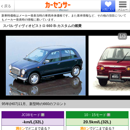
戻る
お気に入り
メニュー
新車時価格はメーカー発表当時の車両本体価格です。また基本情報など、その他の項目について
もメーカー発表時の情報に基いています。
スバル ヴィヴィオビストロ 660 B-カスタムの燃費
1/3
95年(H07)11月、新型時の660のフロント
JC08モード
10・15モード
-km/L(32L)
20.5km/L(32L)
満タン
でどこまで走る？
満タン
でどこまで走る？