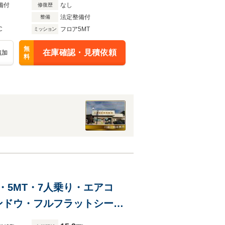
備付
なし
修復歴
法定整備付
整備
C
フロア5MT
ミッション
無
在庫確認・見積依頼
追加
料
WD・5MT・7人乗り・エアコ
ンドウ・フルフラットシー