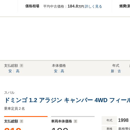
184.8
価格相場
燃費(
平均中古価格：
詳しく見る
万円
支払総額
本体価格
年式
安
高
安
高
新
古
スバル
ドミンゴ 1.2 アラジン キャンパー 4WD フ
乗車定員２名
1998
年式
支払総額
車両本体価格
車検整
車検