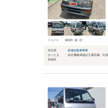
ミニバン
銀灰II
埼玉県
村瀬自動車興業
さいたま
市緑区