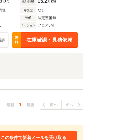
15.2
(H07)
万km
走行距離
備無
なし
修復歴
法定整備無
整備
C
フロア5MT
ミッション
無
在庫確認・見積依頼
追加
料
1
前へ
次へ
最初
最後
この条件で新着メールを受け取る