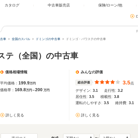
カタログ
中古車販売店
保険/ローン/他
古車
全国のスバル
ドミンゴの中古車
ドミンゴ・パワステの中古車
ワステ（全国）の中古車
価格相場情報
みんなの評価
3.5
199.9
総合評価
平均価格：
点
万円
169.8
200
価格帯：
万円～
万円
デザイン:
3.1
走行性:
3.2
居住性:
3.5
積載性:
3.8
運転のしやすさ:
3.5
維持費:
3.1
詳しく見る
詳しく見る