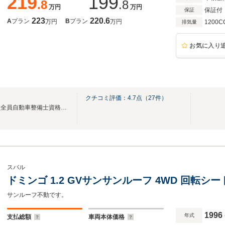
219
199
.8
.8
万円
万円
保証付
保証
223
220.6
A
プラン
B
プラン
万円
万円
1200C
排気量
お気に入り
クチコミ評価：
4.7
点（
27
件）
自社運輸局認証工場完備 社員全員自動車整備士資格者 全国納車可能
スバル
ドミンゴ 1.2 GVサンサンルーフ 4WD 回転シ
サンルーフ不動です。
1996
年式
支払総額
車両本体価格