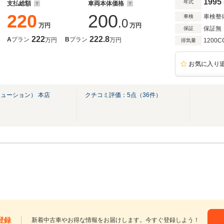
1995
年式
支払総額
車両本体価格
220
200
車検整
車検
.0
万円
万円
保証無
保証
222
222.8
A
プラン
B
プラン
万円
万円
1200C
排気量
お気に入り
ューション） 本店
クチコミ評価：
5
点（
36
件）
登録
新着中古車やお得な情報をお届けします。今すぐ登録しよう！