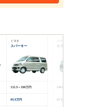
トヨタ
スズキ
ス
スパーキー
エブリイランディ
レ
131.5～186万円
146.8～161.5万円
51
65.5万円
47.3万円
12