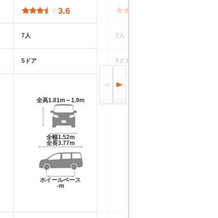
3.6
3.6
7人
7人
2
5ドア
5ドア
3
全高
1.81m～1.9m
全高
1.9m～1.92m
全幅
1.52m
全幅
1.51m
全長
3.77m
全長
3.71m
ホイールベース
ホイールベース
-m
-m