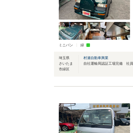
ミニバン
緑
埼玉県
村瀬自動車興業
さいたま
市緑区