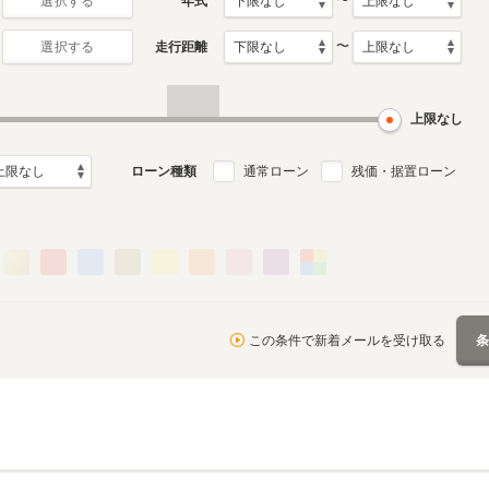
〜
年式
選択する
〜
走行距離
選択する
0月～1994年5月
ル
上限なし
ローン種類
通常ローン
残価・据置ローン
この条件で新着メールを受け取る