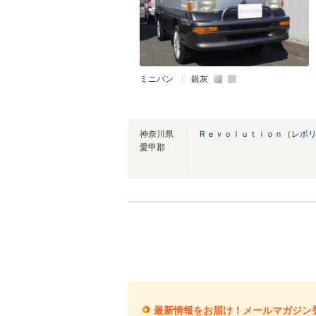
ミニバン
銀灰
神奈川県
Ｒｅｖｏｌｕｔｉｏｎ（レボリ
愛甲郡
最新情報をお届け！メールマガジン