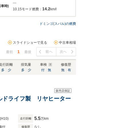
---
新車時)
14.2
10.15モード燃費：
km/l
ドミンゴ(スバル)の燃費
スライドショーで見る
中古車相場
1
前へ
次へ
最初
最後
走行距離
排気量
車検
修復歴
多
少
多
少
付
無
無
有
販売店保証
ィールドライフ製 リヤヒーター
5.5
(H10)
万km
走行距離
備付
なし
修復歴