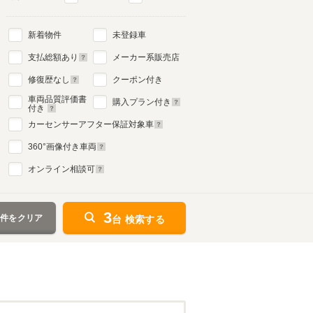
新着物件
未登録車
支払総額あり
メーカー系販売店
修復歴なし
クーポン付き
車両品質評価書
購入プラン付き
付き
カーセンサーアフター保証対象車
360
°画像付き車両
オンライン相談可
3
条件をクリア
台 検索する