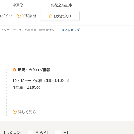
車買取
お役立ち記事
ログイン
閲覧履歴
お気に入り
ドミンゴ・パワステの中古車・中古車情報
サイトマップ
燃費・カタログ情報
13
14.2
10・15モード燃費：
～
km/l
1189
排気量：
cc
詳しく見る
ミッション
AT/CVT
MT