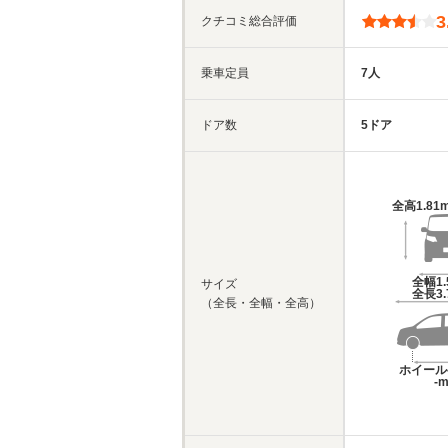
3
クチコミ総合評価
乗車定員
7人
ドア数
5ドア
全高
1.81
全幅
1
サイズ
全長
3
（全長・全幅・全高）
ホイール
-