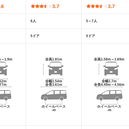
.6
3.7
3.7
6人
5～7人
5ドア
5ドア
m～1.9m
全高
1.81m
全高
1.58m～1.69m
.52m
全幅
1.54m
全幅
1.7m
.77m
全長
3.61m
全長
4.49m～4.56m
ベース
ホイールベース
ホイールベース
m
-m
-m