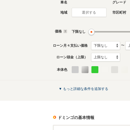
車名
グレード
地域
市区町村
選択する
2代目
初代
1994年6月～1998年12月
1984年1
生産モデル
生産モデ
価格
下限なし
ドミンゴのカタログを見る
〜
ローン月々支払い価格
ローン頭金（上限）
本体色
▼ もっと詳細な条件を追加する
ドミンゴ
の基本情報