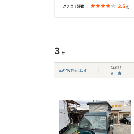
3.5
クチコミ評価
点
3
台
新着順
元の並び順に戻す
新
古