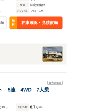
法定整備付
整備
C
フロアCVT
ミッション
無
在庫確認・見積依頼
追加
料
販売店保証
ート 5速 4WD 7人乗
8.7
(H08)
万km
走行距離