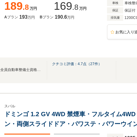
189
169
車検整
車検
.8
.8
万円
万円
保証付
保証
193
190.6
A
プラン
B
プラン
万円
万円
1200C
排気量
お気に入り
クチコミ評価：
4.7
点（
27
件）
自社運輸局認証工場完備 社員全員自動車整備士資格者 全国納車可能
スバル
ドミンゴ 1.2 GV 4WD 禁煙車・フルタイム4
ン・両側スライドドア・パワステ・パワーウイ
ト・ドリンクホルダー