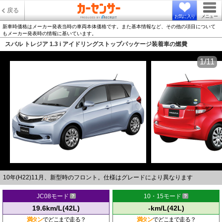
戻る
お気に入り
メニュー
新車時価格はメーカー発表当時の車両本体価格です。また基本情報など、その他の項目について
もメーカー発表時の情報に基いています。
スバル トレジア 1.3 i アイドリングストップパッケージ装着車の燃費
1/11
10年(H22)11月、新型時のフロント。仕様はグレードにより異なります
JC08モード
10・15モード
19.6km/L(42L)
-km/L(42L)
満タン
でどこまで走る？
満タン
でどこまで走る？