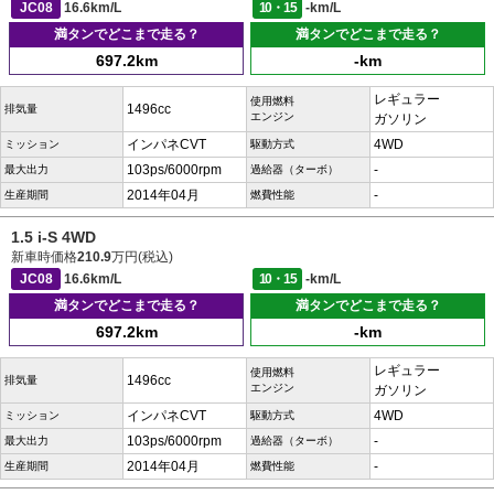
JC08
16.6km/L
10・15
-km/L
満タンでどこまで走る？
満タンでどこまで走る？
697.2km
-km
レギュラー
使用燃料
1496cc
排気量
エンジン
ガソリン
インパネCVT
4WD
ミッション
駆動方式
103ps/6000rpm
-
最大出力
過給器（ターボ）
2014年04月
-
生産期間
燃費性能
1.5 i-S 4WD
新車時価格
210.9
万円(税込)
JC08
16.6km/L
10・15
-km/L
満タンでどこまで走る？
満タンでどこまで走る？
697.2km
-km
レギュラー
使用燃料
1496cc
排気量
エンジン
ガソリン
インパネCVT
4WD
ミッション
駆動方式
103ps/6000rpm
-
最大出力
過給器（ターボ）
2014年04月
-
生産期間
燃費性能