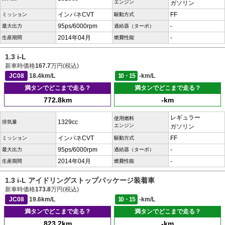
エンジン
ガソリン
インパネCVT
FF
ミッション
駆動方式
95ps/6000rpm
-
最大出力
過給器（ターボ）
2014年04月
-
生産期間
燃費性能
1.3 i-L
新車時価格
167.7
万円(税込)
JC08
18.4km/L
10・15
-km/L
満タンでどこまで走る？
満タンでどこまで走る？
772.8km
-km
レギュラー
使用燃料
1329cc
排気量
エンジン
ガソリン
インパネCVT
FF
ミッション
駆動方式
95ps/6000rpm
-
最大出力
過給器（ターボ）
2014年04月
-
生産期間
燃費性能
1.3 i-L アイドリングストップパッケージ装着車
新車時価格
173.8
万円(税込)
JC08
19.6km/L
10・15
-km/L
満タンでどこまで走る？
満タンでどこまで走る？
823.2km
-km