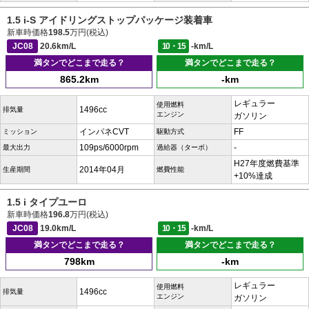
1.5 i-S アイドリングストップパッケージ装着車
新車時価格
198.5
万円(税込)
JC08
20.6km/L
10・15
-km/L
満タンでどこまで走る？
満タンでどこまで走る？
865.2km
-km
レギュラー
使用燃料
1496cc
排気量
エンジン
ガソリン
インパネCVT
FF
ミッション
駆動方式
109ps/6000rpm
-
最大出力
過給器（ターボ）
H27年度燃費基準
2014年04月
生産期間
燃費性能
+10%達成
1.5 i タイプユーロ
新車時価格
196.8
万円(税込)
JC08
19.0km/L
10・15
-km/L
満タンでどこまで走る？
満タンでどこまで走る？
798km
-km
レギュラー
使用燃料
1496cc
排気量
エンジン
ガソリン