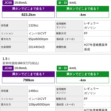
JC08
19.6km/L
10・15
-km/L
満タンでどこまで走る？
満タンでどこまで走る？
823.2km
-km
レギュラー
使用燃料
1329cc
排気量
エンジン
ガソリン
インパネCVT
FF
ミッション
駆動方式
95ps/6000rpm
-
最大出力
過給器（ターボ）
H27年度燃費基準
2014年04月
生産期間
燃費性能
達成
1.5 i
新車時価格
160.5
万円(税込)
JC08
19.0km/L
10・15
-km/L
満タンでどこまで走る？
満タンでどこまで走る？
798km
-km
レギュラー
使用燃料
1496cc
排気量
エンジン
ガソリン
インパネCVT
FF
ミッション
駆動方式
109ps/6000rpm
-
最大出力
過給器（ターボ）
H27年度燃費基準