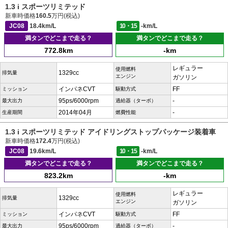
1.3 i スポーツリミテッド
新車時価格
160.5
万円(税込)
JC08
18.4km/L
10・15
-km/L
満タンでどこまで走る？
満タンでどこまで走る？
772.8km
-km
レギュラー
使用燃料
1329cc
排気量
エンジン
ガソリン
インパネCVT
FF
ミッション
駆動方式
95ps/6000rpm
-
最大出力
過給器（ターボ）
2014年04月
-
生産期間
燃費性能
1.3 i スポーツリミテッド アイドリングストップパッケージ装着車
新車時価格
172.4
万円(税込)
JC08
19.6km/L
10・15
-km/L
満タンでどこまで走る？
満タンでどこまで走る？
823.2km
-km
レギュラー
使用燃料
1329cc
排気量
エンジン
ガソリン
インパネCVT
FF
ミッション
駆動方式
95ps/6000rpm
-
最大出力
過給器（ターボ）