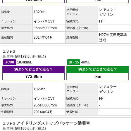
レギュラー
使用燃料
1329cc
排気量
エンジン
ガソリン
インパネCVT
FF
ミッション
駆動方式
95ps/6000rpm
-
最大出力
過給器（ターボ）
H27年度燃費基準
2014年04月
生産期間
燃費性能
達成
1.3 i-S
新車時価格
179.5
万円(税込)
JC08
18.4km/L
10・15
-km/L
満タンでどこまで走る？
満タンでどこまで走る？
772.8km
-km
レギュラー
使用燃料
1329cc
排気量
エンジン
ガソリン
インパネCVT
FF
ミッション
駆動方式
95ps/6000rpm
-
最大出力
過給器（ターボ）
2014年04月
-
生産期間
燃費性能
1.3 i-S アイドリングストップパッケージ装着車
新車時価格
186.6
万円(税込)