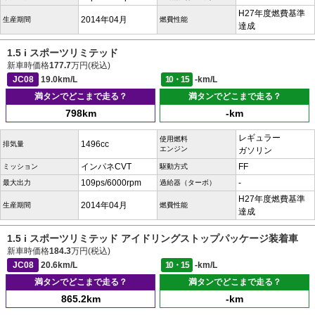
H27年度燃費基準
2014年04月
生産期間
燃費性能
達成
1.5 i スポーツリミテッド
新車時価格
177.7
万円(税込)
JC08
19.0km/L
10・15
-km/L
満タンでどこまで走る？
満タンでどこまで走る？
798km
-km
レギュラー
使用燃料
1496cc
排気量
エンジン
ガソリン
インパネCVT
FF
ミッション
駆動方式
109ps/6000rpm
-
最大出力
過給器（ターボ）
H27年度燃費基準
2014年04月
生産期間
燃費性能
達成
1.5 i スポーツリミテッド アイドリングストップパッケージ装着車
新車時価格
184.3
万円(税込)
JC08
20.6km/L
10・15
-km/L
満タンでどこまで走る？
満タンでどこまで走る？
865.2km
-km