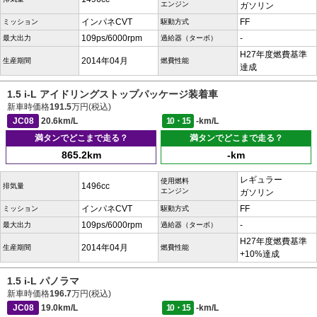
エンジン
ガソリン
インパネCVT
FF
ミッション
駆動方式
109ps/6000rpm
-
最大出力
過給器（ターボ）
H27年度燃費基準
2014年04月
生産期間
燃費性能
達成
1.5 i-L アイドリングストップパッケージ装着車
新車時価格
191.5
万円(税込)
JC08
20.6km/L
10・15
-km/L
満タンでどこまで走る？
満タンでどこまで走る？
865.2km
-km
レギュラー
使用燃料
1496cc
排気量
エンジン
ガソリン
インパネCVT
FF
ミッション
駆動方式
109ps/6000rpm
-
最大出力
過給器（ターボ）
H27年度燃費基準
2014年04月
生産期間
燃費性能
+10%達成
1.5 i-L パノラマ
新車時価格
196.7
万円(税込)
JC08
19.0km/L
10・15
-km/L