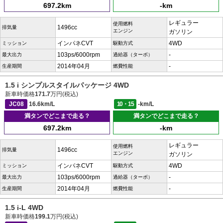
697.2km
-km
レギュラー
使用燃料
1496cc
排気量
エンジン
ガソリン
インパネCVT
4WD
ミッション
駆動方式
103ps/6000rpm
-
最大出力
過給器（ターボ）
2014年04月
-
生産期間
燃費性能
1.5 i シンプルスタイルパッケージ 4WD
新車時価格
171.7
万円(税込)
JC08
16.6km/L
10・15
-km/L
満タンでどこまで走る？
満タンでどこまで走る？
697.2km
-km
レギュラー
使用燃料
1496cc
排気量
エンジン
ガソリン
インパネCVT
4WD
ミッション
駆動方式
103ps/6000rpm
-
最大出力
過給器（ターボ）
2014年04月
-
生産期間
燃費性能
1.5 i-L 4WD
新車時価格
199.1
万円(税込)