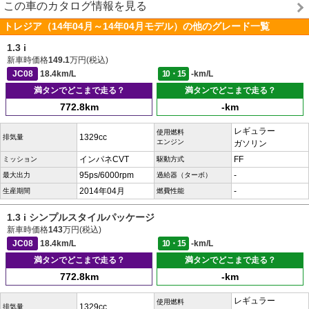
この車のカタログ情報を見る
トレジア（14年04月～14年04月モデル）の他のグレード一覧
1.3 i
新車時価格
149.1
万円(税込)
JC08
18.4km/L
10・15
-km/L
満タンでどこまで走る？
満タンでどこまで走る？
772.8km
-km
レギュラー
使用燃料
1329cc
排気量
エンジン
ガソリン
インパネCVT
FF
ミッション
駆動方式
95ps/6000rpm
-
最大出力
過給器（ターボ）
2014年04月
-
生産期間
燃費性能
1.3 i シンプルスタイルパッケージ
新車時価格
143
万円(税込)
JC08
18.4km/L
10・15
-km/L
満タンでどこまで走る？
満タンでどこまで走る？
772.8km
-km
レギュラー
使用燃料
1329cc
排気量