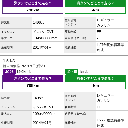
満タンでどこまで走る？
満タンでどこまで走る？
798km
-km
レギュラー
使用燃料
1496cc
排気量
エンジン
ガソリン
インパネCVT
FF
ミッション
駆動方式
109ps/6000rpm
-
最大出力
過給器（ターボ）
H27年度燃費基準
2014年04月
生産期間
燃費性能
達成
1.5 i-S
新車時価格
192.9
万円(税込)
JC08
19.0km/L
10・15
-km/L
満タンでどこまで走る？
満タンでどこまで走る？
798km
-km
レギュラー
使用燃料
1496cc
排気量
エンジン
ガソリン
インパネCVT
FF
ミッション
駆動方式
109ps/6000rpm
-
最大出力
過給器（ターボ）
H27年度燃費基準
2014年04月
生産期間
燃費性能
達成