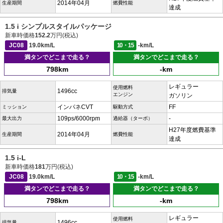
2014年04月
生産期間
燃費性能
達成
1.5 i シンプルスタイルパッケージ
新車時価格
152.2
万円(税込)
JC08
19.0km/L
10・15
-km/L
満タンでどこまで走る？
満タンでどこまで走る？
798km
-km
レギュラー
使用燃料
1496cc
排気量
エンジン
ガソリン
インパネCVT
FF
ミッション
駆動方式
109ps/6000rpm
-
最大出力
過給器（ターボ）
H27年度燃費基準
2014年04月
生産期間
燃費性能
達成
1.5 i-L
新車時価格
181
万円(税込)
JC08
19.0km/L
10・15
-km/L
満タンでどこまで走る？
満タンでどこまで走る？
798km
-km
レギュラー
使用燃料
1496cc
排気量