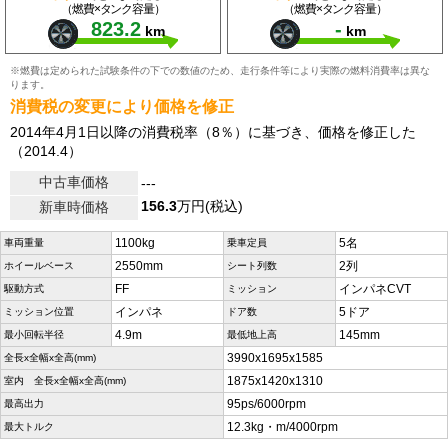
（燃費×タンク容量）
（燃費×タンク容量）
823.2
-
km
km
※燃費は定められた試験条件の下での数値のため、走行条件等により実際の燃料消費率は異な
ります。
消費税の変更により価格を修正
2014年4月1日以降の消費税率（8％）に基づき、価格を修正した
（2014.4）
中古車価格
---
156.3
万円(税込)
新車時価格
1100kg
5名
車両重量
乗車定員
2550mm
2列
ホイールベース
シート列数
FF
インパネCVT
駆動方式
ミッション
インパネ
5ドア
ミッション位置
ドア数
4.9m
145mm
最小回転半径
最低地上高
3990x1695x1585
全長x全幅x全高(mm)
1875x1420x1310
室内 全長x全幅x全高(mm)
95ps/6000rpm
最高出力
12.3kg・m/4000rpm
最大トルク