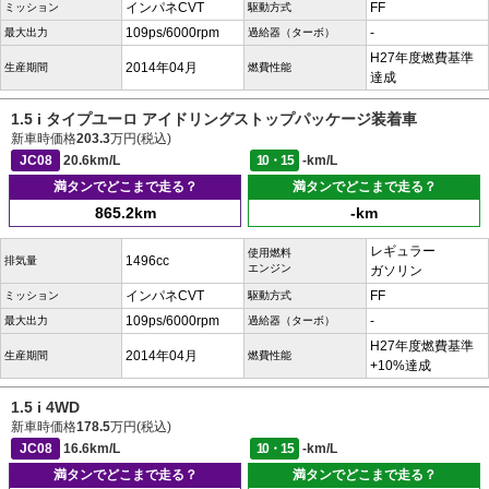
インパネCVT
FF
ミッション
駆動方式
109ps/6000rpm
-
最大出力
過給器（ターボ）
H27年度燃費基準
2014年04月
生産期間
燃費性能
達成
1.5 i タイプユーロ アイドリングストップパッケージ装着車
新車時価格
203.3
万円(税込)
JC08
20.6km/L
10・15
-km/L
満タンでどこまで走る？
満タンでどこまで走る？
865.2km
-km
レギュラー
使用燃料
1496cc
排気量
エンジン
ガソリン
インパネCVT
FF
ミッション
駆動方式
109ps/6000rpm
-
最大出力
過給器（ターボ）
H27年度燃費基準
2014年04月
生産期間
燃費性能
+10%達成
1.5 i 4WD
新車時価格
178.5
万円(税込)
JC08
16.6km/L
10・15
-km/L
満タンでどこまで走る？
満タンでどこまで走る？