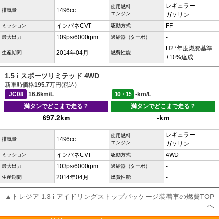
レギュラー
使用燃料
1496cc
排気量
エンジン
ガソリン
インパネCVT
FF
ミッション
駆動方式
109ps/6000rpm
-
最大出力
過給器（ターボ）
H27年度燃費基準
2014年04月
生産期間
燃費性能
+10%達成
1.5 i スポーツリミテッド 4WD
新車時価格
195.7
万円(税込)
JC08
16.6km/L
10・15
-km/L
満タンでどこまで走る？
満タンでどこまで走る？
697.2km
-km
レギュラー
使用燃料
1496cc
排気量
エンジン
ガソリン
インパネCVT
4WD
ミッション
駆動方式
103ps/6000rpm
-
最大出力
過給器（ターボ）
2014年04月
-
生産期間
燃費性能
▲トレジア 1.3 i アイドリングストップパッケージ装着車の燃費TOP
へ