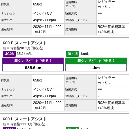
レギュラー
使用燃料
658cc
排気量
エンジン
ガソリン
インパネCVT
FF
ミッション
駆動方式
49ps/6800rpm
-
最大出力
過給器（ターボ）
2020年11月～202
R02年度燃費基準
生産期間
燃費性能
1年12月
+40%達成
660 F スマートアシスト
新車時価格
98.1
万円(税込)
JC08
35.2km/L
10・15
-km/L
満タンでどこまで走る？
満タンでどこまで走る？
985.6km
-km
レギュラー
使用燃料
658cc
排気量
エンジン
ガソリン
インパネCVT
FF
ミッション
駆動方式
49ps/6800rpm
-
最大出力
過給器（ターボ）
2020年11月～202
R02年度燃費基準
生産期間
燃費性能
1年12月
+40%達成
660 L スマートアシスト
新車時価格
111.3
万円(税込)