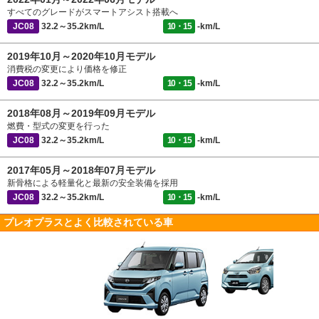
すべてのグレードがスマートアシスト搭載へ
JC08
32.2～35.2km/L
10・15
-km/L
2019年10月～2020年10月モデル
消費税の変更により価格を修正
JC08
32.2～35.2km/L
10・15
-km/L
2018年08月～2019年09月モデル
燃費・型式の変更を行った
JC08
32.2～35.2km/L
10・15
-km/L
2017年05月～2018年07月モデル
新骨格による軽量化と最新の安全装備を採用
JC08
32.2～35.2km/L
10・15
-km/L
プレオプラスとよく比較されている車