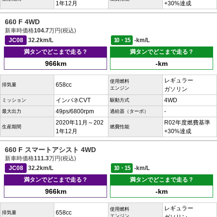
1年12月
+30%達成
660 F 4WD
新車時価格
104.7
万円(税込)
JC08
32.2km/L
10・15
-km/L
満タンでどこまで走る？
満タンでどこまで走る？
966km
-km
レギュラー
使用燃料
658cc
排気量
エンジン
ガソリン
インパネCVT
4WD
ミッション
駆動方式
49ps/6800rpm
-
最大出力
過給器（ターボ）
2020年11月～202
R02年度燃費基準
生産期間
燃費性能
1年12月
+30%達成
660 F スマートアシスト 4WD
新車時価格
111.3
万円(税込)
JC08
32.2km/L
10・15
-km/L
満タンでどこまで走る？
満タンでどこまで走る？
966km
-km
レギュラー
使用燃料
658cc
排気量
エンジン