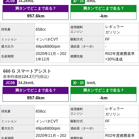
JC08
34.2km/L
10・15
-km/L
満タンでどこまで走る？
満タンでどこまで走る？
957.6km
-km
レギュラー
使用燃料
658cc
排気量
エンジン
ガソリン
インパネCVT
FF
ミッション
駆動方式
49ps/6800rpm
-
最大出力
過給器（ターボ）
2020年11月～202
R02年度燃費基準
生産期間
燃費性能
1年12月
+30%達成
660 G スマートアシスト
新車時価格
124.3
万円(税込)
JC08
34.2km/L
10・15
-km/L
満タンでどこまで走る？
満タンでどこまで走る？
957.6km
-km
レギュラー
使用燃料
658cc
排気量
エンジン
ガソリン
インパネCVT
FF
ミッション
駆動方式
49ps/6800rpm
-
最大出力
過給器（ターボ）
2020年11月～202
R02年度燃費基準
生産期間
燃費性能