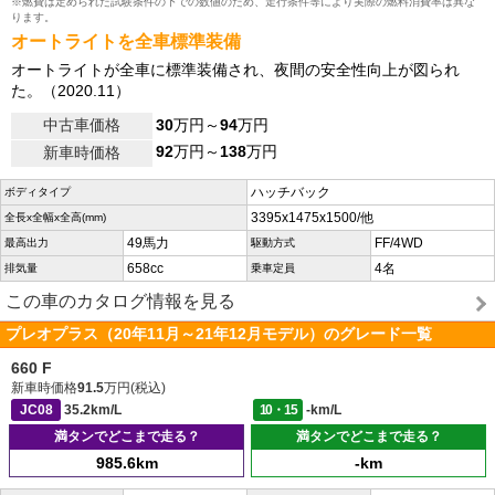
※燃費は定められた試験条件の下での数値のため、走行条件等により実際の燃料消費率は異な
ります。
オートライトを全車標準装備
オートライトが全車に標準装備され、夜間の安全性向上が図られ
た。（2020.11）
中古車価格
30
万円～
94
万円
92
万円～
138
万円
新車時価格
ハッチバック
ボディタイプ
3395x1475x1500/他
全長x全幅x全高(mm)
49馬力
FF/4WD
最高出力
駆動方式
658cc
4名
排気量
乗車定員
この車のカタログ情報を見る
プレオプラス（20年11月～21年12月モデル）のグレード一覧
660 F
新車時価格
91.5
万円(税込)
JC08
35.2km/L
10・15
-km/L
満タンでどこまで走る？
満タンでどこまで走る？
985.6km
-km