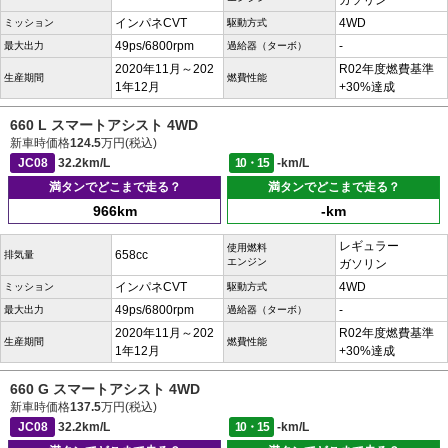
ガソリン
インパネCVT
4WD
ミッション
駆動方式
49ps/6800rpm
-
最大出力
過給器（ターボ）
2020年11月～202
R02年度燃費基準
生産期間
燃費性能
1年12月
+30%達成
660 L スマートアシスト 4WD
新車時価格
124.5
万円(税込)
JC08
32.2km/L
10・15
-km/L
満タンでどこまで走る？
満タンでどこまで走る？
966km
-km
レギュラー
使用燃料
658cc
排気量
エンジン
ガソリン
インパネCVT
4WD
ミッション
駆動方式
49ps/6800rpm
-
最大出力
過給器（ターボ）
2020年11月～202
R02年度燃費基準
生産期間
燃費性能
1年12月
+30%達成
660 G スマートアシスト 4WD
新車時価格
137.5
万円(税込)
JC08
32.2km/L
10・15
-km/L