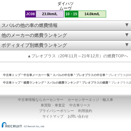
ダイハツ
ムーヴ
JC08
23.0km/L
10・15
14.0km/L
スバルの他の車の燃費情報
他のメーカーの燃費ランキング
ボディタイプ別燃費ランキング
▲プレオプラス（20年11月～21年12月）の燃費TOPへ
中古車トップ
中古車メーカー一覧
スバルの中古車
プレオプラスの中古車
プレオプラス(20
中古車トップ
燃費ランキング
スバルの燃費ランキング
プレオプラスの燃費
プレオプラス(2
中古車情報ならカーセンサー
カーセンサーエッジ・輸入車
車買取・車査定
中古車リース
プライバシーポリシー
利用規約
サイトマップ
お問い合わせ