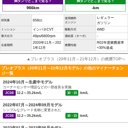
満タンでどこまで走る？
満タンでどこまで走る？
966km
-km
レギュラー
使用燃料
658cc
排気量
エンジン
ガソリン
インパネCVT
4WD
ミッション
駆動方式
49ps/6800rpm
-
最大出力
過給器（ターボ）
2020年11月～202
R02年度燃費基準
生産期間
燃費性能
1年12月
+30%達成
▲プレオプラス（20年11月～21年12月）の燃費TOPへ
プレオプラス（20年11月～21年12月モデル）の他のマイナーチェン
ジ一覧
2024年10月～生産中モデル
コーナーセンサー増設などの一部改良を実施
JC08
32.2～35.2km/L
10・15
-km/L
2022年07月～2024年09月モデル
シンプルなグレード名称に変更された
JC08
32.2～35.2km/L
10・15
-km/L
2022年01月～2022年06月モデル