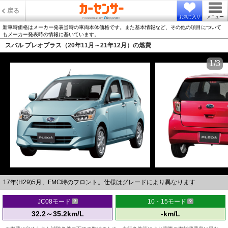
戻る
お気に入り
メニュー
新車時価格はメーカー発表当時の車両本体価格です。また基本情報など、その他の項目について
もメーカー発表時の情報に基いています。
スバル プレオプラス（20年11月～21年12月）の燃費
1/3
17年(H29)5月、FMC時のフロント。仕様はグレードにより異なります
JC08モード
10・15モード
32.2～35.2km/L
-km/L