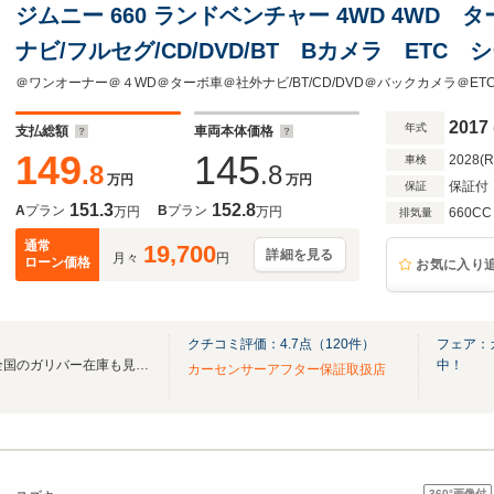
ジムニー 660 ランドベンチャー 4WD 4WD
ナビ/フルセグ/CD/DVD/BT Bカメラ ET
ト LEDライト フォグ サイドステップ キ
電格ミラー
2017
年式
支払総額
車両本体価格
149
145
2028(
車検
.8
.8
万円
万円
保証付
保証
151.3
152.8
A
プラン
B
プラン
万円
万円
660CC
排気量
通常
19,700
詳細を見る
月々
円
ローン価格
お気に入り
クチコミ評価：
4.7
点（
120
件）
フェア：
無料電話は24時間ご案内！！全国のガリバー在庫も見たい方は一括照会が可能です！
中！
カーセンサーアフター保証取扱店
360°
画像付