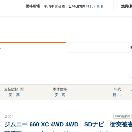
174.8
価格相場
燃費(
平均中古価格：
詳しく見る
万円
る
支払総額
本体価格
年式
安
高
安
高
新
古
360°
画像付
スズキ
ジムニー 660 XC 4WD 4WD SDナビ 