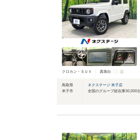
クロカン・ＳＵＶ
真珠白
鳥取県
ネクステージ 米子店
米子市