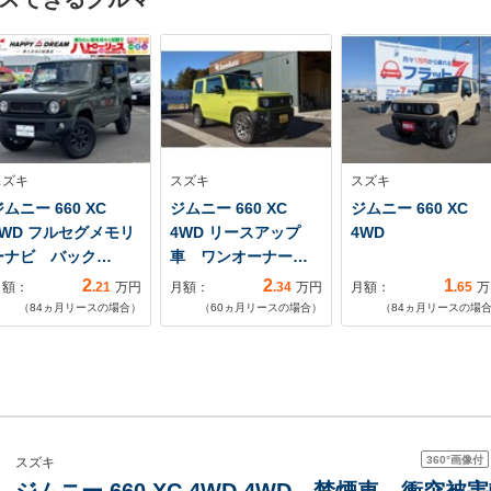
スズキ
スズキ
スズキ
ムニー 660 XC
ジムニー 660 XC
ジムニー 660 XC
4WD フルセグメモリ
4WD リースアップ
4WD
ーナビ バック…
車 ワンオーナー…
2
2
1
月額：
.21
万円
月額：
.34
万円
月額：
.65
万
（
84
ヵ月リースの場合）
（
60
ヵ月リースの場合）
（
84
ヵ月リースの場
360°
画像付
スズキ
ジムニー 660 XC 4WD 4WD 禁煙車 衝