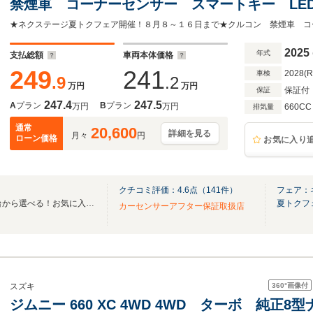
禁煙車 コーナーセンサー スマートキー LE
ミ オートハイビーム 車線逸脱警報 オート
2025
年式
支払総額
車両本体価格
249
241
2028(
車検
.9
.2
万円
万円
保証付
保証
247.4
247.5
A
プラン
B
プラン
万円
万円
660CC
排気量
通常
20,600
詳細を見る
月々
円
ローン価格
お気に入り
クチコミ評価：
4.6
点（
141
件）
フェア：
全国のグループ総在庫30,000台から選べる！お気に入りの愛車がきっと見つかります！
夏トクフ
カーセンサーアフター保証取扱店
360°
画像付
スズキ
ジムニー 660 XC 4WD 4WD ターボ 純正