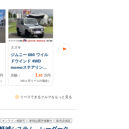
スズキ
スズキ
スズキ
ジムニー 660 ワイル
ジムニー 660 XC
ジムニー 660
ドウインド 4WD
4WD 純正ナビ
4WD ワンオ
momoステアリン…
ETC ターボ
ーフティS 
4WD …
1
円
月額：
.60
万円
月額：
3
月額：
.20
万円
合）
（
60
ヵ月リースの場合）
（
84
ヵ月リ
（
60
ヵ月リースの場合）
リースできるクルマをもっと見る
オンライン相談可
車両品質評価書付
販売店保証
突被害軽減システム レーダーク