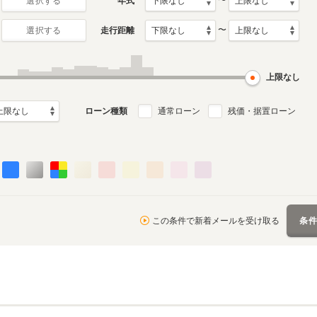
〜
年式
選択する
〜
走行距離
選択する
2代目
0月～2018年6月
1987年11月～1998年9月
ル
生産モデル
上限なし
ローン種類
通常ローン
残価・据置ローン
この条件で新着メールを受け取る
条