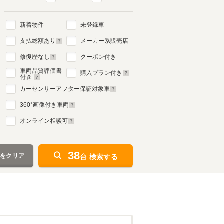
新着物件
未登録車
支払総額あり
メーカー系販売店
修復歴なし
クーポン付き
車両品質評価書
購入プラン付き
付き
カーセンサーアフター保証対象車
360
°画像付き車両
オンライン相談可
38
件をクリア
台 検索する