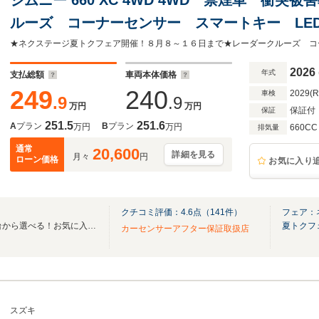
ルーズ コーナーセンサー スマートキー LE
ミ 車線逸脱警報 オートライト オートエアコ
2026
年式
支払総額
車両本体価格
249
240
2029(
車検
.9
.9
万円
万円
保証付
保証
251.5
251.6
A
プラン
B
プラン
万円
万円
660CC
排気量
通常
20,600
詳細を見る
月々
円
ローン価格
お気に入り
クチコミ評価：
4.6
点（
141
件）
フェア：
全国のグループ総在庫30,000台から選べる！お気に入りの愛車がきっと見つかります！
夏トクフ
カーセンサーアフター保証取扱店
スズキ