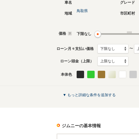
車名
グレード
鳥取県
地域
市区町村
現行
3代目
2018年7月～生産中
1998年1
生産モデ
価格
下限なし
ジムニーのカタログを見る
〜
ローン月々支払い価格
ローン頭金（上限）
本体色
▼ もっと詳細な条件を追加する
ジムニー
の基本情報