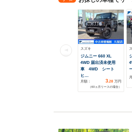
スズキ
ジムニー 660 XL
ジ
4WD 届出済未使用
車 4WD シート
ヒ…
3
月額：
.28
万円
（
60
ヵ月リースの場合）