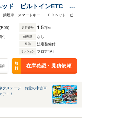
ッド ビルトインETC ク
ム 車線逸脱警報 オートラ
★ネクステージ夏トクフェア開催！８月８～１６日まで★衝突被害軽減システム 禁煙車 スマートキー ＬＥＤヘッド ビルトインＥＴＣ クルコン
1.5
(R05)
万km
走行距離
備付
なし
修復歴
法定整備付
整備
フロア4AT
ミッション
無
在庫確認・見積依頼
追加
料
ネクステージ お盆の中古車
ェア！！