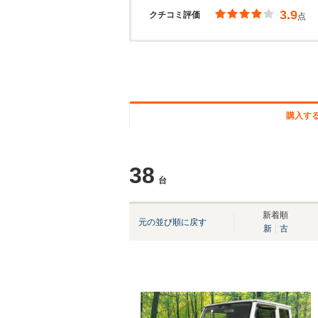
3.9
クチコミ評価
点
購入す
38
台
新着順
元の並び順に戻す
新
古