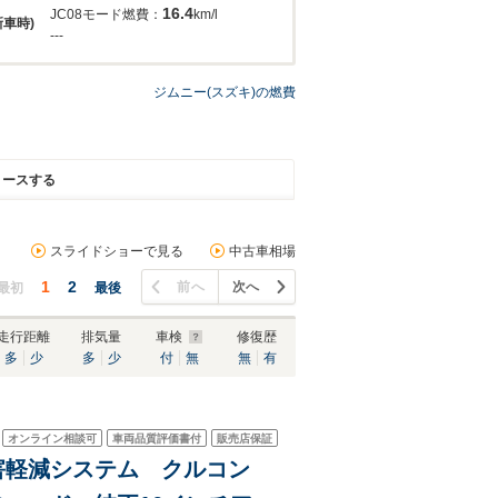
16.4
JC08モード燃費：
km/l
新車時)
---
ジムニー(スズキ)の燃費
リースする
スライドショーで見る
中古車相場
1
2
前へ
次へ
最初
最後
走行距離
排気量
車検
修復歴
多
少
多
少
付
無
無
有
オンライン相談可
車両品質評価書付
販売店保証
衝突被害軽減システム クルコン