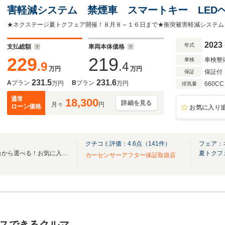
害軽減システム 禁煙車 スマートキー LEDヘ
ルコン 純正16インチアルミ オートハイビー
イト
2023
年式
支払総額
車両本体価格
229
219
車検整
車検
.9
.4
万円
万円
保証付
保証
231.5
231.6
A
プラン
B
プラン
万円
万円
660CC
排気量
通常
18,300
詳細を見る
月々
円
ローン価格
お気に入り
クチコミ評価：
4.6
点（
141
件）
フェア：
全国のグループ総在庫30,000台から選べる！お気に入りの愛車がきっと見つかります！
夏トクフ
カーセンサーアフター保証取扱店
スできるクルマ