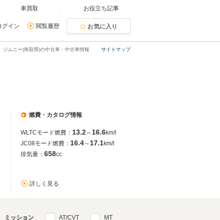
車買取
お役立ち記事
ログイン
閲覧履歴
お気に入り
ジムニー(鳥取県)の中古車・中古車情報
サイトマップ
燃費・カタログ情報
13.2
16.6
WLTCモード燃費：
～
km/l
16.4
17.1
JC08モード燃費：
～
km/l
658
排気量：
cc
詳しく見る
ミッション
AT/CVT
MT