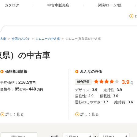
カタログ
中古車販売店
保険/ローン/他
古車
全国のスズキ
ジムニーの中古車
ジムニー(鳥取県)の中古車
取県）の中古車
価格相場情報
みんなの評価
3.9
216.5
総合評価
平均価格：
点
万円
85
440
価格帯：
万円～
万円
デザイン:
3.9
走行性:
3.9
居住性:
2.9
積載性:
3.0
運転のしやすさ:
3.7
維持費:
3.6
詳しく見る
詳しく見る