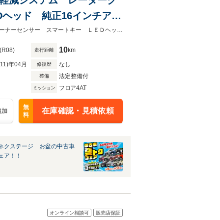
Dヘッド 純正16インチアル
ン LEDフォグ
★ネクステージ夏トクフェア開催！８月８～１６日まで★レーダークルーズ コーナーセンサー スマートキー ＬＥＤヘッド 純正１６インチアルミ 車線逸脱警報
10
(R08)
km
走行距離
R11)年04月
なし
修復歴
法定整備付
整備
フロア4AT
ミッション
無
在庫確認・見積依頼
追加
料
ネクステージ お盆の中古車
ェア！！
オンライン相談可
販売店保証