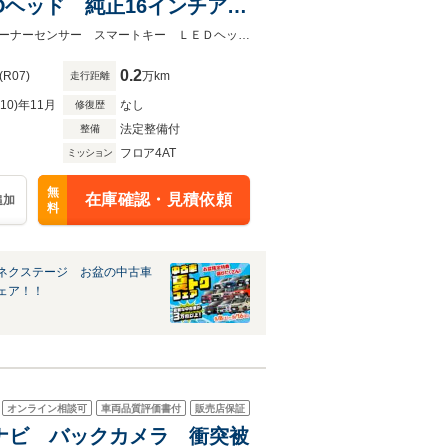
Dヘッド 純正16インチアル
ライト オートエアコン
★ネクステージ夏トクフェア開催！８月８～１６日まで★クルコン 禁煙車 コーナーセンサー スマートキー ＬＥＤヘッド 純正１６インチアルミ
0.2
(R07)
万km
走行距離
R10)年11月
なし
修復歴
法定整備付
整備
フロア4AT
ミッション
無
在庫確認・見積依頼
追加
料
ネクステージ お盆の中古車
ェア！！
オンライン相談可
車両品質評価書付
販売店保証
8型ナビ バックカメラ 衝突被