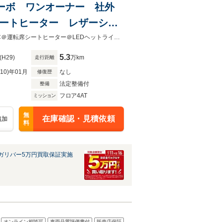
 ターボ ワンオーナー 社外
C シートヒーター レザーシー
ーレス 純正16インチAW
＠ワンオーナー＠４WD＠ターボ車＠社外ナビ/BT/CD/DVD＠バックカメラ＠ETC＠運転席シートヒーター＠LEDヘットライト＠LEDフォグライト＠純正16インチアルミホイール＠フロアマット＠ド
5.3
(H29)
万km
走行距離
R10)年01月
なし
修復歴
法定整備付
整備
フロア4AT
ミッション
無
在庫確認・見積依頼
追加
料
ガリバー5万円買取保証実施
オンライン相談可
車両品質評価書付
販売店保証