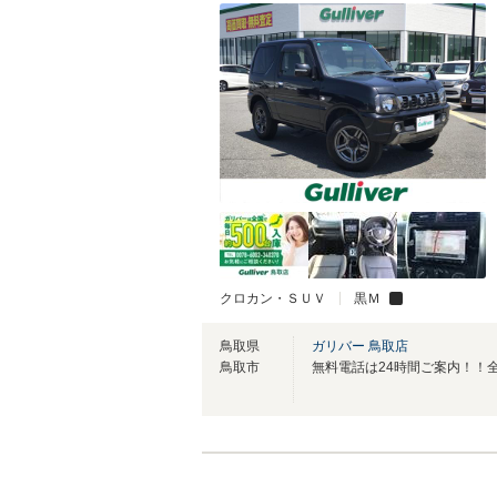
クロカン・ＳＵＶ
黒Ｍ
鳥取県
ガリバー 鳥取店
鳥取市