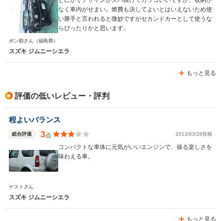
なく車内がせまい。燃費も決してよいとはいえないため使
い勝手と言われると微妙ですがセカンドカーとして使うな
らぴったりかと思います。
ポン助さん
（福島県）
スズキ ジムニーシエラ
もっと見る
評価の低いレビュー・評判
程よいバランス
3
総合評価
2013/03/28投稿
点
コンパクトな車体に元気がいいエンジンで、操る楽しさを
味わえる車。
ゲストさん
スズキ ジムニーシエラ
もっと見る