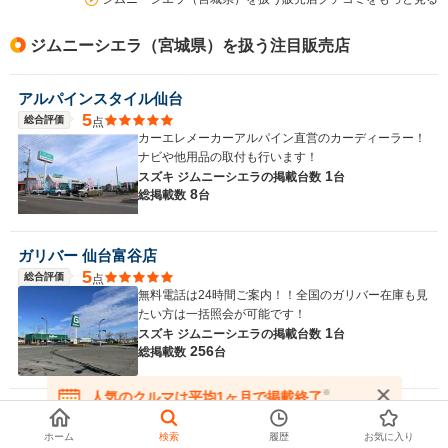
ジムニーシエラ（宮城県）を扱う注目販売店
アルパインスタイル仙台
5
総合評価
点
カーエレメーカーアルパイン直営のカーディーラー！
ナビや他用品の取付も行います！
1
スズキ ジムニーシエラの
掲載台数
台
8
総掲載数
台
ガリバー 仙台富谷店
5
総合評価
点
無料電話は24時間ご案内！！全国のガリバー在庫も見
たい方は一括照会が可能です！
1
スズキ ジムニーシエラの
掲載台数
台
256
総掲載数
台
※
人気のクルマは平均1ヶ月で掲載終了
ＴＡＸ宮城野 アーバン館
在庫が無くなる前にお問い合わせください
5
総合評価
点
ホーム
検索
履歴
お気に入り