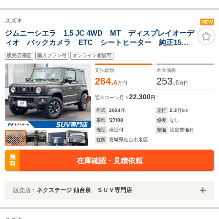
スズキ
NEW
ジムニーシエラ 1.5 JC 4WD MT ディスプレイオーデ
ィオ バックカメラ ETC シートヒーター 純正15イ
ンチアルミ 衝突軽減装置 LEDヘッド クルーズコン
販売店保証
購入プラン付
オンライン相談可
トロール 革巻きステアリング Bluetooth オートエア
コン 禁煙
支払総額
本体価格
264.
253.
6
6
万円
万円
22,300
通常ローン
月々
円
年式
2024
年
走行
2.3
万km
車検
'27/08
修復
なし
保証
保証付
整備
法定整備付
住所
宮城県仙台市泉区
無
在庫確認・見積依頼
料
販売店：
ネクステージ 仙台泉 ＳＵＶ専門店