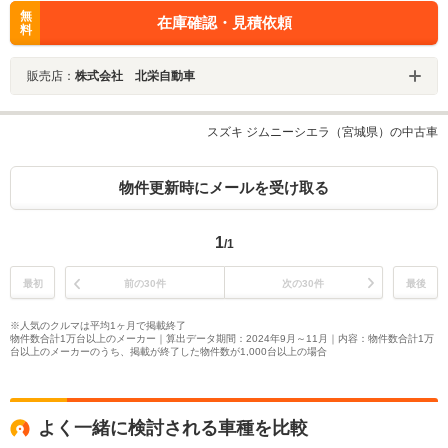
無
在庫確認・見積依頼
料
販売店：
株式会社 北栄自動車
スズキ ジムニーシエラ（宮城県）の中古車
物件更新時にメールを受け取る
1
/1
最初
前の30件
次の30件
最後
※人気のクルマは平均1ヶ月で掲載終了
物件数合計1万台以上のメーカー｜算出データ期間：2024年9月～11月｜内容：物件数合計1万
台以上のメーカーのうち、掲載が終了した物件数が1,000台以上の場合
よく一緒に検討される車種を比較