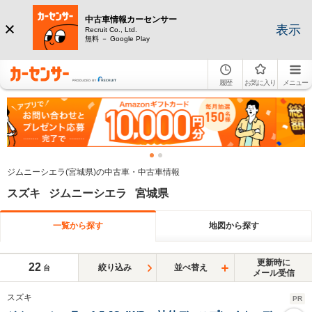
中古車情報カーセンサー
表示
Recruit Co., Ltd.
無料 － Google Play
履歴
お気に入り
メニュー
ジムニーシエラ(宮城県)の中古車・中古車情報
スズキ ジムニーシエラ 宮城県
一覧から探す
地図から探す
更新時に
22
絞り込み
並べ替え
台
メール受信
スズキ
PR