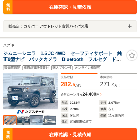
無
在庫確認・見積依頼
料
販売店：
ガリバー アウトレット古川バイパス店
スズキ
ジムニーシエラ 1.5 JC 4WD セーフティサポート 純
正9型ナビ バックカメラ Bluetooth フルセグ ドラ
レコ ETC コーナーセンサー シートヒーター 革巻
販売店保証
車両品質評価書付
購入プラン付
オンライン相談可
ステアリング LEDヘッド クルコン 禁煙車
支払総額
本体価格
282.
271.
8
9
万円
万円
24,400
通常ローン
月々
円
年式
2024
年
走行
2.6
万km
車検
'27/06
修復
なし
保証
保証付
整備
法定整備付
住所
宮城県東松島市
無
在庫確認・見積依頼
料