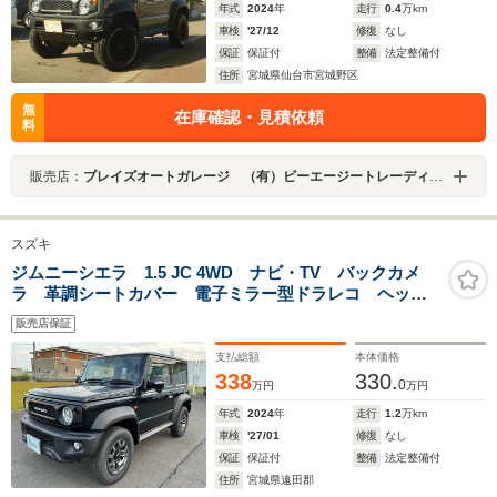
年式
2024
年
走行
0.4
万km
車検
'27/12
修復
なし
保証
保証付
整備
法定整備付
住所
宮城県仙台市宮城野区
無
在庫確認・見積依頼
料
販売店：
ブレイズオートガレージ （有）ビーエージートレーディング
スズキ
ジムニーシエラ 1.5 JC 4WD ナビ・TV バックカメ
ラ 革調シートカバー 電子ミラー型ドラレコ ヘッド
ライトウォッシャー 下廻り防錆加工 ボディーコーテ
販売店保証
ィング済
支払総額
本体価格
338
330.
0
万円
万円
年式
2024
年
走行
1.2
万km
車検
'27/01
修復
なし
保証
保証付
整備
法定整備付
住所
宮城県遠田郡