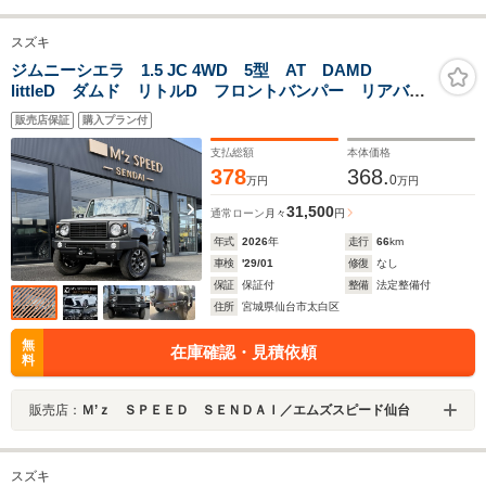
スズキ
ジムニーシエラ 1.5 JC 4WD 5型 AT DAMD
littleD ダムド リトルD フロントバンパー リアバン
パー フロントグリル ナンバープレート移設キット
販売店保証
購入プラン付
オーディオレス アダプティブクルーズコントロール
支払総額
本体価格
378
368.
0
万円
万円
31,500
通常ローン
月々
円
年式
2026
年
走行
66
km
車検
'29/01
修復
なし
保証
保証付
整備
法定整備付
住所
宮城県仙台市太白区
無
在庫確認・見積依頼
料
販売店：
Ｍ’ｚ ＳＰＥＥＤ ＳＥＮＤＡＩ／エムズスピード仙台
スズキ