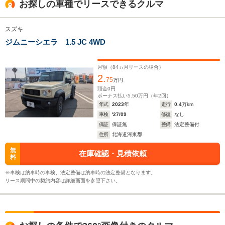
お探しの車種でリースできるクルマ
1.73m
1.73m
1.69m
スズキ
ジムニーシエラ 1.5 JC 4WD
全幅
全幅
全
サイズ
1.65m
1.48m
1.
全長
全長
(全長x全幅x全高)
3.89m
3.4m
3.
月額（
84
ヵ月リースの場合）
2.
75
万円
頭金
0
円
ボーナス払い
5.50
万円（年
2
回）
ホイールベース
ホイールベース
ホイー
年式
2023
年
走行
0.4
万km
-m
-m
車検
'27/09
修復
なし
保証
保証無
整備
法定整備付
13.6～14.9km/L
13.2～16.6km/L
住所
北海道河東郡
└市街地:11.5～
└市街地:11.0～
無
在庫確認・見積依頼
13.5km/L
15.6km/L
料
WLTCモード
└郊外:14.1～
└郊外:13.9～
-
燃費
15.5km/L
17.6km/L
※車検は納車時の車検、法定整備は納車時の法定整備となります。
リース期間中の契約内容は詳細画面を参照下さい。
└高速道路:14.3～
└高速道路:14.2～
15.4km/L
16.7km/L
排気量
1460cc
658cc
1324cc