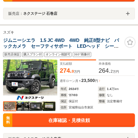
販売店：
ネクステージ 石巻店
スズキ
ジムニーシエラ 1.5 JC 4WD 4WD 純正8型ナビ バ
ックカメラ セーフティサポート LEDヘッド シート
ヒーター フルセグ ETC クルコン スマートキー
販売店保証
購入プラン付
オンライン相談可
360°画像付
オートライト オートエアコン 革巻きハンドル 電動
格納ドアミラー 禁煙車
支払総額
本体価格
274.
264.
9
2
万円
万円
23,500
通常ローン
月々
円
年式
2024
年
走行
1.4
万km
車検
'27/03
修復
なし
保証
保証付
整備
法定整備付
住所
宮城県仙台市泉区
無
在庫確認・見積依頼
料