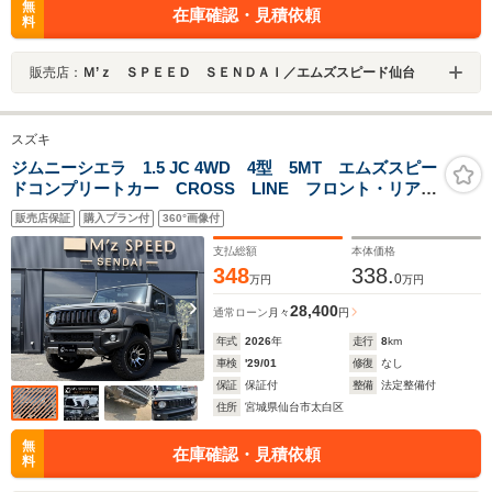
無
在庫確認・見積依頼
料
販売店：
Ｍ’ｚ ＳＰＥＥＤ ＳＥＮＤＡＩ／エムズスピード仙台
スズキ
ジムニーシエラ 1.5 JC 4WD 4型 5MT エムズスピー
ドコンプリートカー CROSS LINE フロント・リアバ
ンパーガード フロントグリル センター2本出しマフラ
販売店保証
購入プラン付
360°画像付
ー 16インチホイール
支払総額
本体価格
348
338.
0
万円
万円
28,400
通常ローン
月々
円
年式
2026
年
走行
8
km
車検
'29/01
修復
なし
保証
保証付
整備
法定整備付
住所
宮城県仙台市太白区
無
在庫確認・見積依頼
料