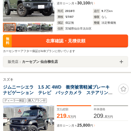
30,100
通常ローン
月々
円
年式
2018
年
走行
9.7
万km
車検
'27/07
修復
なし
保証
保証無
整備
法定整備無
住所
宮城県仙台市太白区
無
在庫確認・見積依頼
料
カーセンサーアフター保証がA/Bプランに付いています
販売店：
カーセブン 仙台柳生店
スズキ
ジムニーシエラ 1.5 JC 4WD 衝突被害軽減ブレーキ
ナビゲーション テレビ バックカメラ ステアリング
リモコンスイッチ クルーズコントロール シートヒー
ディーラー保証
購入プラン付
ター スマートキー プッシュスタート バニティミラ
ー付きサンバイザー
支払総額
本体価格
219.
209.
5
8
万円
万円
25,800
通常ローン
月々
円