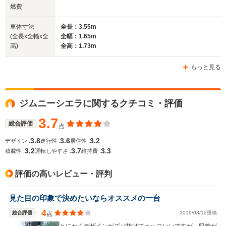
燃費
車体寸法
全長：3.55m
(全長x全幅x全
全幅：1.65m
高)
全高：1.73m
もっと見る
ジムニーシエラに関するクチコミ・評価
3.7
総合評価
点
3.8
3.6
3.2
デザイン :
走行性 :
居住性 :
3.2
3.7
3.3
積載性 :
運転しやすさ :
維持費 :
評価の高いレビュー・評判
見た目の印象で決めたいならオススメの一台
4
総合評価
2019/08/12投稿
点
とにかくデザインがズバ抜けてカッコいいですが、収納が