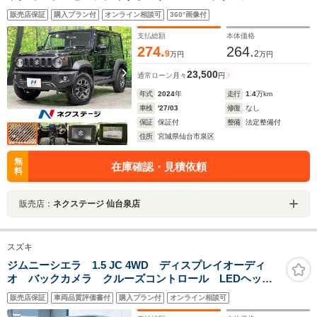
ヒーター フルセグ ETC クルコン スマートキー
販売店保証
購入プラン付
オンライン相談可
360°画像付
オートライト オートエアコン 革巻きハンドル 電動
格納ドアミラー 禁煙車
支払総額
本体価格
274.
264.
9
2
万円
万円
23,500
通常ローン
月々
円
年式
2024
年
走行
1.4
万km
車検
'27/03
修復
なし
保証
保証付
整備
法定整備付
住所
宮城県仙台市泉区
無
在庫確認・見積依頼
料
販売店：
ネクステージ 仙台泉店
スズキ
ジムニーシエラ 1.5 JC 4WD ディスプレイオーディ
オ バックカメラ クルーズコントロール LEDヘッド
ライト 純正15インチアルミホイール セーフティサポ
販売店保証
車両品質評価書付
購入プラン付
オンライン相談可
ート オートエアコン 撥水加工シート 革巻きステア