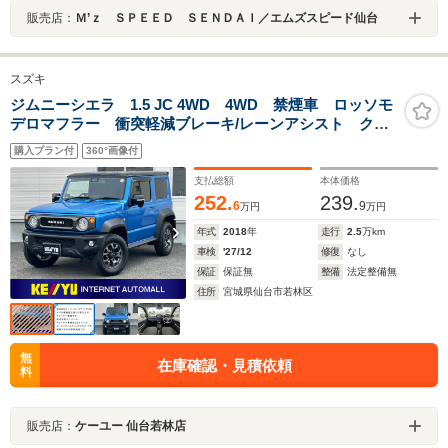
販売店：
Ｍ’ｚ ＳＰＥＥＤ ＳＥＮＤＡＩ／エムズスピード仙台
スズキ
ジムニーシエラ 1.5 JC 4WD 4WD 禁煙車 ロッソモ
デロマフラー 衝突軽減ブレーキ/レーンアシスト クル
ーズコントロール 8インチナビ&フルセグ
購入プラン付
360°画像付
TV&Bluetooth&バックカメラ シートヒーター オート
マチックハイビーム
支払総額
本体価格
252.
239.
6
9
万円
万円
年式
2018
年
走行
2.5
万km
車検
'27/12
修復
なし
保証
保証無
整備
法定整備無
住所
宮城県仙台市若林区
無
在庫確認・見積依頼
料
販売店：
ケーユー 仙台若林店