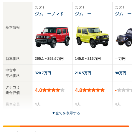
スズキ
スズキ
スズキ
ジムニーノマド
ジムニー
ジムニー1
基本情報
新車価格
265.1～292.6万円
145.8～216万円
‐‐‐万円
中古車
320.7万円
216.5万円
90万円
平均価格
クチコミ
4.0
4.8
-
総合評価
乗車定員
4人
4人
4人
▼
全てを表示する
ドア数
5ドア
3ドア
3ドア
全高
全高
全高