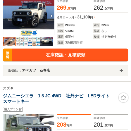
支払総額
本体価格
269.
262.
9
5
万円
万円
31,100
通常ローン
月々
円
年式
2025
年
走行
22
km
車検
'28/03
修復
なし
保証
保証付
整備
法定整備付
住所
宮城県石巻市
無
在庫確認・見積依頼
料
販売店：
アベカツ 石巻店
スズキ
ジムニーシエラ 1.5 JC 4WD 社外ナビ LEDライト
スマートキー
購入プラン付
支払総額
本体価格
208
201.
0
万円
万円