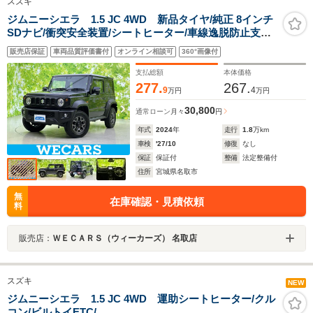
スズキ
ジムニーシエラ 1.5 JC 4WD 新品タイヤ/純正 8インチ
SDナビ/衝突安全装置/シートヒーター/車線逸脱防止支援
システム/ヘッドランプ LED/ETC/EBD付ABS/横滑り防止
販売店保証
車両品質評価書付
オンライン相談可
360°画像付
装置/バックモニター/フルセグTV
支払総額
本体価格
277.
267.
9
4
万円
万円
30,800
通常ローン
月々
円
年式
2024
年
走行
1.8
万km
車検
'27/10
修復
なし
保証
保証付
整備
法定整備付
住所
宮城県名取市
無
在庫確認・見積依頼
料
販売店：
ＷＥＣＡＲＳ（ウィーカーズ） 名取店
スズキ
NEW
ジムニーシエラ 1.5 JC 4WD 運助シートヒーター/クル
コン/ビルトイETC/