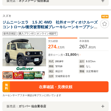
販売店：
ネクステージ 仙台泉店
スズキ
NEW
ジムニーシエラ 1.5 JC 4WD 社外オーディオ/クルーズ
コントロール/衝突被害軽減ブレーキ/レーンキープアシス
ト/シートヒーター/ETC/ヒルディングアシストコントロー
販売店保証
購入プラン付
オンライン相談可
ル/LEDヘッドライト
支払総額
本体価格
274.
267.
1
9
万円
万円
31,800
通常ローン
月々
円
年式
2018
年
走行
3.3
万km
車検
'27/10
修復
なし
保証
保証付
整備
法定整備付
住所
宮城県富谷市
無
在庫確認・見積依頼
料
カーセンサーアフター保証がBプランに付いています
販売店：
ガリバー 仙台富谷店