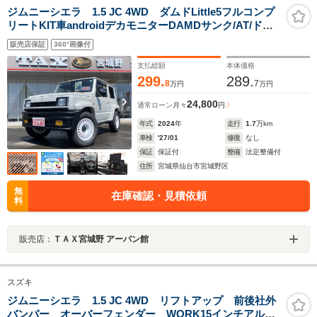
ジムニーシエラ 1.5 JC 4WD ダムドLittle5フルコンプ
リートKIT車androidデカモニターDAMDサンク/AT/ドラ
レコ/1オナ
販売店保証
360°画像付
支払総額
本体価格
299.
289.
8
7
万円
万円
24,800
通常ローン
月々
円
年式
2024
年
走行
1.7
万km
車検
'27/01
修復
なし
保証
保証付
整備
法定整備付
住所
宮城県仙台市宮城野区
無
在庫確認・見積依頼
料
販売店：
ＴＡＸ宮城野 アーバン館
スズキ
ジムニーシエラ 1.5 JC 4WD リフトアップ 前後社外
バンパー オーバーフェンダー WORK15インチアルミ