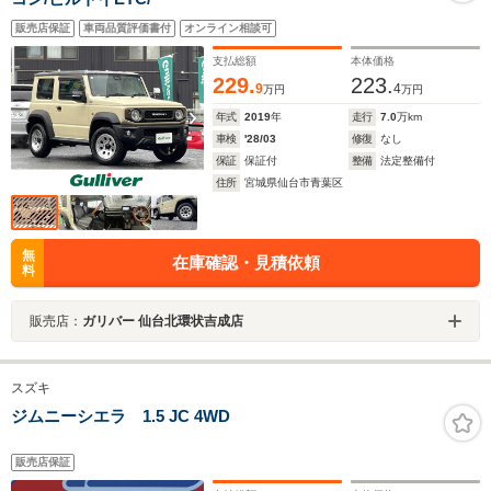
販売店保証
車両品質評価書付
オンライン相談可
支払総額
本体価格
229.
223.
9
4
万円
万円
年式
2019
年
走行
7.0
万km
車検
'28/03
修復
なし
保証
保証付
整備
法定整備付
住所
宮城県仙台市青葉区
無
在庫確認・見積依頼
料
販売店：
ガリバー 仙台北環状吉成店
スズキ
ジムニーシエラ 1.5 JC 4WD
販売店保証