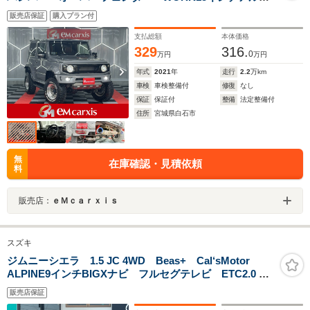
ホイール 社外テール GReddyマフラー 社外グリル
販売店保証
購入プラン付
9型ディスプレイオーディオ Bluetooth デジタルイン
ナーミラー 衝突被害軽減装置
支払総額
本体価格
329
316.
0
万円
万円
年式
2021
年
走行
2.2
万km
車検
車検整備付
修復
なし
保証
保証付
整備
法定整備付
住所
宮城県白石市
無
在庫確認・見積依頼
料
販売店：
ｅＭｃａｒｘｉｓ
スズキ
ジムニーシエラ 1.5 JC 4WD Beas+ Cal‘sMotor
ALPINE9インチBIGXナビ フルセグテレビ ETC2.0
バックカメラ オリジナルカスタマイズカー シーケ
販売店保証
ンシャルウィンカー LEDヘッドライト 衝突軽減