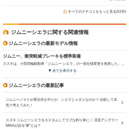
すべてのクチコミをもっと見る(52件)
ジムニーシエラに関する関連情報
ジムニーシエラの最新モデル情報
ジムニー、衝突軽減ブレーキを標準装備
スズキは、小型四輪駆動車「ジムニー シエラ」の一部仕様変更を発表した。新たに衝突被害軽減ブレーキ「デュアルセンサーブレーキサポートII」を採用し、車線逸脱抑制機能を標準装備したことで、より安全な走行を実現した。また、アダプティブクルーズコントロールを全グレードで標準搭載し、4AT車には全車速追従機能と後方誤発進抑制機能も追加されている。さらに、ディスプレイオーディオがスズキコネクトに対応し、快適性と利便性も向上した。（2025.11）
全てを表示する
ジムニーシエラの最新記事
ジムニーノマドが受注停止中だが、シエラじゃダメなのか？ 比較して本
気で考えてみた！
スズキ ジムニーシエラをカスタムしてラブな釣り車に！ 渓流アングラー
MINAが語る“夢”とは？