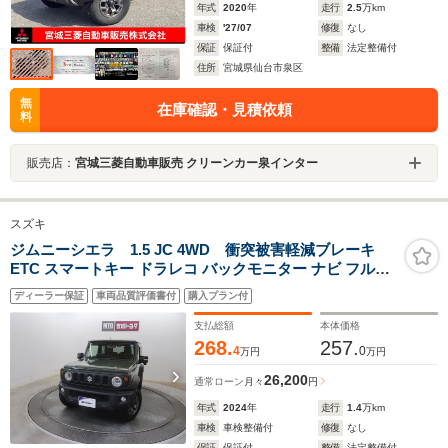
年式
2020
年
走行
2.5
万km
車検
'27/07
修復
なし
保証
保証付
整備
法定整備付
住所
宮城県仙台市泉区
無
在庫確認・見積依頼
料
販売店：
宮城三菱自動車販売 クリーンカー泉インター
スズキ
ジムニーシエラ 1.5 JC 4WD 衝突被害軽減ブレーキ
ETC スマートキー ドラレコ バックモニター ナビ フルセ
グTV ワンオーナー
ディーラー保証
車両品質評価書付
購入プラン付
支払総額
本体価格
268.
257.
4
0
万円
万円
26,200
通常ローン
月々
円
年式
2024
年
走行
1.4
万km
車検
車検整備付
修復
なし
保証
保証付
整備
法定整備付