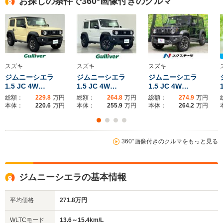
お探しの条件で360°画像付きのクルマ
駆動方式
4WD
4WD
4WD
スズキ
スズキ
スズキ
ジムニーシエラ
ジムニーシエラ
ジムニーシエラ
1.5 JC 4W…
1.5 JC 4W…
1.5 JC 4W…
総額：
229.8
万円
総額：
264.8
万円
総額：
274.9
万円
本体：
220.6
万円
本体：
255.9
万円
本体：
264.2
万円
360°画像付きのクルマをもっと見る
ジムニーシエラの基本情報
平均価格
271.8万円
WLTCモード
13.6～15.4km/L