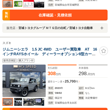
住所
宮城県仙台市宮城野区
無
在庫確認・見積依頼
料
販売店：
宮城トヨタグループ ＭＴＧ日の出町／宮城トヨタ自動車
スズキ
ジムニーシエラ 1.5 JC 4WD ユーザー買取車 AT 16
インチRAYSホイール ディーラーオプション8型カーナ
ビ バックカメラ ETC 社外マフラー シートヒータ
販売店保証
購入プラン付
ー クルーズコントロール プッシュスタート アイド
リングストップ
支払総額
本体価格
308
298.
0
万円
万円
25,700
通常ローン
月々
円
年式
2023
年
走行
3.1
万km
車検
'28/02
修復
なし
保証
保証付
整備
法定整備付
住所
宮城県仙台市太白区