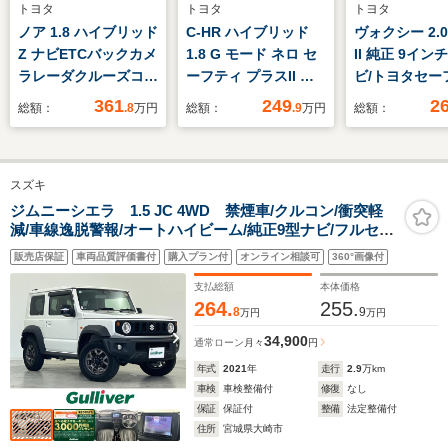
トヨタ
トヨタ
トヨタ
ノア 1.8 ハイブリッド
C-HR ハイブリッド
ヴォクシー 2.0
Z ナビETCバックカメ
1.8 G モード ネロ セ
II 純正 9インチ
ラレーダクルーズコン
ーフティ プラスII 禁
ビ/トヨタセー
トロール両側電動スラ
煙車 全周囲カメラ
センス/両側電
361
249
2
総額：
.8
万円
総額：
.9
万円
総額：
イドドア
レーダークルーズ ハ
イドドア/車線
ーフレザーシート ド
止支援システム
ラレコ コーナーセン
ドランプ LED/
スズキ
サー スマートキー
ャック/Blueto
LEDヘッド
続/ETC/EBD付
ジムニーシエラ 1.5 JC 4WD 禁煙車/クルコン/衝突軽
減/車線逸脱警報/オートハイビーム/純正9型ナビ/フルセグ
ETC2.0 純正18イン
TV/バックカメラ/ETC/ドライブレコーダー/ステアリング
チアルミ オートハイ
販売店保証
車両品質評価書付
購入プラン付
オンライン相談可
360°画像付
ヒーター/ステアスイッチ/革巻きステア/LEDヘッドライ
ビーム 車線逸脱警
ト/LEDフォグ/背面タイヤ
支払総額
本体価格
報 オートライト
264.
255.
8
9
万円
万円
34,900
通常ローン
月々
円
年式
2021
年
走行
2.9
万km
車検
車検整備付
修復
なし
保証
保証付
整備
法定整備付
住所
宮城県大崎市