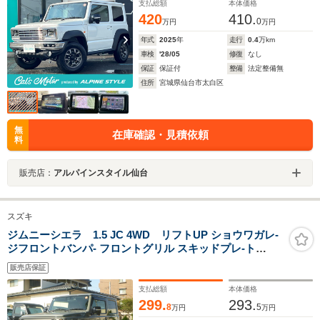
シートヒーター
支払総額
本体価格
420
410.
0
万円
万円
年式
2025
年
走行
0.4
万km
車検
'28/05
修復
なし
保証
保証付
整備
法定整備無
住所
宮城県仙台市太白区
無
在庫確認・見積依頼
料
販売店：
アルパインスタイル仙台
スズキ
ジムニーシエラ 1.5 JC 4WD リフトUP ショウワガレ-
ジフロントバンパ- フロントグリル スキッドプレ-ト
Weds16AW ATタイヤ ガラスリット メモリ-ナビ 外スピ-
販売店保証
カ- フルセグ バックカメラ 前後ドラレコ スマ-トキ-2コ
ETC リアソナ- クルコン
支払総額
本体価格
299.
293.
8
5
万円
万円