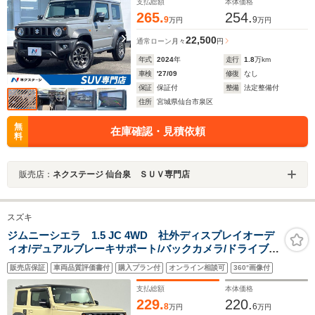
リング/ステアリング
支払総額
本体価格
265.
254.
9
9
万円
万円
22,500
通常ローン
月々
円
年式
2024
年
走行
1.8
万km
車検
'27/09
修復
なし
保証
保証付
整備
法定整備付
住所
宮城県仙台市泉区
無
在庫確認・見積依頼
料
販売店：
ネクステージ 仙台泉 ＳＵＶ専門店
スズキ
ジムニーシエラ 1.5 JC 4WD 社外ディスプレイオーデ
ィオ/デュアルブレーキサポート/バックカメラ/ドライブレ
コーダー/シートヒーター/クルーズコントロール/ステアリ
販売店保証
車両品質評価書付
購入プラン付
オンライン相談可
360°画像付
ングスイッチ/衝突軽減ブレーキ/レーンキープアシススト/
禁煙車
支払総額
本体価格
229.
220.
8
6
万円
万円