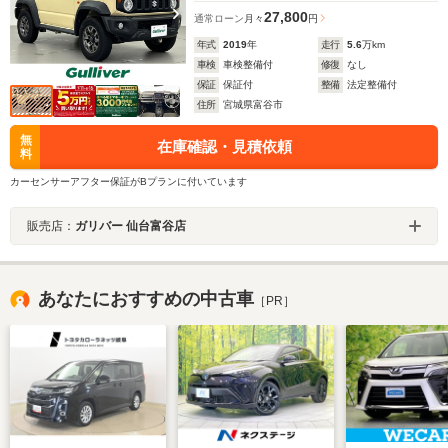
27,800
通常ローン
月々
円
年式
2019
年
走行
5.6
万km
車検
車検整備付
修復
なし
保証
保証付
整備
法定整備付
住所
宮城県富谷市
無
在庫確認・見積依頼
料
カーセンサーアフター保証がBプランに付いています
販売店：
ガリバー 仙台富谷店
あなたにおすすめの中古車
［PR］