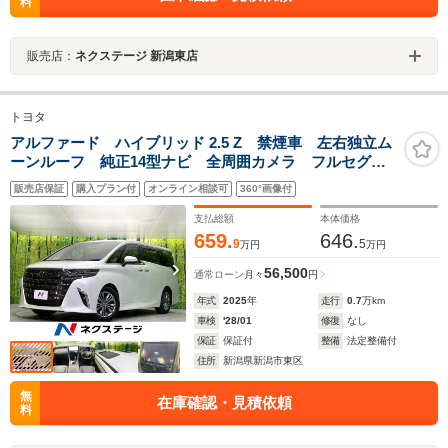
料
販売店：
ネクステージ 新潟東店
トヨタ
アルファード ハイブリッド 2.5 Z 禁煙車 左右独立ム
ーンルーフ 純正14型ナビ 全周囲カメラ フルセグ
Bluetooth 純正13.2型フリップダウンM 衝突軽減装
販売店保証
購入プラン付
オンライン相談可
360°画像付
置 全車速追従クルコン LEDヘッド/フォグ 両側電動
スライドドア
支払総額
本体価格
659.
646.
9
5
万円
万円
56,500
通常ローン
月々
円
年式
2025
年
走行
0.7
万km
車検
'28/01
修復
なし
保証
保証付
整備
法定整備付
住所
新潟県新潟市東区
無
在庫確認・見積依頼
料