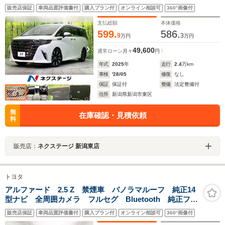
ムーンルーフ シートベンチレーション ステアリング
販売店保証
車両品質評価書付
購入プラン付
オンライン相談可
360°画像付
ヒーター ETC2.0 ドライブレコーダー フルセグ
Bluetooth
支払総額
本体価格
599.
586.
9
3
万円
万円
49,600
通常ローン
月々
円
年式
2025
年
走行
2.4
万km
車検
'28/05
修復
なし
保証
保証付
整備
法定整備付
住所
新潟県新潟市東区
無
在庫確認・見積依頼
料
販売店：
ネクステージ 新潟東店
トヨタ
アルファード 2.5 Z 禁煙車 パノラマルーフ 純正14
型ナビ 全周囲カメラ フルセグ Bluetooth 純正フリ
ップダウンモニター 衝突軽減装置 レーダークルコ
販売店保証
車両品質評価書付
購入プラン付
オンライン相談可
360°画像付
ン LEDヘッド 両側電動スライドドア 電動リアゲー