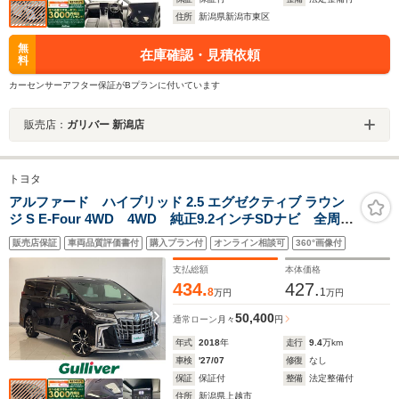
住所
新潟県新潟市東区
無
在庫確認・見積依頼
料
カーセンサーアフター保証がBプランに付いています
販売店：
ガリバー 新潟店
トヨタ
アルファード ハイブリッド 2.5 エグゼクティブ ラウン
ジ S E-Four 4WD 4WD 純正9.2インチSDナビ 全周囲
カメラ ETC2.0 ドライブレコーダー フリップダウン
販売店保証
車両品質評価書付
購入プラン付
オンライン相談可
360°画像付
モニター 衝突被害軽減ブレーキ レーンアシスト ア
ダプティブクルーズコントロール 革シート
支払総額
本体価格
434.
427.
8
1
万円
万円
50,400
通常ローン
月々
円
年式
2018
年
走行
9.4
万km
車検
'27/07
修復
なし
保証
保証付
整備
法定整備付
住所
新潟県上越市