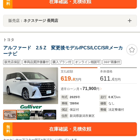
在庫確認・見積依頼
料
販売店：
ネクステージ 長岡店
トヨタ
アルファード 2.5 Z 変更後モデル/PCS/LCC/SRメーカ
ーナビ
販売店保証
車両品質評価書付
購入プラン付
オンライン相談可
360°画像付
支払総額
本体価格
619.
611.
8
6
万円
万円
71,900
通常ローン
月々
円
年式
2025
年
走行
0.8
万km
車検
'28/04
修復
なし
保証
保証付
整備
法定整備付
住所
新潟県新潟市東区
無
在庫確認・見積依頼
料
カーセンサーアフター保証がBプランに付いています