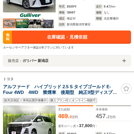
年式
2025
年
走行
0.4
万km
車検
'28/07
修復
なし
保証
保証付
整備
法定整備付
住所
新潟県新潟市東区
無
在庫確認・見積依頼
料
カーセンサーアフター保証がBプランに付いています
販売店：
ガリバー 新潟店
トヨタ
アルファード ハイブリッド 2.5 S タイプゴールド E-
Four 4WD 4WD 禁煙車 後期型 純正9型ディスプレ
イオーディオ バックカメラ フルセグ CD/DVD
販売店保証
車両品質評価書付
購入プラン付
オンライン相談可
Bluetooth 衝突被害軽減装置 レーダークルコン 三眼
LEDヘッド/フォグ コーナーセンサー ETC
支払総額
本体価格
469.
457.
9
2
万円
万円
37,800
通常ローン
月々
円
年式
2020
年
走行
3.3
万km