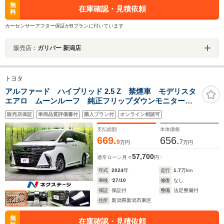
無
在庫確認・見積依頼
料
カーセンサーアフター保証がBプランに付いています
販売店：
ガリバー 新潟店
トヨタ
アルファード ハイブリッド 2.5 Z 禁煙車 モデリスタ
エアロ ムーンルーフ 純正フリップダウンモニター
純正14型ナビ 全周囲カメラ Bluetooth接続 衝突軽減
販売店保証
車両品質評価書付
購入プラン付
オンライン相談可
装置 アダプティブクルコン LEDヘッド/フォグ 両側
電動スライドドア
支払総額
本体価格
669.
656.
9
7
万円
万円
57,700
通常ローン
月々
円
年式
2024
年
走行
1.7
万km
車検
'27/10
修復
なし
保証
保証付
整備
法定整備付
住所
新潟県新潟市東区
無
在庫確認・見積依頼