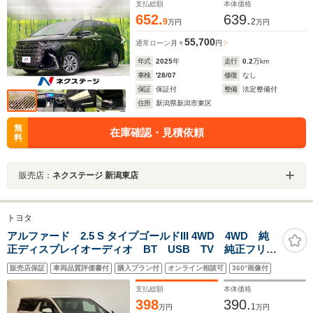
ト
支払総額
本体価格
652.
639.
9
2
万円
万円
55,700
通常ローン
月々
円
年式
2025
年
走行
0.2
万km
車検
'28/07
修復
なし
保証
保証付
整備
法定整備付
住所
新潟県新潟市東区
無
在庫確認・見積依頼
料
販売店：
ネクステージ 新潟東店
トヨタ
アルファード 2.5 S タイプゴールドIII 4WD 4WD 純
正ディスプレイオーディオ BT USB TV 純正フリッ
プダウンモニター 両側パワースライドドア 電動リア
販売店保証
車両品質評価書付
購入プラン付
オンライン相談可
360°画像付
ゲート AC100V電源 リアエアコン
支払総額
本体価格
398
390.
1
万円
万円