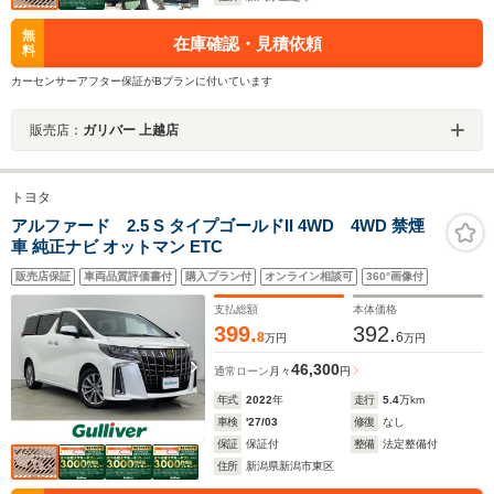
無
在庫確認・見積依頼
料
カーセンサーアフター保証がBプランに付いています
販売店：
ガリバー 上越店
トヨタ
アルファード 2.5 S タイプゴールドII 4WD 4WD 禁煙
車 純正ナビ オットマン ETC
販売店保証
車両品質評価書付
購入プラン付
オンライン相談可
360°画像付
支払総額
本体価格
399.
392.
8
6
万円
万円
46,300
通常ローン
月々
円
年式
2022
年
走行
5.4
万km
車検
'27/03
修復
なし
保証
保証付
整備
法定整備付
住所
新潟県新潟市東区