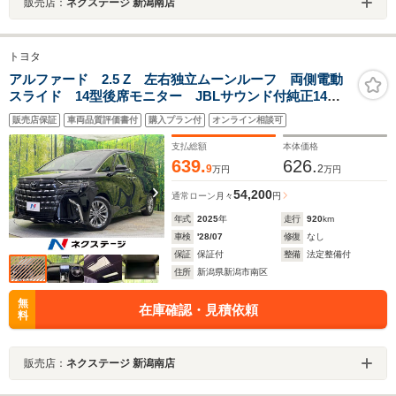
販売店：
ネクステージ 新潟南店
トヨタ
アルファード 2.5 Z 左右独立ムーンルーフ 両側電動
スライド 14型後席モニター JBLサウンド付純正14型
ナビ 全周囲カメラ セーフティセンス 禁煙車 電動
販売店保証
車両品質評価書付
購入プラン付
オンライン相談可
リアゲート シートベンチレーション 三眼LEDヘッ
ド ドラレコ
支払総額
本体価格
639.
626.
9
2
万円
万円
54,200
通常ローン
月々
円
年式
2025
年
走行
920
km
車検
'28/07
修復
なし
保証
保証付
整備
法定整備付
住所
新潟県新潟市南区
無
在庫確認・見積依頼
料
販売店：
ネクステージ 新潟南店