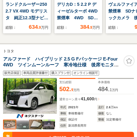
ランドクルーザー250
デリカD：5 2.2 P デ
ヴェルファイア 2
2.7 VX 4WD モデリス
ィーゼルターボ 4WD
禁煙車 SDナ
タ 純正12.3型ナビ
禁煙車 4WD SDナ
ックカメラ 
全周囲カメラ サンル
ビ 全周囲カメラ E-
ター 両側パ
634
384
総額：
.9
万円
総額：
.9
万円
総額：
ーフ セーフティセン
ASSIST 両側電動ス
イド デジタ
ス レーダークルー
ライドドア パワーバ
ーミラー コ
ズ ブラインドスポッ
ックドア ETC シー
ンサー 純正1
トヨタ
トモニター 三眼LED
トヒーター パワーシ
チアルミ ET
ヘッド 純正18イン
ート パドルシフト
ートキー HI
アルファード ハイブリッド 2.5 G Fパッケージ E-Four
4WD ツインムーンルーフ 寒冷地仕様 後席モニタ
チAW デジタルイン
ステアリングヒータ
ド オート
ー 純正10.5型ナビ 全周囲カメラ 両側電動スライド
ナーミラー 黒革シー
ー Bluetooth再生
CD DVD
販売店保証
車両品質評価書付
購入プラン付
オンライン相談可
電動リアゲート シートベンチレーション LEDヘッ
ト
ド メモリ機能付パワーシート ETC2.0 JBL
支払総額
本体価格
502.
484.
9
1
万円
万円
41,600
通常ローン
月々
円
年式
2021
年
走行
2.6
万km
車検
車検整備付
修復
なし
保証
保証付
整備
法定整備付
住所
新潟県長岡市
無