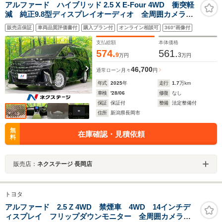
アルファード ハイブリッド 2.5 X E-Four 4WD 衝突軽
減 純正9.8型ディスプレイオーディオ 全周囲カメラ
両側電動スライド 禁煙車 LEDヘッド デジタルイン
販売店保証
車両品質評価書付
購入プラン付
オンライン相談可
360°画像付
ナーミラー ETC2.0 ダブルオートエアコン
Bluetooth接続
支払総額
本体価格
574.
561.
9
3
万円
万円
46,700
通常ローン
月々
円
年式
2025
年
走行
1.7
万km
車検
'28/06
修復
なし
保証
保証付
整備
法定整備付
住所
新潟県長岡市
無
在庫確認・見積依頼
料
販売店：
ネクステージ 長岡店
トヨタ
アルファード 2.5 Z 4WD 禁煙車 4WD 14インチデ
ィスプレイ フリップダウンモニター 全周囲カメラ