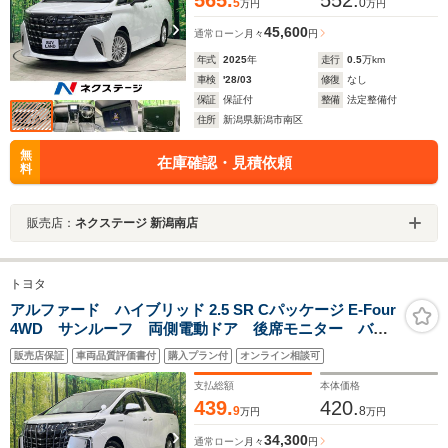
565.
552.
5
0
万円
万円
45,600
通常ローン
月々
円
年式
2025
年
走行
0.5
万km
車検
'28/03
修復
なし
保証
保証付
整備
法定整備付
住所
新潟県新潟市南区
無
在庫確認・見積依頼
料
販売店：
ネクステージ 新潟南店
トヨタ
アルファード ハイブリッド 2.5 SR Cパッケージ E-Four
4WD サンルーフ 両側電動ドア 後席モニター バッ
クカメラ 100V電源 衝突被害軽減システム レーダー
販売店保証
車両品質評価書付
購入プラン付
オンライン相談可
クルーズ 禁煙車 電動リアゲート 前席シートエアコ
ン 前後席パワーシート ドラレコ コーナーセンサー
支払総額
本体価格
439.
420.
9
8
万円
万円
34,300
通常ローン
月々
円