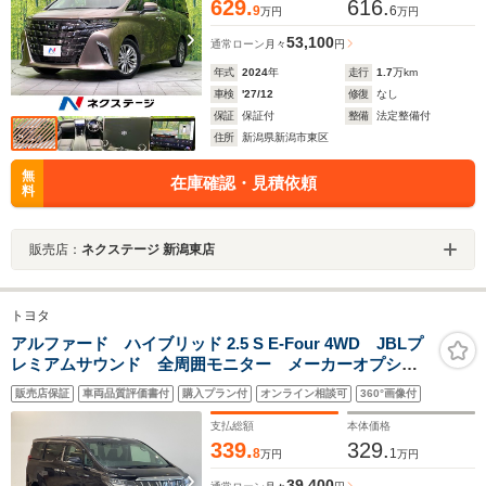
629.
616.
9
6
万円
万円
53,100
通常ローン
月々
円
年式
2024
年
走行
1.7
万km
車検
'27/12
修復
なし
保証
保証付
整備
法定整備付
住所
新潟県新潟市東区
無
在庫確認・見積依頼
料
販売店：
ネクステージ 新潟東店
トヨタ
アルファード ハイブリッド 2.5 S E-Four 4WD JBLプ
レミアムサウンド 全周囲モニター メーカーオプショ
ンナビTV CD DVD BD Bluetooth接続 フルセグ
販売店保証
車両品質評価書付
購入プラン付
オンライン相談可
360°画像付
テレビ SDミュージックサーバー 全方位カメラ
ETC2.0 ドライブレコーダー 衝突被害軽減ブレーキ
支払総額
本体価格
339.
329.
8
1
万円
万円
39,400