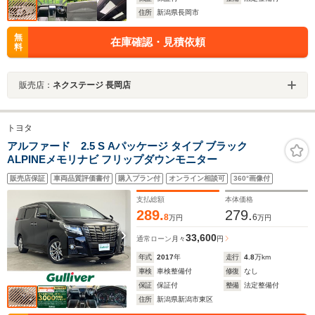
住所
新潟県長岡市
無
在庫確認・見積依頼
料
販売店：
ネクステージ 長岡店
トヨタ
アルファード 2.5 S Aパッケージ タイプ ブラック
ALPINEメモリナビ フリップダウンモニター
販売店保証
車両品質評価書付
購入プラン付
オンライン相談可
360°画像付
支払総額
本体価格
289.
279.
8
6
万円
万円
33,600
通常ローン
月々
円
年式
2017
年
走行
4.8
万km
車検
車検整備付
修復
なし
保証
保証付
整備
法定整備付
住所
新潟県新潟市東区