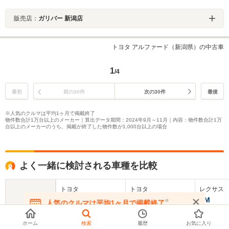
販売店：
ガリバー 新潟店
トヨタ アルファード（新潟県）の中古車
1
/4
最初
前の30件
次の30件
最後
※人気のクルマは平均1ヶ月で掲載終了
物件数合計1万台以上のメーカー｜算出データ期間：2024年9月～11月｜内容：物件数合計1万
台以上のメーカーのうち、掲載が終了した物件数が1,000台以上の場合
よく一緒に検討される車種を比較
トヨタ
トヨタ
レクサス
ヴェルファイア
アルファードハイ
LM
※
人気のクルマは平均1ヶ月で掲載終了
ブリッド
在庫が無くなる前にお問い合わせください
基本情報
ホーム
検索
履歴
お気に入り