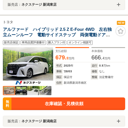
販売店：
ネクステージ 新潟東店
トヨタ
NEW
アルファード ハイブリッド 2.5 Z E-Four 4WD 左右独
立ムーンルーフ 電動サイドステップ 両側電動ドア
14型後席モニター 純正14型ナビ 全周囲カメラ JBL
販売店保証
車両品質評価書付
購入プラン付
オンライン相談可
サウンド カラーヘッドアップディスプレイ デジタル
インナーミラー 禁煙 電動リアゲート
支払総額
本体価格
679.
666.
9
4
万円
万円
年式
2025
年
走行
0.9
万km
車検
'28/03
修復
なし
保証
保証付
整備
法定整備付
住所
新潟県新潟市南区
無
在庫確認・見積依頼
料
販売店：
ネクステージ 新潟南店