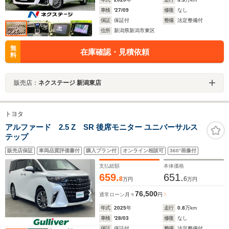
車検
'27/09
修復
なし
保証
保証付
整備
法定整備付
住所
新潟県新潟市東区
無
在庫確認・見積依頼
料
販売店：
ネクステージ 新潟東店
トヨタ
アルファード 2.5 Z SR 後席モニター ユニバーサルス
テップ
販売店保証
車両品質評価書付
購入プラン付
オンライン相談可
360°画像付
支払総額
本体価格
659.
651.
8
6
万円
万円
76,500
通常ローン
月々
円
年式
2025
年
走行
0.8
万km
車検
'28/03
修復
なし
保証
保証付
整備
法定整備付