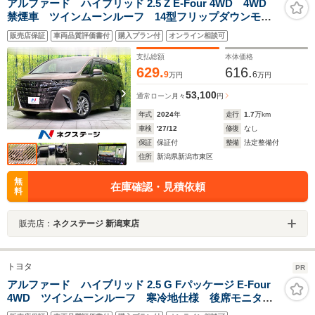
アルファード ハイブリッド 2.5 Z E-Four 4WD 4WD
禁煙車 ツインムーンルーフ 14型フリップダウンモニ
ター 純正14型ナビ Bluetooth再生 全周囲カメラ 両
販売店保証
車両品質評価書付
購入プラン付
オンライン相談可
側電動スライド 電動リアゲート レザーシート 前中
列シートエアコン ETC
支払総額
本体価格
629.
616.
9
6
万円
万円
53,100
通常ローン
月々
円
年式
2024
年
走行
1.7
万km
車検
'27/12
修復
なし
保証
保証付
整備
法定整備付
住所
新潟県新潟市東区
無
在庫確認・見積依頼
料
販売店：
ネクステージ 新潟東店
トヨタ
PR
アルファード ハイブリッド 2.5 G Fパッケージ E-Four
4WD ツインムーンルーフ 寒冷地仕様 後席モニタ
ー 純正10.5型ナビ 全周囲カメラ 両側電動スライド