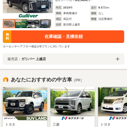
通常ローン
月々
円
年式
2019
年
走行
8.0
万km
車検
車検整備付
修復
なし
保証
保証付
整備
法定整備付
住所
新潟県上越市
無
在庫確認・見積依頼
料
カーセンサーアフター保証がBプランに付いています
販売店：
ガリバー 上越店
あなたにおすすめの中古車
［PR］
トヨタ
三菱
トヨタ