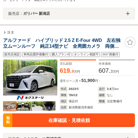
販売店：
ガリバー 新潟店
トヨタ
アルファード ハイブリッド 2.5 Z E-Four 4WD 左右独
立ムーンルーフ 純正14型ナビ 全周囲カメラ 両側電
動スライドドア フリップダウンモニター 衝突軽減装
販売店保証
車両品質評価書付
購入プラン付
オンライン相談可
360°画像付
置 レーダークルーズ 禁煙車 前席中列シートヒータ
ー/エアコン ドラレコ ETC
支払総額
本体価格
619.
607.
9
3
万円
万円
51,900
通常ローン
月々
円
年式
2023
年
走行
3.8
万km
車検
'26/12
修復
なし
保証
保証付
整備
法定整備付
住所
新潟県新潟市南区
無
在庫確認・見積依頼
料