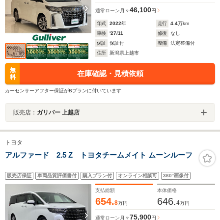
46,100
通常ローン
月々
円
年式
2022
年
走行
4.4
万km
車検
'27/11
修復
なし
保証
保証付
整備
法定整備付
住所
新潟県上越市
無
在庫確認・見積依頼
料
カーセンサーアフター保証がBプランに付いています
販売店：
ガリバー 上越店
トヨタ
アルファード 2.5 Z トヨタチームメイト ムーンルーフ
販売店保証
車両品質評価書付
購入プラン付
オンライン相談可
360°画像付
支払総額
本体価格
654.
646.
8
4
万円
万円
75,900
通常ローン
月々
円