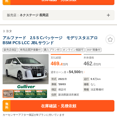
料
販売店：
ネクステージ 長岡店
トヨタ
アルファード 2.5 S Cパッケージ モデリスタエアロ
BSM PCS LCC JBLサウンド
販売店保証
車両品質評価書付
購入プラン付
オンライン相談可
360°画像付
支払総額
本体価格
469.
462.
8
0
万円
万円
54,500
通常ローン
月々
円
年式
2021
年
走行
5.5
万km
車検
'28/03
修復
なし
保証
保証付
整備
法定整備付
住所
新潟県新潟市東区
無
在庫確認・見積依頼
料
カーセンサーアフター保証がBプランに付いています