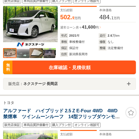
販売店保証
車両品質評価書付
購入プラン付
オンライン相談可
電動リアゲート シートベンチレーション LEDヘッ
ド メモリ機能付パワーシート ETC2.0 JBL
支払総額
本体価格
502.
484.
9
1
万円
万円
41,600
通常ローン
月々
円
年式
2021
年
走行
2.6
万km
車検
車検整備付
修復
なし
保証
保証付
整備
法定整備付
住所
新潟県長岡市
無
在庫確認・見積依頼
料
販売店：
ネクステージ 長岡店
トヨタ
アルファード ハイブリッド 2.5 Z E-Four 4WD 4WD
禁煙車 ツインムーンルーフ 14型フリップダウンモニ
ター 純正14型ナビ Bluetooth再生 全周囲カメラ 両
販売店保証
車両品質評価書付
購入プラン付
オンライン相談可
側電動スライド 電動リアゲート レザーシート 前中
列シートエアコン ETC
支払総額
本体価格