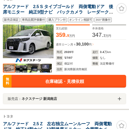
アルファード 2.5 S タイプゴールド 両側電動ドア 後
席モニター 純正9型ナビ バックカメラ レーダークル
ーズ ブラインドスポットモニター デジタルインナー
販売店保証
車両品質評価書付
購入プラン付
オンライン相談可
360°画像付
ミラー 禁煙車 前後ドラレコ ETC2.0 シーケンシャ
ルウィンカー
支払総額
本体価格
359.
347.
9
3
万円
万円
30,100
通常ローン
月々
円
年式
2020
年
走行
3.4
万km
車検
'27/07
修復
なし
保証
保証付
整備
法定整備付
住所
新潟県新潟市南区
無
在庫確認・見積依頼
料
販売店：
ネクステージ 新潟南店
トヨタ
アルファード 2.5 Z 左右独立ムーンルーフ 両側電動