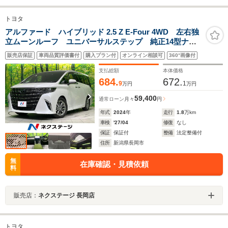
トヨタ
アルファード ハイブリッド 2.5 Z E-Four 4WD 左右独
立ムーンルーフ ユニバーサルステップ 純正14型ナ
ビ 両側電動スライド 後席モニター 全周囲カメラ
販売店保証
車両品質評価書付
購入プラン付
オンライン相談可
360°画像付
電動リアゲート パワーシート 前中列シートベンチレ
ーション デジタルインナーミラー
支払総額
本体価格
684.
672.
9
1
万円
万円
59,400
通常ローン
月々
円
年式
2024
年
走行
1.8
万km
車検
'27/04
修復
なし
保証
保証付
整備
法定整備付
住所
新潟県長岡市
無
在庫確認・見積依頼
料
販売店：
ネクステージ 長岡店
トヨタ