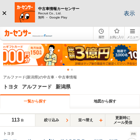
中古車情報カーセンサー
表示
Recruit Co., Ltd.
無料 － Google Play
履歴
お気に入り
メニュー
アルファード(新潟県)の中古車・中古車情報
トヨタ アルファード 新潟県
一覧から探す
地図から探す
更新時に
113
絞り込み
並べ替え
台
メール受信
トヨタ
PR