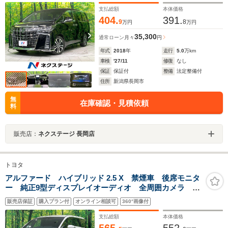
エアコン フルセグ
支払総額
本体価格
404.
391.
9
8
万円
万円
35,300
通常ローン
月々
円
年式
2018
年
走行
5.0
万km
車検
'27/11
修復
なし
保証
保証付
整備
法定整備付
住所
新潟県長岡市
無
在庫確認・見積依頼
料
販売店：
ネクステージ 長岡店
トヨタ
アルファード ハイブリッド 2.5 X 禁煙車 後席モニタ
ー 純正9型ディスプレイオーディオ 全周囲カメラ デ
ジタルインナーミラー ブラインドスポットモニター
販売店保証
購入プラン付
オンライン相談可
360°画像付
両側電動ドア コーナーセンサー スマートキー LED
ヘッド ETC2.0
支払総額
本体価格