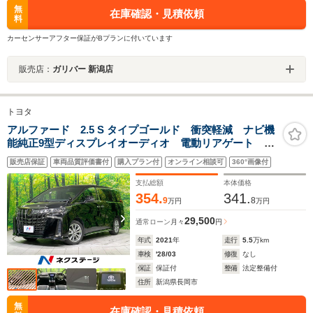
無
在庫確認・見積依頼
料
カーセンサーアフター保証がBプランに付いています
販売店：
ガリバー 新潟店
トヨタ
アルファード 2.5 S タイプゴールド 衝突軽減 ナビ機
能純正9型ディスプレイオーディオ 電動リアゲート 3
眼LEDヘッド レーダークルーズ ドラレコ ETC ダ
販売店保証
車両品質評価書付
購入プラン付
オンライン相談可
360°画像付
ブルオートエアコン バックカメラ オットマン USB
入力端子 スマートキー
支払総額
本体価格
354.
341.
9
8
万円
万円
29,500
通常ローン
月々
円
年式
2021
年
走行
5.5
万km
車検
'28/03
修復
なし
保証
保証付
整備
法定整備付
住所
新潟県長岡市
無
在庫確認・見積依頼