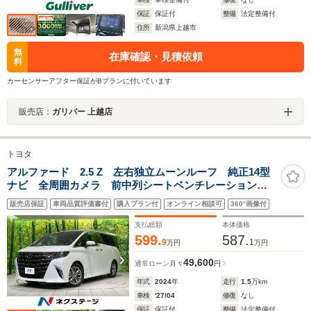
保証
保証付
整備
法定整備付
住所
新潟県上越市
無
在庫確認・見積依頼
料
カーセンサーアフター保証がBプランに付いています
販売店：
ガリバー 上越店
トヨタ
アルファード 2.5 Z 左右独立ムーンルーフ 純正14型
ナビ 全周囲カメラ 前中列シートベンチレーション
後席電動オットマン LEDヘッド Bluetooth
販売店保証
車両品質評価書付
購入プラン付
オンライン相談可
360°画像付
ETC2.0 電動リアゲート 置き型充電 デジタルインナ
ーミラー
支払総額
本体価格
599.
587.
9
1
万円
万円
49,600
通常ローン
月々
円
年式
2024
年
走行
1.5
万km
車検
'27/04
修復
なし
保証
保証付
整備
法定整備付