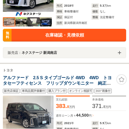
年式
2018
年
走行
5.3
万km
車検
車検整備付
修復
なし
保証
保証付
整備
法定整備付
住所
新潟県新潟市南区
無
在庫確認・見積依頼
料
販売店：
ネクステージ 新潟南店
トヨタ
アルファード 2.5 S タイプゴールド 4WD 4WD トヨ
タセーフティセンス フリップダウンモニター 純正デ
ィスプレイオーディオ Bluetooth フルセグ 両側パワ
販売店保証
車両品質評価書付
購入プラン付
オンライン相談可
360°画像付
ースライドドア パワーバックドア レーダークルーズ
コントロール
支払総額
本体価格
383.
371.
8
8
万円
万円
44,500
通常ローン
月々
円
年式
2021
年
走行
5.9
万km
車検
車検整備付
修復
なし