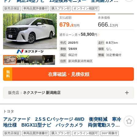
ドア 純正14型ナビ 13型後席モニター 全周囲カメ
ラ 寒冷地仕様 レーダークルーズ ヘッドアップディ
販売店保証
車両品質評価書付
購入プラン付
オンライン相談可
スプレイ 禁煙車 電動リアゲート 前中列シートエア
コン
支払総額
本体価格
679.
666.
9
1
万円
万円
58,900
通常ローン
月々
円
年式
2025
年
走行
0.5
万km
車検
'28/09
修復
なし
保証
保証付
整備
法定整備付
住所
新潟県新潟市南区
無
在庫確認・見積依頼
料
販売店：
ネクステージ 新潟南店
トヨタ
アルファード 2.5 S Cパッケージ 4WD 衝突軽減 寒冷
地仕様 BIGX11型ナビ バックカメラ 両側電動スライ
ド 禁煙車 後席モニター メモリ機能付パワーシー
販売店保証
車両品質評価書付
購入プラン付
オンライン相談可
360°画像付
ト デジタルインナーミラー 電動リアゲート シート