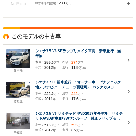
271
中古車平均価格：
万円
このモデルの中古車
シエナ3.5 V6 SEラップリメイク車両 新車並行 当
年物
本体：
259.0
総額：
274
万円
万円
年式：
2012
走行：
11.9
年
万km
静岡県
シエナ2.7 LE新車並行 1オーナー車 パナソニック
地デジナビ(ユーチューブ視聴可) バックカメラ デ
ジタルインナーミラー ETC スタッドレス用ホイー
本体：
228.0
総額：
248
万円
万円
ルあり
年式：
2011
走行：
17.6
年
万km
岐阜県
シエナ3.5 V6 リミテッド 4WD2017年モデル リミテ
ッドAWD新車並行Wサンルーフ 純正フリップモニ
ター電動格納ミラー両側パワースライドドア シート
本体：
578.0
総額：
598
万円
万円
ヒーターベンチレート電動リアゲート JBLアルパ
年式：
2017
走行：
6.9
年
万km
イン9インチTV ナビ ETC
千葉県