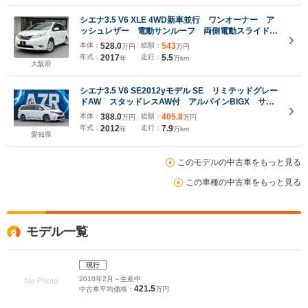
シエナ3.5 V6 XLE 4WD新車並行 ワンオーナー ア
ッシュレザー 電動サンルーフ 両側電動スライドド
ア パワーバックドア アルパイン製(X9Z)フルセグ
本体：
528.0
総額：
543
万円
万円
メモリーナビ サイド&バックカメラ
年式：
2017
走行：
5.5
年
万km
大阪府
シエナ3.5 V6 SE2012yモデル SE リミテッドグレー
ドAW スタッドレスAW付 アルパインBIGX サン
ルーフ 両側パワースライドドア キーレス パワー
本体：
388.0
総額：
405.8
万円
万円
バックドア
年式：
2012
走行：
7.9
年
万km
愛知県
このモデルの中古車をもっと見る
この車種の中古車をもっと見る
モデル一覧
現行
2010年2月～生産中
421.5
中古車平均価格：
万円