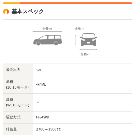
基本スペック
全長-m
全高-m
全幅-m
最高出力
-ps
燃費
-km/L
(10.15モード)
燃費
－
(WLTCモード)
駆動方式
FF/4WD
排気量
2700～3500cc