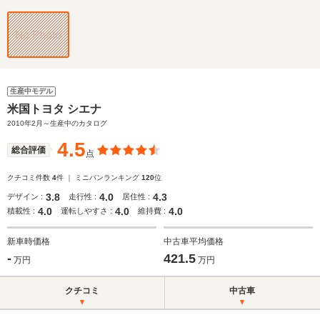
生産中モデル
米国トヨタ シエナ
2010年2月～生産中のカタログ
4.5
総合評価
点
クチコミ件数
4
件 ｜ ミニバンランキング
120
位
3.8
4.0
4.3
デザイン :
走行性 :
居住性 :
4.0
4.0
4.0
積載性 :
運転しやすさ :
維持費 :
新車時価格
中古車平均価格
-
421.5
万円
万円
クチコミ
中古車