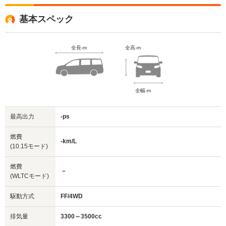
基本スペック
全長-m
全高-m
全幅-m
最高出力
-ps
燃費
-km/L
(10.15モード)
燃費
－
(WLTCモード)
駆動方式
FF/4WD
排気量
3300～3500cc