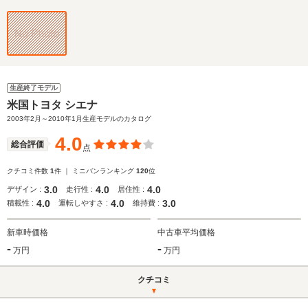
生産終了モデル
米国トヨタ シエナ
2003年2月～2010年1月生産モデルのカタログ
4.0
総合評価
点
クチコミ件数
1
件 ｜ ミニバンランキング
120
位
3.0
4.0
4.0
デザイン :
走行性 :
居住性 :
4.0
4.0
3.0
積載性 :
運転しやすさ :
維持費 :
新車時価格
中古車平均価格
-
-
万円
万円
クチコミ