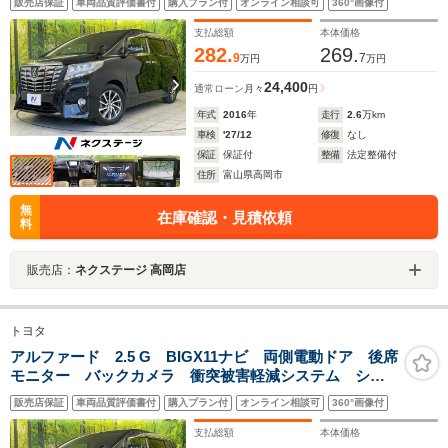
販売店保証
車両品質評価書付
購入プラン付
オンライン相談可
360°画像付
シート パワーシート LEDヘッド ビルトインETC
支払総額
本体価格
282.
269.
9
7
万円
万円
24,400
通常ローン
月々
円
年式
2016
年
走行
2.6
万km
車検
'27/12
修復
なし
保証
保証付
整備
法定整備付
住所
富山県高岡市
無
在庫確認・見積依頼
料
販売店：
ネクステージ 高岡店
トヨタ
アルファード 2.5 G BIGX11ナビ 両側電動ドア 後席
モニター バックカメラ 衝突被害軽減システム シー
トメモリー レーダークルーズ 禁煙車 ハーフレザー
販売店保証
車両品質評価書付
購入プラン付
オンライン相談可
360°画像付
シート パワーシート LEDヘッド ビルトインETC
支払総額
本体価格