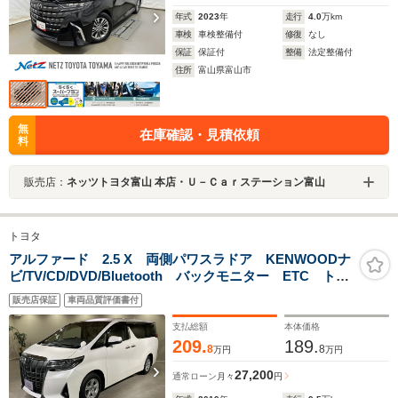
年式
2023
年
走行
4.0
万km
車検
車検整備付
修復
なし
保証
保証付
整備
法定整備付
住所
富山県富山市
無
在庫確認・見積依頼
料
販売店：
ネッツトヨタ富山 本店・Ｕ－Ｃａｒステーション富山
トヨタ
アルファード 2.5 X 両側パワスラドア KENWOODナ
ビ/TV/CD/DVD/Bluetooth バックモニター ETC トヨ
タセーフティセンス プリクラッシュ レーダークルー
販売店保証
車両品質評価書付
ズ レーンアシスト
支払総額
本体価格
209.
189.
8
8
万円
万円
27,200
通常ローン
月々
円