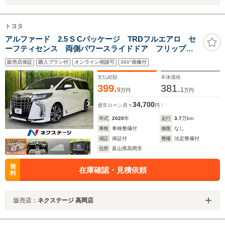
トヨタ
アルファード 2.5 S Cパッケージ TRDフルエアロ セ
ーフティセンス 両側パワースライドドア フリップダ
ウンモニター 純正9インチディスプレイオーディオ エ
販売店保証
購入プラン付
オンライン相談可
360°画像付
グゼクティブシート オットマン Bluteooth ドラレコ
支払総額
本体価格
399.
381.
9
1
万円
万円
34,700
通常ローン
月々
円
年式
2020
年
走行
3.7
万km
車検
車検整備付
修復
なし
保証
保証付
整備
法定整備付
住所
富山県高岡市
無
在庫確認・見積依頼
料
販売店：
ネクステージ 高岡店