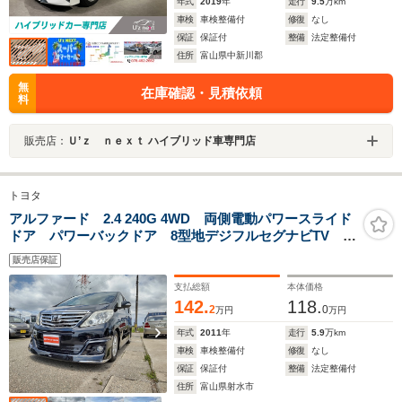
年式
2019
年
走行
9.5
万km
車検
車検整備付
修復
なし
保証
保証付
整備
法定整備付
住所
富山県中新川郡
無
在庫確認・見積依頼
料
販売店：
Ｕ’ｚ ｎｅｘｔ ハイブリッド車専門店
トヨタ
アルファード 2.4 240G 4WD 両側電動パワースライド
ドア パワーバックドア 8型地デジフルセグナビTV パ
ノラミックビューモニター 純正電動9型後席モニター
販売店保証
HIDヘッドランプ クルーズコントロール パワーシー
ト 8人乗り
支払総額
本体価格
142.
118.
2
0
万円
万円
年式
2011
年
走行
5.9
万km
車検
車検整備付
修復
なし
保証
保証付
整備
法定整備付
住所
富山県射水市