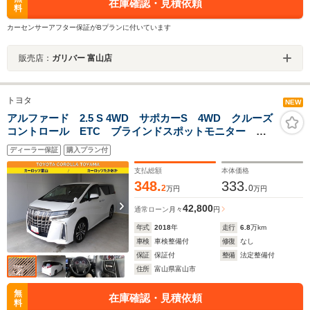
在庫確認・見積依頼
料
カーセンサーアフター保証がBプランに付いています
販売店：
ガリバー 富山店
トヨタ
NEW
アルファード 2.5 S 4WD サポカーS 4WD クルーズ
コントロール ETC ブラインドスポットモニター 両
側電動スライドドア 3列シート 後席モニター リアエ
ディーラー保証
購入プラン付
アコン DVDCD再生 車線逸脱警報 横滑り防止装置
スマートキー
支払総額
本体価格
348.
333.
2
0
万円
万円
42,800
通常ローン
月々
円
年式
2018
年
走行
6.8
万km
車検
車検整備付
修復
なし
保証
保証付
整備
法定整備付
住所
富山県富山市
無
在庫確認・見積依頼
料