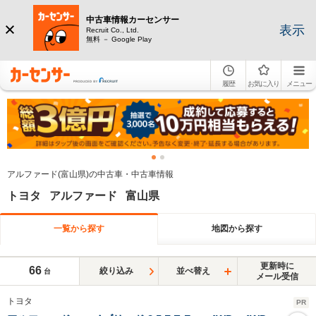
中古車情報カーセンサー
表示
Recruit Co., Ltd.
無料 － Google Play
履歴
お気に入り
メニュー
アルファード(富山県)の中古車・中古車情報
トヨタ アルファード 富山県
一覧から探す
地図から探す
更新時に
66
絞り込み
並べ替え
台
メール受信
トヨタ
PR