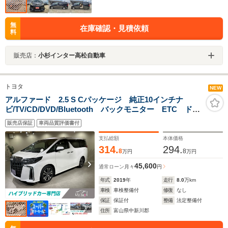
無
在庫確認・見積依頼
料
販売店：
小杉インター高松自動車
トヨタ
NEW
アルファード 2.5 S Cパッケージ 純正10インチナ
ビ/TV/CD/DVD/Bluetooth バックモニター ETC ドラ
レコ シートヒーター&ベンチレーション ステアリング
販売店保証
車両品質評価書付
ヒーター パワーバックドア 3眼LEDシーケンシャルウ
インカー
支払総額
本体価格
314.
294.
8
8
万円
万円
45,600
通常ローン
月々
円
年式
2019
年
走行
8.0
万km
車検
車検整備付
修復
なし
保証
保証付
整備
法定整備付
住所
富山県中新川郡