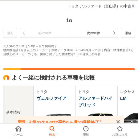
トヨタ アルファード（富山県）の中古車
1
/3
最初
前の30件
次の30件
最後
※人気のクルマは平均1ヶ月で掲載終了
物件数合計1万台以上のメーカー｜算出データ期間：2024年9月～11月｜内容：物件数合計1万
台以上のメーカーのうち、掲載が終了した物件数が1,000台以上の場合
よく一緒に検討される車種を比較
トヨタ
トヨタ
レクサス
ヴェルファイア
アルファードハイ
LM
ブリッド
基本情報
※
人気のクルマは平均1ヶ月で掲載終了
在庫が無くなる前にお問い合わせください
ホーム
検索
履歴
お気に入り