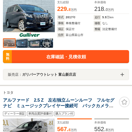
支払総額
本体価格
229.
218.
8
0
万円
万円
年式
2017
年
走行
5.9
万km
車検
車検整備付
修復
なし
保証
保証付
整備
法定整備付
住所
富山県富山市
無
在庫確認・見積依頼
料
販売店：
ガリバーアウトレット 富山新庄店
トヨタ
アルファード 2.5 Z 左右独立ムーンルーフ フルセグ
ナビ ミュージックプレイヤー接続可 バックカメラ
衝突被害軽減システム ETC 両側電動スライド LED
ディーラー保証
車両品質評価書付
購入プラン付
ヘッドランプ 定員7人 ワンオーナー スマートキー
イモビライザー
支払総額
本体価格
567.
552.
6
8
万円
万円