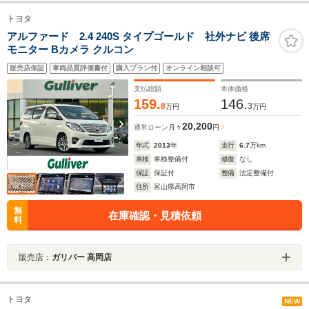
トヨタ
アルファード 2.4 240S タイプゴールド 社外ナビ 後席
モニター Bカメラ クルコン
販売店保証
車両品質評価書付
購入プラン付
オンライン相談可
支払総額
本体価格
159.
146.
8
3
万円
万円
20,200
通常ローン
月々
円
年式
2013
年
走行
6.7
万km
車検
車検整備付
修復
なし
保証
保証付
整備
法定整備付
住所
富山県高岡市
無
在庫確認・見積依頼
料
販売店：
ガリバー 高岡店
トヨタ
NEW