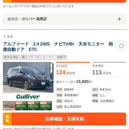
カーセンサーアフター保証がA/Bプランに付いています
販売店：
ガリバー 高岡店
トヨタ
アルファード 2.4 240S ナビTV/Bt 天吊モニター 両
側自動ドア ETC
販売店保証
購入プラン付
オンライン相談可
支払総額
本体価格
124.
113.
8
5
万円
万円
15,800
通常ローン
月々
円
年式
2014
年
走行
6.6
万km
車検
車検整備付
修復
なし
保証
保証付
整備
法定整備付
住所
富山県高岡市
無
在庫確認・見積依頼
料
カーセンサーアフター保証がA/Bプランに付いています