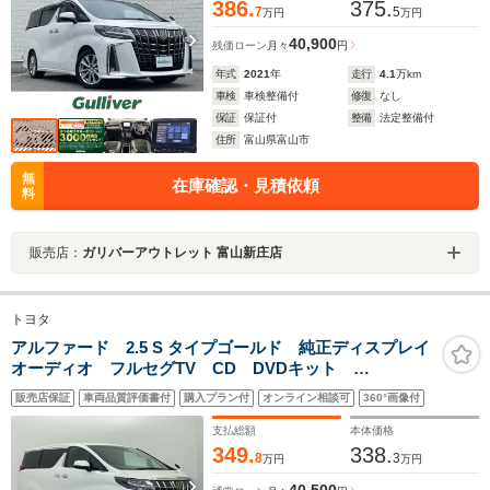
386.
375.
7
5
万円
万円
40,900
残価ローン
月々
円
年式
2021
年
走行
4.1
万km
車検
車検整備付
修復
なし
保証
保証付
整備
法定整備付
住所
富山県富山市
無
在庫確認・見積依頼
料
販売店：
ガリバーアウトレット 富山新庄店
トヨタ
アルファード 2.5 S タイプゴールド 純正ディスプレイ
オーディオ フルセグTV CD DVDキット
Bluetooth バックカメラ レーダークルーズ ETC 両
販売店保証
車両品質評価書付
購入プラン付
オンライン相談可
360°画像付
側パワースライドドア シーケンシャルターンランプ
トヨタセーフティセンス
支払総額
本体価格
349.
338.
8
3
万円
万円
40,500