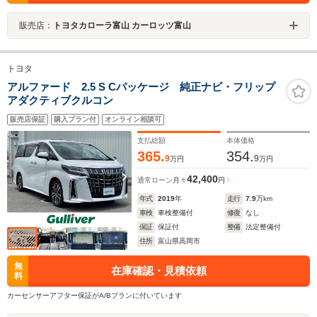
販売店：
トヨタカローラ富山 カーロッツ富山
トヨタ
アルファード 2.5 S Cパッケージ 純正ナビ・フリップ
アダクティブクルコン
販売店保証
購入プラン付
オンライン相談可
支払総額
本体価格
365.
354.
9
9
万円
万円
42,400
通常ローン
月々
円
年式
2019
年
走行
7.9
万km
車検
車検整備付
修復
なし
保証
保証付
整備
法定整備付
住所
富山県高岡市
無
在庫確認・見積依頼
料
カーセンサーアフター保証がA/Bプランに付いています