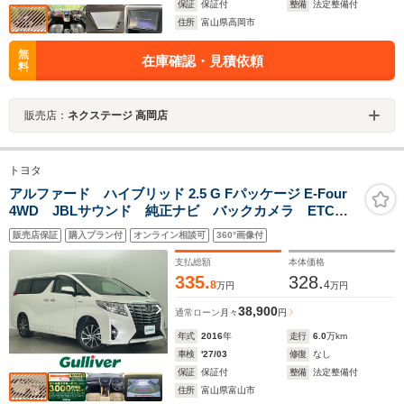
保証
保証付
整備
法定整備付
住所
富山県高岡市
無
在庫確認・見積依頼
料
販売店：
ネクステージ 高岡店
トヨタ
アルファード ハイブリッド 2.5 G Fパッケージ E-Four
4WD JBLサウンド 純正ナビ バックカメラ ETC
両側パワースライドドア パワーバックドア レザーシ
販売店保証
購入プラン付
オンライン相談可
360°画像付
ート パワーシート メモリシート シートヒーター
衝突被害軽減システム レーダークルーズコントロール
支払総額
本体価格
335.
328.
8
4
万円
万円
38,900
通常ローン
月々
円
年式
2016
年
走行
6.0
万km
車検
'27/03
修復
なし
保証
保証付
整備
法定整備付
住所
富山県富山市