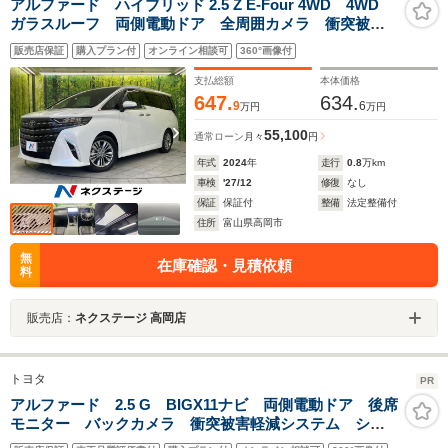
アルファード ハイブリッド 2.5 Z E-Four 4WD 4WD
ガラスルーフ 両側電動ドア 全周囲カメラ 衝突被害
軽減システム レーダークルーズ 禁煙車 電動リアゲ
販売店保証
購入プラン付
オンライン相談可
360°画像付
ート レザーシート 前席シートエアコン リアシート
エアコン 前後席パワーシート
支払総額
本体価格
647.
634.
9
6
万円
万円
55,100
通常ローン
月々
円
年式
2024
年
走行
0.8
万km
車検
'27/12
修復
なし
保証
保証付
整備
法定整備付
住所
富山県高岡市
無
在庫確認・見積依頼
料
販売店：
ネクステージ 高岡店
トヨタ
PR
アルファード 2.5 G BIGX11ナビ 両側電動ドア 後席
モニター バックカメラ 衝突被害軽減システム シー
トメモリー レーダークルーズ 禁煙車 ハーフレザー