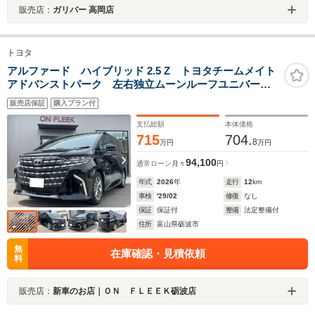
販売店：
ガリバー 高岡店
トヨタ
アルファード ハイブリッド 2.5 Z トヨタチームメイト
アドバンストパーク 左右独立ムーンルーフユニバーサ
ルステップ ヘッドアップディスプレイ 寒冷地仕様
販売店保証
購入プラン付
パノラミックビューモニター アドバンストドライブ
支払総額
本体価格
715
704.
8
万円
万円
94,100
通常ローン
月々
円
年式
2026
年
走行
12
km
車検
'29/02
修復
なし
保証
保証付
整備
法定整備付
住所
富山県砺波市
無
在庫確認・見積依頼
料
販売店：
新車のお店｜ＯＮ ＦＬＥＥＫ砺波店