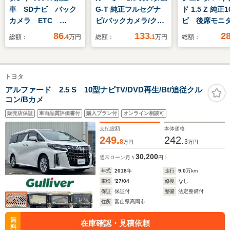
車 SDナビ バック
G-T 純正フルセグナ
ド 1.5 Z 純正
カメラ ETC
ビ/バックカメラ/クル
ビ 後席モニ
Bluetooth再生 電動
ーズコントロー
側電動スライ
86
133
2
総額：
.4
万円
総額：
.1
万円
総額：
スライドドア スマー
ル/ETC/両側電動スラ
インドスポッ
トキー コーナーセン
イドドア/純正アルミ/
ー ETC 
サー スマートアシス
スペアキー/クリアラ
Bluetooth
トヨタ
ト LEDヘッドライ
ンスソナー/ドラレコ
メラ LEDヘ
ト ステアリングスイ
ーダークルー
アルファード 2.5 S 10型ナビTV/DVD再生/Bt/追従クル
コン/Bカメ
ッチ オートエアコン
軽減装置 オ
コン
販売店保証
車両品質評価書付
購入プラン付
オンライン相談可
支払総額
本体価格
249.
242.
8
3
万円
万円
30,200
通常ローン
月々
円
年式
2018
年
走行
9.0
万km
車検
'27/04
修復
なし
保証
保証付
整備
法定整備付
住所
富山県高岡市
無
在庫確認・見積依頼
料