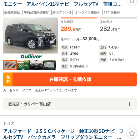
モニター アルパイン11型ナビ フルセグTV 前後コー
ナーセンサー 両側パワースライドドア レーダークル
販売店保証
車両品質評価書付
購入プラン付
オンライン相談可
360°画像付
ーズコントロール プリクラッシュセーフティ レーン
キープ
支払総額
本体価格
289.
282.
8
4
万円
万円
33,600
通常ローン
月々
円
年式
2018
年
走行
7.4
万km
車検
'27/03
修復
なし
保証
保証付
整備
法定整備付
住所
富山県富山市
無
在庫確認・見積依頼
料
カーセンサーアフター保証がBプランに付いています
販売店：
ガリバー 富山店
トヨタ
アルファード 2.5 S Cパッケージ 純正10型SDナビ フ
ルセグTV バックカメラ フリップダウンモニター パ