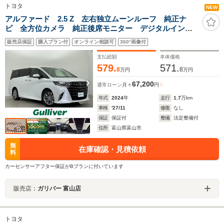
トヨタ
NEW
アルファード 2.5 Z 左右独立ムーンルーフ 純正ナ
ビ 全方位カメラ 純正後席モニター デジタルインナ
ーミラー ETC レザーシート シートヒーター シー
販売店保証
購入プラン付
オンライン相談可
360°画像付
トベンチレーション トヨタセーフティセンス 純正ア
ルミホイール BSM
支払総額
本体価格
579.
571.
8
8
万円
万円
67,200
通常ローン
月々
円
年式
2024
年
走行
1.7
万km
車検
'27/11
修復
なし
保証
保証付
整備
法定整備付
住所
富山県富山市
無
在庫確認・見積依頼
料
カーセンサーアフター保証がBプランに付いています
販売店：
ガリバー 富山店
トヨタ