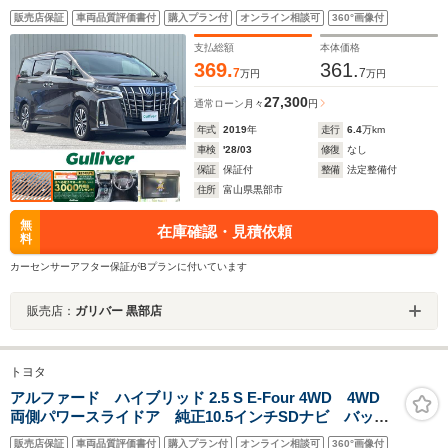
ワーバックドア 両側パワースライドドア ビルトイン
販売店保証
車両品質評価書付
購入プラン付
オンライン相談可
360°画像付
ETC ドライブレコーダー レザーシート 前席シート
ヒーター/エアシート
支払総額
本体価格
369.
361.
7
7
万円
万円
27,300
通常ローン
月々
円
年式
2019
年
走行
6.4
万km
車検
'28/03
修復
なし
保証
保証付
整備
法定整備付
住所
富山県黒部市
無
在庫確認・見積依頼
料
カーセンサーアフター保証がBプランに付いています
販売店：
ガリバー 黒部店
トヨタ
アルファード ハイブリッド 2.5 S E-Four 4WD 4WD
両側パワースライドア 純正10.5インチSDナビ バック
カメラ セーフティセンス レーダークルーズ 禁煙
販売店保証
車両品質評価書付
購入プラン付
オンライン相談可
360°画像付