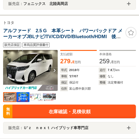
販売店：
フェニックス 北陸高岡店
トヨタ
アルファード 2.5 G 本革シート パワーバックドア メ
ーカーオプJBLナビ/TV/CD/DVD/Bluetooth/HDMI 後席
モニター パノラミックモニター シートヒーター&ベン
販売店保証
車両品質評価書付
チレーション ETC ドラレコ
支払総額
本体価格
279.
259.
8
8
万円
万円
年式
2018
年
走行
7.8
万km
車検
'27/07
修復
なし
保証
保証付
整備
法定整備付
住所
富山県中新川郡
無
在庫確認・見積依頼
料
販売店：
Ｕ’ｚ ｎｅｘｔ ハイブリッド車専門店