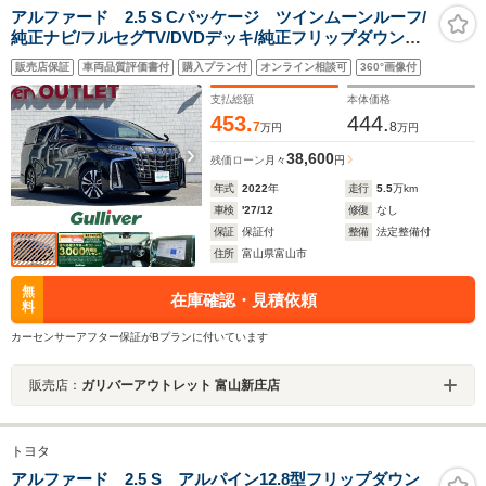
アルファード 2.5 S Cパッケージ ツインムーンルーフ/
純正ナビ/フルセグTV/DVDデッキ/純正フリップダウンモ
ニター/ETC/黒革シート/快適温熱シート/レーダークルー
販売店保証
車両品質評価書付
購入プラン付
オンライン相談可
360°画像付
ズコントロール/GPSレーダー/パワーバックドア/前後ド
ラレコ
支払総額
本体価格
453.
444.
7
8
万円
万円
38,600
残価ローン
月々
円
年式
2022
年
走行
5.5
万km
車検
'27/12
修復
なし
保証
保証付
整備
法定整備付
住所
富山県富山市
無
在庫確認・見積依頼
料
カーセンサーアフター保証がBプランに付いています
販売店：
ガリバーアウトレット 富山新庄店
トヨタ
アルファード 2.5 S アルパイン12.8型フリップダウン