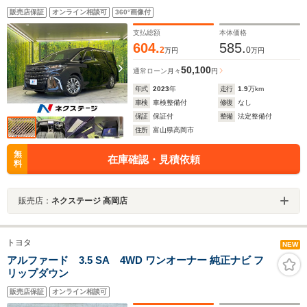
14インチディスプレイオーディオ デジタルインナーミ
販売店保証
オンライン相談可
360°画像付
ラー パノラミックビューモニター セーフティセンス
支払総額
本体価格
604.
585.
2
0
万円
万円
50,100
通常ローン
月々
円
年式
2023
年
走行
1.9
万km
車検
車検整備付
修復
なし
保証
保証付
整備
法定整備付
住所
富山県高岡市
無
在庫確認・見積依頼
料
販売店：
ネクステージ 高岡店
トヨタ
NEW
アルファード 3.5 SA 4WD ワンオーナー 純正ナビ フ
リップダウン
販売店保証
オンライン相談可