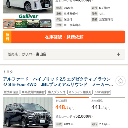
通常ローン
月々
円
年式
2020
年
走行
5.2
万km
車検
車検整備付
修復
なし
保証
保証付
整備
法定整備付
住所
富山県富山市
無
在庫確認・見積依頼
料
販売店：
ガリバー 富山店
トヨタ
アルファード ハイブリッド 2.5 エグゼクティブ ラウン
ジ S E-Four 4WD JBLプレミアムサウンド メーカー
10.5型ナビ 純正12.1型後席モニター パノラミックビュ
販売店保証
車両品質評価書付
購入プラン付
オンライン相談可
360°画像付
ーモニター ドライブレコーダー前後 デジタルインナ
ーミラー シートヒーター ベンチレーション 三眼
支払総額
本体価格
LEDヘッドライト
448.
441.
7
8
万円
万円
52,000
通常ローン
月々
円
年式
2021
年
走行
7.4
万km