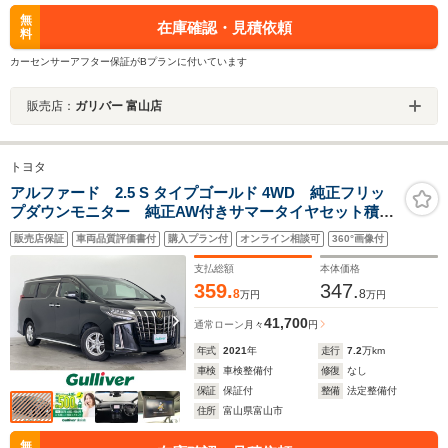
無
在庫確認・見積依頼
料
カーセンサーアフター保証がBプランに付いています
販売店：
ガリバー 富山店
トヨタ
アルファード 2.5 S タイプゴールド 4WD 純正フリッ
プダウンモニター 純正AW付きサマータイヤセット積込
み 前後ドラレコ パワーバックドア 両側パワースラ
販売店保証
車両品質評価書付
購入プラン付
オンライン相談可
360°画像付
イドドア 純正ナビ フルセグTV BT 前後コーナーセ
ンサー レーダークルーズ 衝突軽減
支払総額
本体価格
359.
347.
8
8
万円
万円
41,700
通常ローン
月々
円
年式
2021
年
走行
7.2
万km
車検
車検整備付
修復
なし
保証
保証付
整備
法定整備付
住所
富山県富山市
無