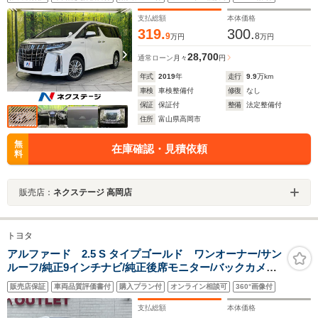
車 ドラレコ コーナーセンサー スマートキー LED
ヘッド ETC 純正17インチアルミ
支払総額
本体価格
319.
300.
9
8
万円
万円
28,700
通常ローン
月々
円
年式
2019
年
走行
9.9
万km
車検
車検整備付
修復
なし
保証
保証付
整備
法定整備付
住所
富山県高岡市
無
在庫確認・見積依頼
料
販売店：
ネクステージ 高岡店
トヨタ
アルファード 2.5 S タイプゴールド ワンオーナー/サン
ルーフ/純正9インチナビ/純正後席モニター/バックカメラ/
両側パワスラ/ETC/パワーバックドア/レーダークルー
販売店保証
車両品質評価書付
購入プラン付
オンライン相談可
360°画像付
ズ /レーンキープ/オットマン/18インチ純正AW/純正フロ
アマット
支払総額
本体価格