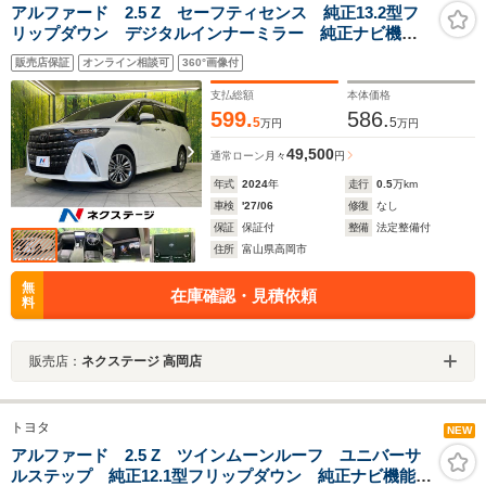
アルファード 2.5 Z セーフティセンス 純正13.2型フ
リップダウン デジタルインナーミラー 純正ナビ機能
付き14インチディスプレイオーディオ 両側パワースラ
販売店保証
オンライン相談可
360°画像付
イドドア パノラミックビュー Bluetooth
支払総額
本体価格
599.
586.
5
5
万円
万円
49,500
通常ローン
月々
円
年式
2024
年
走行
0.5
万km
車検
'27/06
修復
なし
保証
保証付
整備
法定整備付
住所
富山県高岡市
無
在庫確認・見積依頼
料
販売店：
ネクステージ 高岡店
トヨタ
NEW
アルファード 2.5 Z ツインムーンルーフ ユニバーサ
ルステップ 純正12.1型フリップダウン 純正ナビ機能付