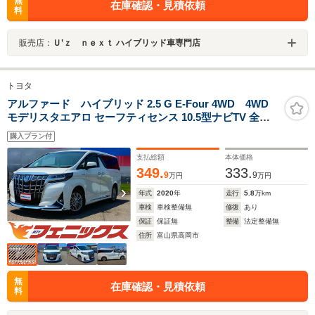
無
在庫確認・見積依頼
料
販売店：
Ｕ’ｚ ｎｅｘｔ ハイブリッド車専門店
トヨタ
アルファード ハイブリッド 2.5 G E-Four 4WD 4WD
モデリスタエアロ セーフティセンス 10.5型ナビTV 全方
位カメラ 後席フリップダウン 革シート ベンチレーション
購入プラン付
BSM RCTA 両側電動ドア パワーバックドア 禁煙車 ETC
試乗OK
支払総額
本体価格
349.
333.
9
9
万円
万円
年式
2020
年
走行
5.8
万km
車検
車検整備無
修復
あり
保証
保証無
整備
法定整備無
住所
富山県高岡市
無
在庫確認・見積依頼
料