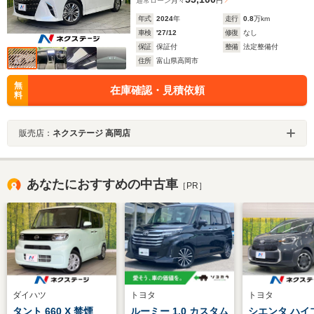
通常ローン
月々
円
年式
2024
年
走行
0.8
万km
車検
'27/12
修復
なし
保証
保証付
整備
法定整備付
住所
富山県高岡市
無
在庫確認・見積依頼
料
販売店：
ネクステージ 高岡店
あなたにおすすめの中古車
［PR］
ダイハツ
トヨタ
トヨタ
タント 660 X 禁煙
ルーミー 1.0 カスタム
シエンタ ハイ