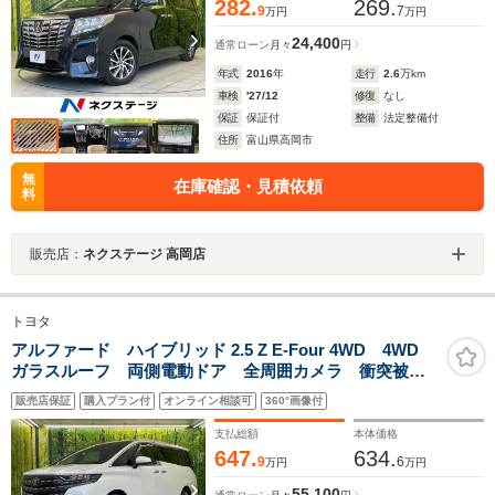
282.
269.
9
7
万円
万円
24,400
通常ローン
月々
円
年式
2016
年
走行
2.6
万km
車検
'27/12
修復
なし
保証
保証付
整備
法定整備付
住所
富山県高岡市
無
在庫確認・見積依頼
料
販売店：
ネクステージ 高岡店
トヨタ
アルファード ハイブリッド 2.5 Z E-Four 4WD 4WD
ガラスルーフ 両側電動ドア 全周囲カメラ 衝突被害
軽減システム レーダークルーズ 禁煙車 電動リアゲ
販売店保証
購入プラン付
オンライン相談可
360°画像付
ート レザーシート 前席シートエアコン リアシート
エアコン 前後席パワーシート
支払総額
本体価格
647.
634.
9
6
万円
万円
55,100