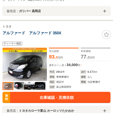
販売店：
ガリバー 高岡店
トヨタ
アルファード アルファード 350X
ディーラー保証
支払総額
本体価格
93.
77.
9
0
万円
万円
34,000
通常ローン
月々
円
年式
2011
年
走行
6.2
万km
車検
車検整備付
修復
なし
保証
保証付
整備
法定整備付
住所
富山県高岡市
無
在庫確認・見積依頼
料
販売店：
トヨタカローラ富山 カーロッツたかおか