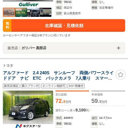
車検
'26/11
修復
なし
保証
保証付
整備
法定整備付
住所
富山県黒部市
無
在庫確認・見積依頼
料
カーセンサーアフター保証がBプランに付いています
販売店：
ガリバー 黒部店
トヨタ
アルファード 2.4 240S サンルーフ 両側パワースライ
ドドア ナビ ETC バックカメラ 7人乗り スマート
キー HIDヘッドライト フロントフォグ 純正18インチ
販売店保証
購入プラン付
オンライン相談可
360°画像付
アルミホイール ドアバイザー プライバシーガラス
盗難防止装置
支払総額
本体価格
72.
59.
9
9
万円
万円
9,100
通常ローン
月々
円
年式
2009
年
走行
12.7
万km
車検
'26/11
修復
なし