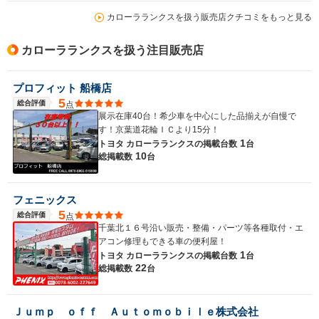
カローラランクスを扱う販売店クチコミをもっと見る
カローラランクスを扱う注目販売店
プロフィット 船橋店
5
総合評価
点
展示在庫40台！希少車を中心にした品揃えが自慢で
す！京葉道花輪ＩＣより15分！
1
トヨタ カローラランクスの
掲載台数
台
10
総掲載数
台
フェニックス
5
総合評価
点
千葉北１６号沿い販売・整備・パーツ等各種取付・エ
アコン修理もできる車の便利屋！
1
トヨタ カローラランクスの
掲載台数
台
22
総掲載数
台
Ｊｕｍｐ ｏｆｆ Ａｕｔｏｍｏｂｉｌｅ株式会社