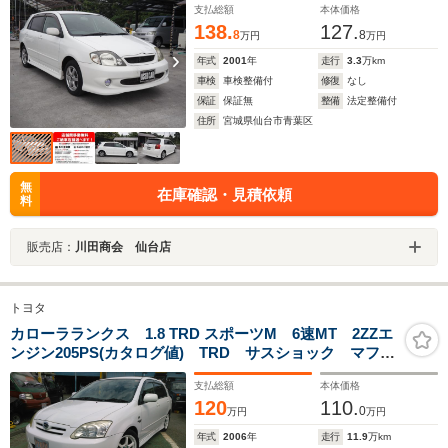
支払総額
本体価格
138.
127.
8
8
万円
万円
年式
2001
年
走行
3.3
万km
車検
車検整備付
修復
なし
保証
保証無
整備
法定整備付
住所
宮城県仙台市青葉区
無
在庫確認・見積依頼
料
販売店：
川田商会 仙台店
トヨタ
カローラランクス 1.8 TRD スポーツM 6速MT 2ZZエ
ンジン205PS(カタログ値) TRD サスショック マフラ
ー 前後タワーバー ワンオーナー ディーラー整備記
支払総額
本体価格
録簿付き 16インチRAYSグラムライツ トヨタメモリー
120
110.
ナビ フルセグ BT ETC
0
万円
万円
年式
2006
年
走行
11.9
万km