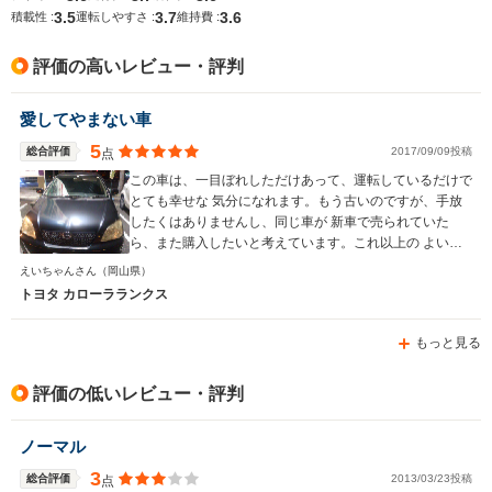
3.5
3.7
3.6
排気量
1496～1795cc
1794～1998cc
1496～17
積載性 :
運転しやすさ :
維持費 :
駆動方式
FF、4WD
4WD、FF
FF、4WD
評価の高いレビュー・評判
愛してやまない車
5
総合評価
2017/09/09投稿
点
この車は、一目ぼれしただけあって、運転しているだけで
とても幸せな 気分になれます。もう古いのですが、手放
したくはありませんし、同じ車が 新車で売られていた
ら、また購入したいと考えています。これ以上の よい車
と巡り合えるかどうか、と考えると、とても不安になるく
えいちゃんさん
（岡山県）
らい、 今の車は大好きです。
トヨタ カローラランクス
もっと見る
評価の低いレビュー・評判
ノーマル
3
総合評価
2013/03/23投稿
点