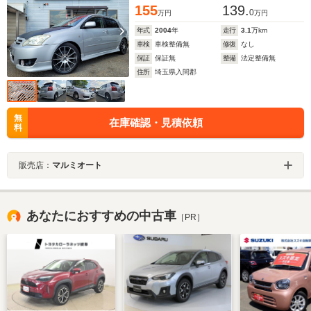
155
139.
0
万円
万円
年式
2004
年
走行
3.1
万km
車検
車検整備無
修復
なし
保証
保証無
整備
法定整備無
住所
埼玉県入間郡
無
在庫確認・見積依頼
料
販売店：
マルミオート
あなたにおすすめの中古車
［PR］