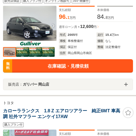
販売店保証
購入プラン付
オンライン相談可
360°画像付
ラー
支払総額
本体価格
96.
84.
1
8
万円
万円
12,600
通常ローン
月々
円
年式
2005
年
走行
15.4
万km
車検
車検整備付
修復
なし
保証
保証付
整備
法定整備付
住所
岡山県岡山市南区
無
在庫確認・見積依頼
料
販売店：
ガリバー 岡山店
トヨタ
カローラランクス 1.8 Z エアロツアラー 純正6MT 車高
調 社外マフラー エンケイ17AW
購入プラン付
支払総額
本体価格