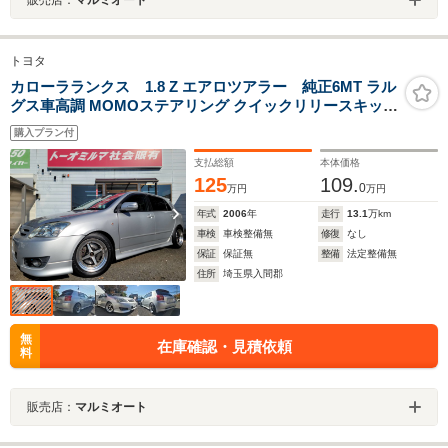
トヨタ
カローラランクス 1.8 Z エアロツアラー 純正6MT ラル
グス車高調 MOMOステアリング クイックリリースキット
柿本マフラー WORK15インチアルミ
購入プラン付
支払総額
本体価格
125
109.
0
万円
万円
年式
2006
年
走行
13.1
万km
車検
車検整備無
修復
なし
保証
保証無
整備
法定整備無
住所
埼玉県入間郡
無
在庫確認・見積依頼
料
販売店：
マルミオート