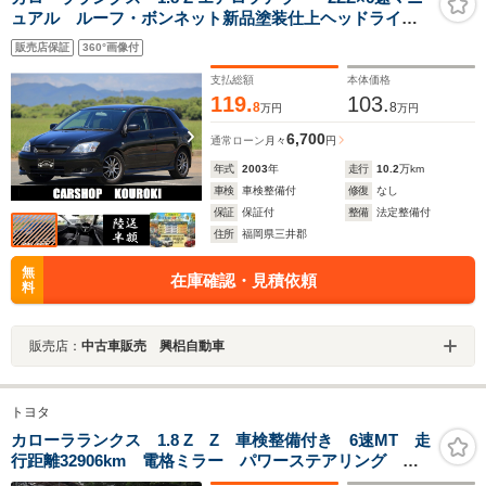
ュアル ルーフ・ボンネット新品塗装仕上ヘッドライト
ハードコート再塗装済み シエクルミニコン クスコタ
販売店保証
360°画像付
ワーバー カロッツェリアオーディオ オートエアコン
支払総額
本体価格
119.
103.
8
8
万円
万円
6,700
通常ローン
月々
円
年式
2003
年
走行
10.2
万km
車検
車検整備付
修復
なし
保証
保証付
整備
法定整備付
住所
福岡県三井郡
無
在庫確認・見積依頼
料
販売店：
中古車販売 興梠自動車
トヨタ
カローラランクス 1.8 Z Z 車検整備付き 6速MT 走
行距離32906km 電格ミラー パワーステアリング パ
ワーウィンドウ CD ドアバイザー