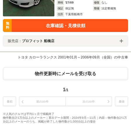
車検
'27/09
修復
なし
保証
保証無
整備
法定整備無
住所
千葉県船橋市
無
在庫確認・見積依頼
料
販売店：
プロフィット 船橋店
トヨタ カローラランクス 2001年01月～2006年09月（全国）の中古車
物件更新時にメールを受け取る
1
/1
最初
前の30件
次の30件
最後
※人気のクルマは平均1ヶ月で掲載終了
物件数合計1万台以上のメーカー｜算出データ期間：2024年9月～11月｜内容：物件数合計1万
台以上のメーカーのうち、掲載が終了した物件数が1,000台以上の場合