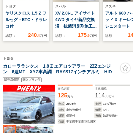
トヨタ
スバル
スズキ
ヤリスクロス 1.5 Z フ
XV 2.0i-L アイサイト
アルト 660 
ルセグ・ETC・ドラレ
4WD タイヤ新品交換
ッド X キーレ
コ付
済 抗菌消臭剤施工
シュスタート
済 ダイヤトーンビル
ライト プッ
240
175
1
総額：
.4
万円
総額：
.9
万円
総額：
トインナビ
ート シート
ー スズキセ
ーサポート 
トヨタ
ングストップ
止システム
カローラランクス 1.8 Z エアロツアラー 2ZZエンジ
ン 6速MT XYZ車高調 RAYS17インチアルミ HIDヘ
ッドライト
販売店保証
購入プラン付
支払総額
本体価格
125
114.
0
万円
万円
年式
2005
年
走行
19.6
万km
車検
車検整備付
修復
なし
保証
保証付
整備
法定整備付
住所
千葉県千葉市花見川区