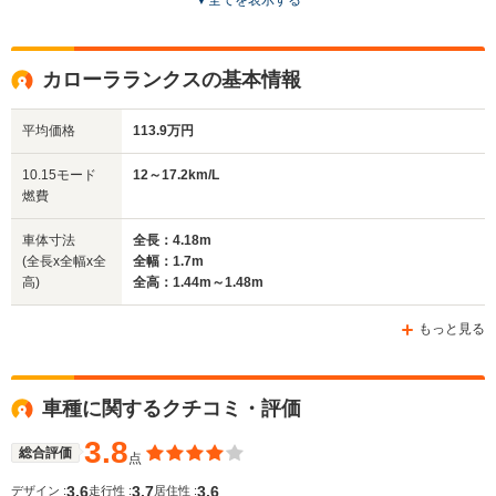
▼
全てを表示する
全高
全高
全高
1.46m～1.48m
1.45m
1.43m
カローラランクスの基本情報
平均価格
113.9万円
全幅
全幅
全
サイズ
1.7m
1.74m
1.
全長
全長
10.15モード
12～17.2km/L
(全長x全幅x全高)
4.18m
4.51m
4.
燃費
車体寸法
全長：4.18m
(全長x全幅x全
全幅：1.7m
ホイールベース
ホイールベース
ホイー
高)
全高：1.44m～1.48m
-m
-m
もっと見る
WLTCモード
車種に関するクチコミ・評価
-
-
-
燃費
3.8
総合評価
点
3.6
3.7
3.6
デザイン :
走行性 :
居住性 :