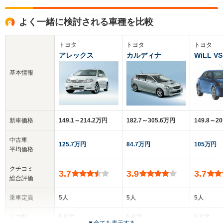
よく一緒に検討される車種を比較
トヨタ
トヨタ
トヨタ
アレックス
カルディナ
WiLL VS
基本情報
新車価格
149.1～214.2万円
182.7～305.6万円
149.8～2
中古車
125.7万円
84.7万円
105万円
平均価格
クチコミ
3.7
3.9
3.7
総合評価
乗車定員
5人
5人
5人
ドア数
5ドア
5ドア
5ドア