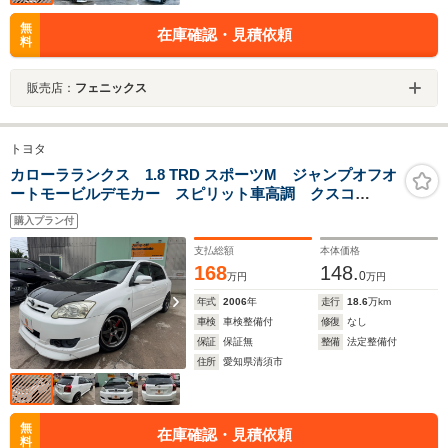
無
在庫確認・見積依頼
料
販売店：
フェニックス
トヨタ
カローラランクス 1.8 TRD スポーツM ジャンプオフオ
ートモービルデモカー スピリット車高調 クスコ
LSD TE37 16インチAW カーボンボンネット 柿本
購入プラン付
マフラー グループMカーボンエアクリーナー ORCク
ラッチ 6速マニュアル Defi追加メータ
支払総額
本体価格
168
148.
0
万円
万円
年式
2006
年
走行
18.6
万km
車検
車検整備付
修復
なし
保証
保証無
整備
法定整備付
住所
愛知県清須市
無
在庫確認・見積依頼
料