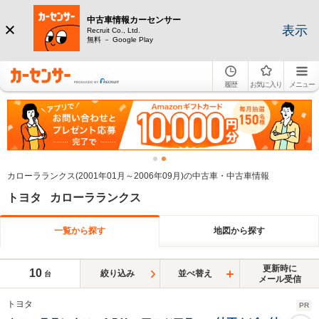
中古車情報カーセンサー
表示
Recruit Co., Ltd.
無料 － Google Play
履歴
お気に入り
メニュー
カローラランクス(2001年01月～2006年09月)の中古車・中古車情報
トヨタ カローラランクス
一覧から探す
地図から探す
更新時に
10
絞り込み
並べ替え
台
メール受信
トヨタ
PR