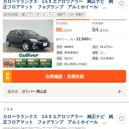
カローラランクス 1.5 X エアロツアラー 純正ナビ 純
正フロアマット フォグランプ アルミホイール
ETC 純正ハロゲンライト オートライト 電動格納ミ
販売店保証
購入プラン付
オンライン相談可
360°画像付
ラー
支払総額
本体価格
96.
84.
1
8
万円
万円
12,600
通常ローン
月々
円
年式
2005
年
走行
15.4
万km
車検
車検整備付
修復
なし
保証
保証付
整備
法定整備付
住所
岡山県岡山市南区
無
在庫確認・見積依頼
料
販売店：
ガリバー 岡山店
トヨタ
カローラランクス 1.5 X エアロツアラー 純正ナビ 純
正フロアマット フォグランプ アルミホイール
ETC 純正ハロゲンライト オートライト 電動格納ミ