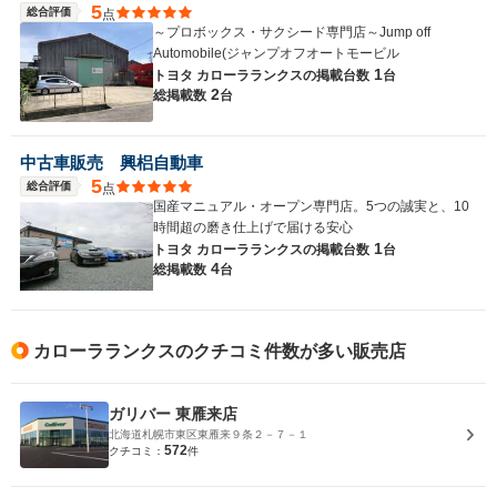
5
総合評価
点
～プロボックス・サクシード専門店～Jump off
Automobile(ジャンプオフオートモービル
1
トヨタ カローラランクスの
掲載台数
台
2
総掲載数
台
中古車販売 興梠自動車
5
総合評価
点
国産マニュアル・オープン専門店。5つの誠実と、10
時間超の磨き仕上げで届ける安心
1
トヨタ カローラランクスの
掲載台数
台
4
総掲載数
台
カローラランクスのクチコミ件数が多い販売店
ガリバー 東雁来店
北海道札幌市東区東雁来９条２－７－１
572
クチコミ：
件