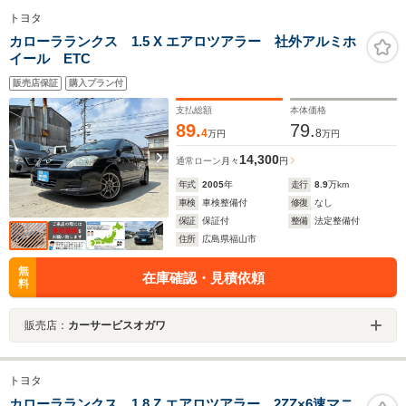
トヨタ
カローラランクス 1.5 X エアロツアラー 社外アルミホ
イール ETC
販売店保証
購入プラン付
支払総額
本体価格
89.
79.
4
8
万円
万円
14,300
通常ローン
月々
円
年式
2005
年
走行
8.9
万km
車検
車検整備付
修復
なし
保証
保証付
整備
法定整備付
住所
広島県福山市
無
在庫確認・見積依頼
料
販売店：
カーサービスオガワ
トヨタ
カローラランクス 1.8 Z エアロツアラー 2ZZ×6速マニ