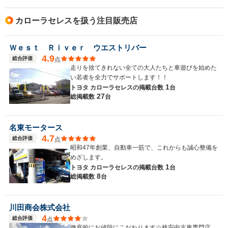
カローラセレスを扱う注目販売店
Ｗｅｓｔ Ｒｉｖｅｒ ウエストリバー
4.9
総合評価
点
走りを捨てきれない全ての大人たちと車遊びを始めた
い若者を全力でサポートします！！
1
トヨタ カローラセレスの
掲載台数
台
27
総掲載数
台
名東モータース
4.7
総合評価
点
昭和47年創業、自動車一筋で、これからも誠心整備を
めざします。
1
トヨタ カローラセレスの
掲載台数
台
8
総掲載数
台
川田商会株式会社
4
総合評価
点
徹底的にお値段にこだわります☆格安中古車専門店