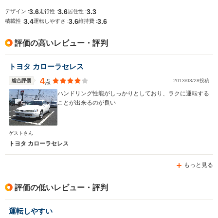
3.6
3.6
3.3
デザイン :
走行性 :
居住性 :
3.4
3.6
3.6
積載性 :
運転しやすさ :
維持費 :
排気量
1498～1587cc
1838～1998cc
1331～14
評価の高いレビュー・評判
駆動方式
FF
FF、4WD
FF、4WD
トヨタ カローラセレス
4
総合評価
2013/03/28投稿
点
ハンドリング性能がしっかりとしており、ラクに運転する
ことが出来るのが良い
ゲストさん
トヨタ カローラセレス
もっと見る
評価の低いレビュー・評判
運転しやすい