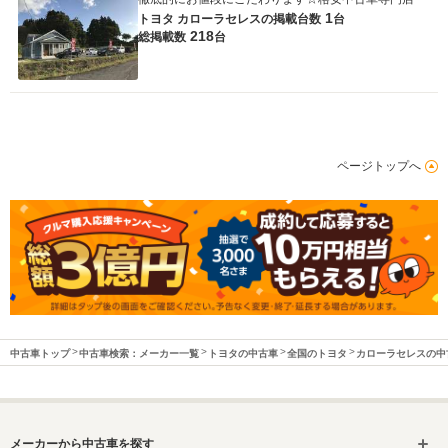
1
トヨタ カローラセレスの
掲載台数
台
218
総掲載数
台
ページトップへ
中古車トップ
中古車検索：メーカー一覧
トヨタの中古車
全国のトヨタ
カローラセレスの中
メーカーから中古車を探す