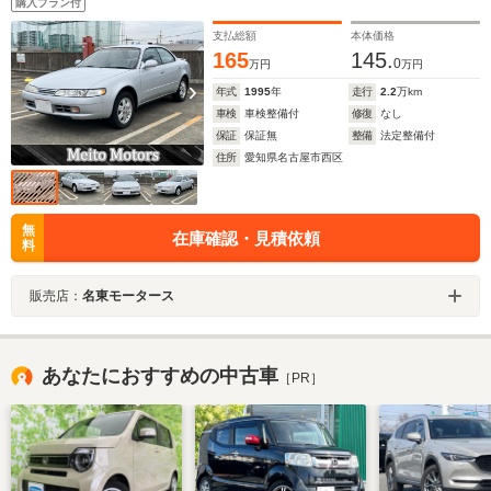
購入プラン付
支払総額
本体価格
165
145.
0
万円
万円
年式
1995
年
走行
2.2
万km
車検
車検整備付
修復
なし
保証
保証無
整備
法定整備付
住所
愛知県名古屋市西区
無
在庫確認・見積依頼
料
販売店：
名東モータース
あなたにおすすめの中古車
［PR］