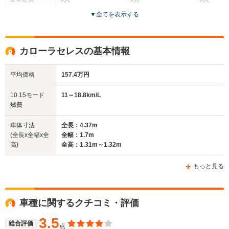
▼
全てを表示する
ドア数
4ドア
4ドア
3ドア
全高
全高
全高
カローラセレスの基本情報
1.31m～1.32m
1.33m
1.37m
平均価格
157.4万円
全幅
全幅
全
10.15モード
11～18.8km/L
サイズ
1.7m
1.74m
1.
燃費
全長
全長
(全長x全幅x全高)
4.39m
4.5m
3.
車体寸法
全長：4.37m
(全長x全幅x全
全幅：1.7m
高)
全高：1.31m～1.32m
ホイールベース
ホイールベース
ホイー
-m
-m
もっと見る
車種に関するクチコミ・評価
WLTCモード
-
-
-
燃費
3.5
総合評価
点