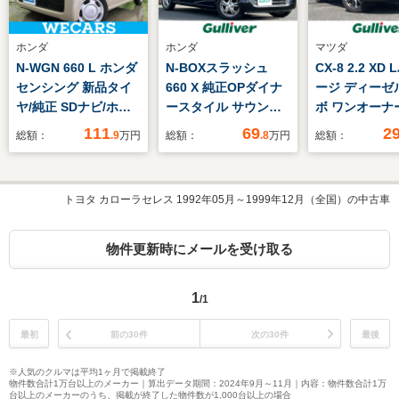
ホンダ
ホンダ
マツダ
N-WGN 660 L ホンダ
N-BOXスラッシュ
CX-8 2.2 XD
センシング 新品タイ
660 X 純正OPダイナ
ージ ディーゼ
ヤ/純正 SDナビ/ホン
ースタイル サウンド
ボ ワンオーナ
ダセンシング/シート
マッピングシステム
ーバックドア 
111
69
2
総額：
.9
万円
総額：
.8
万円
総額：
ヒーター 運転席/車線
サウンドマッピング対
ETC
逸脱防止支援システ
応ディスプレイオーデ
ム/ドライブレコーダ
ィオ バックカメラ ク
トヨタ カローラセレス 1992年05月～1999年12月（全国）の中古車
ー 純正/ヘッドランプ
ルーズコントロール
LED/Bluetooth接
あんしんパッケージ
続/ETC
シートヒーター ステ
物件更新時にメールを受け取る
アリングヒーター ス
マートキー
1
/1
最初
前の30件
次の30件
最後
※人気のクルマは平均1ヶ月で掲載終了
物件数合計1万台以上のメーカー｜算出データ期間：2024年9月～11月｜内容：物件数合計1万
台以上のメーカーのうち、掲載が終了した物件数が1,000台以上の場合