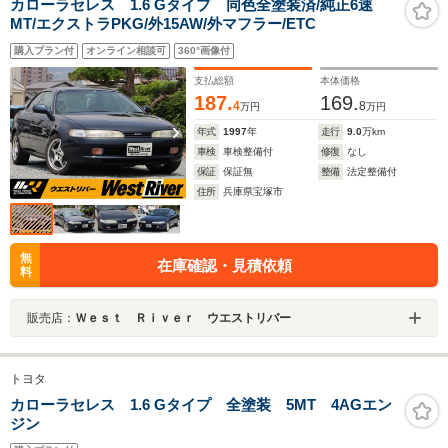
カローラセレス 1.6 Gタイプ 同色全塗装済/純正6速
MT/エクストラPKG/外15AW/外マフラー/ETC
購入プラン付
オンライン相談可
360°画像付
支払総額
本体価格
187.
169.
4
8
万円
万円
年式
1997
年
走行
9.0
万km
車検
車検整備付
修復
なし
保証
保証無
整備
法定整備付
住所
兵庫県宝塚市
無
在庫確認・見積依頼
料
販売店：
Ｗｅｓｔ Ｒｉｖｅｒ ウエストリバー
トヨタ
カローラセレス 1.6 Gタイプ 全塗装 5MT 4AGエン
ジン