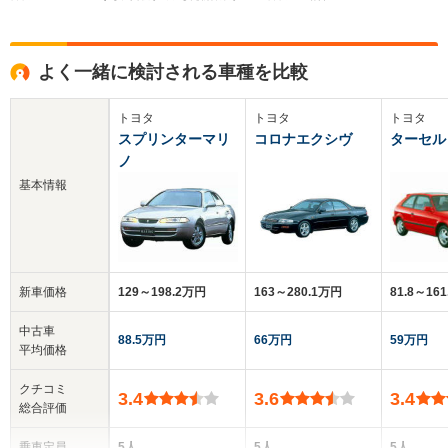
よく一緒に検討される車種を比較
トヨタ
トヨタ
トヨタ
スプリンターマリ
コロナエクシヴ
ターセル
ノ
基本情報
新車価格
129～198.2万円
163～280.1万円
81.8～16
中古車
88.5万円
66万円
59万円
平均価格
クチコミ
3.4
3.6
3.4
総合評価
乗車定員
5人
5人
5人