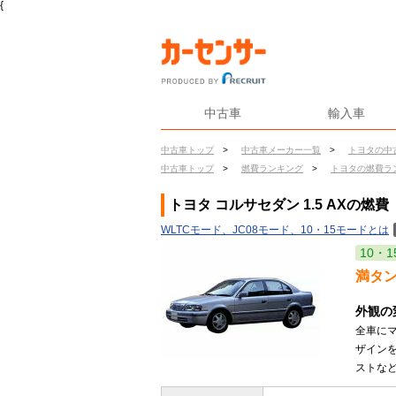
{
中古車
輸入車
中古車トップ
>
中古車メーカー一覧
>
トヨタの中
中古車トップ
>
燃費ランキング
>
トヨタの燃費ラ
トヨタ コルサセダン 1.5 AXの燃費
WLTCモード、JC08モード、10・15モードとは
10・1
満タ
外観の
全車に
ザイン
ストなど