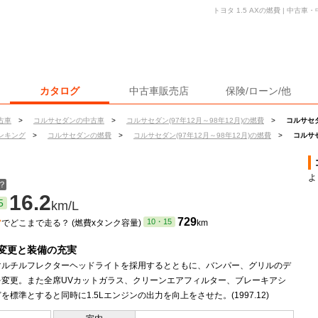
トヨタ 1.5 AXの燃費 | 中
カタログ
中古車販売店
保険/ローン/他
古車
>
コルサセダンの中古車
>
コルサセダン(97年12月～98年12月)の燃費
>
コルサセダ
ンキング
>
コルサセダンの燃費
>
コルサセダン(97年12月～98年12月)の燃費
>
コルサセ
よ
？
16.2
5
km/L
ン
729
10・15
でどこまで走る？ (燃費xタンク容量)
km
変更と装備の充実
マルチルフレクターヘッドライトを採用するとともに、バンパー、グリルのデ
を変更。また全席UVカットガラス、クリーンエアフィルター、ブレーキアシ
を標準とすると同時に1.5Lエンジンの出力を向上をさせた。(1997.12)