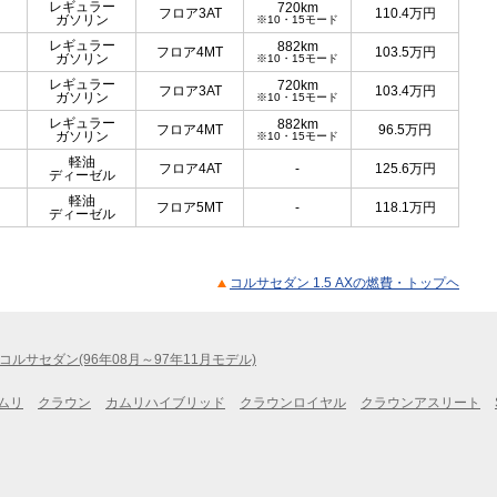
レギュラー
720km
フロア3AT
110.4
万円
ガソリン
※10・15モード
レギュラー
882km
フロア4MT
103.5
万円
ガソリン
※10・15モード
レギュラー
720km
フロア3AT
103.4
万円
ガソリン
※10・15モード
レギュラー
882km
フロア4MT
96.5
万円
ガソリン
※10・15モード
軽油
フロア4AT
-
125.6
万円
ディーゼル
軽油
フロア5MT
-
118.1
万円
ディーゼル
コルサセダン 1.5 AXの燃費・トップヘ
コルサセダン(96年08月～97年11月モデル)
ムリ
クラウン
カムリハイブリッド
クラウンロイヤル
クラウンアスリート