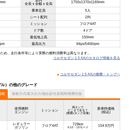
室内
0mm
1750x1370x1160mm
全長 x 全幅 x 全高
乗車定員
5人
シート配列
2列
ミッション
フロア4AT
ドア数
4ドア
最低地上高
150mm
rpm
最高出力
94ps/5400rpm
のため、走行条件等により実際の燃料消費率は異なります。
コルサセダン 1.5 AXのカタログ情報を見る
コルサセダン 1.5 AXの燃費・トップヘ
モデル）の他のグレード
価格
駆動方式/最大出力/過給器/生産期間/燃費性能
満タンで
使用燃料
新車時価格
ミッション
どこまで走る？
エンジン
(税込)
(燃費xタンク容量)
レギュラー
729km
フロア4AT
154.9
万円
ガソリン
※10・15モード