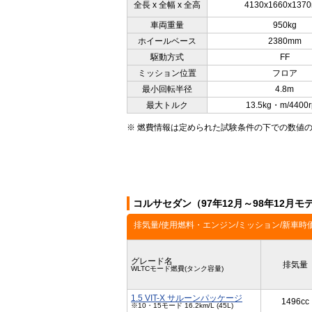
全長 x 全幅 x 全高
4130x1660x137
車両重量
950kg
ホイールベース
2380mm
駆動方式
FF
ミッション位置
フロア
最小回転半径
4.8m
最大トルク
13.5kg・m/4400
※ 燃費情報は定められた試験条件の下での数値
コルサセダン（97年12月～98年12月
排気量/使用燃料・エンジン/ミッション/新車時
グレード名
排気量
WLTCモード燃費(タンク容量)
1.5 VIT-X サルーンパッケージ
1496cc
※10・15モード 16.2km/L (45L)