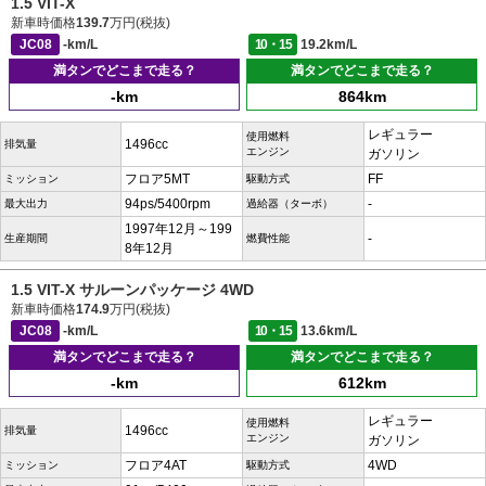
1.5 VIT-X
新車時価格
139.7
万円(税抜)
JC08
-km/L
10・15
19.2km/L
満タンでどこまで走る？
満タンでどこまで走る？
-km
864km
レギュラー
使用燃料
1496cc
排気量
エンジン
ガソリン
フロア5MT
FF
ミッション
駆動方式
94ps/5400rpm
-
最大出力
過給器（ターボ）
1997年12月～199
-
生産期間
燃費性能
8年12月
1.5 VIT-X サルーンパッケージ 4WD
新車時価格
174.9
万円(税抜)
JC08
-km/L
10・15
13.6km/L
満タンでどこまで走る？
満タンでどこまで走る？
-km
612km
レギュラー
使用燃料
1496cc
排気量
エンジン
ガソリン
フロア4AT
4WD
ミッション
駆動方式