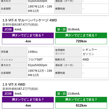
91ps/5400rpm
-
最大出力
過給器（ターボ）
1997年12月～199
-
生産期間
燃費性能
8年12月
1.5 VIT-X サルーンパッケージ 4WD
新車時価格
167.4
万円(税抜)
JC08
-km/L
10・15
16.0km/L
満タンでどこまで走る？
満タンでどこまで走る？
-km
720km
レギュラー
使用燃料
1496cc
排気量
エンジン
ガソリン
フロア5MT
4WD
ミッション
駆動方式
91ps/5400rpm
-
最大出力
過給器（ターボ）
1997年12月～199
-
生産期間
燃費性能
8年12月
1.5 VIT-X 4WD
新車時価格
167.2
万円(税抜)
JC08
-km/L
10・15
13.6km/L
満タンでどこまで走る？
満タンでどこまで走る？
-km
612km