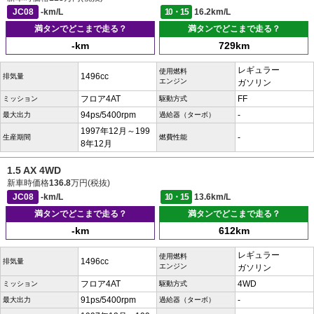
JC08
-km/L
10・15
16.2km/L
満タンでどこまで走る？
満タンでどこまで走る？
-km
729km
レギュラー
使用燃料
1496cc
排気量
エンジン
ガソリン
フロア4AT
FF
ミッション
駆動方式
94ps/5400rpm
-
最大出力
過給器（ターボ）
1997年12月～199
-
生産期間
燃費性能
8年12月
1.5 AX 4WD
新車時価格
136.8
万円(税抜)
JC08
-km/L
10・15
13.6km/L
満タンでどこまで走る？
満タンでどこまで走る？
-km
612km
レギュラー
使用燃料
1496cc
排気量
エンジン
ガソリン
フロア4AT
4WD
ミッション
駆動方式
91ps/5400rpm
-
最大出力
過給器（ターボ）