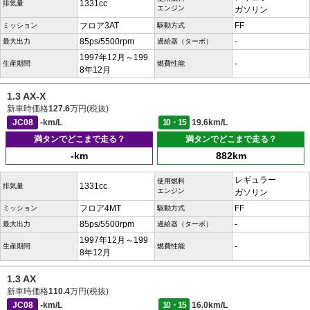
1331cc
排気量
エンジン
ガソリン
フロア3AT
FF
ミッション
駆動方式
85ps/5500rpm
-
最大出力
過給器（ターボ）
1997年12月～199
-
生産期間
燃費性能
8年12月
1.3 AX-X
新車時価格
127.6
万円(税抜)
JC08
-km/L
10・15
19.6km/L
満タンでどこまで走る？
満タンでどこまで走る？
-km
882km
レギュラー
使用燃料
1331cc
排気量
エンジン
ガソリン
フロア4MT
FF
ミッション
駆動方式
85ps/5500rpm
-
最大出力
過給器（ターボ）
1997年12月～199
-
生産期間
燃費性能
8年12月
1.3 AX
新車時価格
110.4
万円(税抜)
JC08
-km/L
10・15
16.0km/L