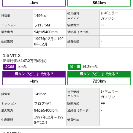
-km
864km
レギュラー
使用燃料
1496cc
排気量
エンジン
ガソリン
フロア5MT
FF
ミッション
駆動方式
94ps/5400rpm
-
最大出力
過給器（ターボ）
1997年12月～199
-
生産期間
燃費性能
8年12月
1.5 VIT-X
新車時価格
147.2
万円(税抜)
JC08
-km/L
10・15
16.2km/L
満タンでどこまで走る？
満タンでどこまで走る？
-km
729km
レギュラー
使用燃料
1496cc
排気量
エンジン
ガソリン
フロア4AT
FF
ミッション
駆動方式
94ps/5400rpm
-
最大出力
過給器（ターボ）
1997年12月～199
-
生産期間
燃費性能
8年12月