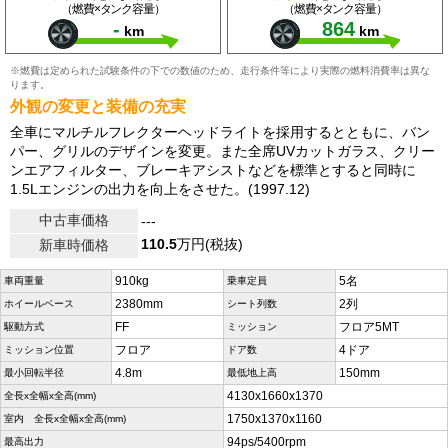
（燃費×タンク容量）
（燃費×タンク容量）
-
864
km
km
※燃費は定められた試験条件の下での数値のため、走行条件等により実際の燃料消費率は異な
ります。
外観の変更と装備の充実
全車にマルチルフレクターヘッドライトを採用するとともに、バン
パー、グリルのデザインを変更。また全席UVカットガラス、クリー
ンエアフィルター、ブレーキアシストなどを標準とすると同時に
1.5Lエンジンの出力を向上をさせた。(1997.12)
中古車価格
---
110.5
万円(税抜)
新車時価格
910kg
5名
車両重量
乗車定員
2380mm
2列
ホイールベース
シート列数
FF
フロア5MT
駆動方式
ミッション
フロア
4ドア
ミッション位置
ドア数
4.8m
150mm
最小回転半径
最低地上高
4130x1660x1370
全長x全幅x全高(mm)
1750x1370x1160
室内 全長x全幅x全高(mm)
94ps/5400rpm
最高出力