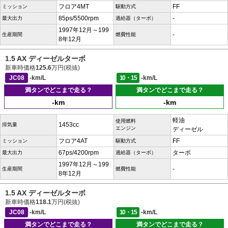
フロア4MT
FF
ミッション
駆動方式
85ps/5500rpm
-
最大出力
過給器（ターボ）
1997年12月～199
-
生産期間
燃費性能
8年12月
1.5 AX ディーゼルターボ
新車時価格
125.6
万円(税抜)
JC08
-km/L
10・15
-km/L
満タンでどこまで走る？
満タンでどこまで走る？
-km
-km
軽油
使用燃料
1453cc
排気量
エンジン
ディーゼル
フロア4AT
FF
ミッション
駆動方式
67ps/4200rpm
ターボ
最大出力
過給器（ターボ）
1997年12月～199
-
生産期間
燃費性能
8年12月
1.5 AX ディーゼルターボ
新車時価格
118.1
万円(税抜)
JC08
-km/L
10・15
-km/L
満タンでどこまで走る？
満タンでどこまで走る？