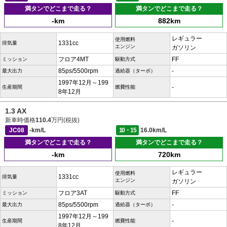
満タンでどこまで走る？
満タンでどこまで走る？
-km
882km
レギュラー
使用燃料
1331cc
排気量
エンジン
ガソリン
フロア4MT
FF
ミッション
駆動方式
85ps/5500rpm
-
最大出力
過給器（ターボ）
1997年12月～199
-
生産期間
燃費性能
8年12月
1.3 AX
新車時価格
110.4
万円(税抜)
JC08
-km/L
10・15
16.0km/L
満タンでどこまで走る？
満タンでどこまで走る？
-km
720km
レギュラー
使用燃料
1331cc
排気量
エンジン
ガソリン
フロア3AT
FF
ミッション
駆動方式
85ps/5500rpm
-
最大出力
過給器（ターボ）
1997年12月～199
-
生産期間
燃費性能
8年12月