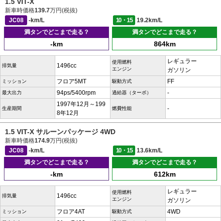
1.5 VIT-X
新車時価格
139.7
万円(税抜)
JC08
-km/L
10・15
19.2km/L
満タンでどこまで走る？
満タンでどこまで走る？
-km
864km
レギュラー
使用燃料
1496cc
排気量
エンジン
ガソリン
フロア5MT
FF
ミッション
駆動方式
94ps/5400rpm
-
最大出力
過給器（ターボ）
1997年12月～199
-
生産期間
燃費性能
8年12月
1.5 VIT-X サルーンパッケージ 4WD
新車時価格
174.9
万円(税抜)
JC08
-km/L
10・15
13.6km/L
満タンでどこまで走る？
満タンでどこまで走る？
-km
612km
レギュラー
使用燃料
1496cc
排気量
エンジン
ガソリン
フロア4AT
4WD
ミッション
駆動方式