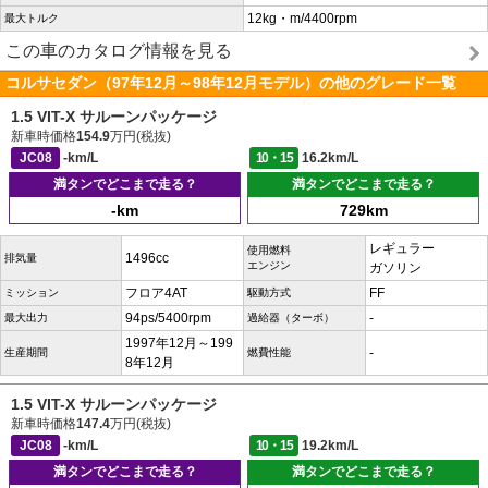
12kg・m/4400rpm
最大トルク
この車のカタログ情報を見る
コルサセダン（97年12月～98年12月モデル）の他のグレード一覧
1.5 VIT-X サルーンパッケージ
新車時価格
154.9
万円(税抜)
JC08
-km/L
10・15
16.2km/L
満タンでどこまで走る？
満タンでどこまで走る？
-km
729km
レギュラー
使用燃料
1496cc
排気量
エンジン
ガソリン
フロア4AT
FF
ミッション
駆動方式
94ps/5400rpm
-
最大出力
過給器（ターボ）
1997年12月～199
-
生産期間
燃費性能
8年12月
1.5 VIT-X サルーンパッケージ
新車時価格
147.4
万円(税抜)
JC08
-km/L
10・15
19.2km/L
満タンでどこまで走る？
満タンでどこまで走る？