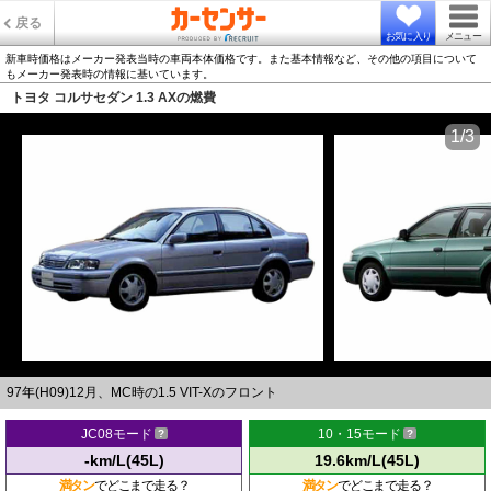
戻る
お気に入り
メニュー
新車時価格はメーカー発表当時の車両本体価格です。また基本情報など、その他の項目について
もメーカー発表時の情報に基いています。
トヨタ コルサセダン 1.3 AXの燃費
1/3
97年(H09)12月、MC時の1.5 VIT-Xのフロント
JC08モード
10・15モード
-km/L(45L)
19.6km/L(45L)
満タン
でどこまで走る？
満タン
でどこまで走る？