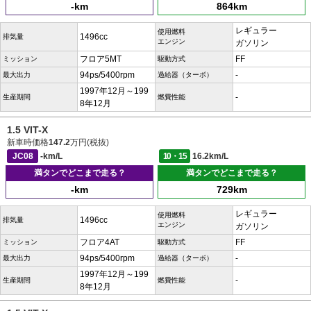
-km
864km
レギュラー
使用燃料
1496cc
排気量
エンジン
ガソリン
フロア5MT
FF
ミッション
駆動方式
94ps/5400rpm
-
最大出力
過給器（ターボ）
1997年12月～199
-
生産期間
燃費性能
8年12月
1.5 VIT-X
新車時価格
147.2
万円(税抜)
JC08
-km/L
10・15
16.2km/L
満タンでどこまで走る？
満タンでどこまで走る？
-km
729km
レギュラー
使用燃料
1496cc
排気量
エンジン
ガソリン
フロア4AT
FF
ミッション
駆動方式
94ps/5400rpm
-
最大出力
過給器（ターボ）
1997年12月～199
-
生産期間
燃費性能
8年12月