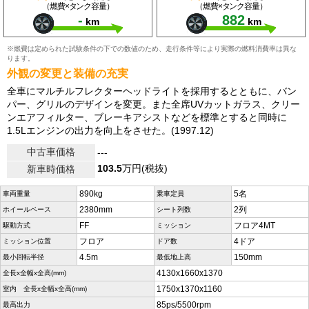
（燃費×タンク容量）
（燃費×タンク容量）
-
882
km
km
※燃費は定められた試験条件の下での数値のため、走行条件等により実際の燃料消費率は異な
ります。
外観の変更と装備の充実
全車にマルチルフレクターヘッドライトを採用するとともに、バン
パー、グリルのデザインを変更。また全席UVカットガラス、クリー
ンエアフィルター、ブレーキアシストなどを標準とすると同時に
1.5Lエンジンの出力を向上をさせた。(1997.12)
中古車価格
---
103.5
万円(税抜)
新車時価格
890kg
5名
車両重量
乗車定員
2380mm
2列
ホイールベース
シート列数
FF
フロア4MT
駆動方式
ミッション
フロア
4ドア
ミッション位置
ドア数
4.5m
150mm
最小回転半径
最低地上高
4130x1660x1370
全長x全幅x全高(mm)
1750x1370x1160
室内 全長x全幅x全高(mm)
85ps/5500rpm
最高出力