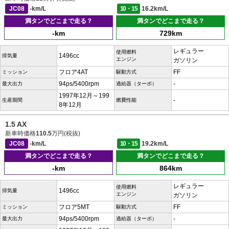
JC08
-km/L
10・15
16.2km/L
満タンでどこまで走る？
満タンでどこまで走る？
-km
729km
レギュラー
使用燃料
1496cc
排気量
エンジン
ガソリン
フロア4AT
FF
ミッション
駆動方式
94ps/5400rpm
-
最大出力
過給器（ターボ）
1997年12月～199
-
生産期間
燃費性能
8年12月
1.5 AX
新車時価格
110.5
万円(税抜)
JC08
-km/L
10・15
19.2km/L
満タンでどこまで走る？
満タンでどこまで走る？
-km
864km
レギュラー
使用燃料
1496cc
排気量
エンジン
ガソリン
フロア5MT
FF
ミッション
駆動方式
94ps/5400rpm
-
最大出力
過給器（ターボ）