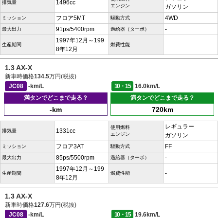
1496cc
排気量
エンジン
ガソリン
フロア5MT
4WD
ミッション
駆動方式
91ps/5400rpm
-
最大出力
過給器（ターボ）
1997年12月～199
-
生産期間
燃費性能
8年12月
1.3 AX-X
新車時価格
134.5
万円(税抜)
JC08
-km/L
10・15
16.0km/L
満タンでどこまで走る？
満タンでどこまで走る？
-km
720km
レギュラー
使用燃料
1331cc
排気量
エンジン
ガソリン
フロア3AT
FF
ミッション
駆動方式
85ps/5500rpm
-
最大出力
過給器（ターボ）
1997年12月～199
-
生産期間
燃費性能
8年12月
1.3 AX-X
新車時価格
127.6
万円(税抜)
JC08
-km/L
10・15
19.6km/L