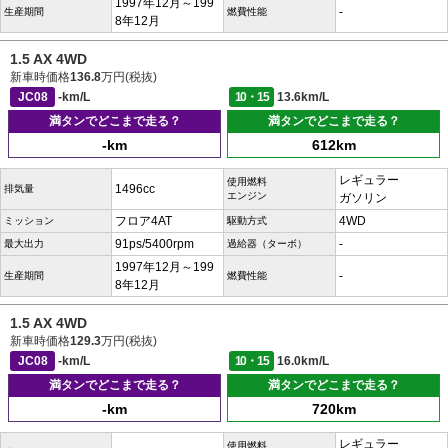
1997年12月～199
-
生産期間
燃費性能
8年12月
1.5 AX 4WD
新車時価格
136.8
万円(税抜)
JC08
-km/L
10・15
13.6km/L
満タンでどこまで走る？
満タンでどこまで走る？
-km
612km
レギュラー
使用燃料
1496cc
排気量
エンジン
ガソリン
フロア4AT
4WD
ミッション
駆動方式
91ps/5400rpm
-
最大出力
過給器（ターボ）
1997年12月～199
-
生産期間
燃費性能
8年12月
1.5 AX 4WD
新車時価格
129.3
万円(税抜)
JC08
-km/L
10・15
16.0km/L
満タンでどこまで走る？
満タンでどこまで走る？
-km
720km
レギュラー
使用燃料