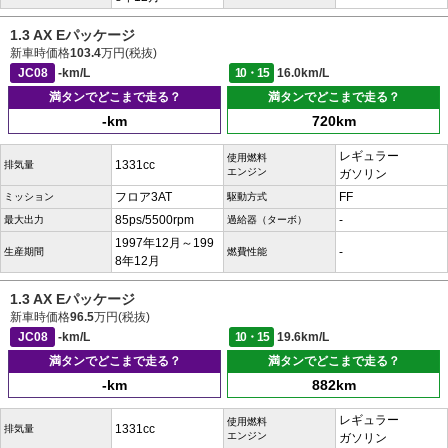
1.3 AX Eパッケージ
新車時価格
103.4
万円(税抜)
JC08
-km/L
10・15
16.0km/L
満タンでどこまで走る？
満タンでどこまで走る？
-km
720km
レギュラー
使用燃料
1331cc
排気量
エンジン
ガソリン
フロア3AT
FF
ミッション
駆動方式
85ps/5500rpm
-
最大出力
過給器（ターボ）
1997年12月～199
-
生産期間
燃費性能
8年12月
1.3 AX Eパッケージ
新車時価格
96.5
万円(税抜)
JC08
-km/L
10・15
19.6km/L
満タンでどこまで走る？
満タンでどこまで走る？
-km
882km
レギュラー
使用燃料
1331cc
排気量
エンジン
ガソリン