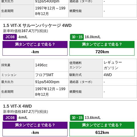
91ps/5400rpm
-
最大出力
過給器（ターボ）
1997年12月～199
-
生産期間
燃費性能
8年12月
1.5 VIT-X サルーンパッケージ 4WD
新車時価格
167.4
万円(税抜)
JC08
-km/L
10・15
16.0km/L
満タンでどこまで走る？
満タンでどこまで走る？
-km
720km
レギュラー
使用燃料
1496cc
排気量
エンジン
ガソリン
フロア5MT
4WD
ミッション
駆動方式
91ps/5400rpm
-
最大出力
過給器（ターボ）
1997年12月～199
-
生産期間
燃費性能
8年12月
1.5 VIT-X 4WD
新車時価格
167.2
万円(税抜)
JC08
-km/L
10・15
13.6km/L
満タンでどこまで走る？
満タンでどこまで走る？
-km
612km