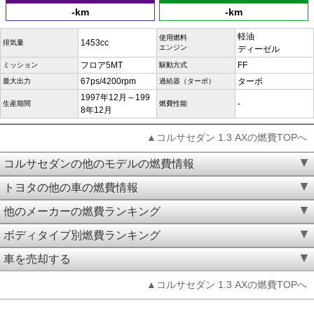
-km
-km
軽油
使用燃料
1453cc
排気量
エンジン
ディーゼル
フロア5MT
FF
ミッション
駆動方式
67ps/4200rpm
ターボ
最大出力
過給器（ターボ）
1997年12月～199
-
生産期間
燃費性能
8年12月
▲コルサセダン 1.3 AXの燃費TOPへ
コルサセダンの他のモデルの燃費情報
トヨタの他の車の燃費情報
他のメーカーの燃費ランキング
ボディタイプ別燃費ランキング
車を売却する
▲コルサセダン 1.3 AXの燃費TOPへ