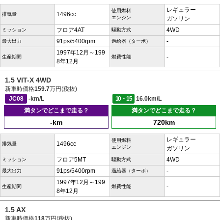
レギュラー
使用燃料
1496cc
排気量
エンジン
ガソリン
フロア4AT
4WD
ミッション
駆動方式
91ps/5400rpm
-
最大出力
過給器（ターボ）
1997年12月～199
-
生産期間
燃費性能
8年12月
1.5 VIT-X 4WD
新車時価格
159.7
万円(税抜)
JC08
-km/L
10・15
16.0km/L
満タンでどこまで走る？
満タンでどこまで走る？
-km
720km
レギュラー
使用燃料
1496cc
排気量
エンジン
ガソリン
フロア5MT
4WD
ミッション
駆動方式
91ps/5400rpm
-
最大出力
過給器（ターボ）
1997年12月～199
-
生産期間
燃費性能
8年12月
1.5 AX
新車時価格
118
万円(税抜)