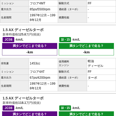
フロア4MT
FF
ミッション
駆動方式
85ps/5500rpm
-
最大出力
過給器（ターボ）
1997年12月～199
-
生産期間
燃費性能
8年12月
1.5 AX ディーゼルターボ
新車時価格
125.6
万円(税抜)
JC08
-km/L
10・15
-km/L
満タンでどこまで走る？
満タンでどこまで走る？
-km
-km
軽油
使用燃料
1453cc
排気量
エンジン
ディーゼル
フロア4AT
FF
ミッション
駆動方式
67ps/4200rpm
ターボ
最大出力
過給器（ターボ）
1997年12月～199
-
生産期間
燃費性能
8年12月
1.5 AX ディーゼルターボ
新車時価格
118.1
万円(税抜)
JC08
-km/L
10・15
-km/L
満タンでどこまで走る？
満タンでどこまで走る？