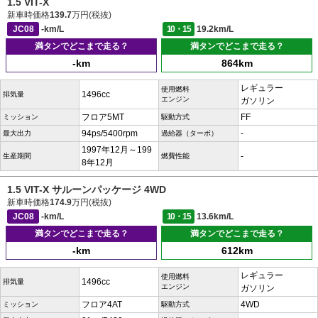
1.5 VIT-X
新車時価格
139.7
万円(税抜)
JC08
-km/L
10・15
19.2km/L
満タンでどこまで走る？
満タンでどこまで走る？
-km
864km
レギュラー
使用燃料
1496cc
排気量
エンジン
ガソリン
フロア5MT
FF
ミッション
駆動方式
94ps/5400rpm
-
最大出力
過給器（ターボ）
1997年12月～199
-
生産期間
燃費性能
8年12月
1.5 VIT-X サルーンパッケージ 4WD
新車時価格
174.9
万円(税抜)
JC08
-km/L
10・15
13.6km/L
満タンでどこまで走る？
満タンでどこまで走る？
-km
612km
レギュラー
使用燃料
1496cc
排気量
エンジン
ガソリン
フロア4AT
4WD
ミッション
駆動方式