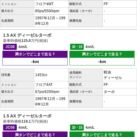
フロア4MT
FF
ミッション
駆動方式
85ps/5500rpm
-
最大出力
過給器（ターボ）
1997年12月～199
-
生産期間
燃費性能
8年12月
1.5 AX ディーゼルターボ
新車時価格
125.6
万円(税抜)
JC08
-km/L
10・15
-km/L
満タンでどこまで走る？
満タンでどこまで走る？
-km
-km
軽油
使用燃料
1453cc
排気量
エンジン
ディーゼル
フロア4AT
FF
ミッション
駆動方式
67ps/4200rpm
ターボ
最大出力
過給器（ターボ）
1997年12月～199
-
生産期間
燃費性能
8年12月
1.5 AX ディーゼルターボ
新車時価格
118.1
万円(税抜)
JC08
-km/L
10・15
-km/L
満タンでどこまで走る？
満タンでどこまで走る？