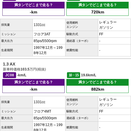
満タンでどこまで走る？
満タンでどこまで走る？
-km
720km
レギュラー
使用燃料
1331cc
排気量
エンジン
ガソリン
フロア3AT
FF
ミッション
駆動方式
85ps/5500rpm
-
最大出力
過給器（ターボ）
1997年12月～199
-
生産期間
燃費性能
8年12月
1.3 AX
新車時価格
103.5
万円(税抜)
JC08
-km/L
10・15
19.6km/L
満タンでどこまで走る？
満タンでどこまで走る？
-km
882km
レギュラー
使用燃料
1331cc
排気量
エンジン
ガソリン
フロア4MT
FF
ミッション
駆動方式
85ps/5500rpm
-
最大出力
過給器（ターボ）
1997年12月～199
-
生産期間
燃費性能
8年12月