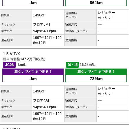
-km
864km
レギュラー
使用燃料
1496cc
排気量
エンジン
ガソリン
フロア5MT
FF
ミッション
駆動方式
94ps/5400rpm
-
最大出力
過給器（ターボ）
1997年12月～199
-
生産期間
燃費性能
8年12月
1.5 VIT-X
新車時価格
147.2
万円(税抜)
JC08
-km/L
10・15
16.2km/L
満タンでどこまで走る？
満タンでどこまで走る？
-km
729km
レギュラー
使用燃料
1496cc
排気量
エンジン
ガソリン
フロア4AT
FF
ミッション
駆動方式
94ps/5400rpm
-
最大出力
過給器（ターボ）
1997年12月～199
-
生産期間
燃費性能
8年12月