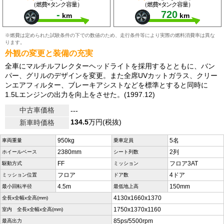
（燃費×タンク容量）
（燃費×タンク容量）
-
720
km
km
※燃費は定められた試験条件の下での数値のため、走行条件等により実際の燃料消費率は異な
ります。
外観の変更と装備の充実
全車にマルチルフレクターヘッドライトを採用するとともに、バン
パー、グリルのデザインを変更。また全席UVカットガラス、クリー
ンエアフィルター、ブレーキアシストなどを標準とすると同時に
1.5Lエンジンの出力を向上をさせた。(1997.12)
中古車価格
---
134.5
万円(税抜)
新車時価格
950kg
5名
車両重量
乗車定員
2380mm
2列
ホイールベース
シート列数
FF
フロア3AT
駆動方式
ミッション
フロア
4ドア
ミッション位置
ドア数
4.5m
150mm
最小回転半径
最低地上高
4130x1660x1370
全長x全幅x全高(mm)
1750x1370x1160
室内 全長x全幅x全高(mm)
85ps/5500rpm
最高出力