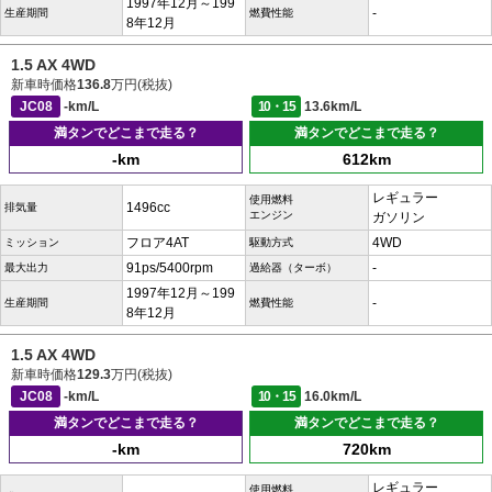
1997年12月～199
-
生産期間
燃費性能
8年12月
1.5 AX 4WD
新車時価格
136.8
万円(税抜)
JC08
-km/L
10・15
13.6km/L
満タンでどこまで走る？
満タンでどこまで走る？
-km
612km
レギュラー
使用燃料
1496cc
排気量
エンジン
ガソリン
フロア4AT
4WD
ミッション
駆動方式
91ps/5400rpm
-
最大出力
過給器（ターボ）
1997年12月～199
-
生産期間
燃費性能
8年12月
1.5 AX 4WD
新車時価格
129.3
万円(税抜)
JC08
-km/L
10・15
16.0km/L
満タンでどこまで走る？
満タンでどこまで走る？
-km
720km
レギュラー
使用燃料