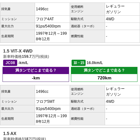
レギュラー
使用燃料
1496cc
排気量
エンジン
ガソリン
フロア4AT
4WD
ミッション
駆動方式
91ps/5400rpm
-
最大出力
過給器（ターボ）
1997年12月～199
-
生産期間
燃費性能
8年12月
1.5 VIT-X 4WD
新車時価格
159.7
万円(税抜)
JC08
-km/L
10・15
16.0km/L
満タンでどこまで走る？
満タンでどこまで走る？
-km
720km
レギュラー
使用燃料
1496cc
排気量
エンジン
ガソリン
フロア5MT
4WD
ミッション
駆動方式
91ps/5400rpm
-
最大出力
過給器（ターボ）
1997年12月～199
-
生産期間
燃費性能
8年12月
1.5 AX
新車時価格
118
万円(税抜)