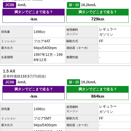
JC08
-km/L
10・15
16.2km/L
満タンでどこまで走る？
満タンでどこまで走る？
-km
729km
レギュラー
使用燃料
1496cc
排気量
エンジン
ガソリン
フロア4AT
FF
ミッション
駆動方式
94ps/5400rpm
-
最大出力
過給器（ターボ）
1997年12月～199
-
生産期間
燃費性能
8年12月
1.5 AX
新車時価格
110.5
万円(税抜)
JC08
-km/L
10・15
19.2km/L
満タンでどこまで走る？
満タンでどこまで走る？
-km
864km
レギュラー
使用燃料
1496cc
排気量
エンジン
ガソリン
フロア5MT
FF
ミッション
駆動方式
94ps/5400rpm
-
最大出力
過給器（ターボ）