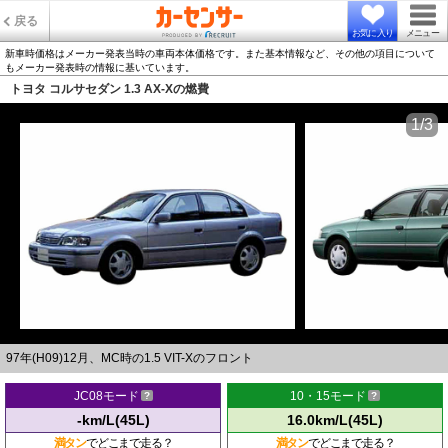
戻る
お気に入り
メニュー
新車時価格はメーカー発表当時の車両本体価格です。また基本情報など、その他の項目について
もメーカー発表時の情報に基いています。
トヨタ コルサセダン 1.3 AX-Xの燃費
1/3
97年(H09)12月、MC時の1.5 VIT-Xのフロント
JC08モード
10・15モード
-km/L(45L)
16.0km/L(45L)
満タン
でどこまで走る？
満タン
でどこまで走る？