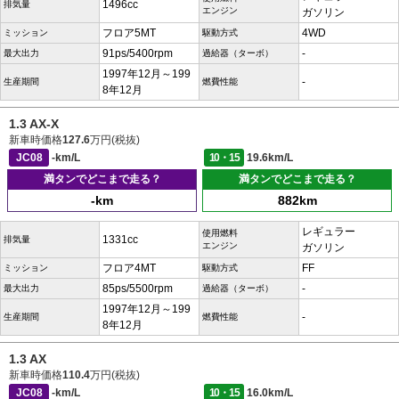
1496cc
排気量
エンジン
ガソリン
フロア5MT
4WD
ミッション
駆動方式
91ps/5400rpm
-
最大出力
過給器（ターボ）
1997年12月～199
-
生産期間
燃費性能
8年12月
1.3 AX-X
新車時価格
127.6
万円(税抜)
JC08
-km/L
10・15
19.6km/L
満タンでどこまで走る？
満タンでどこまで走る？
-km
882km
レギュラー
使用燃料
1331cc
排気量
エンジン
ガソリン
フロア4MT
FF
ミッション
駆動方式
85ps/5500rpm
-
最大出力
過給器（ターボ）
1997年12月～199
-
生産期間
燃費性能
8年12月
1.3 AX
新車時価格
110.4
万円(税抜)
JC08
-km/L
10・15
16.0km/L