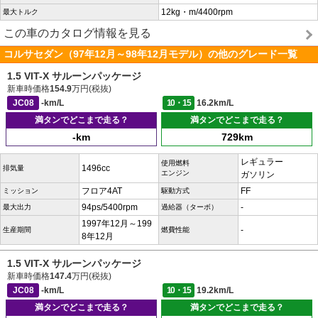
12kg・m/4400rpm
最大トルク
この車のカタログ情報を見る
コルサセダン（97年12月～98年12月モデル）の他のグレード一覧
1.5 VIT-X サルーンパッケージ
新車時価格
154.9
万円(税抜)
JC08
-km/L
10・15
16.2km/L
満タンでどこまで走る？
満タンでどこまで走る？
-km
729km
レギュラー
使用燃料
1496cc
排気量
エンジン
ガソリン
フロア4AT
FF
ミッション
駆動方式
94ps/5400rpm
-
最大出力
過給器（ターボ）
1997年12月～199
-
生産期間
燃費性能
8年12月
1.5 VIT-X サルーンパッケージ
新車時価格
147.4
万円(税抜)
JC08
-km/L
10・15
19.2km/L
満タンでどこまで走る？
満タンでどこまで走る？