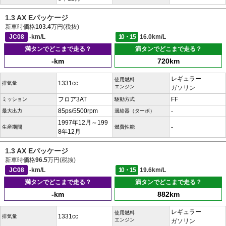
1.3 AX Eパッケージ
新車時価格
103.4
万円(税抜)
JC08
-km/L
10・15
16.0km/L
満タンでどこまで走る？
満タンでどこまで走る？
-km
720km
レギュラー
使用燃料
1331cc
排気量
エンジン
ガソリン
フロア3AT
FF
ミッション
駆動方式
85ps/5500rpm
-
最大出力
過給器（ターボ）
1997年12月～199
-
生産期間
燃費性能
8年12月
1.3 AX Eパッケージ
新車時価格
96.5
万円(税抜)
JC08
-km/L
10・15
19.6km/L
満タンでどこまで走る？
満タンでどこまで走る？
-km
882km
レギュラー
使用燃料
1331cc
排気量
エンジン
ガソリン