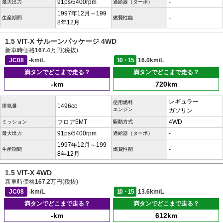
91ps/5400rpm
-
最大出力
過給器（ターボ）
1997年12月～199
-
生産期間
燃費性能
8年12月
1.5 VIT-X サルーンパッケージ 4WD
新車時価格
167.4
万円(税抜)
JC08
-km/L
10・15
16.0km/L
満タンでどこまで走る？
満タンでどこまで走る？
-km
720km
レギュラー
使用燃料
1496cc
排気量
エンジン
ガソリン
フロア5MT
4WD
ミッション
駆動方式
91ps/5400rpm
-
最大出力
過給器（ターボ）
1997年12月～199
-
生産期間
燃費性能
8年12月
1.5 VIT-X 4WD
新車時価格
167.2
万円(税抜)
JC08
-km/L
10・15
13.6km/L
満タンでどこまで走る？
満タンでどこまで走る？
-km
612km