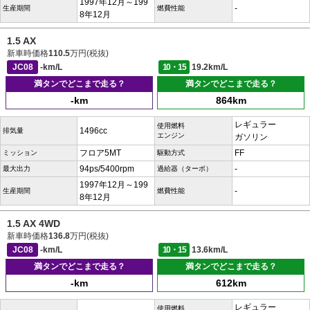
1997年12月～199
-
生産期間
燃費性能
8年12月
1.5 AX
新車時価格
110.5
万円(税抜)
JC08
-km/L
10・15
19.2km/L
満タンでどこまで走る？
満タンでどこまで走る？
-km
864km
レギュラー
使用燃料
1496cc
排気量
エンジン
ガソリン
フロア5MT
FF
ミッション
駆動方式
94ps/5400rpm
-
最大出力
過給器（ターボ）
1997年12月～199
-
生産期間
燃費性能
8年12月
1.5 AX 4WD
新車時価格
136.8
万円(税抜)
JC08
-km/L
10・15
13.6km/L
満タンでどこまで走る？
満タンでどこまで走る？
-km
612km
レギュラー
使用燃料