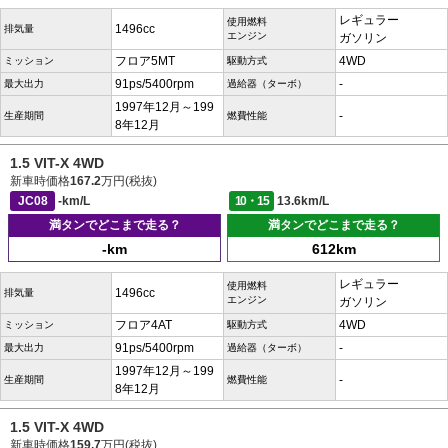
レギュラー
使用燃料
1496cc
排気量
エンジン
ガソリン
フロア5MT
4WD
ミッション
駆動方式
91ps/5400rpm
-
最大出力
過給器（ターボ）
1997年12月～199
-
生産期間
燃費性能
8年12月
1.5 VIT-X 4WD
新車時価格
167.2
万円(税抜)
JC08
-km/L
10・15
13.6km/L
満タンでどこまで走る？
満タンでどこまで走る？
-km
612km
レギュラー
使用燃料
1496cc
排気量
エンジン
ガソリン
フロア4AT
4WD
ミッション
駆動方式
91ps/5400rpm
-
最大出力
過給器（ターボ）
1997年12月～199
-
生産期間
燃費性能
8年12月
1.5 VIT-X 4WD
新車時価格
159.7
万円(税抜)