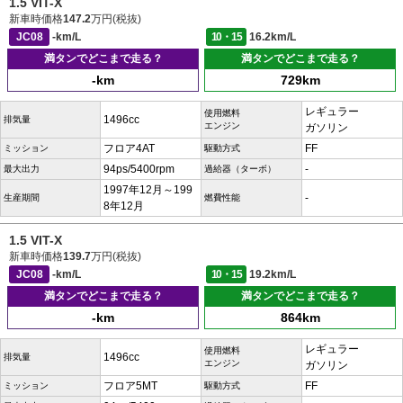
1.5 VIT-X
新車時価格
147.2
万円(税抜)
JC08
-km/L
10・15
16.2km/L
満タンでどこまで走る？
満タンでどこまで走る？
-km
729km
レギュラー
使用燃料
1496cc
排気量
エンジン
ガソリン
フロア4AT
FF
ミッション
駆動方式
94ps/5400rpm
-
最大出力
過給器（ターボ）
1997年12月～199
-
生産期間
燃費性能
8年12月
1.5 VIT-X
新車時価格
139.7
万円(税抜)
JC08
-km/L
10・15
19.2km/L
満タンでどこまで走る？
満タンでどこまで走る？
-km
864km
レギュラー
使用燃料
1496cc
排気量
エンジン
ガソリン
フロア5MT
FF
ミッション
駆動方式