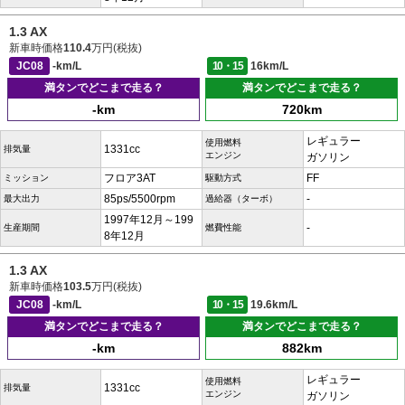
1.3 AX
新車時価格
110.4
万円(税抜)
JC08
-km/L
10・15
16km/L
満タンでどこまで走る？
満タンでどこまで走る？
-km
720km
レギュラー
使用燃料
1331cc
排気量
エンジン
ガソリン
フロア3AT
FF
ミッション
駆動方式
85ps/5500rpm
-
最大出力
過給器（ターボ）
1997年12月～199
-
生産期間
燃費性能
8年12月
1.3 AX
新車時価格
103.5
万円(税抜)
JC08
-km/L
10・15
19.6km/L
満タンでどこまで走る？
満タンでどこまで走る？
-km
882km
レギュラー
使用燃料
1331cc
排気量
エンジン
ガソリン