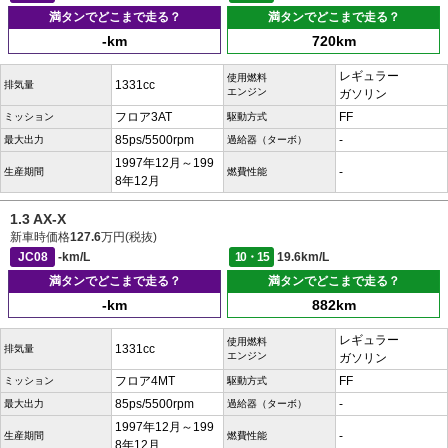
満タンでどこまで走る？
満タンでどこまで走る？
-km
720km
レギュラー
使用燃料
1331cc
排気量
エンジン
ガソリン
フロア3AT
FF
ミッション
駆動方式
85ps/5500rpm
-
最大出力
過給器（ターボ）
1997年12月～199
-
生産期間
燃費性能
8年12月
1.3 AX-X
新車時価格
127.6
万円(税抜)
JC08
-km/L
10・15
19.6km/L
満タンでどこまで走る？
満タンでどこまで走る？
-km
882km
レギュラー
使用燃料
1331cc
排気量
エンジン
ガソリン
フロア4MT
FF
ミッション
駆動方式
85ps/5500rpm
-
最大出力
過給器（ターボ）
1997年12月～199
-
生産期間
燃費性能
8年12月