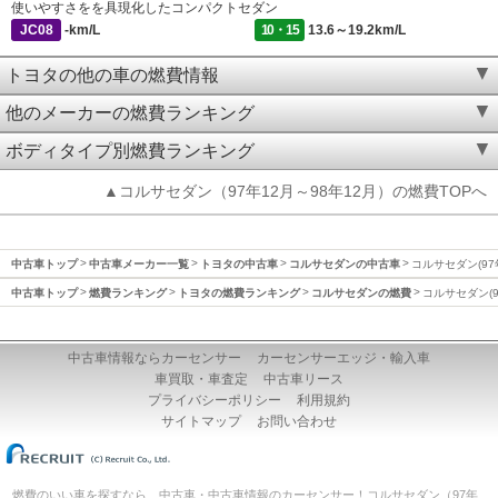
使いやすさをを具現化したコンパクトセダン
JC08
-km/L
10・15
13.6～19.2km/L
トヨタの他の車の燃費情報
他のメーカーの燃費ランキング
ボディタイプ別燃費ランキング
▲コルサセダン（97年12月～98年12月）の燃費TOPへ
中古車トップ
中古車メーカー一覧
トヨタの中古車
コルサセダンの中古車
コルサセダン(97
中古車トップ
燃費ランキング
トヨタの燃費ランキング
コルサセダンの燃費
コルサセダン(9
中古車情報ならカーセンサー
カーセンサーエッジ・輸入車
車買取・車査定
中古車リース
プライバシーポリシー
利用規約
サイトマップ
お問い合わせ
燃費のいい車を探すなら、中古車・中古車情報のカーセンサー！コルサセダン（97年