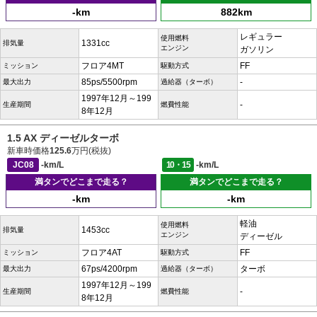
-km
882km
レギュラー
使用燃料
1331cc
排気量
エンジン
ガソリン
フロア4MT
FF
ミッション
駆動方式
85ps/5500rpm
-
最大出力
過給器（ターボ）
1997年12月～199
-
生産期間
燃費性能
8年12月
1.5 AX ディーゼルターボ
新車時価格
125.6
万円(税抜)
JC08
-km/L
10・15
-km/L
満タンでどこまで走る？
満タンでどこまで走る？
-km
-km
軽油
使用燃料
1453cc
排気量
エンジン
ディーゼル
フロア4AT
FF
ミッション
駆動方式
67ps/4200rpm
ターボ
最大出力
過給器（ターボ）
1997年12月～199
-
生産期間
燃費性能
8年12月