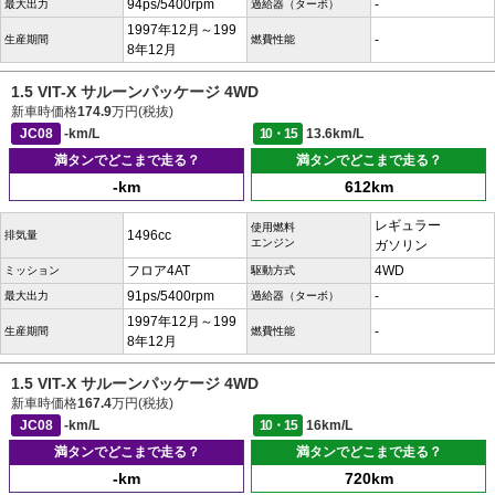
94ps/5400rpm
-
最大出力
過給器（ターボ）
1997年12月～199
-
生産期間
燃費性能
8年12月
1.5 VIT-X サルーンパッケージ 4WD
新車時価格
174.9
万円(税抜)
JC08
-km/L
10・15
13.6km/L
満タンでどこまで走る？
満タンでどこまで走る？
-km
612km
レギュラー
使用燃料
1496cc
排気量
エンジン
ガソリン
フロア4AT
4WD
ミッション
駆動方式
91ps/5400rpm
-
最大出力
過給器（ターボ）
1997年12月～199
-
生産期間
燃費性能
8年12月
1.5 VIT-X サルーンパッケージ 4WD
新車時価格
167.4
万円(税抜)
JC08
-km/L
10・15
16km/L
満タンでどこまで走る？
満タンでどこまで走る？
-km
720km