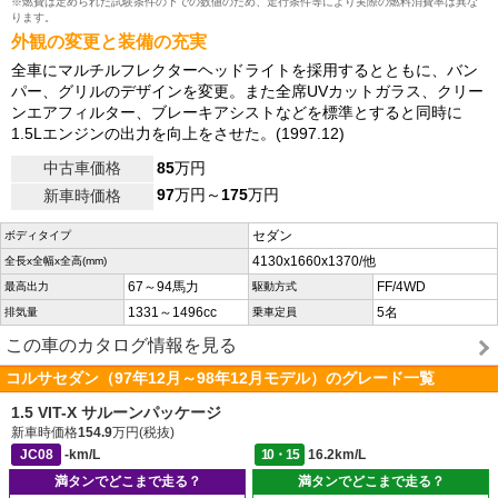
※燃費は定められた試験条件の下での数値のため、走行条件等により実際の燃料消費率は異な
ります。
外観の変更と装備の充実
全車にマルチルフレクターヘッドライトを採用するとともに、バン
パー、グリルのデザインを変更。また全席UVカットガラス、クリー
ンエアフィルター、ブレーキアシストなどを標準とすると同時に
1.5Lエンジンの出力を向上をさせた。(1997.12)
中古車価格
85
万円
97
万円～
175
万円
新車時価格
セダン
ボディタイプ
4130x1660x1370/他
全長x全幅x全高(mm)
67～94馬力
FF/4WD
最高出力
駆動方式
1331～1496cc
5名
排気量
乗車定員
この車のカタログ情報を見る
コルサセダン（97年12月～98年12月モデル）のグレード一覧
1.5 VIT-X サルーンパッケージ
新車時価格
154.9
万円(税抜)
JC08
-km/L
10・15
16.2km/L
満タンでどこまで走る？
満タンでどこまで走る？