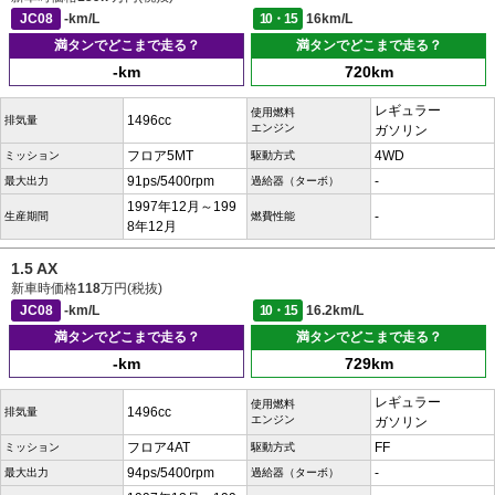
JC08
-km/L
10・15
16km/L
満タンでどこまで走る？
満タンでどこまで走る？
-km
720km
レギュラー
使用燃料
1496cc
排気量
エンジン
ガソリン
フロア5MT
4WD
ミッション
駆動方式
91ps/5400rpm
-
最大出力
過給器（ターボ）
1997年12月～199
-
生産期間
燃費性能
8年12月
1.5 AX
新車時価格
118
万円(税抜)
JC08
-km/L
10・15
16.2km/L
満タンでどこまで走る？
満タンでどこまで走る？
-km
729km
レギュラー
使用燃料
1496cc
排気量
エンジン
ガソリン
フロア4AT
FF
ミッション
駆動方式
94ps/5400rpm
-
最大出力
過給器（ターボ）