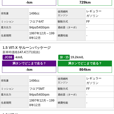
-km
729km
レギュラー
使用燃料
1496cc
排気量
エンジン
ガソリン
フロア4AT
FF
ミッション
駆動方式
94ps/5400rpm
-
最大出力
過給器（ターボ）
1997年12月～199
-
生産期間
燃費性能
8年12月
1.5 VIT-X サルーンパッケージ
新車時価格
147.4
万円(税抜)
JC08
-km/L
10・15
19.2km/L
満タンでどこまで走る？
満タンでどこまで走る？
-km
864km
レギュラー
使用燃料
1496cc
排気量
エンジン
ガソリン
フロア5MT
FF
ミッション
駆動方式
94ps/5400rpm
-
最大出力
過給器（ターボ）
1997年12月～199
-
生産期間
燃費性能
8年12月