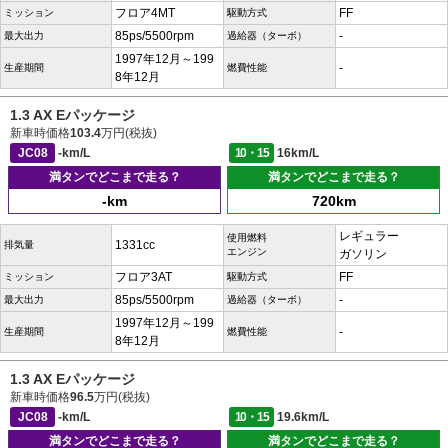
フロア4MT
FF
ミッション
駆動方式
85ps/5500rpm
-
最大出力
過給器（ターボ）
1997年12月～199
-
生産期間
燃費性能
8年12月
1.3 AX Eパッケージ
新車時価格
103.4
万円(税抜)
JC08
-km/L
10・15
16km/L
満タンでどこまで走る？
満タンでどこまで走る？
-km
720km
レギュラー
使用燃料
1331cc
排気量
エンジン
ガソリン
フロア3AT
FF
ミッション
駆動方式
85ps/5500rpm
-
最大出力
過給器（ターボ）
1997年12月～199
-
生産期間
燃費性能
8年12月
1.3 AX Eパッケージ
新車時価格
96.5
万円(税抜)
JC08
-km/L
10・15
19.6km/L
満タンでどこまで走る？
満タンでどこまで走る？