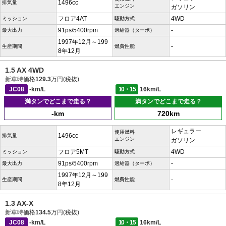
1496cc
排気量
エンジン
ガソリン
フロア4AT
4WD
ミッション
駆動方式
91ps/5400rpm
-
最大出力
過給器（ターボ）
1997年12月～199
-
生産期間
燃費性能
8年12月
1.5 AX 4WD
新車時価格
129.3
万円(税抜)
JC08
-km/L
10・15
16km/L
満タンでどこまで走る？
満タンでどこまで走る？
-km
720km
レギュラー
使用燃料
1496cc
排気量
エンジン
ガソリン
フロア5MT
4WD
ミッション
駆動方式
91ps/5400rpm
-
最大出力
過給器（ターボ）
1997年12月～199
-
生産期間
燃費性能
8年12月
1.3 AX-X
新車時価格
134.5
万円(税抜)
JC08
-km/L
10・15
16km/L