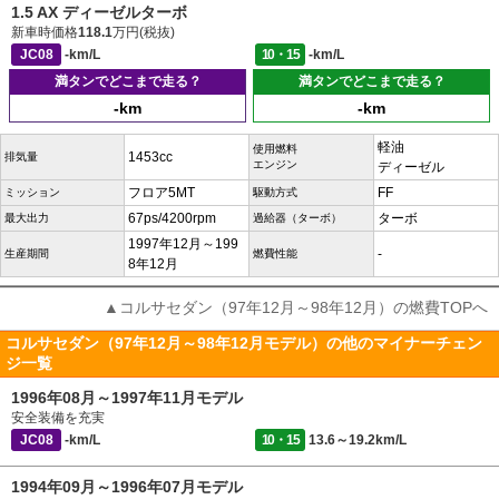
1.5 AX ディーゼルターボ
新車時価格
118.1
万円(税抜)
JC08
-km/L
10・15
-km/L
満タンでどこまで走る？
満タンでどこまで走る？
-km
-km
軽油
使用燃料
1453cc
排気量
エンジン
ディーゼル
フロア5MT
FF
ミッション
駆動方式
67ps/4200rpm
ターボ
最大出力
過給器（ターボ）
1997年12月～199
-
生産期間
燃費性能
8年12月
▲コルサセダン（97年12月～98年12月）の燃費TOPへ
コルサセダン（97年12月～98年12月モデル）の他のマイナーチェン
ジ一覧
1996年08月～1997年11月モデル
安全装備を充実
JC08
-km/L
10・15
13.6～19.2km/L
1994年09月～1996年07月モデル