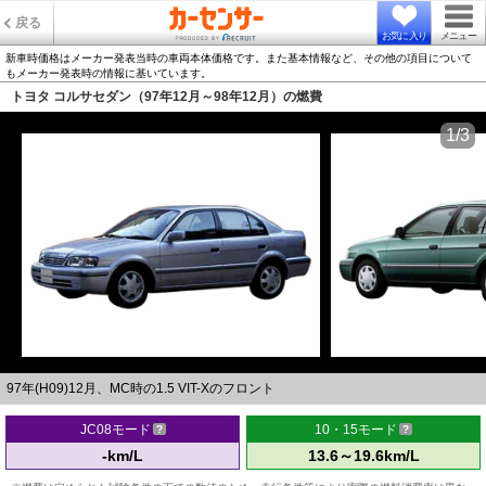
戻る
お気に入り
メニュー
新車時価格はメーカー発表当時の車両本体価格です。また基本情報など、その他の項目について
もメーカー発表時の情報に基いています。
トヨタ コルサセダン（97年12月～98年12月）の燃費
1/3
97年(H09)12月、MC時の1.5 VIT-Xのフロント
JC08モード
10・15モード
-km/L
13.6～19.6km/L