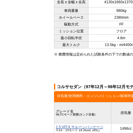
全長 x 全幅 x 全高
4130x1660x137
車両重量
980kg
ホイールベース
2380mm
駆動方式
FF
ミッション位置
フロア
最小回転半径
4.8m
最大トルク
13.5kg・m/4400
※ 燃費情報は定められた試験条件の下での数値
コルサセダン（97年12月～98年12月
排気量/使用燃料・エンジン/ミッション/新車時
グレード名
排気量
WLTCモード燃費(タンク容量)
1.5 VIT-X サルーンパッケージ
1496cc
※10・15モード 19.2km/L (45L)