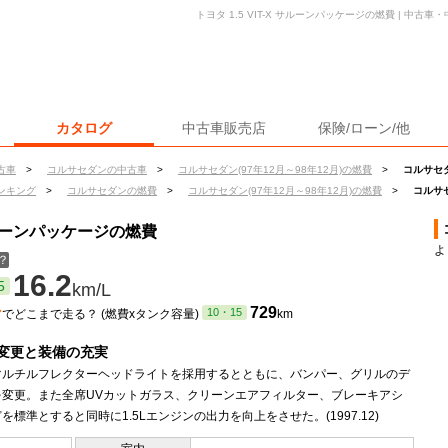
トヨタ 1.5 VIT-X サルーンパッケージの燃費 | 中
カタログ
中古車販売店
保険/ローン/他
古車
>
コルサセダンの中古車
>
コルサセダン(97年12月～98年12月)の燃費
>
コルサセダ
ンキング
>
コルサセダンの燃費
>
コルサセダン(97年12月～98年12月)の燃費
>
コルサセ
 サルーンパッケージの燃費
よ
？
16.2
5
km/L
ン
729
10・15
でどこまで走る？ (燃費xタンク容量)
km
変更と装備の充実
マルチルフレクターヘッドライトを採用するとともに、バンパー、グリルのデ
を変更。また全席UVカットガラス、クリーンエアフィルター、ブレーキアシ
を標準とすると同時に1.5Lエンジンの出力を向上をさせた。(1997.12)