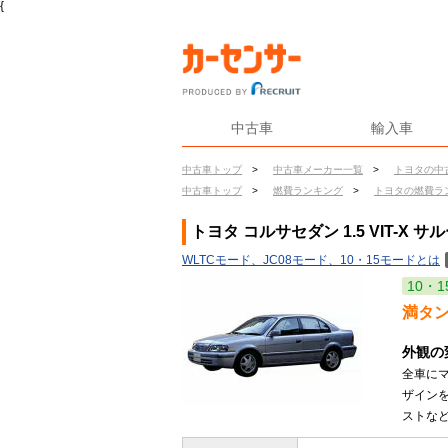
{
中古車
輸入車
中古車トップ
>
中古車メーカー一覧
>
トヨタの中
中古車トップ
>
燃費ランキング
>
トヨタの燃費ラ
トヨタ コルサセダン 1.5 VIT-X
WLTCモード、JC08モード、10・15モードとは
10・1
満タ
外観の
全車に
ザイン
ストなど