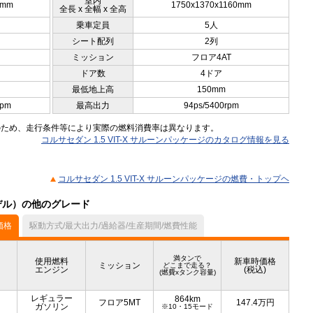
室内
0mm
1750x1370x1160mm
全長 x 全幅 x 全高
乗車定員
5人
シート配列
2列
ミッション
フロア4AT
ドア数
4ドア
最低地上高
150mm
rpm
最高出力
94ps/5400rpm
のため、走行条件等により実際の燃料消費率は異なります。
コルサセダン 1.5 VIT-X サルーンパッケージのカタログ情報を見る
コルサセダン 1.5 VIT-X サルーンパッケージの燃費・トップヘ
モデル）の他のグレード
価格
駆動方式/最大出力/過給器/生産期間/燃費性能
満タンで
使用燃料
新車時価格
ミッション
どこまで走る？
エンジン
(税込)
(燃費xタンク容量)
レギュラー
864km
フロア5MT
147.4
万円
ガソリン
※10・15モード