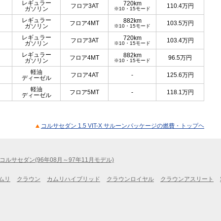
レギュラー
720km
フロア3AT
110.4
万円
ガソリン
※10・15モード
レギュラー
882km
フロア4MT
103.5
万円
ガソリン
※10・15モード
レギュラー
720km
フロア3AT
103.4
万円
ガソリン
※10・15モード
レギュラー
882km
フロア4MT
96.5
万円
ガソリン
※10・15モード
軽油
フロア4AT
-
125.6
万円
ディーゼル
軽油
フロア5MT
-
118.1
万円
ディーゼル
コルサセダン 1.5 VIT-X サルーンパッケージの燃費・トップヘ
コルサセダン(96年08月～97年11月モデル)
ムリ
クラウン
カムリハイブリッド
クラウンロイヤル
クラウンアスリート