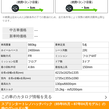
（燃費×タンク容量）
（燃費×タンク容量）
-
-
km
km
※燃費は定められた試験条件の下での数値のため、走行条件等により実際の燃料消費率は異な
ります。
中古車価格
---
新車時価格
---
980kg
5名
車両重量
乗車定員
2400mm
2列
ホイールベース
シート列数
FR
フロア4AT
駆動方式
ミッション
フロア
3ドア
ミッション位置
ドア数
4.8m
150mm
最小回転半径
最低地上高
4215x1625x1335
全長x全幅x全高(mm)
1735x1355x1090
室内 全長x全幅x全高(mm)
130ps/6600rpm
最高出力
15.2kg・m/5200rpm
最大トルク
この車のカタログ情報を見る
スプリンタートレノハッチバック（85年05月～87年04月モデル）の
他のグレード一覧