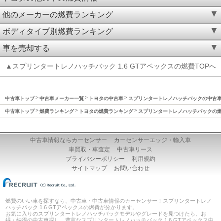
他のメーカーの燃費ランキング
ボディタイプ別燃費ランキング
車を売却する
▲スプリンタートレノハッチバック 1.6 GTアペックスの燃費TOPへ
中古車トップ
中古車メーカー一覧
トヨタの中古車
スプリンタートレノハッチバックの中古
中古車トップ
燃費ランキング
トヨタの燃費ランキング
スプリンタートレノハッチバックの
中古車情報ならカーセンサー
カーセンサーエッジ・輸入車
車買取・車査定
中古車リース
プライバシーポリシー
利用規約
サイトマップ
お問い合わせ
燃費のいい車を探すなら、中古車・中古車情報のカーセンサー！スプリンタートレノ
ハッチバック 1.6 GTアペックスの燃費が分かります。
お気に入りのスプリンタートレノハッチバックモデルやグレードを見つけたら、お
得・納得の中古車探し。豊富なスプリンタートレノハッチバック 1.6 GTアペックス中