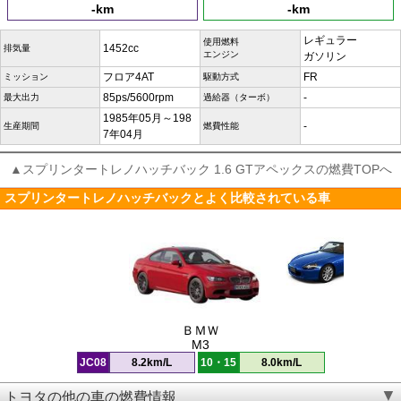
-km
-km
レギュラー
使用燃料
1452cc
排気量
エンジン
ガソリン
フロア4AT
FR
ミッション
駆動方式
85ps/5600rpm
-
最大出力
過給器（ターボ）
1985年05月～198
-
生産期間
燃費性能
7年04月
▲スプリンタートレノハッチバック 1.6 GTアペックスの燃費TOPへ
スプリンタートレノハッチバックとよく比較されている車
ＢＭＷ
M3
JC08
8.2km/L
10・15
8.0km/L
トヨタの他の車の燃費情報