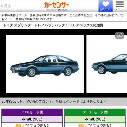
戻る
お気に入り
メニュー
新車時価格はメーカー発表当時の車両本体価格です。また基本情報など、その他の項目について
もメーカー発表時の情報に基いています。
トヨタ スプリンタートレノハッチバック 1.6 GTアペックスの燃費
1/3
85年(S60)5月、MC時のフロント。仕様はグレードにより異なります
JC08モード
10・15モード
-km/L(50L)
-km/L(50L)
満タン
でどこまで走る？
満タン
でどこまで走る？