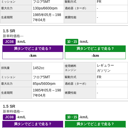
フロア5MT
FR
ミッション
駆動方式
130ps/6600rpm
-
最大出力
過給器（ターボ）
1985年05月～198
-
生産期間
燃費性能
7年04月
1.5 SR
新車時価格
---
JC08
-km/L
10・15
-km/L
満タンでどこまで走る？
満タンでどこまで走る？
-km
-km
レギュラー
使用燃料
1452cc
排気量
エンジン
ガソリン
フロア5MT
FR
ミッション
駆動方式
85ps/5600rpm
-
最大出力
過給器（ターボ）
1985年05月～198
-
生産期間
燃費性能
7年04月
1.5 SR
新車時価格
---
JC08
-km/L
10・15
-km/L
満タンでどこまで走る？
満タンでどこまで走る？