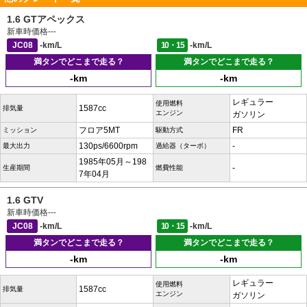
1.6 GTアペックス
新車時価格
---
JC08
-km/L
10・15
-km/L
満タンでどこまで走る？
満タンでどこまで走る？
-km
-km
レギュラー
使用燃料
1587cc
排気量
エンジン
ガソリン
フロア5MT
FR
ミッション
駆動方式
130ps/6600rpm
-
最大出力
過給器（ターボ）
1985年05月～198
-
生産期間
燃費性能
7年04月
1.6 GTV
新車時価格
---
JC08
-km/L
10・15
-km/L
満タンでどこまで走る？
満タンでどこまで走る？
-km
-km
レギュラー
使用燃料
1587cc
排気量
エンジン
ガソリン