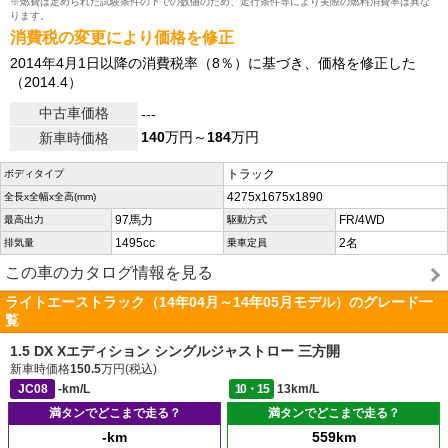
※燃費は定められた試験条件の下での数値のため、走行条件等により実際の燃料消費率は異な
ります。
消費税の変更により価格を修正
2014年4月1日以降の消費税率（8％）に基づき、価格を修正した
（2014.4）
中古車価格
---
140
万円～
184
万円
新車時価格
トラック
ボディタイプ
4275x1675x1890
全長x全幅x全高(mm)
97馬力
FR/4WD
最高出力
駆動方式
1495cc
2名
排気量
乗車定員
この車のカタログ情報を見る
ライトエーストラック（14年04月～14年05月モデル）のグレード一
覧
1.5 DX Xエディション シングルジャストロー 三方開
新車時価格
150.5
万円(税込)
JC08
-km/L
10・15
13km/L
満タンでどこまで走る？
満タンでどこまで走る？
-km
559km