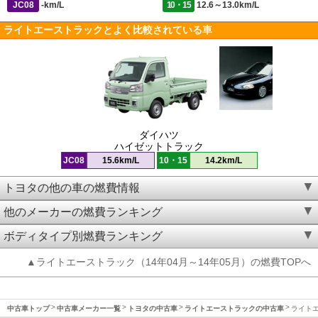
JC08
-km/L
10・15
12.6～13.0km/L
ライトエーストラックとよく比較されている車
ダイハツ
ハイゼットトラック
JC08
15.6km/L
10・15
14.2km/L
トヨタの他の車の燃費情報
他のメーカーの燃費ランキング
ボディタイプ別燃費ランキング
▲ライトエーストラック（14年04月～14年05月）の燃費TOPへ
中古車トップ
中古車メーカー一覧
トヨタの中古車
ライトエーストラックの中古車
ライトエ