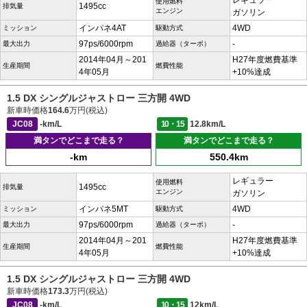
レギュラー
使用燃料
1495cc
排気量
エンジン
ガソリン
インパネ4AT
4WD
ミッション
駆動方式
97ps/6000rpm
-
最大出力
過給器（ターボ）
2014年04月～201
H27年度燃費基準
生産期間
燃費性能
4年05月
+10%達成
1.5 DX シングルジャストロー 三方開 4WD
新車時価格
164.6
万円(税込)
JC08
-km/L
10・15
12.8km/L
満タンでどこまで走る？
満タンでどこまで走る？
-km
550.4km
レギュラー
使用燃料
1495cc
排気量
エンジン
ガソリン
インパネ5MT
4WD
ミッション
駆動方式
97ps/6000rpm
-
最大出力
過給器（ターボ）
2014年04月～201
H27年度燃費基準
生産期間
燃費性能
4年05月
+10%達成
1.5 DX シングルジャストロー 三方開 4WD
新車時価格
173.3
万円(税込)
JC08
-km/L
10・15
12km/L