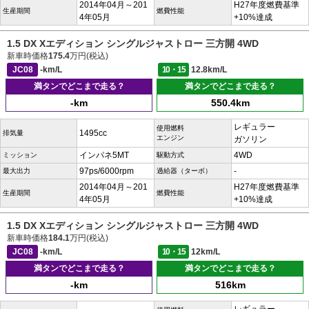
2014年04月～201
H27年度燃費基準
生産期間
燃費性能
4年05月
+10%達成
1.5 DX Xエディション シングルジャストロー 三方開 4WD
新車時価格
175.4
万円(税込)
JC08
-km/L
10・15
12.8km/L
満タンでどこまで走る？
満タンでどこまで走る？
-km
550.4km
レギュラー
使用燃料
1495cc
排気量
エンジン
ガソリン
インパネ5MT
4WD
ミッション
駆動方式
97ps/6000rpm
-
最大出力
過給器（ターボ）
2014年04月～201
H27年度燃費基準
生産期間
燃費性能
4年05月
+10%達成
1.5 DX Xエディション シングルジャストロー 三方開 4WD
新車時価格
184.1
万円(税込)
JC08
-km/L
10・15
12km/L
満タンでどこまで走る？
満タンでどこまで走る？
-km
516km