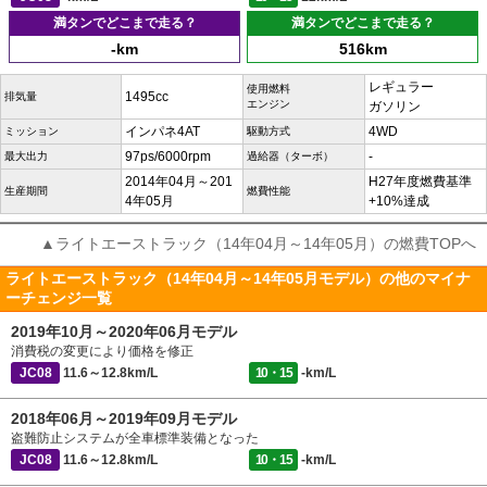
満タンでどこまで走る？
満タンでどこまで走る？
-km
516km
レギュラー
使用燃料
1495cc
排気量
エンジン
ガソリン
インパネ4AT
4WD
ミッション
駆動方式
97ps/6000rpm
-
最大出力
過給器（ターボ）
2014年04月～201
H27年度燃費基準
生産期間
燃費性能
4年05月
+10%達成
▲ライトエーストラック（14年04月～14年05月）の燃費TOPへ
ライトエーストラック（14年04月～14年05月モデル）の他のマイナ
ーチェンジ一覧
2019年10月～2020年06月モデル
消費税の変更により価格を修正
JC08
11.6～12.8km/L
10・15
-km/L
2018年06月～2019年09月モデル
盗難防止システムが全車標準装備となった
JC08
11.6～12.8km/L
10・15
-km/L