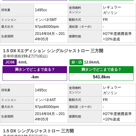
レギュラー
使用燃料
1495cc
排気量
エンジン
ガソリン
インパネ5MT
FR
ミッション
駆動方式
97ps/6000rpm
-
最大出力
過給器（ターボ）
2014年04月～201
H27年度燃費基準
生産期間
燃費性能
4年05月
+10%達成
1.5 DX Xエディション シングルジャストロー 三方開
新車時価格
159.2
万円(税込)
JC08
-km/L
10・15
12.6km/L
満タンでどこまで走る？
満タンでどこまで走る？
-km
541.8km
レギュラー
使用燃料
1495cc
排気量
エンジン
ガソリン
インパネ4AT
FR
ミッション
駆動方式
97ps/6000rpm
-
最大出力
過給器（ターボ）
2014年04月～201
H27年度燃費基準
生産期間
燃費性能
4年05月
+10%達成
1.5 DX シングルジャストロー 三方開