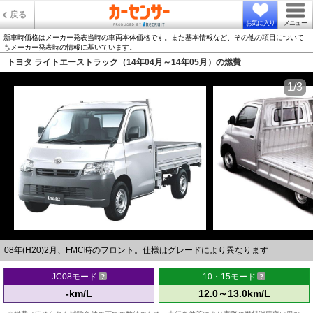
戻る
お気に入り
メニュー
新車時価格はメーカー発表当時の車両本体価格です。また基本情報など、その他の項目について
もメーカー発表時の情報に基いています。
トヨタ ライトエーストラック（14年04月～14年05月）の燃費
1/3
08年(H20)2月、FMC時のフロント。仕様はグレードにより異なります
JC08モード
10・15モード
-km/L
12.0～13.0km/L