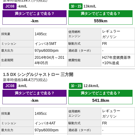
新車時価格
139.7
万円(税込)
JC08
-km/L
10・15
13km/L
満タンでどこまで走る？
満タンでどこまで走る？
-km
559km
レギュラー
使用燃料
1495cc
排気量
エンジン
ガソリン
インパネ5MT
FR
ミッション
駆動方式
97ps/6000rpm
-
最大出力
過給器（ターボ）
2014年04月～201
H27年度燃費基準
生産期間
燃費性能
4年05月
+10%達成
1.5 DX シングルジャストロー 三方開
新車時価格
148.4
万円(税込)
JC08
-km/L
10・15
12.6km/L
満タンでどこまで走る？
満タンでどこまで走る？
-km
541.8km
レギュラー
使用燃料
1495cc
排気量
エンジン
ガソリン
インパネ4AT
FR
ミッション
駆動方式
97ps/6000rpm
-
最大出力
過給器（ターボ）