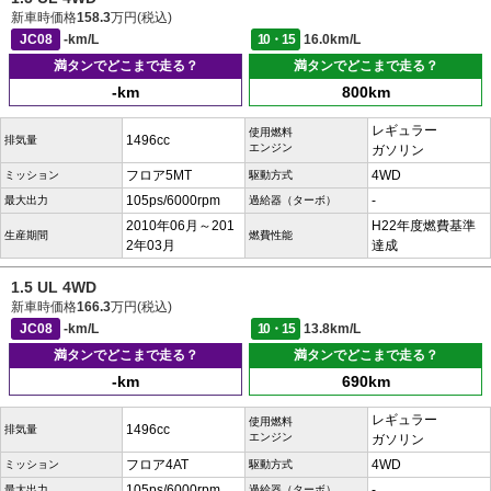
新車時価格
158.3
万円(税込)
JC08
-km/L
10・15
16.0km/L
満タンでどこまで走る？
満タンでどこまで走る？
-km
800km
レギュラー
使用燃料
1496cc
排気量
エンジン
ガソリン
フロア5MT
4WD
ミッション
駆動方式
105ps/6000rpm
-
最大出力
過給器（ターボ）
2010年06月～201
H22年度燃費基準
生産期間
燃費性能
2年03月
達成
1.5 UL 4WD
新車時価格
166.3
万円(税込)
JC08
-km/L
10・15
13.8km/L
満タンでどこまで走る？
満タンでどこまで走る？
-km
690km
レギュラー
使用燃料
1496cc
排気量
エンジン
ガソリン
フロア4AT
4WD
ミッション
駆動方式
105ps/6000rpm
-
最大出力
過給器（ターボ）