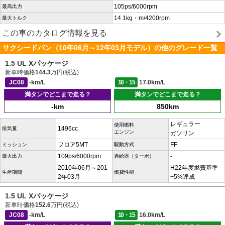
105ps/6000rpm
最高出力
14.1kg・m/4200rpm
最大トルク
この車のカタログ情報を見る
サクシードバン（10年06月～12年03月モデル）の他のグレード一覧
1.5 UL Xパッケージ
新車時価格
144.3
万円(税込)
JC08
-km/L
10・15
17.0km/L
満タンでどこまで走る？
満タンでどこまで走る？
-km
850km
レギュラー
使用燃料
1496cc
排気量
エンジン
ガソリン
フロア5MT
FF
ミッション
駆動方式
109ps/6000rpm
-
最大出力
過給器（ターボ）
2010年06月～201
H22年度燃費基準
生産期間
燃費性能
2年03月
+5%達成
1.5 UL Xパッケージ
新車時価格
152.6
万円(税込)
JC08
-km/L
10・15
16.0km/L