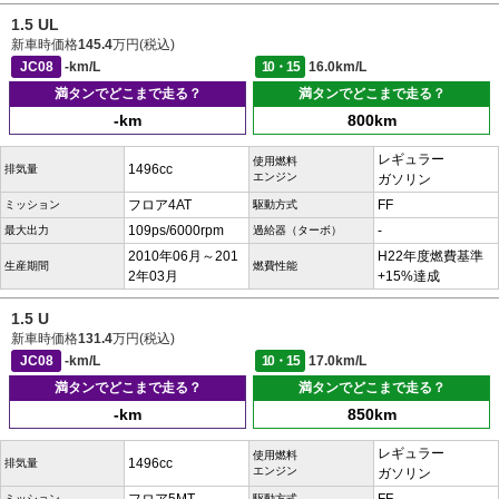
1.5 UL
新車時価格
145.4
万円(税込)
JC08
-km/L
10・15
16.0km/L
満タンでどこまで走る？
満タンでどこまで走る？
-km
800km
レギュラー
使用燃料
1496cc
排気量
エンジン
ガソリン
フロア4AT
FF
ミッション
駆動方式
109ps/6000rpm
-
最大出力
過給器（ターボ）
2010年06月～201
H22年度燃費基準
生産期間
燃費性能
2年03月
+15%達成
1.5 U
新車時価格
131.4
万円(税込)
JC08
-km/L
10・15
17.0km/L
満タンでどこまで走る？
満タンでどこまで走る？
-km
850km
レギュラー
使用燃料
1496cc
排気量
エンジン
ガソリン
ミッション
駆動方式