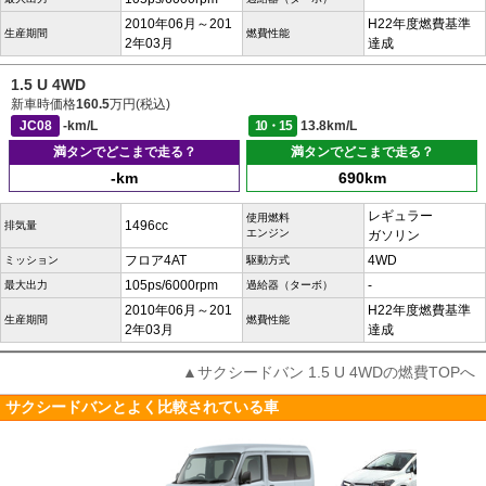
2010年06月～201
H22年度燃費基準
生産期間
燃費性能
2年03月
達成
1.5 U 4WD
新車時価格
160.5
万円(税込)
JC08
-km/L
10・15
13.8km/L
満タンでどこまで走る？
満タンでどこまで走る？
-km
690km
レギュラー
使用燃料
1496cc
排気量
エンジン
ガソリン
フロア4AT
4WD
ミッション
駆動方式
105ps/6000rpm
-
最大出力
過給器（ターボ）
2010年06月～201
H22年度燃費基準
生産期間
燃費性能
2年03月
達成
▲サクシードバン 1.5 U 4WDの燃費TOPへ
サクシードバンとよく比較されている車