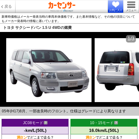
戻る
お気に入り
メニュー
新車時価格はメーカー発表当時の車両本体価格です。また基本情報など、その他の項目について
もメーカー発表時の情報に基いています。
トヨタ サクシードバン 1.5 U 4WDの燃費
1/3
05年(H17)8月、一部改良時のフロント。仕様はグレードにより異なります
JC08モード
10・15モード
-km/L(50L)
16.0km/L(50L)
満タン
でどこまで走る？
満タン
でどこまで走る？