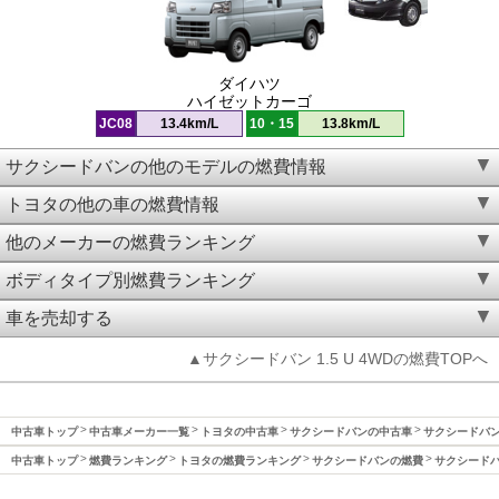
ダイハツ
ハイゼットカーゴ
JC08
13.4km/L
10・15
13.8km/L
サクシードバンの他のモデルの燃費情報
トヨタの他の車の燃費情報
他のメーカーの燃費ランキング
ボディタイプ別燃費ランキング
車を売却する
▲サクシードバン 1.5 U 4WDの燃費TOPへ
中古車トップ
中古車メーカー一覧
トヨタの中古車
サクシードバンの中古車
サクシードバン(
中古車トップ
燃費ランキング
トヨタの燃費ランキング
サクシードバンの燃費
サクシードバン