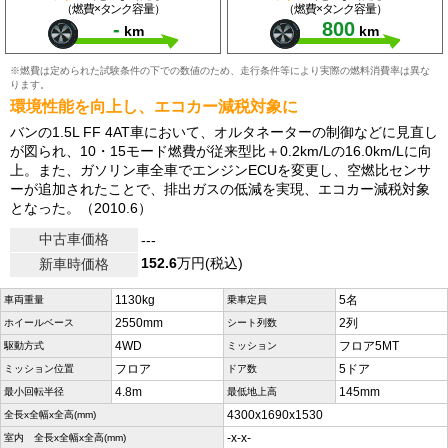
（燃費×タンク容量）
（燃費×タンク容量）
-
800
km
km
※燃費は定められた試験条件の下での数値のため、走行条件等により実際の燃料消費率は異な
ります。
環境性能を向上し、エコカー減税対象に
バンの1.5L FF 4AT車において、オルタネーターの制御などに見直し
が図られ、10・15モード燃費が従来型比＋0.2km/Lの16.0km/Lに向
上。また、ガソリン車全車でエンジンECUを変更し、空燃比センサ
ーが追加されたことで、排出ガスの低減を実現、エコカー減税対象
となった。（2010.6）
中古車価格
---
152.6
万円(税込)
新車時価格
1130kg
5名
車両重量
乗車定員
2550mm
2列
ホイールベース
シート列数
4WD
フロア5MT
駆動方式
ミッション
フロア
5ドア
ミッション位置
ドア数
4.8m
145mm
最小回転半径
最低地上高
4300x1690x1530
全長x全幅x全高(mm)
-x-x-
室内 全長x全幅x全高(mm)