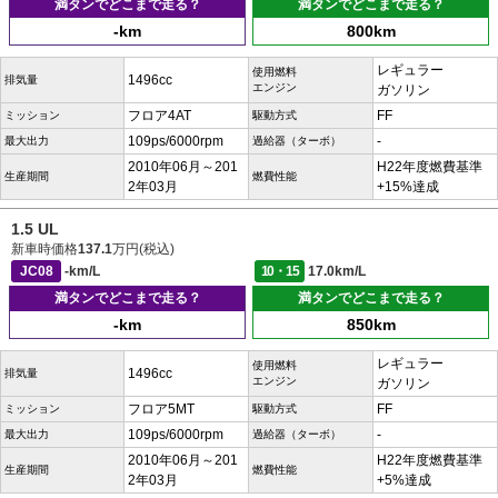
満タンでどこまで走る？
満タンでどこまで走る？
-km
800km
レギュラー
使用燃料
1496cc
排気量
エンジン
ガソリン
フロア4AT
FF
ミッション
駆動方式
109ps/6000rpm
-
最大出力
過給器（ターボ）
2010年06月～201
H22年度燃費基準
生産期間
燃費性能
2年03月
+15%達成
1.5 UL
新車時価格
137.1
万円(税込)
JC08
-km/L
10・15
17.0km/L
満タンでどこまで走る？
満タンでどこまで走る？
-km
850km
レギュラー
使用燃料
1496cc
排気量
エンジン
ガソリン
フロア5MT
FF
ミッション
駆動方式
109ps/6000rpm
-
最大出力
過給器（ターボ）
2010年06月～201
H22年度燃費基準
生産期間
燃費性能
2年03月
+5%達成