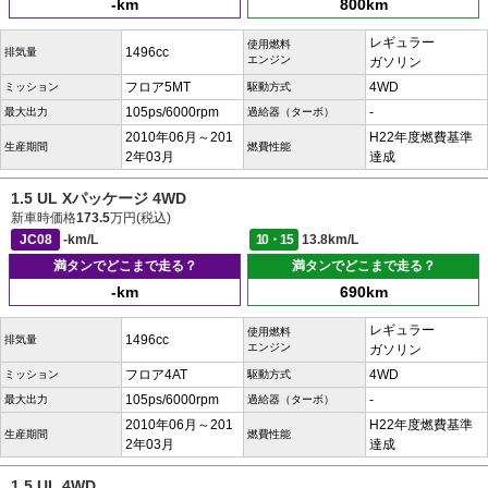
-km
800km
レギュラー
使用燃料
1496cc
排気量
エンジン
ガソリン
フロア5MT
4WD
ミッション
駆動方式
105ps/6000rpm
-
最大出力
過給器（ターボ）
2010年06月～201
H22年度燃費基準
生産期間
燃費性能
2年03月
達成
1.5 UL Xパッケージ 4WD
新車時価格
173.5
万円(税込)
JC08
-km/L
10・15
13.8km/L
満タンでどこまで走る？
満タンでどこまで走る？
-km
690km
レギュラー
使用燃料
1496cc
排気量
エンジン
ガソリン
フロア4AT
4WD
ミッション
駆動方式
105ps/6000rpm
-
最大出力
過給器（ターボ）
2010年06月～201
H22年度燃費基準
生産期間
燃費性能
2年03月
達成
1.5 UL 4WD