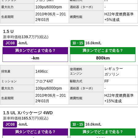
フロア5MT
FF
109ps/6000rpm
-
最大出力
過給器（ターボ）
2010年06月～201
H22年度燃費基準
生産期間
燃費性能
2年03月
+5%達成
1.5 U
新車時価格
139.7
万円(税込)
JC08
-km/L
10・15
16.0km/L
満タンでどこまで走る？
満タンでどこまで走る？
-km
800km
レギュラー
使用燃料
1496cc
排気量
エンジン
ガソリン
フロア4AT
FF
ミッション
駆動方式
109ps/6000rpm
-
最大出力
過給器（ターボ）
2010年06月～201
H22年度燃費基準
生産期間
燃費性能
2年03月
+15%達成
1.5 UL Xパッケージ 4WD
新車時価格
165.5
万円(税込)
JC08
-km/L
10・15
16.0km/L
満タンでどこまで走る？
満タンでどこまで走る？