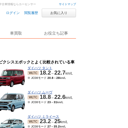
車・中古車情報ならカーセンサー
サイトマップ
ログイン
閲覧履歴
お気に入り
車買取
お役立ち記事
ピクシスエポックとよく比較されている車
ダイハツ タント
18.2
22.7
WLTC
～
km/L
※ JC08モード
20.8
～
28
km/L
ダイハツ ムーヴ
18.8
22.6
WLTC
～
km/L
※ JC08モード
23
～
31
km/L
ダイハツ ミライース
23.2
25
WLTC
～
km/L
※ JC08モード
27
～
35.2
km/L