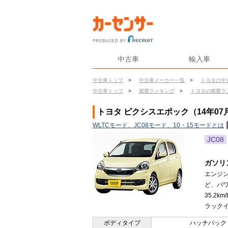
中古車
輸入車
中古車トップ
>
中古車メーカー一覧
>
トヨタの中
中古車トップ
>
燃費ランキング
>
トヨタの燃費ラ
トヨタ ピクシスエポック（14年07
WLTCモード、JC08モード、10・15モードとは
JC08
ガソリ
エンジ
ど、パワ
35.2
ラックイ
ボディタイプ
ハッチバック