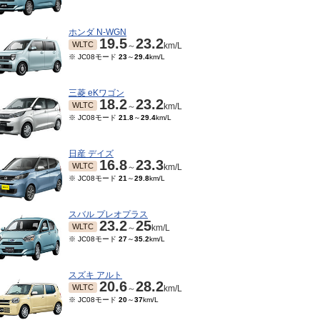
ホンダ N-WGN
19.5
23.2
WLTC
～
km/L
※ JC08モード
23
～
29.4
km/L
三菱 eKワゴン
18.2
23.2
WLTC
～
km/L
※ JC08モード
21.8
～
29.4
km/L
日産 デイズ
16.8
23.3
WLTC
～
km/L
※ JC08モード
21
～
29.8
km/L
スバル プレオプラス
23.2
25
WLTC
～
km/L
※ JC08モード
27
～
35.2
km/L
スズキ アルト
20.6
28.2
WLTC
～
km/L
※ JC08モード
20
～
37
km/L