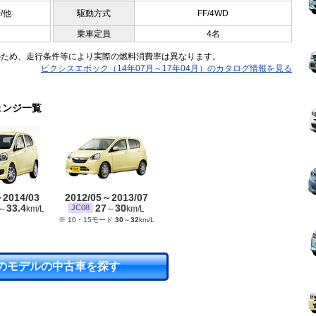
0/他
駆動方式
FF/4WD
乗車定員
4名
のため、走行条件等により実際の燃料消費率は異なります。
ピクシスエポック（14年07月～17年04月）のカタログ情報を見る
ェンジ一覧
～2014/03
2012/05～2013/07
33.4
27
30
JC08
～
km/L
～
km/L
※ 10・15モード
30
～
32
km/L
のモデルの中古車を探す