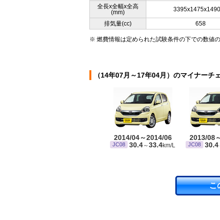
全長x全幅x全高
3395x1475x149
(mm)
排気量(cc)
658
※ 燃費情報は定められた試験条件の下での数値
（14年07月～17年04月）のマイナーチ
2014/04～2014/06
2013/08
30.4
33.4
30.4
JC08
JC08
～
km/L
こ