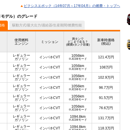
ピクシスエポック（14年07月～17年04月）の燃費・トップヘ
4月モデル）のグレード
価格
駆動方式/最大出力/過給器/生産期間/燃費性能
満タンで
使用燃料
新車時価格
ミッション
どこまで走る？
エンジン
(税込)
(燃費xタンク容量)
レギュラー
1056km
インパネCVT
121.4
万円
ガソリン
※JC08モード
レギュラー
1056km
インパネCVT
108
万円
ガソリン
※JC08モード
レギュラー
1056km
インパネCVT
102.9
万円
ガソリン
※JC08モード
レギュラー
1056km
インパネCVT
96.7
万円
ガソリン
※JC08モード
レギュラー
1056km
インパネCVT
91.5
万円
ガソリン
※JC08モード
レギュラー
1056km
インパネCVT
76.6
万円
ガソリン
※JC08モード
レギュラー
1094.8km
インパネCVT
131.7
万円
ガソリン
※JC08モード
レギュラー
1094.8km
インパネCVT
118.3
万円
※JC08モード