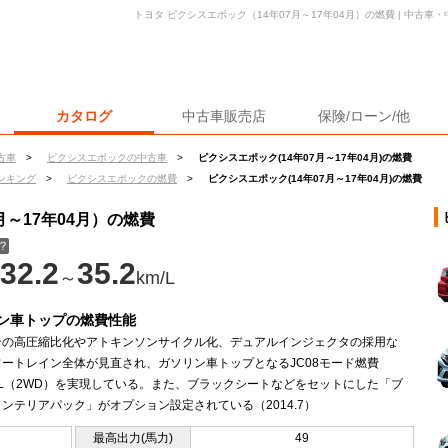
トヨタ ピクシスエポック（14年07月～17年04月）の燃費 | 中古
カタログ
中古車販売店
保険/ローン/他
古車
>
ピクシスエポックの中古車
>
ピクシスエポック(14年07月～17年04月)の燃費
ンキング
>
ピクシスエポックの燃費
>
ピクシスエポック(14年07月～17年04月)の燃費
月～17年04月）の燃費
？
32.2
35.2
～
km/L
ン車トップの燃費性能
ンの高圧縮比化やアトキンソンサイクル化、デュアルインジェクタの採用な
ートレイン全体が見直され、ガソリン車トップとなるJC08モード燃費
km/L（2WD）を実現している。また、ブラックシートなどをセットにした「ブ
ンテリアパック」がオプション設定されている（2014.7）
最高出力(馬力)
49