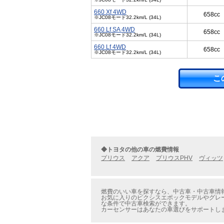
660 Xf 4WD
658cc
※JC08モード32.2km/L (34L)
660 Lf SA 4WD
658cc
※JC08モード32.2km/L (34L)
660 Lf 4WD
658cc
※JC08モード32.2km/L (34L)
こ
◆トヨタの他の車の燃費情報
プリウス
アクア
プリウスPHV
ヴィッツ
燃費のいい車を探すなら、中古車・中古車情報
お気に入りのピクシスエポックモデルやグレー
な条件で中古車検索ができます。
カーセンサーはあなたの車選びをサポートし