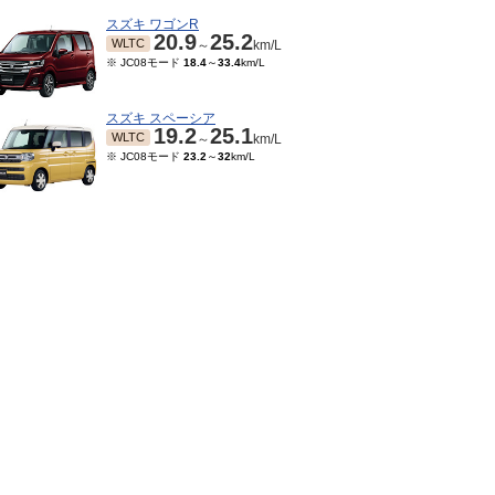
スズキ ワゴンR
20.9
25.2
WLTC
～
km/L
※ JC08モード
18.4
～
33.4
km/L
スズキ スペーシア
19.2
25.1
WLTC
～
km/L
※ JC08モード
23.2
～
32
km/L