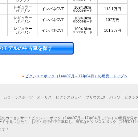
ガソリン
レギュラー
1094.8km
インパネCVT
113.1
万円
ガソリン
※JC08モード
レギュラー
1094.8km
インパネCVT
107
万円
ガソリン
※JC08モード
レギュラー
1094.8km
インパネCVT
101.8
万円
ガソリン
※JC08モード
のモデルの中古車を探す
ピクシスエポック（14年07月～17年04月）の燃費・トップヘ
カローラスポーツ
オーリス
ピクシスジョイ
プリウスEX
パッソ
ピクシ
のカーセンサー！ピクシスエポック（14年07月～17年04月モデル）の燃費が分
ドを見つけたら、お得・納得の中古車探し。豊富なピクシスエポック（14年07月～
ます！