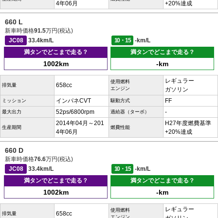
4年06月
+20%達成
660 L
新車時価格
91.5
万円(税込)
JC08
33.4km/L
10・15
-km/L
満タンでどこまで走る？
満タンでどこまで走る？
1002km
-km
レギュラー
使用燃料
658cc
排気量
エンジン
ガソリン
インパネCVT
FF
ミッション
駆動方式
52ps/6800rpm
-
最大出力
過給器（ターボ）
2014年04月～201
H27年度燃費基準
生産期間
燃費性能
4年06月
+20%達成
660 D
新車時価格
76.6
万円(税込)
JC08
33.4km/L
10・15
-km/L
満タンでどこまで走る？
満タンでどこまで走る？
1002km
-km
レギュラー
使用燃料
658cc
排気量
エンジン