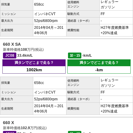
レギュラー
使用燃料
658cc
排気量
エンジン
ガソリン
インパネCVT
FF
ミッション
駆動方式
52ps/6800rpm
-
最大出力
過給器（ターボ）
2014年04月～201
H27年度燃費基準
生産期間
燃費性能
4年06月
+20%達成
660 X SA
新車時価格
108
万円(税込)
JC08
33.4km/L
10・15
-km/L
満タンでどこまで走る？
満タンでどこまで走る？
1002km
-km
レギュラー
使用燃料
658cc
排気量
エンジン
ガソリン
インパネCVT
FF
ミッション
駆動方式
52ps/6800rpm
-
最大出力
過給器（ターボ）
2014年04月～201
H27年度燃費基準
生産期間
燃費性能
4年06月
+20%達成
660 X
新車時価格
102.9
万円(税込)