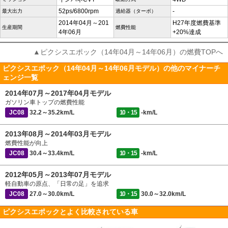
52ps/6800rpm
-
最大出力
過給器（ターボ）
2014年04月～201
H27年度燃費基準
生産期間
燃費性能
4年06月
+20%達成
▲ピクシスエポック（14年04月～14年06月）の燃費TOPへ
ピクシスエポック（14年04月～14年06月モデル）の他のマイナーチ
ェンジ一覧
2014年07月～2017年04月モデル
ガソリン車トップの燃費性能
JC08
32.2～35.2km/L
10・15
-km/L
2013年08月～2014年03月モデル
燃費性能が向上
JC08
30.4～33.4km/L
10・15
-km/L
2012年05月～2013年07月モデル
軽自動車の原点、「日常の足」を追求
JC08
27.0～30.0km/L
10・15
30.0～32.0km/L
ピクシスエポックとよく比較されている車