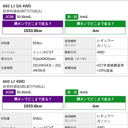
660 Lf SA 4WD
新車時価格
107
万円(税込)
JC08
30.4km/L
10・15
-km/L
満タンでどこまで走る？
満タンでどこまで走る？
1033.6km
-km
レギュラー
使用燃料
658cc
排気量
エンジン
ガソリン
インパネCVT
4WD
ミッション
駆動方式
52ps/6800rpm
-
最大出力
過給器（ターボ）
2014年04月～201
H27年度燃費基準
生産期間
燃費性能
4年06月
+20%達成
660 Lf 4WD
新車時価格
101.8
万円(税込)
JC08
30.4km/L
10・15
-km/L
満タンでどこまで走る？
満タンでどこまで走る？
1033.6km
-km
レギュラー
使用燃料
658cc
排気量
エンジン
ガソリン
インパネCVT
4WD
ミッション
駆動方式