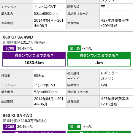
ガソリン
インパネCVT
FF
ミッション
駆動方式
52ps/6800rpm
-
最大出力
過給器（ターボ）
2014年04月～201
H27年度燃費基準
生産期間
燃費性能
4年06月
+20%達成
660 Gf SA 4WD
新車時価格
131.7
万円(税込)
JC08
30.4km/L
10・15
-km/L
満タンでどこまで走る？
満タンでどこまで走る？
1033.6km
-km
レギュラー
使用燃料
658cc
排気量
エンジン
ガソリン
インパネCVT
4WD
ミッション
駆動方式
52ps/6800rpm
-
最大出力
過給器（ターボ）
2014年04月～201
H27年度燃費基準
生産期間
燃費性能
4年06月
+20%達成
660 Xf SA 4WD
新車時価格
118.3
万円(税込)
JC08
30.4km/L
10・15
-km/L