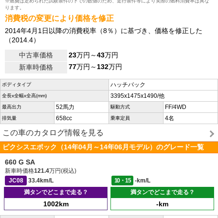
※燃費は定められた試験条件の下での数値のため、走行条件等により実際の燃料消費率は異な
ります。
消費税の変更により価格を修正
2014年4月1日以降の消費税率（8％）に基づき、価格を修正した
（2014.4）
中古車価格
23
万円～
43
万円
77
万円～
132
万円
新車時価格
ハッチバック
ボディタイプ
3395x1475x1490/他
全長x全幅x全高(mm)
52馬力
FF/4WD
最高出力
駆動方式
658cc
4名
排気量
乗車定員
この車のカタログ情報を見る
ピクシスエポック（14年04月～14年06月モデル）のグレード一覧
660 G SA
新車時価格
121.4
万円(税込)
JC08
33.4km/L
10・15
-km/L
満タンでどこまで走る？
満タンでどこまで走る？
1002km
-km