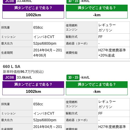
JC08
33.4km/L
10・15
-km/L
満タンでどこまで走る？
満タンでどこまで走る？
1002km
-km
レギュラー
使用燃料
658cc
排気量
エンジン
ガソリン
インパネCVT
FF
ミッション
駆動方式
52ps/6800rpm
-
最大出力
過給器（ターボ）
2014年04月～201
H27年度燃費基準
生産期間
燃費性能
4年06月
+20%達成
660 L SA
新車時価格
96.7
万円(税込)
JC08
33.4km/L
10・15
-km/L
満タンでどこまで走る？
満タンでどこまで走る？
1002km
-km
レギュラー
使用燃料
658cc
排気量
エンジン
ガソリン
インパネCVT
FF
ミッション
駆動方式
52ps/6800rpm
-
最大出力
過給器（ターボ）
2014年04月～201
H27年度燃費基準
生産期間
燃費性能