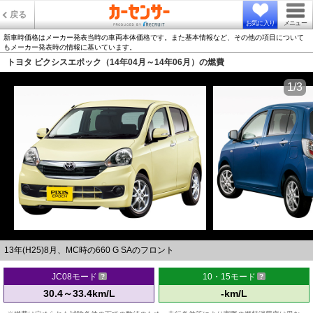
戻る
お気に入り
メニュー
新車時価格はメーカー発表当時の車両本体価格です。また基本情報など、その他の項目について
もメーカー発表時の情報に基いています。
トヨタ ピクシスエポック（14年04月～14年06月）の燃費
1/3
13年(H25)8月、MC時の660 G SAのフロント
JC08モード
10・15モード
30.4～33.4km/L
-km/L