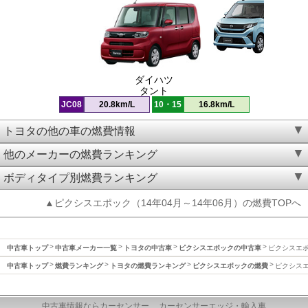
ダイハツ
タント
JC08
20.8km/L
10・15
16.8km/L
トヨタの他の車の燃費情報
他のメーカーの燃費ランキング
ボディタイプ別燃費ランキング
▲ピクシスエポック（14年04月～14年06月）の燃費TOPへ
中古車トップ
中古車メーカー一覧
トヨタの中古車
ピクシスエポックの中古車
ピクシスエポッ
中古車トップ
燃費ランキング
トヨタの燃費ランキング
ピクシスエポックの燃費
ピクシスエ
中古車情報ならカーセンサー
カーセンサーエッジ・輸入車