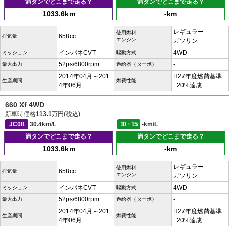
満タンでどこまで走る？
満タンでどこまで走る？
1033.6km
-km
レギュラー
使用燃料
658cc
排気量
エンジン
ガソリン
インパネCVT
4WD
ミッション
駆動方式
52ps/6800rpm
-
最大出力
過給器（ターボ）
2014年04月～201
H27年度燃費基準
生産期間
燃費性能
4年06月
+20%達成
660 Xf 4WD
新車時価格
113.1
万円(税込)
JC08
30.4km/L
10・15
-km/L
満タンでどこまで走る？
満タンでどこまで走る？
1033.6km
-km
レギュラー
使用燃料
658cc
排気量
エンジン
ガソリン
インパネCVT
4WD
ミッション
駆動方式
52ps/6800rpm
-
最大出力
過給器（ターボ）
2014年04月～201
H27年度燃費基準
生産期間
燃費性能
4年06月
+20%達成