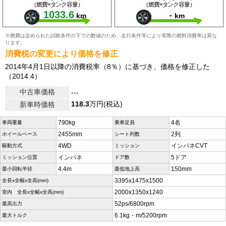
（燃費×タンク容量）
（燃費×タンク容量）
1033.6
-
km
km
※燃費は定められた試験条件の下での数値のため、走行条件等により実際の燃料消費率は異な
ります。
消費税の変更により価格を修正
2014年4月1日以降の消費税率（8％）に基づき、価格を修正した
（2014.4）
中古車価格
---
118.3
万円(税込)
新車時価格
790kg
4名
車両重量
乗車定員
2455mm
2列
ホイールベース
シート列数
4WD
インパネCVT
駆動方式
ミッション
インパネ
5ドア
ミッション位置
ドア数
4.4m
150mm
最小回転半径
最低地上高
3395x1475x1500
全長x全幅x全高(mm)
2000x1350x1240
室内 全長x全幅x全高(mm)
52ps/6800rpm
最高出力
6.1kg・m/5200rpm
最大トルク