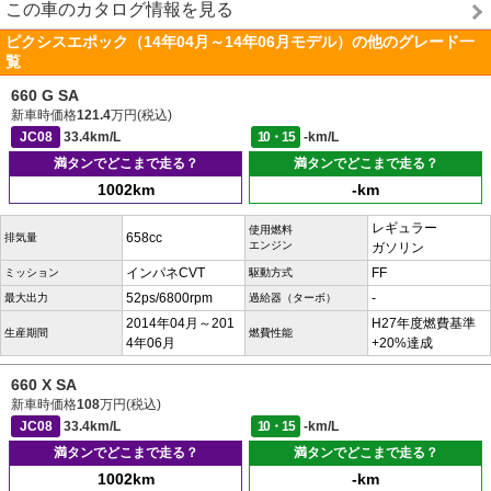
この車のカタログ情報を見る
ピクシスエポック（14年04月～14年06月モデル）の他のグレード一
覧
660 G SA
新車時価格
121.4
万円(税込)
JC08
33.4km/L
10・15
-km/L
満タンでどこまで走る？
満タンでどこまで走る？
1002km
-km
レギュラー
使用燃料
658cc
排気量
エンジン
ガソリン
インパネCVT
FF
ミッション
駆動方式
52ps/6800rpm
-
最大出力
過給器（ターボ）
2014年04月～201
H27年度燃費基準
生産期間
燃費性能
4年06月
+20%達成
660 X SA
新車時価格
108
万円(税込)
JC08
33.4km/L
10・15
-km/L
満タンでどこまで走る？
満タンでどこまで走る？
1002km
-km