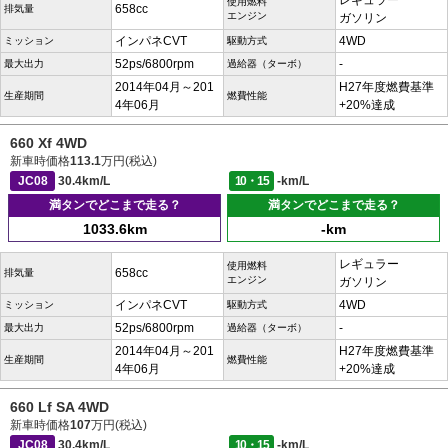
レギュラー
使用燃料
658cc
排気量
エンジン
ガソリン
インパネCVT
4WD
ミッション
駆動方式
52ps/6800rpm
-
最大出力
過給器（ターボ）
2014年04月～201
H27年度燃費基準
生産期間
燃費性能
4年06月
+20%達成
660 Xf 4WD
新車時価格
113.1
万円(税込)
JC08
30.4km/L
10・15
-km/L
満タンでどこまで走る？
満タンでどこまで走る？
1033.6km
-km
レギュラー
使用燃料
658cc
排気量
エンジン
ガソリン
インパネCVT
4WD
ミッション
駆動方式
52ps/6800rpm
-
最大出力
過給器（ターボ）
2014年04月～201
H27年度燃費基準
生産期間
燃費性能
4年06月
+20%達成
660 Lf SA 4WD
新車時価格
107
万円(税込)
JC08
30.4km/L
10・15
-km/L