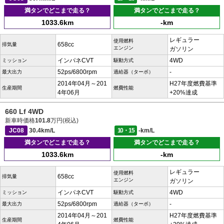
満タンでどこまで走る？
満タンでどこまで走る？
1033.6km
-km
レギュラー
使用燃料
658cc
排気量
エンジン
ガソリン
インパネCVT
4WD
ミッション
駆動方式
52ps/6800rpm
-
最大出力
過給器（ターボ）
2014年04月～201
H27年度燃費基準
生産期間
燃費性能
4年06月
+20%達成
660 Lf 4WD
新車時価格
101.8
万円(税込)
JC08
30.4km/L
10・15
-km/L
満タンでどこまで走る？
満タンでどこまで走る？
1033.6km
-km
レギュラー
使用燃料
658cc
排気量
エンジン
ガソリン
インパネCVT
4WD
ミッション
駆動方式
52ps/6800rpm
-
最大出力
過給器（ターボ）
2014年04月～201
H27年度燃費基準
生産期間
燃費性能