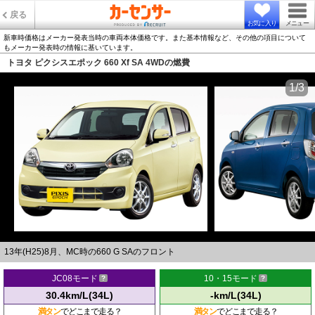
戻る
お気に入り
メニュー
新車時価格はメーカー発表当時の車両本体価格です。また基本情報など、その他の項目について
もメーカー発表時の情報に基いています。
トヨタ ピクシスエポック 660 Xf SA 4WDの燃費
1/3
13年(H25)8月、MC時の660 G SAのフロント
JC08モード
10・15モード
30.4km/L(34L)
-km/L(34L)
満タン
でどこまで走る？
満タン
でどこまで走る？