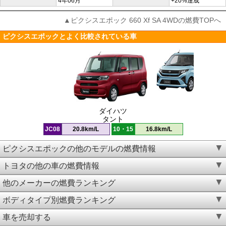
4年06月
+20%達成
▲ピクシスエポック 660 Xf SA 4WDの燃費TOPへ
ピクシスエポックとよく比較されている車
ダイハツ
タント
JC08
20.8km/L
10・15
16.8km/L
ピクシスエポックの他のモデルの燃費情報
トヨタの他の車の燃費情報
他のメーカーの燃費ランキング
ボディタイプ別燃費ランキング
車を売却する