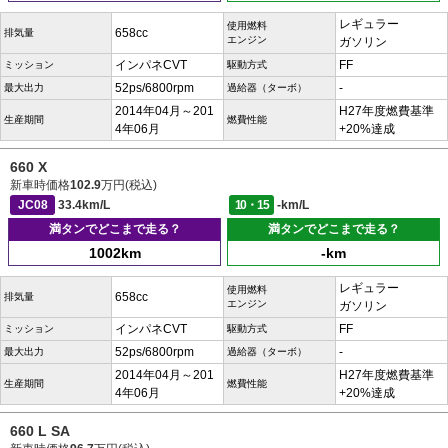
レギュラー
使用燃料
658cc
排気量
エンジン
ガソリン
インパネCVT
FF
ミッション
駆動方式
52ps/6800rpm
-
最大出力
過給器（ターボ）
2014年04月～201
H27年度燃費基準
生産期間
燃費性能
4年06月
+20%達成
660 X
新車時価格
102.9
万円(税込)
JC08
33.4km/L
10・15
-km/L
満タンでどこまで走る？
満タンでどこまで走る？
1002km
-km
レギュラー
使用燃料
658cc
排気量
エンジン
ガソリン
インパネCVT
FF
ミッション
駆動方式
52ps/6800rpm
-
最大出力
過給器（ターボ）
2014年04月～201
H27年度燃費基準
生産期間
燃費性能
4年06月
+20%達成
660 L SA