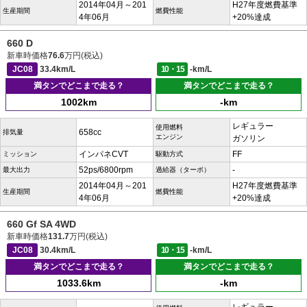
2014年04月～201
H27年度燃費基準
生産期間
燃費性能
4年06月
+20%達成
660 D
新車時価格
76.6
万円(税込)
JC08
33.4km/L
10・15
-km/L
満タンでどこまで走る？
満タンでどこまで走る？
1002km
-km
レギュラー
使用燃料
658cc
排気量
エンジン
ガソリン
インパネCVT
FF
ミッション
駆動方式
52ps/6800rpm
-
最大出力
過給器（ターボ）
2014年04月～201
H27年度燃費基準
生産期間
燃費性能
4年06月
+20%達成
660 Gf SA 4WD
新車時価格
131.7
万円(税込)
JC08
30.4km/L
10・15
-km/L
満タンでどこまで走る？
満タンでどこまで走る？
1033.6km
-km