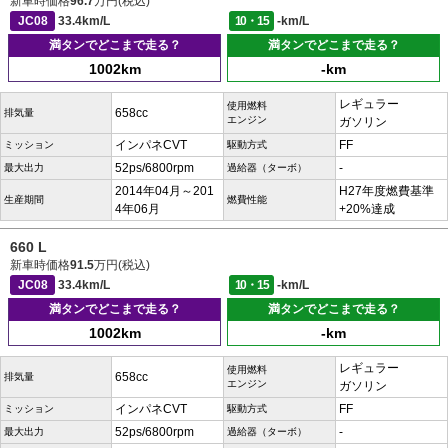
新車時価格
96.7
万円(税込)
JC08
33.4km/L
10・15
-km/L
満タンでどこまで走る？
満タンでどこまで走る？
1002km
-km
レギュラー
使用燃料
658cc
排気量
エンジン
ガソリン
インパネCVT
FF
ミッション
駆動方式
52ps/6800rpm
-
最大出力
過給器（ターボ）
2014年04月～201
H27年度燃費基準
生産期間
燃費性能
4年06月
+20%達成
660 L
新車時価格
91.5
万円(税込)
JC08
33.4km/L
10・15
-km/L
満タンでどこまで走る？
満タンでどこまで走る？
1002km
-km
レギュラー
使用燃料
658cc
排気量
エンジン
ガソリン
インパネCVT
FF
ミッション
駆動方式
52ps/6800rpm
-
最大出力
過給器（ターボ）