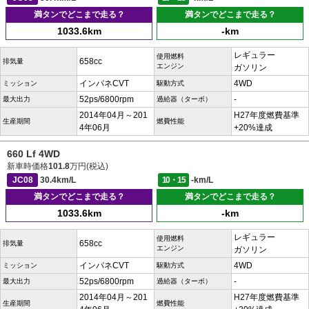
満タンでどこまで走る？
満タンでどこまで走る？
1033.6km
-km
レギュラー
使用燃料
658cc
排気量
エンジン
ガソリン
インパネCVT
4WD
ミッション
駆動方式
52ps/6800rpm
-
最大出力
過給器（ターボ）
2014年04月～201
H27年度燃費基準
生産期間
燃費性能
4年06月
+20%達成
660 Lf 4WD
新車時価格
101.8
万円(税込)
JC08
30.4km/L
10・15
-km/L
満タンでどこまで走る？
満タンでどこまで走る？
1033.6km
-km
レギュラー
使用燃料
658cc
排気量
エンジン
ガソリン
インパネCVT
4WD
ミッション
駆動方式
52ps/6800rpm
-
最大出力
過給器（ターボ）
2014年04月～201
H27年度燃費基準
生産期間
燃費性能