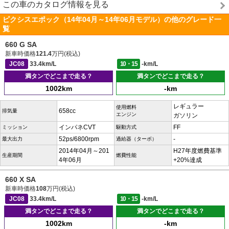
この車のカタログ情報を見る
ピクシスエポック（14年04月～14年06月モデル）の他のグレード一
覧
660 G SA
新車時価格
121.4
万円(税込)
JC08
33.4km/L
10・15
-km/L
満タンでどこまで走る？
満タンでどこまで走る？
1002km
-km
レギュラー
使用燃料
658cc
排気量
エンジン
ガソリン
インパネCVT
FF
ミッション
駆動方式
52ps/6800rpm
-
最大出力
過給器（ターボ）
2014年04月～201
H27年度燃費基準
生産期間
燃費性能
4年06月
+20%達成
660 X SA
新車時価格
108
万円(税込)
JC08
33.4km/L
10・15
-km/L
満タンでどこまで走る？
満タンでどこまで走る？
1002km
-km