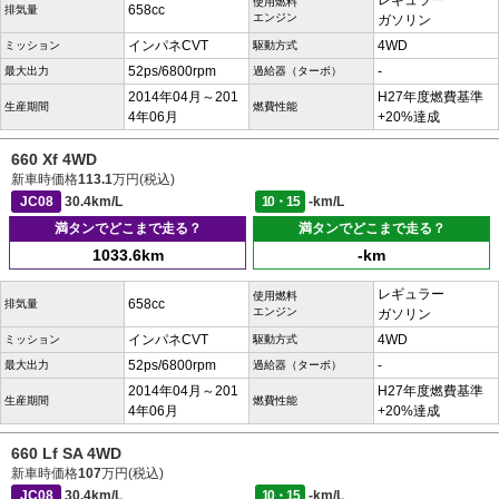
レギュラー
使用燃料
658cc
排気量
エンジン
ガソリン
インパネCVT
4WD
ミッション
駆動方式
52ps/6800rpm
-
最大出力
過給器（ターボ）
2014年04月～201
H27年度燃費基準
生産期間
燃費性能
4年06月
+20%達成
660 Xf 4WD
新車時価格
113.1
万円(税込)
JC08
30.4km/L
10・15
-km/L
満タンでどこまで走る？
満タンでどこまで走る？
1033.6km
-km
レギュラー
使用燃料
658cc
排気量
エンジン
ガソリン
インパネCVT
4WD
ミッション
駆動方式
52ps/6800rpm
-
最大出力
過給器（ターボ）
2014年04月～201
H27年度燃費基準
生産期間
燃費性能
4年06月
+20%達成
660 Lf SA 4WD
新車時価格
107
万円(税込)
JC08
30.4km/L
10・15
-km/L