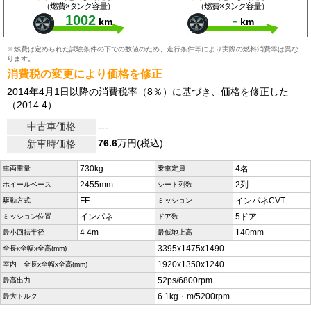
（燃費×タンク容量）
（燃費×タンク容量）
1002
-
km
km
※燃費は定められた試験条件の下での数値のため、走行条件等により実際の燃料消費率は異な
ります。
消費税の変更により価格を修正
2014年4月1日以降の消費税率（8％）に基づき、価格を修正した
（2014.4）
中古車価格
---
76.6
万円(税込)
新車時価格
730kg
4名
車両重量
乗車定員
2455mm
2列
ホイールベース
シート列数
FF
インパネCVT
駆動方式
ミッション
インパネ
5ドア
ミッション位置
ドア数
4.4m
140mm
最小回転半径
最低地上高
3395x1475x1490
全長x全幅x全高(mm)
1920x1350x1240
室内 全長x全幅x全高(mm)
52ps/6800rpm
最高出力
6.1kg・m/5200rpm
最大トルク