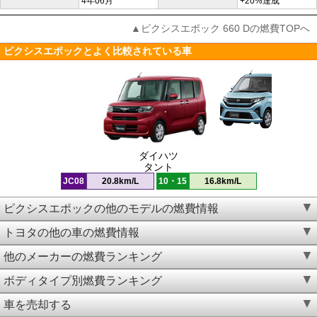
4年06月
+20%達成
▲ピクシスエポック 660 Dの燃費TOPへ
ピクシスエポックとよく比較されている車
ダイハツ
タント
JC08
20.8km/L
10・15
16.8km/L
ピクシスエポックの他のモデルの燃費情報
トヨタの他の車の燃費情報
他のメーカーの燃費ランキング
ボディタイプ別燃費ランキング
車を売却する