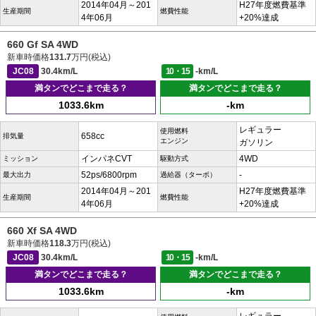
2014年04月～201
H27年度燃費基準
生産期間
燃費性能
4年06月
+20%達成
660 Gf SA 4WD
新車時価格
131.7
万円(税込)
JC08
30.4km/L
10・15
-km/L
満タンでどこまで走る？
満タンでどこまで走る？
1033.6km
-km
レギュラー
使用燃料
658cc
排気量
エンジン
ガソリン
インパネCVT
4WD
ミッション
駆動方式
52ps/6800rpm
-
最大出力
過給器（ターボ）
2014年04月～201
H27年度燃費基準
生産期間
燃費性能
4年06月
+20%達成
660 Xf SA 4WD
新車時価格
118.3
万円(税込)
JC08
30.4km/L
10・15
-km/L
満タンでどこまで走る？
満タンでどこまで走る？
1033.6km
-km