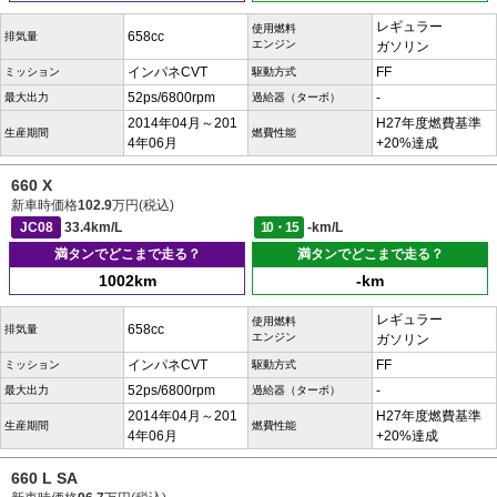
レギュラー
使用燃料
658cc
排気量
エンジン
ガソリン
インパネCVT
FF
ミッション
駆動方式
52ps/6800rpm
-
最大出力
過給器（ターボ）
2014年04月～201
H27年度燃費基準
生産期間
燃費性能
4年06月
+20%達成
660 X
新車時価格
102.9
万円(税込)
JC08
33.4km/L
10・15
-km/L
満タンでどこまで走る？
満タンでどこまで走る？
1002km
-km
レギュラー
使用燃料
658cc
排気量
エンジン
ガソリン
インパネCVT
FF
ミッション
駆動方式
52ps/6800rpm
-
最大出力
過給器（ターボ）
2014年04月～201
H27年度燃費基準
生産期間
燃費性能
4年06月
+20%達成
660 L SA