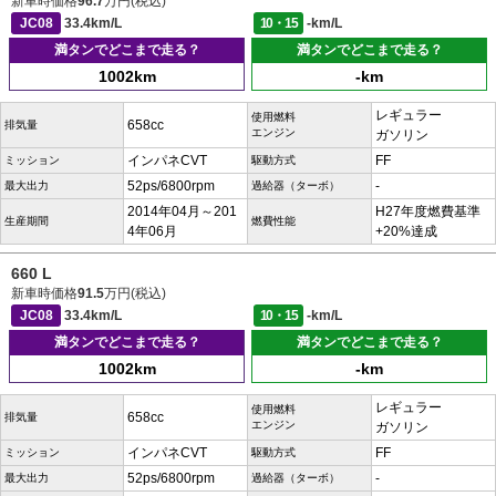
新車時価格
96.7
万円(税込)
JC08
33.4km/L
10・15
-km/L
満タンでどこまで走る？
満タンでどこまで走る？
1002km
-km
レギュラー
使用燃料
658cc
排気量
エンジン
ガソリン
インパネCVT
FF
ミッション
駆動方式
52ps/6800rpm
-
最大出力
過給器（ターボ）
2014年04月～201
H27年度燃費基準
生産期間
燃費性能
4年06月
+20%達成
660 L
新車時価格
91.5
万円(税込)
JC08
33.4km/L
10・15
-km/L
満タンでどこまで走る？
満タンでどこまで走る？
1002km
-km
レギュラー
使用燃料
658cc
排気量
エンジン
ガソリン
インパネCVT
FF
ミッション
駆動方式
52ps/6800rpm
-
最大出力
過給器（ターボ）