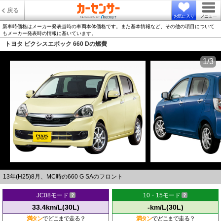
戻る
お気に入り
メニュー
新車時価格はメーカー発表当時の車両本体価格です。また基本情報など、その他の項目について
もメーカー発表時の情報に基いています。
トヨタ ピクシスエポック 660 Dの燃費
1/3
13年(H25)8月、MC時の660 G SAのフロント
JC08モード
10・15モード
33.4km/L(30L)
-km/L(30L)
満タン
でどこまで走る？
満タン
でどこまで走る？