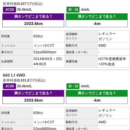
新車時価格
107
万円(税込)
JC08
30.4km/L
10・15
-km/L
満タンでどこまで走る？
満タンでどこまで走る？
1033.6km
-km
レギュラー
使用燃料
658cc
排気量
エンジン
ガソリン
インパネCVT
4WD
ミッション
駆動方式
52ps/6800rpm
-
最大出力
過給器（ターボ）
2014年04月～201
H27年度燃費基準
生産期間
燃費性能
4年06月
+20%達成
660 Lf 4WD
新車時価格
101.8
万円(税込)
JC08
30.4km/L
10・15
-km/L
満タンでどこまで走る？
満タンでどこまで走る？
1033.6km
-km
レギュラー
使用燃料
658cc
排気量
エンジン
ガソリン
インパネCVT
4WD
ミッション
駆動方式
52ps/6800rpm
-
最大出力
過給器（ターボ）