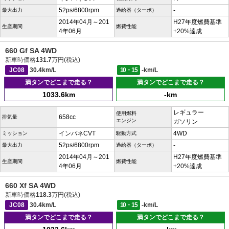
52ps/6800rpm
-
最大出力
過給器（ターボ）
2014年04月～201
H27年度燃費基準
生産期間
燃費性能
4年06月
+20%達成
660 Gf SA 4WD
新車時価格
131.7
万円(税込)
JC08
30.4km/L
10・15
-km/L
満タンでどこまで走る？
満タンでどこまで走る？
1033.6km
-km
レギュラー
使用燃料
658cc
排気量
エンジン
ガソリン
インパネCVT
4WD
ミッション
駆動方式
52ps/6800rpm
-
最大出力
過給器（ターボ）
2014年04月～201
H27年度燃費基準
生産期間
燃費性能
4年06月
+20%達成
660 Xf SA 4WD
新車時価格
118.3
万円(税込)
JC08
30.4km/L
10・15
-km/L
満タンでどこまで走る？
満タンでどこまで走る？