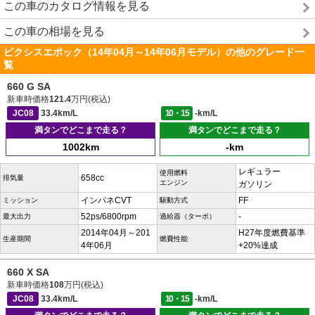
この車のカタログ情報を見る
この車の相場を見る
ピクシスエポック（14年04月～14年06月モデル）の他のグレード一
覧
660 G SA
新車時価格
121.4
万円(税込)
JC08
33.4km/L
10・15
-km/L
満タンでどこまで走る？
満タンでどこまで走る？
1002km
-km
レギュラー
使用燃料
658cc
排気量
エンジン
ガソリン
インパネCVT
FF
ミッション
駆動方式
52ps/6800rpm
-
最大出力
過給器（ターボ）
2014年04月～201
H27年度燃費基準
生産期間
燃費性能
4年06月
+20%達成
660 X SA
新車時価格
108
万円(税込)
JC08
33.4km/L
10・15
-km/L