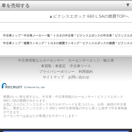
車を売却する
▲ピクシスエポック 660 L SAの燃費TOPへ
中古車トップ
中古車メーカー一覧
トヨタの中古車
ピクシスエポックの中古車
ピクシスエポッ
中古車トップ
燃費ランキング
トヨタの燃費ランキング
ピクシスエポックの燃費
ピクシスエ
中古車情報ならカーセンサー
カーセンサーエッジ・輸入車
車買取・車査定
中古車リース
プライバシーポリシー
利用規約
サイトマップ
お問い合わせ
燃費のいい車を探すなら、中古車・中古車情報のカーセンサー！ピクシスエポック
660 L SAの燃費が分かります。
お気に入りのピクシスエポックモデルやグレードを見つけたら、お得・納得の中古車
探し。豊富なピクシスエポック 660 L SA中古車情報の中から様々な条件で中古車検索
ができます。
カーセンサーはあなたの車選びをサポートします！