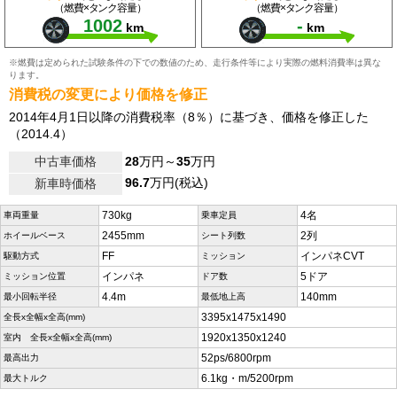
（燃費×タンク容量）
（燃費×タンク容量）
1002
-
km
km
※燃費は定められた試験条件の下での数値のため、走行条件等により実際の燃料消費率は異な
ります。
消費税の変更により価格を修正
2014年4月1日以降の消費税率（8％）に基づき、価格を修正した
（2014.4）
中古車価格
28
万円～
35
万円
96.7
万円(税込)
新車時価格
730kg
4名
車両重量
乗車定員
2455mm
2列
ホイールベース
シート列数
FF
インパネCVT
駆動方式
ミッション
インパネ
5ドア
ミッション位置
ドア数
4.4m
140mm
最小回転半径
最低地上高
3395x1475x1490
全長x全幅x全高(mm)
1920x1350x1240
室内 全長x全幅x全高(mm)
52ps/6800rpm
最高出力
6.1kg・m/5200rpm
最大トルク