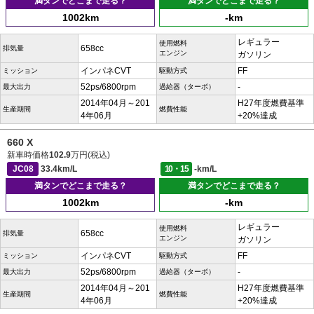
満タンでどこまで走る？
満タンでどこまで走る？
1002km
-km
レギュラー
使用燃料
658cc
排気量
エンジン
ガソリン
インパネCVT
FF
ミッション
駆動方式
52ps/6800rpm
-
最大出力
過給器（ターボ）
2014年04月～201
H27年度燃費基準
生産期間
燃費性能
4年06月
+20%達成
660 X
新車時価格
102.9
万円(税込)
JC08
33.4km/L
10・15
-km/L
満タンでどこまで走る？
満タンでどこまで走る？
1002km
-km
レギュラー
使用燃料
658cc
排気量
エンジン
ガソリン
インパネCVT
FF
ミッション
駆動方式
52ps/6800rpm
-
最大出力
過給器（ターボ）
2014年04月～201
H27年度燃費基準
生産期間
燃費性能
4年06月
+20%達成