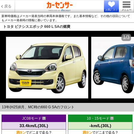
戻る
お気に入り
メニュー
新車時価格はメーカー発表当時の車両本体価格です。また基本情報など、その他の項目について
もメーカー発表時の情報に基いています。
トヨタ ピクシスエポック 660 L SAの燃費
1/3
13年(H25)8月、MC時の660 G SAのフロント
JC08モード
10・15モード
33.4km/L(30L)
-km/L(30L)
満タン
でどこまで走る？
満タン
でどこまで走る？