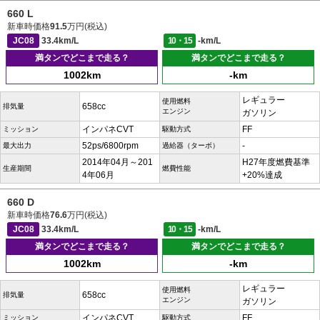
660 L
新車時価格
91.5
万円(税込)
JC08
33.4km/L
10・15
-km/L
満タンでどこまで走る？
満タンでどこまで走る？
1002km
-km
レギュラー
使用燃料
658cc
排気量
エンジン
ガソリン
インパネCVT
FF
ミッション
駆動方式
52ps/6800rpm
-
最大出力
過給器（ターボ）
2014年04月～201
H27年度燃費基準
生産期間
燃費性能
4年06月
+20%達成
660 D
新車時価格
76.6
万円(税込)
JC08
33.4km/L
10・15
-km/L
満タンでどこまで走る？
満タンでどこまで走る？
1002km
-km
レギュラー
使用燃料
658cc
排気量
エンジン
ガソリン
インパネCVT
FF
ミッション
駆動方式