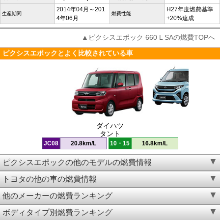
2014年04月～201
H27年度燃費基準
生産期間
燃費性能
4年06月
+20%達成
▲ピクシスエポック 660 L SAの燃費TOPへ
ピクシスエポックとよく比較されている車
ダイハツ
タント
JC08
20.8km/L
10・15
16.8km/L
ピクシスエポックの他のモデルの燃費情報
トヨタの他の車の燃費情報
他のメーカーの燃費ランキング
ボディタイプ別燃費ランキング