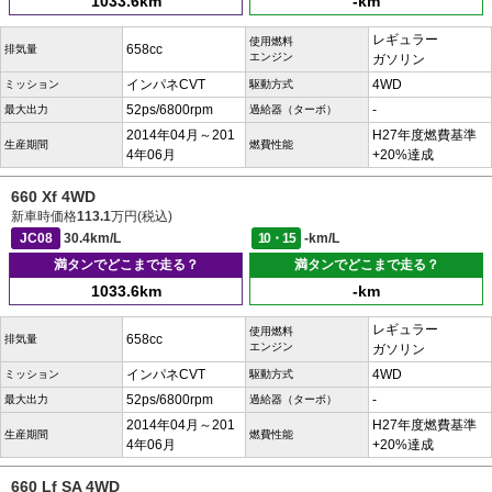
1033.6km
-km
レギュラー
使用燃料
658cc
排気量
エンジン
ガソリン
インパネCVT
4WD
ミッション
駆動方式
52ps/6800rpm
-
最大出力
過給器（ターボ）
2014年04月～201
H27年度燃費基準
生産期間
燃費性能
4年06月
+20%達成
660 Xf 4WD
新車時価格
113.1
万円(税込)
JC08
30.4km/L
10・15
-km/L
満タンでどこまで走る？
満タンでどこまで走る？
1033.6km
-km
レギュラー
使用燃料
658cc
排気量
エンジン
ガソリン
インパネCVT
4WD
ミッション
駆動方式
52ps/6800rpm
-
最大出力
過給器（ターボ）
2014年04月～201
H27年度燃費基準
生産期間
燃費性能
4年06月
+20%達成
660 Lf SA 4WD