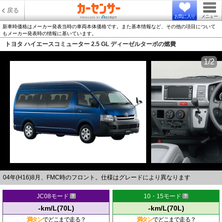
戻る
お気に入り
メニュー
新車時価格はメーカー発表当時の車両本体価格です。また基本情報など、その他の項目について
もメーカー発表時の情報に基いています。
トヨタ ハイエースコミューター 2.5 GL ディーゼルターボの燃費
1/2
04年(H16)8月、FMC時のフロント。仕様はグレードにより異なります
JC08モード
10・15モード
-km/L(70L)
-km/L(70L)
満タン
でどこまで走る？
満タン
でどこまで走る？