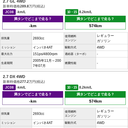
2.7 GL 4WD
新車時価格
289.8
万円(税込)
JC08
-km/L
10・15
8.2km/L
満タンでどこまで走る？
満タンでどこまで走る？
-km
574km
レギュラー
使用燃料
2693cc
排気量
エンジン
ガソリン
インパネ4AT
4WD
ミッション
駆動方式
151ps/4800rpm
-
最大出力
過給器（ターボ）
2005年11月～200
-
生産期間
燃費性能
7年07月
2.7 DX 4WD
新車時価格
277.2
万円(税込)
JC08
-km/L
10・15
8.2km/L
満タンでどこまで走る？
満タンでどこまで走る？
-km
574km
レギュラー
使用燃料
2693cc
排気量
エンジン
ガソリン
インパネ4AT
4WD
ミッション
駆動方式