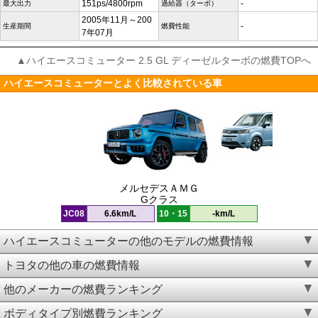
151ps/4800rpm
-
最大出力
過給器（ターボ）
2005年11月～200
-
生産期間
燃費性能
7年07月
▲ハイエースコミューター 2.5 GL ディーゼルターボの燃費TOPへ
ハイエースコミューターとよく比較されている車
メルセデスＡＭＧ
Gクラス
JC08
6.6km/L
10・15
-km/L
ハイエースコミューターの他のモデルの燃費情報
トヨタの他の車の燃費情報
他のメーカーの燃費ランキング
ボディタイプ別燃費ランキング