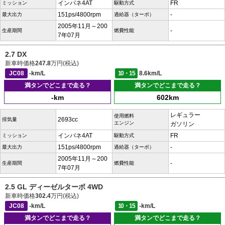
インパネ4AT
FR
ミッション
駆動方式
151ps/4800rpm
-
最大出力
過給器（ターボ）
2005年11月～200
-
生産期間
燃費性能
7年07月
2.7 DX
新車時価格
247.8
万円(税込)
JC08
-km/L
10・15
8.6km/L
満タンでどこまで走る？
満タンでどこまで走る？
-km
602km
レギュラー
使用燃料
2693cc
排気量
エンジン
ガソリン
インパネ4AT
FR
ミッション
駆動方式
151ps/4800rpm
-
最大出力
過給器（ターボ）
2005年11月～200
-
生産期間
燃費性能
7年07月
2.5 GL ディーゼルターボ 4WD
新車時価格
302.4
万円(税込)
JC08
-km/L
10・15
-km/L
満タンでどこまで走る？
満タンでどこまで走る？