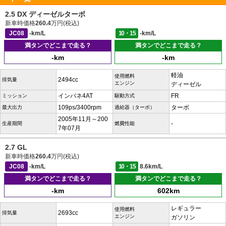
2.5 DX ディーゼルターボ
新車時価格
260.4
万円(税込)
JC08
-km/L
10・15
-km/L
満タンでどこまで走る？
満タンでどこまで走る？
-km
-km
軽油
使用燃料
2494cc
排気量
エンジン
ディーゼル
インパネ4AT
FR
ミッション
駆動方式
109ps/3400rpm
ターボ
最大出力
過給器（ターボ）
2005年11月～200
-
生産期間
燃費性能
7年07月
2.7 GL
新車時価格
260.4
万円(税込)
JC08
-km/L
10・15
8.6km/L
満タンでどこまで走る？
満タンでどこまで走る？
-km
602km
レギュラー
使用燃料
2693cc
排気量
エンジン
ガソリン