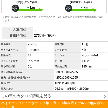
（燃費×タンク容量）
（燃費×タンク容量）
-
-
km
km
※燃費は定められた試験条件の下での数値のため、走行条件等により実際の燃料消費率は異な
ります。
中古車価格
---
273
万円(税込)
新車時価格
2140kg
15名
車両重量
乗車定員
3110mm
5列
ホイールベース
シート列数
FR
インパネ4AT
駆動方式
ミッション
インパネ
4ドア
ミッション位置
ドア数
6.1m
185mm
最小回転半径
最低地上高
5380x1880x2285
全長x全幅x全高(mm)
4250x1695x1565
室内 全長x全幅x全高(mm)
109ps/3400rpm
最高出力
26.5kg・m/1600～2600rpm
最大トルク
この車のカタログ情報を見る
ハイエースコミューター（05年11月～07年07月モデル）の他のグレ
ード一覧