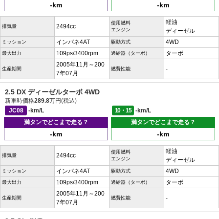
-km
-km
軽油
使用燃料
2494cc
排気量
エンジン
ディーゼル
インパネ4AT
4WD
ミッション
駆動方式
109ps/3400rpm
ターボ
最大出力
過給器（ターボ）
2005年11月～200
-
生産期間
燃費性能
7年07月
2.5 DX ディーゼルターボ 4WD
新車時価格
289.8
万円(税込)
JC08
-km/L
10・15
-km/L
満タンでどこまで走る？
満タンでどこまで走る？
-km
-km
軽油
使用燃料
2494cc
排気量
エンジン
ディーゼル
インパネ4AT
4WD
ミッション
駆動方式
109ps/3400rpm
ターボ
最大出力
過給器（ターボ）
2005年11月～200
-
生産期間
燃費性能
7年07月