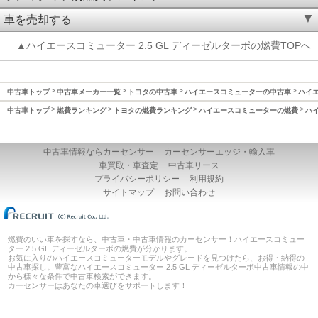
車を売却する
▲ハイエースコミューター 2.5 GL ディーゼルターボの燃費TOPへ
中古車トップ
中古車メーカー一覧
トヨタの中古車
ハイエースコミューターの中古車
ハイエ
中古車トップ
燃費ランキング
トヨタの燃費ランキング
ハイエースコミューターの燃費
ハイ
中古車情報ならカーセンサー
カーセンサーエッジ・輸入車
車買取・車査定
中古車リース
プライバシーポリシー
利用規約
サイトマップ
お問い合わせ
燃費のいい車を探すなら、中古車・中古車情報のカーセンサー！ハイエースコミュー
ター 2.5 GL ディーゼルターボの燃費が分かります。
お気に入りのハイエースコミューターモデルやグレードを見つけたら、お得・納得の
中古車探し。豊富なハイエースコミューター 2.5 GL ディーゼルターボ中古車情報の中
から様々な条件で中古車検索ができます。
カーセンサーはあなたの車選びをサポートします！