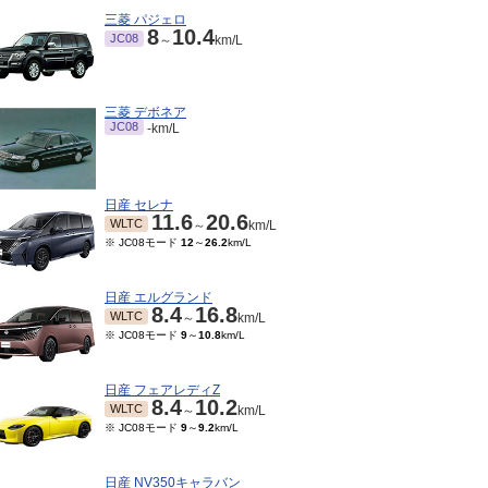
三菱 パジェロ
8
10.4
JC08
～
km/L
三菱 デボネア
JC08
-km/L
日産 セレナ
11.6
20.6
WLTC
～
km/L
※ JC08モード
12
～
26.2
km/L
日産 エルグランド
8.4
16.8
WLTC
～
km/L
※ JC08モード
9
～
10.8
km/L
日産 フェアレディZ
8.4
10.2
WLTC
～
km/L
※ JC08モード
9
～
9.2
km/L
日産 NV350キャラバン