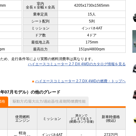
室内
5mm
4205x1730x1565mm
全長 x 全幅 x 全高
乗車定員
15人
シート配列
5列
ミッション
インパネ4AT
ドア数
4ドア
最低地上高
175mm
rpm
最高出力
151ps/4800rpm
のため、走行条件等により実際の燃料消費率は異なります。
ハイエースコミューター 2.7 DX 4WDのカタログ情報を見る
ハイエースコミューター 2.7 DX 4WDの燃費・トップヘ
7年07月モデル）の他のグレード
価格
駆動方式/最大出力/過給器/生産期間/燃費性能
満タンで
使用燃料
新車時価格
ミッション
どこまで走る？
エンジン
(税込)
(燃費xタンク容量)
軽油
インパネ4AT
-
273
万円