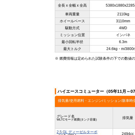
全長 x 全幅 x 全高
5380x1880x228
車両重量
2110kg
ホイールベース
3110mm
駆動方式
4WD
ミッション位置
インパネ
最小回転半径
6.3m
最大トルク
24.6kg・m/3800
※ 燃費情報は定められた試験条件の下での数値
ハイエースコミューター（05年11月～0
排気量/使用燃料・エンジン/ミッション/新車時
グレード名
排気量
WLTCモード燃費(タンク容量)
2.5 GL ディーゼルターボ
2494cc