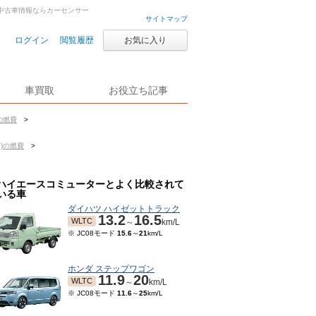
古車・中古車情報ならカーセンサー
サイトマップ
ログイン
閲覧履歴
お気に入り
車買取
お役立ち記事
の燃費
>
月)の燃費
>
ハイエースコミューターとよく比較されて
いる車
ダイハツ ハイゼットトラック
13.2
16.5
WLTC
～
km/L
※ JC08モード
15.6
～
21
km/L
ホンダ ステップワゴン
11.9
20
WLTC
～
km/L
※ JC08モード
11.6
～
25
km/L