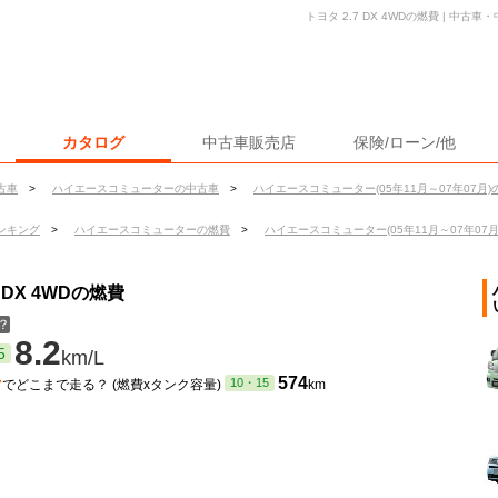
トヨタ 2.7 DX 4WDの燃費 | 中
カタログ
中古車販売店
保険/ローン/他
古車
>
ハイエースコミューターの中古車
>
ハイエースコミューター(05年11月～07年07月)
ンキング
>
ハイエースコミューターの燃費
>
ハイエースコミューター(05年11月～07年07
DX 4WDの燃費
？
8.2
5
km/L
ン
574
10・15
でどこまで走る？ (燃費xタンク容量)
km