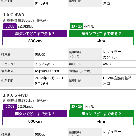
生産期間
燃費性能
9年09月
達成
1.0 G 4WD
新車時価格
185.8
万円(税込)
JC08
22.0km/L
10・15
-km/L
満タンでどこまで走る？
満タンでどこまで走る？
836km
-km
レギュラー
使用燃料
996cc
排気量
エンジン
ガソリン
インパネCVT
4WD
ミッション
駆動方式
69ps/6000rpm
-
最大出力
過給器（ターボ）
2018年11月～201
H32年度燃費基準
生産期間
燃費性能
9年09月
達成
1.0 X S 4WD
新車時価格
170.1
万円(税込)
JC08
22.0km/L
10・15
-km/L
満タンでどこまで走る？
満タンでどこまで走る？
836km
-km
レギュラー
使用燃料
996cc
排気量