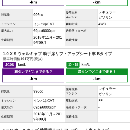
-km
-km
レギュラー
使用燃料
996cc
排気量
エンジン
ガソリン
インパネCVT
4WD
ミッション
駆動方式
69ps/6000rpm
-
最大出力
過給器（ターボ）
2018年11月～201
-
生産期間
燃費性能
9年09月
1.0 X S ウェルキャブ 助手席リフトアップシート車 Bタイプ
新車時価格
191
万円(税抜)
JC08
-km/L
10・15
-km/L
満タンでどこまで走る？
満タンでどこまで走る？
-km
-km
レギュラー
使用燃料
996cc
排気量
エンジン
ガソリン
インパネCVT
FF
ミッション
駆動方式
69ps/6000rpm
-
最大出力
過給器（ターボ）
2018年11月～201
-
生産期間
燃費性能
9年09月