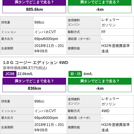
満タンでどこまで走る？
満タンでどこまで走る？
885.6km
-km
レギュラー
使用燃料
996cc
排気量
エンジン
ガソリン
インパネCVT
FF
ミッション
駆動方式
69ps/6000rpm
-
最大出力
過給器（ターボ）
2018年11月～201
H32年度燃費基準
生産期間
燃費性能
9年09月
達成
1.0 G コージー エディション 4WD
新車時価格
190.3
万円(税込)
JC08
22.0km/L
10・15
-km/L
満タンでどこまで走る？
満タンでどこまで走る？
836km
-km
レギュラー
使用燃料
996cc
排気量
エンジン
ガソリン
インパネCVT
4WD
ミッション
駆動方式
69ps/6000rpm
-
最大出力
過給器（ターボ）
2018年11月～201
H32年度燃費基準
生産期間
燃費性能
9年09月
達成