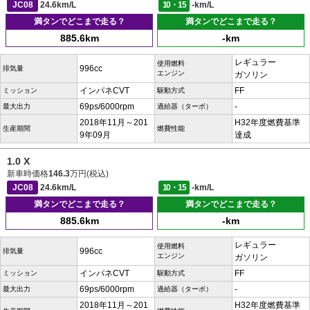
JC08
24.6km/L
10・15
-km/L
満タンでどこまで走る？
満タンでどこまで走る？
885.6km
-km
レギュラー
使用燃料
996cc
排気量
エンジン
ガソリン
インパネCVT
FF
ミッション
駆動方式
69ps/6000rpm
-
最大出力
過給器（ターボ）
2018年11月～201
H32年度燃費基準
生産期間
燃費性能
9年09月
達成
1.0 X
新車時価格
146.3
万円(税込)
JC08
24.6km/L
10・15
-km/L
満タンでどこまで走る？
満タンでどこまで走る？
885.6km
-km
レギュラー
使用燃料
996cc
排気量
エンジン
ガソリン
インパネCVT
FF
ミッション
駆動方式
69ps/6000rpm
-
最大出力
過給器（ターボ）
2018年11月～201
H32年度燃費基準