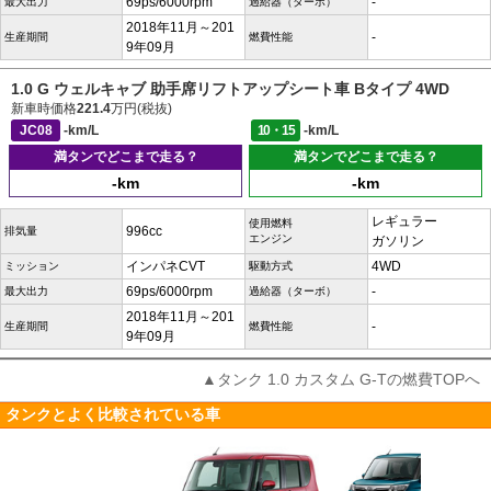
69ps/6000rpm
-
最大出力
過給器（ターボ）
2018年11月～201
-
生産期間
燃費性能
9年09月
1.0 G ウェルキャブ 助手席リフトアップシート車 Bタイプ 4WD
新車時価格
221.4
万円(税抜)
JC08
-km/L
10・15
-km/L
満タンでどこまで走る？
満タンでどこまで走る？
-km
-km
レギュラー
使用燃料
996cc
排気量
エンジン
ガソリン
インパネCVT
4WD
ミッション
駆動方式
69ps/6000rpm
-
最大出力
過給器（ターボ）
2018年11月～201
-
生産期間
燃費性能
9年09月
▲タンク 1.0 カスタム G-Tの燃費TOPへ
タンクとよく比較されている車