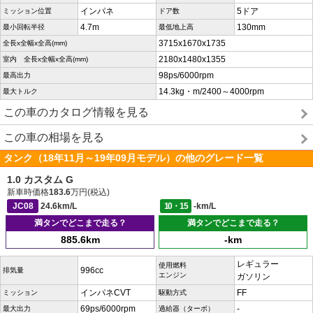
インパネ
5ドア
ミッション位置
ドア数
4.7m
130mm
最小回転半径
最低地上高
3715x1670x1735
全長x全幅x全高(mm)
2180x1480x1355
室内 全長x全幅x全高(mm)
98ps/6000rpm
最高出力
14.3kg・m/2400～4000rpm
最大トルク
この車のカタログ情報を見る
この車の相場を見る
タンク（18年11月～19年09月モデル）の他のグレード一覧
1.0 カスタム G
新車時価格
183.6
万円(税込)
JC08
24.6km/L
10・15
-km/L
満タンでどこまで走る？
満タンでどこまで走る？
885.6km
-km
レギュラー
使用燃料
996cc
排気量
エンジン
ガソリン
インパネCVT
FF
ミッション
駆動方式
69ps/6000rpm
-
最大出力
過給器（ターボ）