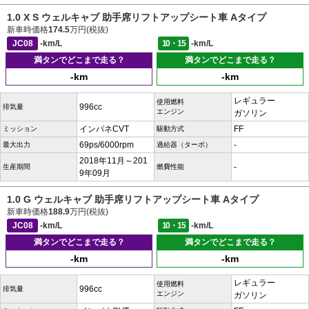
1.0 X S ウェルキャブ 助手席リフトアップシート車 Aタイプ
新車時価格
174.5
万円(税抜)
JC08
-km/L
10・15
-km/L
満タンでどこまで走る？
満タンでどこまで走る？
-km
-km
レギュラー
使用燃料
996cc
排気量
エンジン
ガソリン
インパネCVT
FF
ミッション
駆動方式
69ps/6000rpm
-
最大出力
過給器（ターボ）
2018年11月～201
-
生産期間
燃費性能
9年09月
1.0 G ウェルキャブ 助手席リフトアップシート車 Aタイプ
新車時価格
188.9
万円(税抜)
JC08
-km/L
10・15
-km/L
満タンでどこまで走る？
満タンでどこまで走る？
-km
-km
レギュラー
使用燃料
996cc
排気量
エンジン
ガソリン