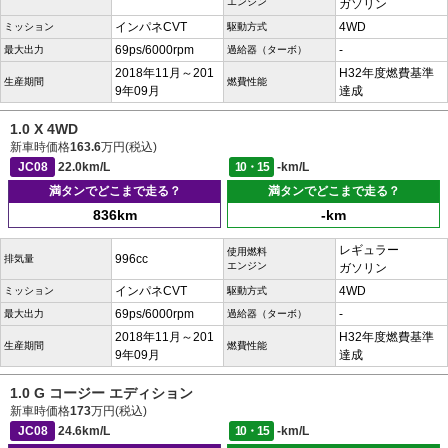
エンジン
ガソリン
インパネCVT
4WD
ミッション
駆動方式
69ps/6000rpm
-
最大出力
過給器（ターボ）
2018年11月～201
H32年度燃費基準
生産期間
燃費性能
9年09月
達成
1.0 X 4WD
新車時価格
163.6
万円(税込)
JC08
22.0km/L
10・15
-km/L
満タンでどこまで走る？
満タンでどこまで走る？
836km
-km
レギュラー
使用燃料
996cc
排気量
エンジン
ガソリン
インパネCVT
4WD
ミッション
駆動方式
69ps/6000rpm
-
最大出力
過給器（ターボ）
2018年11月～201
H32年度燃費基準
生産期間
燃費性能
9年09月
達成
1.0 G コージー エディション
新車時価格
173
万円(税込)
JC08
24.6km/L
10・15
-km/L