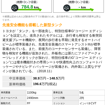
（燃費×タンク容量）
（燃費×タンク容量）
784.8
-
km
km
※燃費は定められた試験条件の下での数値のため、走行条件等により実際の燃料消費率は異な
ります。
先進安全機能を搭載した新型タンク
トヨタが「タンク」を一部改良し、特別仕様車G“コージー エディシ
ョン”を設定した。改良されたモデルには、歩行者も検知する衝突回
避支援ブレーキ機能や、夜間の歩行者を早期に発見するオートハイ
ビームが標準装備され、先進安全装備のスマートアシストIIIが標準
装備されている。また、前後方のコーナーセンサーも装備し、障害
物を検知する機能が追加された。外板色には新たにファイアークォ
ーツレッドメタリックが加わり、特別仕様車のG“コージー エディシ
ョン”には撥水機能付きの専用シートや快適性向上のコンフォートパ
ッケージやナビレディパッケージが装備され、内外装に上質なデザ
インが施されている。（2018.11）
中古車価格
38.9
万円～
148.5
万円
196.6
万円(税込)
新車時価格
1100kg
5名
車両重量
乗車定員
2490mm
2列
ホイールベース
シート列数
FF
インパネCVT
駆動方式
ミッション