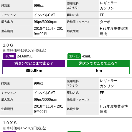
レギュラー
使用燃料
996cc
排気量
エンジン
ガソリン
インパネCVT
FF
ミッション
駆動方式
98ps/6000rpm
ターボ
最大出力
過給器（ターボ）
2018年11月～201
H32年度燃費基準
生産期間
燃費性能
9年09月
達成
1.0 G
新車時価格
168.5
万円(税込)
JC08
24.6km/L
10・15
-km/L
満タンでどこまで走る？
満タンでどこまで走る？
885.6km
-km
レギュラー
使用燃料
996cc
排気量
エンジン
ガソリン
インパネCVT
FF
ミッション
駆動方式
69ps/6000rpm
-
最大出力
過給器（ターボ）
2018年11月～201
H32年度燃費基準
生産期間
燃費性能
9年09月
達成
1.0 X S
新車時価格
152.8
万円(税込)