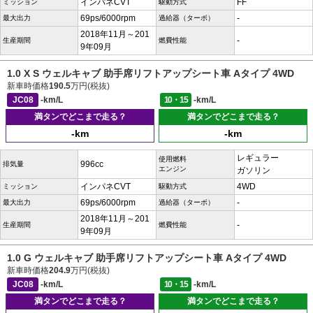
インパネCVT
FF
ミッション
駆動方式
69ps/6000rpm
-
最大出力
過給器（ターボ）
2018年11月～201
-
生産期間
燃費性能
9年09月
1.0 X S ウェルキャブ 助手席リフトアップシート車 Aタイプ 4WD
新車時価格
190.5
万円(税抜)
JC08
-km/L
10・15
-km/L
満タンでどこまで走る？
満タンでどこまで走る？
-km
-km
レギュラー
使用燃料
996cc
排気量
エンジン
ガソリン
インパネCVT
4WD
ミッション
駆動方式
69ps/6000rpm
-
最大出力
過給器（ターボ）
2018年11月～201
-
生産期間
燃費性能
9年09月
1.0 G ウェルキャブ 助手席リフトアップシート車 Aタイプ 4WD
新車時価格
204.9
万円(税抜)
JC08
-km/L
10・15
-km/L
満タンでどこまで走る？
満タンでどこまで走る？