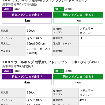
1.0 G ウェルキャブ 助手席リフトアップシート車 Bタイプ
新車時価格
205.4
万円(税抜)
JC08
-km/L
10・15
-km/L
満タンでどこまで走る？
満タンでどこまで走る？
-km
-km
レギュラー
使用燃料
996cc
排気量
エンジン
ガソリン
インパネCVT
FF
ミッション
駆動方式
69ps/6000rpm
-
最大出力
過給器（ターボ）
2018年11月～201
-
生産期間
燃費性能
9年09月
1.0 X S ウェルキャブ 助手席リフトアップシート車 Bタイプ 4WD
新車時価格
207
万円(税抜)
JC08
-km/L
10・15
-km/L
満タンでどこまで走る？
満タンでどこまで走る？
-km
-km
レギュラー
使用燃料
996cc
排気量
エンジン
ガソリン
インパネCVT
4WD
ミッション
駆動方式