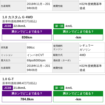
2018年11月～201
H32年度燃費基準
生産期間
燃費性能
9年09月
達成
1.0 カスタム G 4WD
新車時価格
200.9
万円(税込)
JC08
22.0km/L
10・15
-km/L
満タンでどこまで走る？
満タンでどこまで走る？
836km
-km
レギュラー
使用燃料
996cc
排気量
エンジン
ガソリン
インパネCVT
4WD
ミッション
駆動方式
69ps/6000rpm
-
最大出力
過給器（ターボ）
2018年11月～201
H32年度燃費基準
生産期間
燃費性能
9年09月
達成
1.0 G-T
新車時価格
180.4
万円(税込)
JC08
21.8km/L
10・15
-km/L
満タンでどこまで走る？
満タンでどこまで走る？
784.8km
-km