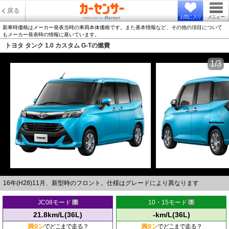
戻る
お気に入り
メニュー
新車時価格はメーカー発表当時の車両本体価格です。また基本情報など、その他の項目について
もメーカー発表時の情報に基いています。
トヨタ タンク 1.0 カスタム G-Tの燃費
1/3
16年(H28)11月、新型時のフロント。仕様はグレードにより異なります
JC08モード
10・15モード
21.8km/L(36L)
-km/L(36L)
満タン
でどこまで走る？
満タン
でどこまで走る？