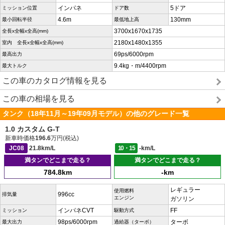
インパネ
5ドア
ミッション位置
ドア数
4.6m
130mm
最小回転半径
最低地上高
3700x1670x1735
全長x全幅x全高(mm)
2180x1480x1355
室内 全長x全幅x全高(mm)
69ps/6000rpm
最高出力
9.4kg・m/4400rpm
最大トルク
この車のカタログ情報を見る
この車の相場を見る
タンク（18年11月～19年09月モデル）の他のグレード一覧
1.0 カスタム G-T
新車時価格
196.6
万円(税込)
JC08
21.8km/L
10・15
-km/L
満タンでどこまで走る？
満タンでどこまで走る？
784.8km
-km
レギュラー
使用燃料
996cc
排気量
エンジン
ガソリン
インパネCVT
FF
ミッション
駆動方式
98ps/6000rpm
ターボ
最大出力
過給器（ターボ）