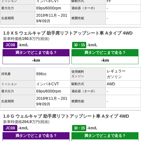
インパネCVT
FF
ミッション
駆動方式
69ps/6000rpm
-
最大出力
過給器（ターボ）
2018年11月～201
-
生産期間
燃費性能
9年09月
1.0 X S ウェルキャブ 助手席リフトアップシート車 Aタイプ 4WD
新車時価格
190.5
万円(税抜)
JC08
-km/L
10・15
-km/L
満タンでどこまで走る？
満タンでどこまで走る？
-km
-km
レギュラー
使用燃料
996cc
排気量
エンジン
ガソリン
インパネCVT
4WD
ミッション
駆動方式
69ps/6000rpm
-
最大出力
過給器（ターボ）
2018年11月～201
-
生産期間
燃費性能
9年09月
1.0 G ウェルキャブ 助手席リフトアップシート車 Aタイプ 4WD
新車時価格
204.9
万円(税抜)
JC08
-km/L
10・15
-km/L
満タンでどこまで走る？
満タンでどこまで走る？