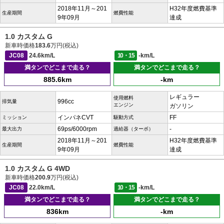
2018年11月～201
H32年度燃費基準
生産期間
燃費性能
9年09月
達成
1.0 カスタム G
新車時価格
183.6
万円(税込)
JC08
24.6km/L
10・15
-km/L
満タンでどこまで走る？
満タンでどこまで走る？
885.6km
-km
レギュラー
使用燃料
996cc
排気量
エンジン
ガソリン
インパネCVT
FF
ミッション
駆動方式
69ps/6000rpm
-
最大出力
過給器（ターボ）
2018年11月～201
H32年度燃費基準
生産期間
燃費性能
9年09月
達成
1.0 カスタム G 4WD
新車時価格
200.9
万円(税込)
JC08
22.0km/L
10・15
-km/L
満タンでどこまで走る？
満タンでどこまで走る？
836km
-km