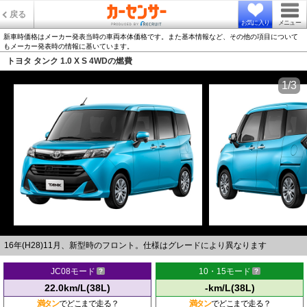
戻る
お気に入り
メニュー
新車時価格はメーカー発表当時の車両本体価格です。また基本情報など、その他の項目について
もメーカー発表時の情報に基いています。
トヨタ タンク 1.0 X S 4WDの燃費
1/3
16年(H28)11月、新型時のフロント。仕様はグレードにより異なります
JC08モード
10・15モード
22.0km/L(38L)
-km/L(38L)
満タン
でどこまで走る？
満タン
でどこまで走る？