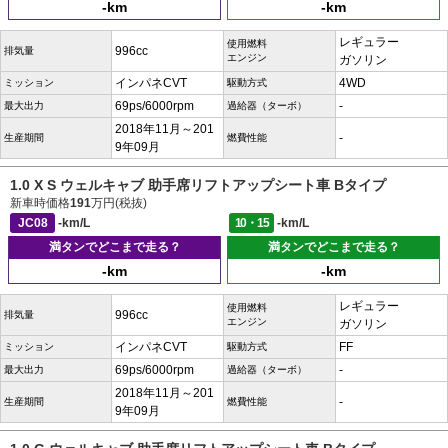
-km
-km
レギュラー
使用燃料
996cc
排気量
エンジン
ガソリン
インパネCVT
4WD
ミッション
駆動方式
69ps/6000rpm
-
最大出力
過給器（ターボ）
2018年11月～201
-
生産期間
燃費性能
9年09月
1.0 X S ウェルキャブ 助手席リフトアップシート車 Bタイプ
新車時価格
191
万円(税抜)
JC08
-km/L
10・15
-km/L
満タンでどこまで走る？
満タンでどこまで走る？
-km
-km
レギュラー
使用燃料
996cc
排気量
エンジン
ガソリン
インパネCVT
FF
ミッション
駆動方式
69ps/6000rpm
-
最大出力
過給器（ターボ）
2018年11月～201
-
生産期間
燃費性能
9年09月