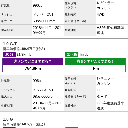
レギュラー
使用燃料
996cc
排気量
エンジン
ガソリン
インパネCVT
4WD
ミッション
駆動方式
69ps/6000rpm
-
最大出力
過給器（ターボ）
2018年11月～201
H32年度燃費基準
生産期間
燃費性能
9年09月
達成
1.0 G-T
新車時価格
180.4
万円(税込)
JC08
21.8km/L
10・15
-km/L
満タンでどこまで走る？
満タンでどこまで走る？
784.8km
-km
レギュラー
使用燃料
996cc
排気量
エンジン
ガソリン
インパネCVT
FF
ミッション
駆動方式
98ps/6000rpm
ターボ
最大出力
過給器（ターボ）
2018年11月～201
H32年度燃費基準
生産期間
燃費性能
9年09月
達成
1.0 G
新車時価格
168.5
万円(税込)