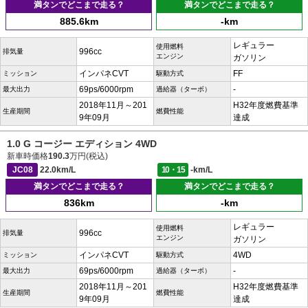
満タンでどこまで走る？
満タンでどこまで走る？
885.6km
-km
レギュラー
使用燃料
996cc
排気量
エンジン
ガソリン
インパネCVT
FF
ミッション
駆動方式
69ps/6000rpm
-
最大出力
過給器（ターボ）
2018年11月～201
H32年度燃費基準
生産期間
燃費性能
9年09月
達成
1.0 G コージー エディション 4WD
新車時価格
190.3
万円(税込)
JC08
22.0km/L
10・15
-km/L
満タンでどこまで走る？
満タンでどこまで走る？
836km
-km
レギュラー
使用燃料
996cc
排気量
エンジン
ガソリン
インパネCVT
4WD
ミッション
駆動方式
69ps/6000rpm
-
最大出力
過給器（ターボ）
2018年11月～201
H32年度燃費基準
生産期間
燃費性能
9年09月
達成