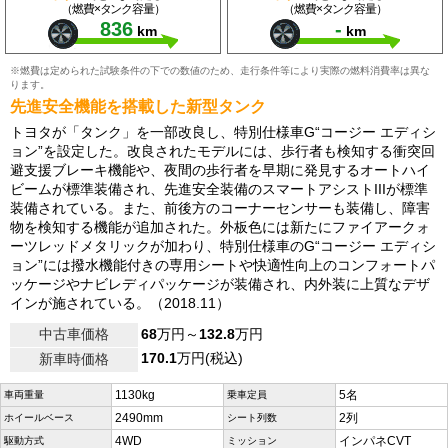
（燃費×タンク容量）
（燃費×タンク容量）
836
-
km
km
※燃費は定められた試験条件の下での数値のため、走行条件等により実際の燃料消費率は異な
ります。
先進安全機能を搭載した新型タンク
トヨタが「タンク」を一部改良し、特別仕様車G“コージー エディシ
ョン”を設定した。改良されたモデルには、歩行者も検知する衝突回
避支援ブレーキ機能や、夜間の歩行者を早期に発見するオートハイ
ビームが標準装備され、先進安全装備のスマートアシストIIIが標準
装備されている。また、前後方のコーナーセンサーも装備し、障害
物を検知する機能が追加された。外板色には新たにファイアークォ
ーツレッドメタリックが加わり、特別仕様車のG“コージー エディシ
ョン”には撥水機能付きの専用シートや快適性向上のコンフォートパ
ッケージやナビレディパッケージが装備され、内外装に上質なデザ
インが施されている。（2018.11）
中古車価格
68
万円～
132.8
万円
170.1
万円(税込)
新車時価格
1130kg
5名
車両重量
乗車定員
2490mm
2列
ホイールベース
シート列数
4WD
インパネCVT
駆動方式
ミッション