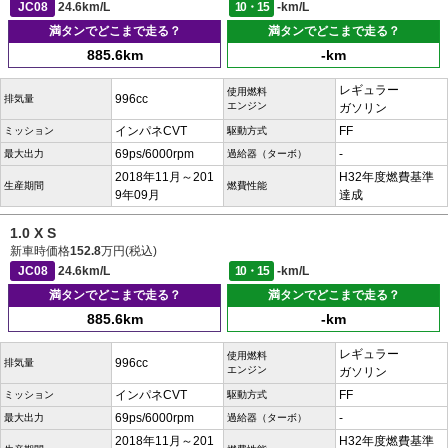
JC08
24.6km/L
10・15
-km/L
満タンでどこまで走る？
満タンでどこまで走る？
885.6km
-km
レギュラー
使用燃料
996cc
排気量
エンジン
ガソリン
インパネCVT
FF
ミッション
駆動方式
69ps/6000rpm
-
最大出力
過給器（ターボ）
2018年11月～201
H32年度燃費基準
生産期間
燃費性能
9年09月
達成
1.0 X S
新車時価格
152.8
万円(税込)
JC08
24.6km/L
10・15
-km/L
満タンでどこまで走る？
満タンでどこまで走る？
885.6km
-km
レギュラー
使用燃料
996cc
排気量
エンジン
ガソリン
インパネCVT
FF
ミッション
駆動方式
69ps/6000rpm
-
最大出力
過給器（ターボ）
2018年11月～201
H32年度燃費基準