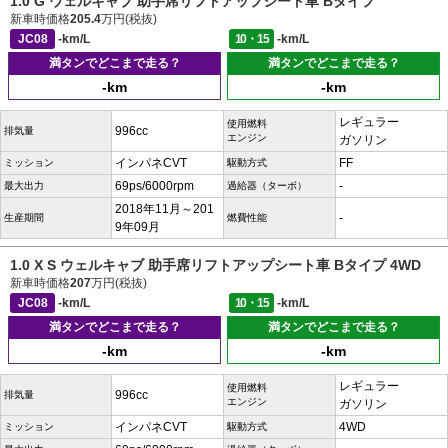
1.0 G ウェルキャブ 助手席リフトアップシート車 Bタイプ
新車時価格
205.4
万円(税抜)
JC08
-km/L
10・15
-km/L
満タンでどこまで走る？
満タンでどこまで走る？
-km
-km
レギュラー
使用燃料
996cc
排気量
エンジン
ガソリン
インパネCVT
FF
ミッション
駆動方式
69ps/6000rpm
-
最大出力
過給器（ターボ）
2018年11月～201
-
生産期間
燃費性能
9年09月
1.0 X S ウェルキャブ 助手席リフトアップシート車 Bタイプ 4WD
新車時価格
207
万円(税抜)
JC08
-km/L
10・15
-km/L
満タンでどこまで走る？
満タンでどこまで走る？
-km
-km
レギュラー
使用燃料
996cc
排気量
エンジン
ガソリン
インパネCVT
4WD
ミッション
駆動方式