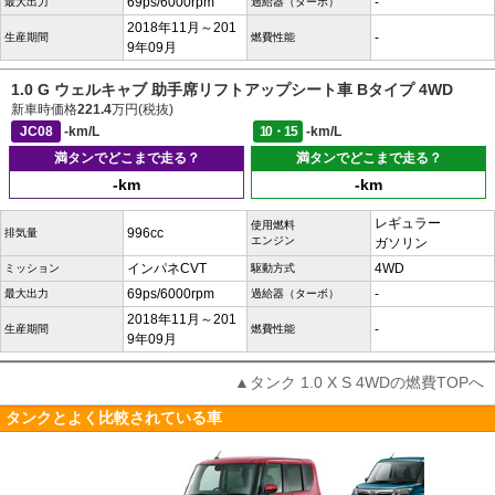
69ps/6000rpm
-
最大出力
過給器（ターボ）
2018年11月～201
-
生産期間
燃費性能
9年09月
1.0 G ウェルキャブ 助手席リフトアップシート車 Bタイプ 4WD
新車時価格
221.4
万円(税抜)
JC08
-km/L
10・15
-km/L
満タンでどこまで走る？
満タンでどこまで走る？
-km
-km
レギュラー
使用燃料
996cc
排気量
エンジン
ガソリン
インパネCVT
4WD
ミッション
駆動方式
69ps/6000rpm
-
最大出力
過給器（ターボ）
2018年11月～201
-
生産期間
燃費性能
9年09月
▲タンク 1.0 X S 4WDの燃費TOPへ
タンクとよく比較されている車