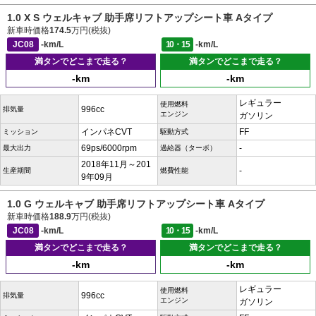
1.0 X S ウェルキャブ 助手席リフトアップシート車 Aタイプ
新車時価格
174.5
万円(税抜)
JC08
-km/L
10・15
-km/L
満タンでどこまで走る？
満タンでどこまで走る？
-km
-km
レギュラー
使用燃料
996cc
排気量
エンジン
ガソリン
インパネCVT
FF
ミッション
駆動方式
69ps/6000rpm
-
最大出力
過給器（ターボ）
2018年11月～201
-
生産期間
燃費性能
9年09月
1.0 G ウェルキャブ 助手席リフトアップシート車 Aタイプ
新車時価格
188.9
万円(税抜)
JC08
-km/L
10・15
-km/L
満タンでどこまで走る？
満タンでどこまで走る？
-km
-km
レギュラー
使用燃料
996cc
排気量
エンジン
ガソリン