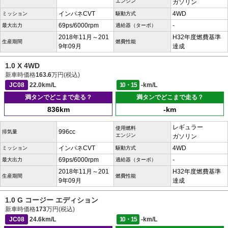
エンジン
ガソリン
インパネCVT
4WD
ミッション
駆動方式
69ps/6000rpm
-
最大出力
過給器（ターボ）
2018年11月～201
H32年度燃費基準
生産期間
燃費性能
9年09月
達成
1.0 X 4WD
新車時価格
163.6
万円(税込)
JC08
22.0km/L
10・15
-km/L
満タンでどこまで走る？
満タンでどこまで走る？
836km
-km
レギュラー
使用燃料
996cc
排気量
エンジン
ガソリン
インパネCVT
4WD
ミッション
駆動方式
69ps/6000rpm
-
最大出力
過給器（ターボ）
2018年11月～201
H32年度燃費基準
生産期間
燃費性能
9年09月
達成
1.0 G コージー エディション
新車時価格
173
万円(税込)
JC08
24.6km/L
10・15
-km/L