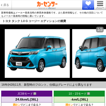
戻る
お気に入り
メニュー
新車時価格はメーカー発表当時の車両本体価格です。また基本情報など、その他の項目について
もメーカー発表時の情報に基いています。
トヨタ タンク 1.0 G コージー エディションの燃費
1/3
16年(H28)11月、新型時のフロント。仕様はグレードにより異なります
JC08モード
10・15モード
24.6km/L(36L)
-km/L(36L)
満タン
でどこまで走る？
満タン
でどこまで走る？