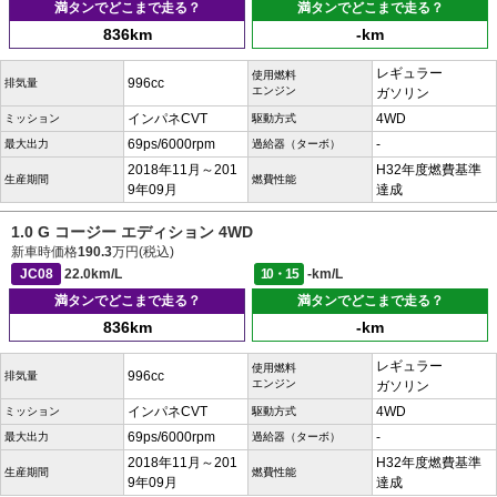
満タンでどこまで走る？
満タンでどこまで走る？
836km
-km
レギュラー
使用燃料
996cc
排気量
エンジン
ガソリン
インパネCVT
4WD
ミッション
駆動方式
69ps/6000rpm
-
最大出力
過給器（ターボ）
2018年11月～201
H32年度燃費基準
生産期間
燃費性能
9年09月
達成
1.0 G コージー エディション 4WD
新車時価格
190.3
万円(税込)
JC08
22.0km/L
10・15
-km/L
満タンでどこまで走る？
満タンでどこまで走る？
836km
-km
レギュラー
使用燃料
996cc
排気量
エンジン
ガソリン
インパネCVT
4WD
ミッション
駆動方式
69ps/6000rpm
-
最大出力
過給器（ターボ）
2018年11月～201
H32年度燃費基準
生産期間
燃費性能
9年09月
達成