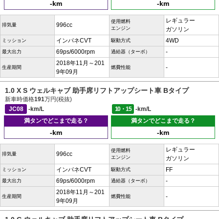
-km
-km
レギュラー
使用燃料
996cc
排気量
エンジン
ガソリン
インパネCVT
4WD
ミッション
駆動方式
69ps/6000rpm
-
最大出力
過給器（ターボ）
2018年11月～201
-
生産期間
燃費性能
9年09月
1.0 X S ウェルキャブ 助手席リフトアップシート車 Bタイプ
新車時価格
191
万円(税抜)
JC08
-km/L
10・15
-km/L
満タンでどこまで走る？
満タンでどこまで走る？
-km
-km
レギュラー
使用燃料
996cc
排気量
エンジン
ガソリン
インパネCVT
FF
ミッション
駆動方式
69ps/6000rpm
-
最大出力
過給器（ターボ）
2018年11月～201
-
生産期間
燃費性能
9年09月