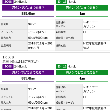
JC08
24.6km/L
10・15
-km/L
満タンでどこまで走る？
満タンでどこまで走る？
885.6km
-km
レギュラー
使用燃料
996cc
排気量
エンジン
ガソリン
インパネCVT
FF
ミッション
駆動方式
69ps/6000rpm
-
最大出力
過給器（ターボ）
2018年11月～201
H32年度燃費基準
生産期間
燃費性能
9年09月
達成
1.0 X S
新車時価格
152.8
万円(税込)
JC08
24.6km/L
10・15
-km/L
満タンでどこまで走る？
満タンでどこまで走る？
885.6km
-km
レギュラー
使用燃料
996cc
排気量
エンジン
ガソリン
インパネCVT
FF
ミッション
駆動方式
69ps/6000rpm
-
最大出力
過給器（ターボ）
2018年11月～201
H32年度燃費基準