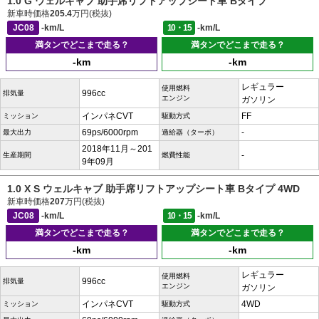
1.0 G ウェルキャブ 助手席リフトアップシート車 Bタイプ
新車時価格
205.4
万円(税抜)
JC08
-km/L
10・15
-km/L
満タンでどこまで走る？
満タンでどこまで走る？
-km
-km
レギュラー
使用燃料
996cc
排気量
エンジン
ガソリン
インパネCVT
FF
ミッション
駆動方式
69ps/6000rpm
-
最大出力
過給器（ターボ）
2018年11月～201
-
生産期間
燃費性能
9年09月
1.0 X S ウェルキャブ 助手席リフトアップシート車 Bタイプ 4WD
新車時価格
207
万円(税抜)
JC08
-km/L
10・15
-km/L
満タンでどこまで走る？
満タンでどこまで走る？
-km
-km
レギュラー
使用燃料
996cc
排気量
エンジン
ガソリン
インパネCVT
4WD
ミッション
駆動方式