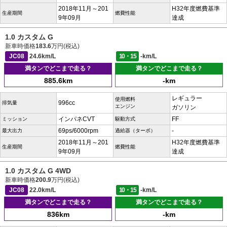
2018年11月～201
H32年度燃費基準
生産期間
燃費性能
9年09月
達成
1.0 カスタム G
新車時価格
183.6
万円(税込)
JC08
24.6km/L
10・15
-km/L
満タンでどこまで走る？
満タンでどこまで走る？
885.6km
-km
レギュラー
使用燃料
996cc
排気量
エンジン
ガソリン
インパネCVT
FF
ミッション
駆動方式
69ps/6000rpm
-
最大出力
過給器（ターボ）
2018年11月～201
H32年度燃費基準
生産期間
燃費性能
9年09月
達成
1.0 カスタム G 4WD
新車時価格
200.9
万円(税込)
JC08
22.0km/L
10・15
-km/L
満タンでどこまで走る？
満タンでどこまで走る？
836km
-km