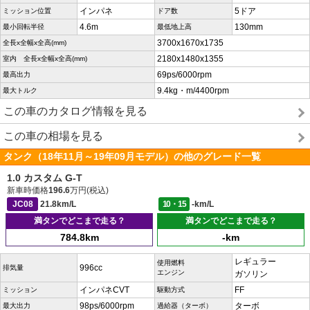
インパネ
5ドア
ミッション位置
ドア数
4.6m
130mm
最小回転半径
最低地上高
3700x1670x1735
全長x全幅x全高(mm)
2180x1480x1355
室内 全長x全幅x全高(mm)
69ps/6000rpm
最高出力
9.4kg・m/4400rpm
最大トルク
この車のカタログ情報を見る
この車の相場を見る
タンク（18年11月～19年09月モデル）の他のグレード一覧
1.0 カスタム G-T
新車時価格
196.6
万円(税込)
JC08
21.8km/L
10・15
-km/L
満タンでどこまで走る？
満タンでどこまで走る？
784.8km
-km
レギュラー
使用燃料
996cc
排気量
エンジン
ガソリン
インパネCVT
FF
ミッション
駆動方式
98ps/6000rpm
ターボ
最大出力
過給器（ターボ）