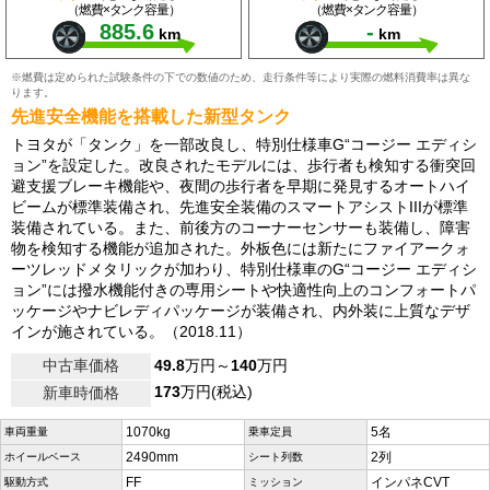
（燃費×タンク容量）
（燃費×タンク容量）
885.6
-
km
km
※燃費は定められた試験条件の下での数値のため、走行条件等により実際の燃料消費率は異な
ります。
先進安全機能を搭載した新型タンク
トヨタが「タンク」を一部改良し、特別仕様車G“コージー エディシ
ョン”を設定した。改良されたモデルには、歩行者も検知する衝突回
避支援ブレーキ機能や、夜間の歩行者を早期に発見するオートハイ
ビームが標準装備され、先進安全装備のスマートアシストIIIが標準
装備されている。また、前後方のコーナーセンサーも装備し、障害
物を検知する機能が追加された。外板色には新たにファイアークォ
ーツレッドメタリックが加わり、特別仕様車のG“コージー エディシ
ョン”には撥水機能付きの専用シートや快適性向上のコンフォートパ
ッケージやナビレディパッケージが装備され、内外装に上質なデザ
インが施されている。（2018.11）
中古車価格
49.8
万円～
140
万円
173
万円(税込)
新車時価格
1070kg
5名
車両重量
乗車定員
2490mm
2列
ホイールベース
シート列数
FF
インパネCVT
駆動方式
ミッション