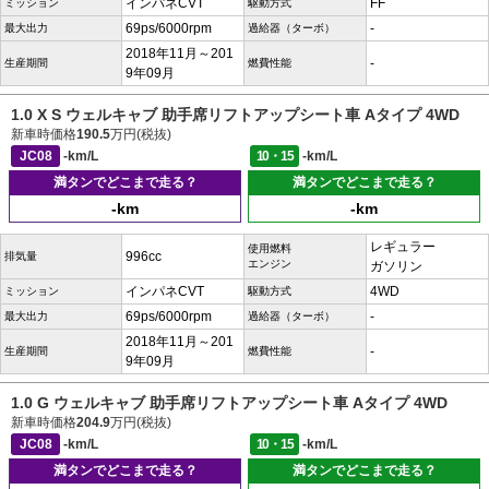
インパネCVT
FF
ミッション
駆動方式
69ps/6000rpm
-
最大出力
過給器（ターボ）
2018年11月～201
-
生産期間
燃費性能
9年09月
1.0 X S ウェルキャブ 助手席リフトアップシート車 Aタイプ 4WD
新車時価格
190.5
万円(税抜)
JC08
-km/L
10・15
-km/L
満タンでどこまで走る？
満タンでどこまで走る？
-km
-km
レギュラー
使用燃料
996cc
排気量
エンジン
ガソリン
インパネCVT
4WD
ミッション
駆動方式
69ps/6000rpm
-
最大出力
過給器（ターボ）
2018年11月～201
-
生産期間
燃費性能
9年09月
1.0 G ウェルキャブ 助手席リフトアップシート車 Aタイプ 4WD
新車時価格
204.9
万円(税抜)
JC08
-km/L
10・15
-km/L
満タンでどこまで走る？
満タンでどこまで走る？