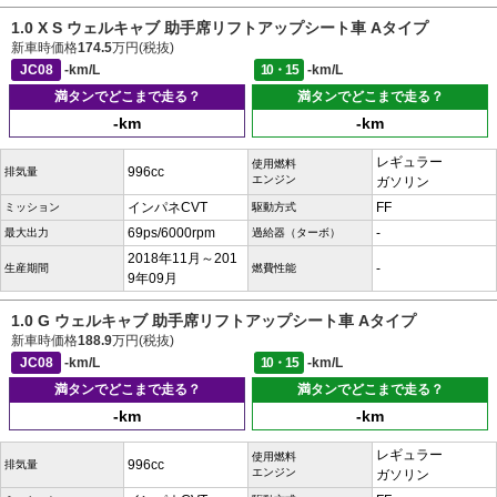
1.0 X S ウェルキャブ 助手席リフトアップシート車 Aタイプ
新車時価格
174.5
万円(税抜)
JC08
-km/L
10・15
-km/L
満タンでどこまで走る？
満タンでどこまで走る？
-km
-km
レギュラー
使用燃料
996cc
排気量
エンジン
ガソリン
インパネCVT
FF
ミッション
駆動方式
69ps/6000rpm
-
最大出力
過給器（ターボ）
2018年11月～201
-
生産期間
燃費性能
9年09月
1.0 G ウェルキャブ 助手席リフトアップシート車 Aタイプ
新車時価格
188.9
万円(税抜)
JC08
-km/L
10・15
-km/L
満タンでどこまで走る？
満タンでどこまで走る？
-km
-km
レギュラー
使用燃料
996cc
排気量
エンジン
ガソリン