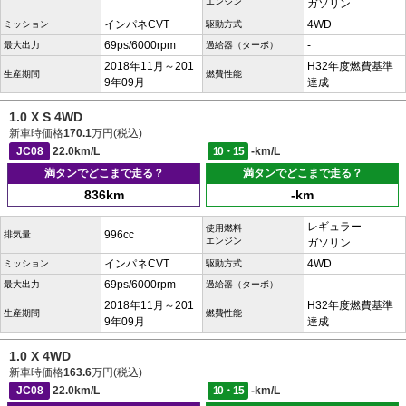
エンジン
ガソリン
インパネCVT
4WD
ミッション
駆動方式
69ps/6000rpm
-
最大出力
過給器（ターボ）
2018年11月～201
H32年度燃費基準
生産期間
燃費性能
9年09月
達成
1.0 X S 4WD
新車時価格
170.1
万円(税込)
JC08
22.0km/L
10・15
-km/L
満タンでどこまで走る？
満タンでどこまで走る？
836km
-km
レギュラー
使用燃料
996cc
排気量
エンジン
ガソリン
インパネCVT
4WD
ミッション
駆動方式
69ps/6000rpm
-
最大出力
過給器（ターボ）
2018年11月～201
H32年度燃費基準
生産期間
燃費性能
9年09月
達成
1.0 X 4WD
新車時価格
163.6
万円(税込)
JC08
22.0km/L
10・15
-km/L