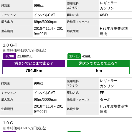
レギュラー
使用燃料
996cc
排気量
エンジン
ガソリン
インパネCVT
4WD
ミッション
駆動方式
69ps/6000rpm
-
最大出力
過給器（ターボ）
2018年11月～201
H32年度燃費基準
生産期間
燃費性能
9年09月
達成
1.0 G-T
新車時価格
180.4
万円(税込)
JC08
21.8km/L
10・15
-km/L
満タンでどこまで走る？
満タンでどこまで走る？
784.8km
-km
レギュラー
使用燃料
996cc
排気量
エンジン
ガソリン
インパネCVT
FF
ミッション
駆動方式
98ps/6000rpm
ターボ
最大出力
過給器（ターボ）
2018年11月～201
H32年度燃費基準
生産期間
燃費性能
9年09月
達成
1.0 G
新車時価格
168.5
万円(税込)