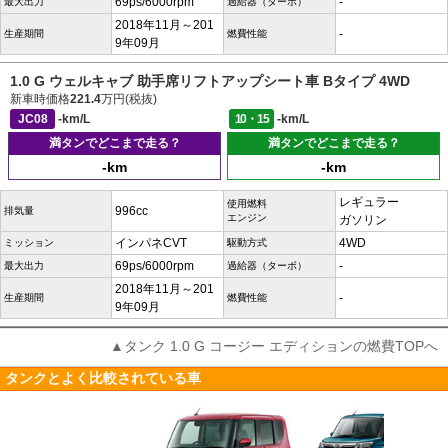
69ps/6000rpm
-
最大出力
過給器（ターボ）
2018年11月～201
-
生産期間
燃費性能
9年09月
1.0 G ウェルキャブ 助手席リフトアップシート車 Bタイプ 4WD
新車時価格
221.4
万円(税抜)
JC08
-km/L
10・15
-km/L
満タンでどこまで走る？
満タンでどこまで走る？
-km
-km
レギュラー
使用燃料
996cc
排気量
エンジン
ガソリン
インパネCVT
4WD
ミッション
駆動方式
69ps/6000rpm
-
最大出力
過給器（ターボ）
2018年11月～201
-
生産期間
燃費性能
9年09月
▲タンク 1.0 G コージー エディションの燃費TOPへ
タンクとよく比較されている車