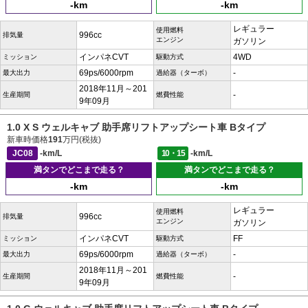
-km
-km
レギュラー
使用燃料
996cc
排気量
エンジン
ガソリン
インパネCVT
4WD
ミッション
駆動方式
69ps/6000rpm
-
最大出力
過給器（ターボ）
2018年11月～201
-
生産期間
燃費性能
9年09月
1.0 X S ウェルキャブ 助手席リフトアップシート車 Bタイプ
新車時価格
191
万円(税抜)
JC08
-km/L
10・15
-km/L
満タンでどこまで走る？
満タンでどこまで走る？
-km
-km
レギュラー
使用燃料
996cc
排気量
エンジン
ガソリン
インパネCVT
FF
ミッション
駆動方式
69ps/6000rpm
-
最大出力
過給器（ターボ）
2018年11月～201
-
生産期間
燃費性能
9年09月