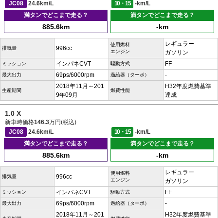
JC08
24.6km/L
10・15
-km/L
満タンでどこまで走る？
満タンでどこまで走る？
885.6km
-km
レギュラー
使用燃料
996cc
排気量
エンジン
ガソリン
インパネCVT
FF
ミッション
駆動方式
69ps/6000rpm
-
最大出力
過給器（ターボ）
2018年11月～201
H32年度燃費基準
生産期間
燃費性能
9年09月
達成
1.0 X
新車時価格
146.3
万円(税込)
JC08
24.6km/L
10・15
-km/L
満タンでどこまで走る？
満タンでどこまで走る？
885.6km
-km
レギュラー
使用燃料
996cc
排気量
エンジン
ガソリン
インパネCVT
FF
ミッション
駆動方式
69ps/6000rpm
-
最大出力
過給器（ターボ）
2018年11月～201
H32年度燃費基準