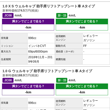
1.0 X S ウェルキャブ 助手席リフトアップシート車 Aタイプ
新車時価格
174.5
万円(税抜)
JC08
-km/L
10・15
-km/L
満タンでどこまで走る？
満タンでどこまで走る？
-km
-km
レギュラー
使用燃料
996cc
排気量
エンジン
ガソリン
インパネCVT
FF
ミッション
駆動方式
69ps/6000rpm
-
最大出力
過給器（ターボ）
2018年11月～201
-
生産期間
燃費性能
9年09月
1.0 G ウェルキャブ 助手席リフトアップシート車 Aタイプ
新車時価格
188.9
万円(税抜)
JC08
-km/L
10・15
-km/L
満タンでどこまで走る？
満タンでどこまで走る？
-km
-km
レギュラー
使用燃料
996cc
排気量
エンジン
ガソリン