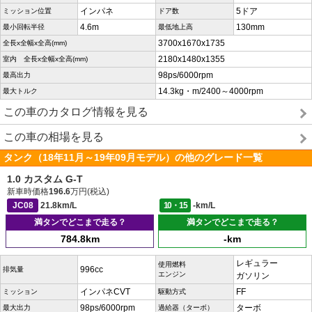
インパネ
5ドア
ミッション位置
ドア数
4.6m
130mm
最小回転半径
最低地上高
3700x1670x1735
全長x全幅x全高(mm)
2180x1480x1355
室内 全長x全幅x全高(mm)
98ps/6000rpm
最高出力
14.3kg・m/2400～4000rpm
最大トルク
この車のカタログ情報を見る
この車の相場を見る
タンク（18年11月～19年09月モデル）の他のグレード一覧
1.0 カスタム G-T
新車時価格
196.6
万円(税込)
JC08
21.8km/L
10・15
-km/L
満タンでどこまで走る？
満タンでどこまで走る？
784.8km
-km
レギュラー
使用燃料
996cc
排気量
エンジン
ガソリン
インパネCVT
FF
ミッション
駆動方式
98ps/6000rpm
ターボ
最大出力
過給器（ターボ）