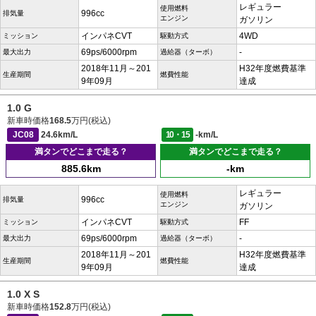
レギュラー
使用燃料
996cc
排気量
エンジン
ガソリン
インパネCVT
4WD
ミッション
駆動方式
69ps/6000rpm
-
最大出力
過給器（ターボ）
2018年11月～201
H32年度燃費基準
生産期間
燃費性能
9年09月
達成
1.0 G
新車時価格
168.5
万円(税込)
JC08
24.6km/L
10・15
-km/L
満タンでどこまで走る？
満タンでどこまで走る？
885.6km
-km
レギュラー
使用燃料
996cc
排気量
エンジン
ガソリン
インパネCVT
FF
ミッション
駆動方式
69ps/6000rpm
-
最大出力
過給器（ターボ）
2018年11月～201
H32年度燃費基準
生産期間
燃費性能
9年09月
達成
1.0 X S
新車時価格
152.8
万円(税込)