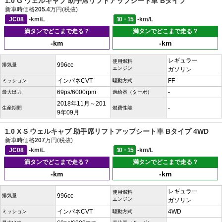
1.0 G ウェルキャブ 助手席リフトアップシート車 Bタイプ
新車時価格
205.4
万円(税抜)
JC08
-km/L
10・15
-km/L
満タンでどこまで走る？
満タンでどこまで走る？
-km
-km
レギュラー
使用燃料
996cc
排気量
エンジン
ガソリン
インパネCVT
FF
ミッション
駆動方式
69ps/6000rpm
-
最大出力
過給器（ターボ）
2018年11月～201
-
生産期間
燃費性能
9年09月
1.0 X S ウェルキャブ 助手席リフトアップシート車 Bタイプ 4WD
新車時価格
207
万円(税抜)
JC08
-km/L
10・15
-km/L
満タンでどこまで走る？
満タンでどこまで走る？
-km
-km
レギュラー
使用燃料
996cc
排気量
エンジン
ガソリン
インパネCVT
4WD
ミッション
駆動方式