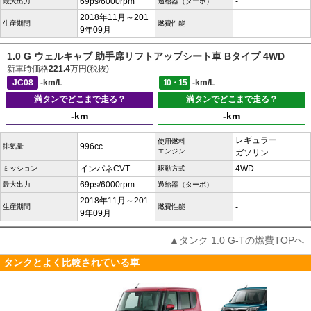
69ps/6000rpm
-
最大出力
過給器（ターボ）
2018年11月～201
-
生産期間
燃費性能
9年09月
1.0 G ウェルキャブ 助手席リフトアップシート車 Bタイプ 4WD
新車時価格
221.4
万円(税抜)
JC08
-km/L
10・15
-km/L
満タンでどこまで走る？
満タンでどこまで走る？
-km
-km
レギュラー
使用燃料
996cc
排気量
エンジン
ガソリン
インパネCVT
4WD
ミッション
駆動方式
69ps/6000rpm
-
最大出力
過給器（ターボ）
2018年11月～201
-
生産期間
燃費性能
9年09月
▲タンク 1.0 G-Tの燃費TOPへ
タンクとよく比較されている車