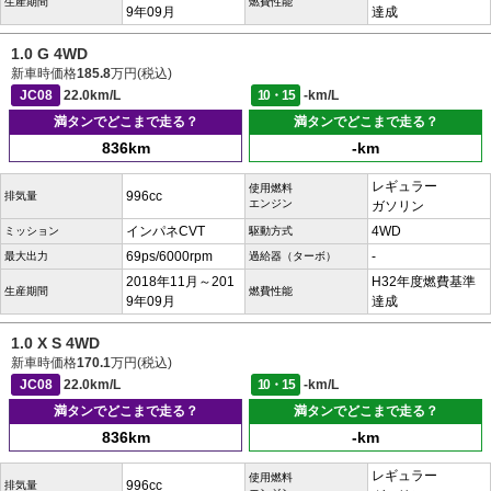
生産期間
燃費性能
9年09月
達成
1.0 G 4WD
新車時価格
185.8
万円(税込)
JC08
22.0km/L
10・15
-km/L
満タンでどこまで走る？
満タンでどこまで走る？
836km
-km
レギュラー
使用燃料
996cc
排気量
エンジン
ガソリン
インパネCVT
4WD
ミッション
駆動方式
69ps/6000rpm
-
最大出力
過給器（ターボ）
2018年11月～201
H32年度燃費基準
生産期間
燃費性能
9年09月
達成
1.0 X S 4WD
新車時価格
170.1
万円(税込)
JC08
22.0km/L
10・15
-km/L
満タンでどこまで走る？
満タンでどこまで走る？
836km
-km
レギュラー
使用燃料
996cc
排気量