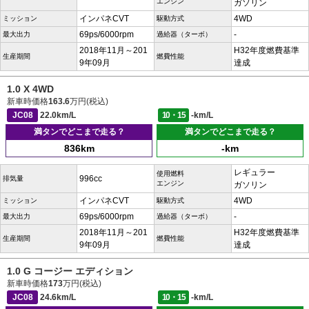
エンジン
ガソリン
インパネCVT
4WD
ミッション
駆動方式
69ps/6000rpm
-
最大出力
過給器（ターボ）
2018年11月～201
H32年度燃費基準
生産期間
燃費性能
9年09月
達成
1.0 X 4WD
新車時価格
163.6
万円(税込)
JC08
22.0km/L
10・15
-km/L
満タンでどこまで走る？
満タンでどこまで走る？
836km
-km
レギュラー
使用燃料
996cc
排気量
エンジン
ガソリン
インパネCVT
4WD
ミッション
駆動方式
69ps/6000rpm
-
最大出力
過給器（ターボ）
2018年11月～201
H32年度燃費基準
生産期間
燃費性能
9年09月
達成
1.0 G コージー エディション
新車時価格
173
万円(税込)
JC08
24.6km/L
10・15
-km/L