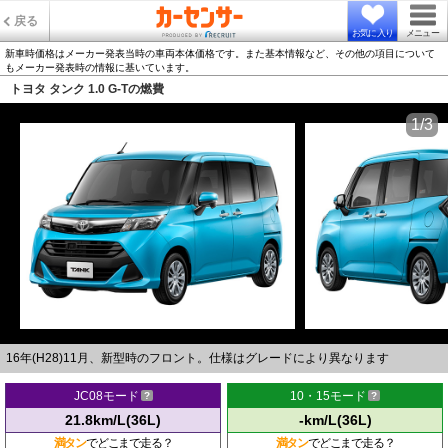
戻る
お気に入り
メニュー
新車時価格はメーカー発表当時の車両本体価格です。また基本情報など、その他の項目について
もメーカー発表時の情報に基いています。
トヨタ タンク 1.0 G-Tの燃費
1/3
16年(H28)11月、新型時のフロント。仕様はグレードにより異なります
JC08モード
10・15モード
21.8km/L(36L)
-km/L(36L)
満タン
でどこまで走る？
満タン
でどこまで走る？