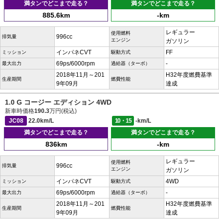
満タンでどこまで走る？
満タンでどこまで走る？
885.6km
-km
レギュラー
使用燃料
996cc
排気量
エンジン
ガソリン
インパネCVT
FF
ミッション
駆動方式
69ps/6000rpm
-
最大出力
過給器（ターボ）
2018年11月～201
H32年度燃費基準
生産期間
燃費性能
9年09月
達成
1.0 G コージー エディション 4WD
新車時価格
190.3
万円(税込)
JC08
22.0km/L
10・15
-km/L
満タンでどこまで走る？
満タンでどこまで走る？
836km
-km
レギュラー
使用燃料
996cc
排気量
エンジン
ガソリン
インパネCVT
4WD
ミッション
駆動方式
69ps/6000rpm
-
最大出力
過給器（ターボ）
2018年11月～201
H32年度燃費基準
生産期間
燃費性能
9年09月
達成