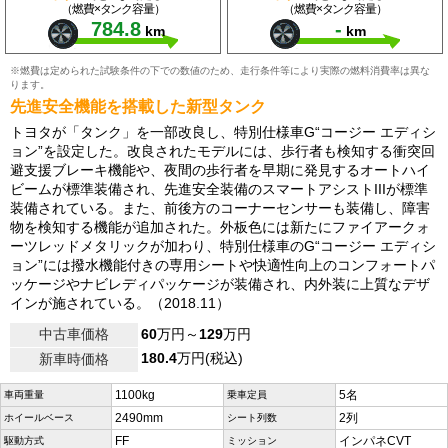
（燃費×タンク容量）
（燃費×タンク容量）
784.8
-
km
km
※燃費は定められた試験条件の下での数値のため、走行条件等により実際の燃料消費率は異な
ります。
先進安全機能を搭載した新型タンク
トヨタが「タンク」を一部改良し、特別仕様車G“コージー エディシ
ョン”を設定した。改良されたモデルには、歩行者も検知する衝突回
避支援ブレーキ機能や、夜間の歩行者を早期に発見するオートハイ
ビームが標準装備され、先進安全装備のスマートアシストIIIが標準
装備されている。また、前後方のコーナーセンサーも装備し、障害
物を検知する機能が追加された。外板色には新たにファイアークォ
ーツレッドメタリックが加わり、特別仕様車のG“コージー エディシ
ョン”には撥水機能付きの専用シートや快適性向上のコンフォートパ
ッケージやナビレディパッケージが装備され、内外装に上質なデザ
インが施されている。（2018.11）
中古車価格
60
万円～
129
万円
180.4
万円(税込)
新車時価格
1100kg
5名
車両重量
乗車定員
2490mm
2列
ホイールベース
シート列数
FF
インパネCVT
駆動方式
ミッション