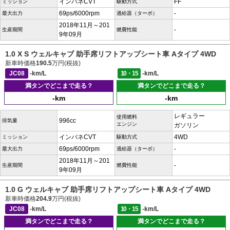
インパネCVT
FF
ミッション
駆動方式
69ps/6000rpm
-
最大出力
過給器（ターボ）
2018年11月～201
-
生産期間
燃費性能
9年09月
1.0 X S ウェルキャブ 助手席リフトアップシート車 Aタイプ 4WD
新車時価格
190.5
万円(税抜)
JC08
-km/L
10・15
-km/L
満タンでどこまで走る？
満タンでどこまで走る？
-km
-km
レギュラー
使用燃料
996cc
排気量
エンジン
ガソリン
インパネCVT
4WD
ミッション
駆動方式
69ps/6000rpm
-
最大出力
過給器（ターボ）
2018年11月～201
-
生産期間
燃費性能
9年09月
1.0 G ウェルキャブ 助手席リフトアップシート車 Aタイプ 4WD
新車時価格
204.9
万円(税抜)
JC08
-km/L
10・15
-km/L
満タンでどこまで走る？
満タンでどこまで走る？