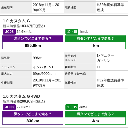
2018年11月～201
H32年度燃費基準
生産期間
燃費性能
9年09月
達成
1.0 カスタム G
新車時価格
183.6
万円(税込)
JC08
24.6km/L
10・15
-km/L
満タンでどこまで走る？
満タンでどこまで走る？
885.6km
-km
レギュラー
使用燃料
996cc
排気量
エンジン
ガソリン
インパネCVT
FF
ミッション
駆動方式
69ps/6000rpm
-
最大出力
過給器（ターボ）
2018年11月～201
H32年度燃費基準
生産期間
燃費性能
9年09月
達成
1.0 カスタム G 4WD
新車時価格
200.9
万円(税込)
JC08
22.0km/L
10・15
-km/L
満タンでどこまで走る？
満タンでどこまで走る？
836km
-km