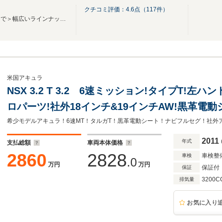
クチコミ評価：
4.6
点（
117
件）
＜高品質な国産車から輸入車まで＞幅広いラインナップで展示中！
米国アキュラ
NSX 3.2 T 3.2 6速ミッション!タイプT!左
ロパーツ!社外18インチ&19インチAW!黒革電
クカメラ!タルガトップ!
2011
年式
支払総額
車両本体価格
2860
2828
車検整
車検
.0
万円
万円
保証付
保証
3200C
排気量
お気に入り