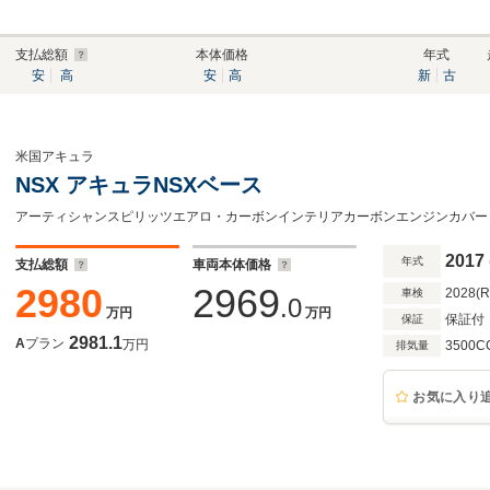
支払総額
本体価格
年式
安
高
安
高
新
古
米国アキュラ
NSX アキュラNSXベース
2017
年式
支払総額
車両本体価格
2980
2969
2028(
車検
.0
万円
万円
保証付
保証
2981.1
A
プラン
万円
3500C
排気量
お気に入り