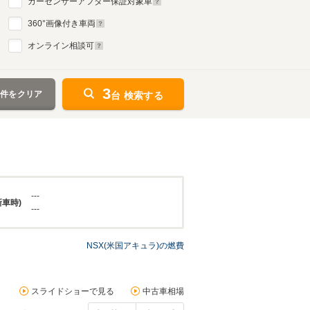
カーセンサーアフター保証対象車
360
°画像付き車両
オンライン相談可
3
条件をクリア
台 検索する
---
新車時)
---
NSX(米国アキュラ)の燃費
スライドショーで見る
中古車相場