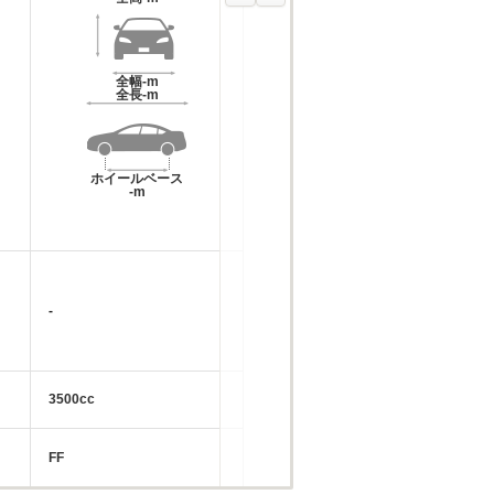
全幅
-m
全長
-m
ホイールベース
-m
-
3500cc
FF