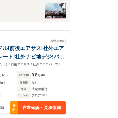
販売店保証
ハンドル!前後エアサス!社外エア
動シート!社外ナビ地デジ!バッ
希少モデルアキュラ！6速MT！タルガT！黒革電動シート！ナビフルセグ！社外アルミ！前後エアサス！社外エアロパーツ！デジタルインナーミラー！可変バルブ！ETC！
9.8
(H23)
万km
走行距離
備付
なし
修復歴
法定整備付
整備
C
フロア6MT
ミッション
無
在庫確認・見積依頼
追加
料