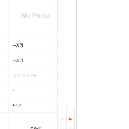
‐‐‐万円
‐‐‐万円
-
-
4ドア
全高
-m