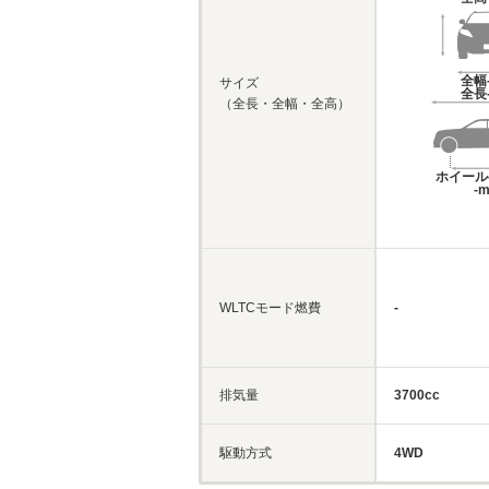
全幅
サイズ
全長
（全長・全幅・全高）
ホイール
-
WLTCモード燃費
-
排気量
3700cc
駆動方式
4WD