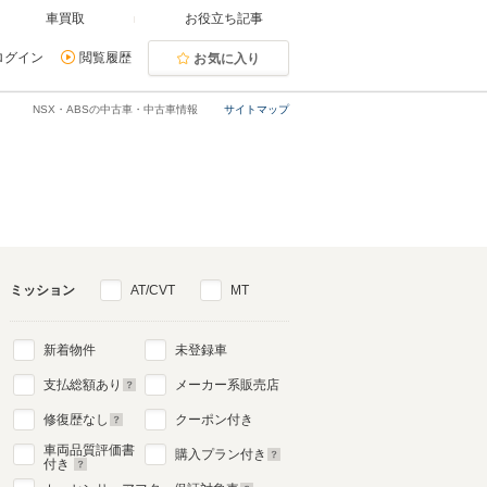
車買取
お役立ち記事
ログイン
閲覧履歴
お気に入り
NSX・ABSの中古車・中古車情報
サイトマップ
ミッション
AT/CVT
MT
新着物件
未登録車
支払総額あり
メーカー系販売店
修復歴なし
クーポン付き
車両品質評価書
購入プラン付き
付き