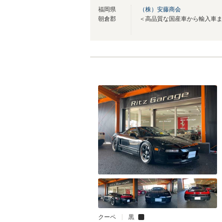
福岡県
（株）安藤商会
朝倉郡
クーペ
黒