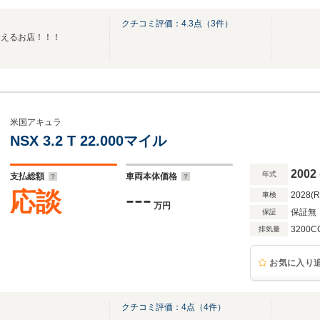
クチコミ評価：
4.3
点（
3
件）
会えるお店！！！
米国アキュラ
NSX 3.2 T 22.000マイル
2002
年式
支払総額
車両本体価格
---
応談
2028(
車検
万円
保証無
保証
3200C
排気量
お気に入り
クチコミ評価：
4
点（
4
件）