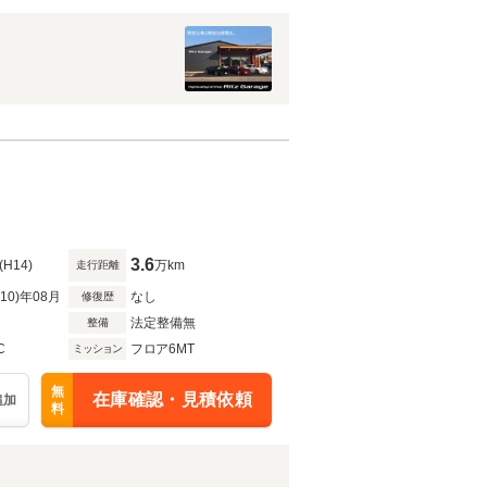
3.6
(H14)
万km
走行距離
R10)年08月
なし
修復歴
法定整備無
整備
C
フロア6MT
ミッション
無
在庫確認・見積依頼
追加
料