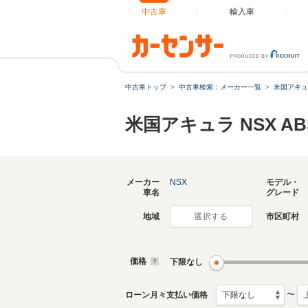
中古車
輸入車
中古車トップ
中古車検索：メーカー一覧
米国アキュ
米国アキュラ NSX 
メーカー
NSX
モデル・
車名
グレード
地域
市区町村
選択する
価格
下限なし
〜
ローン月々支払い価格