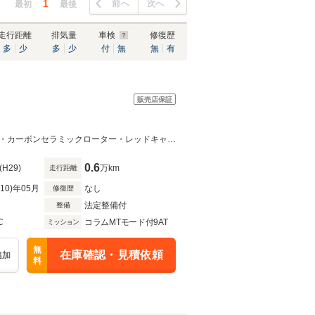
1
前へ
次へ
最初
最後
走行距離
排気量
車検
修復歴
多
少
多
少
付
無
無
有
販売店保証
アーティシャンスピリッツエアロ・カーボンインテリアカーボンエンジンカバー・カーボンセラミックローター・レッドキャリパー・カーボンディフューザー
0.6
(H29)
万km
走行距離
R10)年05月
なし
修復歴
法定整備付
整備
C
コラムMTモード付9AT
ミッション
無
在庫確認・見積依頼
追加
料