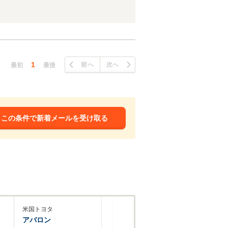
1
前へ
次へ
最初
最後
この条件で新着メールを受け取る
米国トヨタ
アバロン