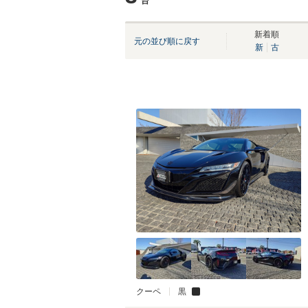
台
新着順
元の並び順に戻す
新
古
クーペ
黒