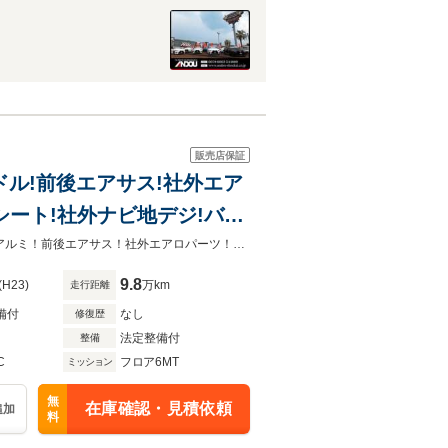
販売店保証
ハンドル!前後エアサス!社外エア
動シート!社外ナビ地デジ!バッ
希少モデルアキュラ！6速MT！タルガT！黒革電動シート！ナビフルセグ！社外アルミ！前後エアサス！社外エアロパーツ！デジタルインナーミラー！可変バルブ！ETC！
9.8
(H23)
万km
走行距離
備付
なし
修復歴
法定整備付
整備
C
フロア6MT
ミッション
無
在庫確認・見積依頼
追加
料