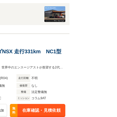
ンダNSX 走行331km NC1型
走行わずか331km ホンダ NSX (NC1) |おろしたて同様の輝きを放つ一台です。世界中のエンスージアストが羨望する2代目NSXが入庫致しました。内外装に傷は一切無いコンディションです。
(R04)
不明
走行距離
備無
なし
修復歴
法定整備無
整備
C
コラム9AT
ミッション
無
在庫確認・見積依頼
追加
料