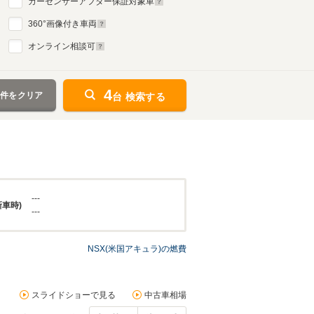
カーセンサーアフター保証対象車
360
°画像付き車両
オンライン相談可
4
条件をクリア
台 検索する
---
新車時)
---
NSX(米国アキュラ)の燃費
スライドショーで見る
中古車相場