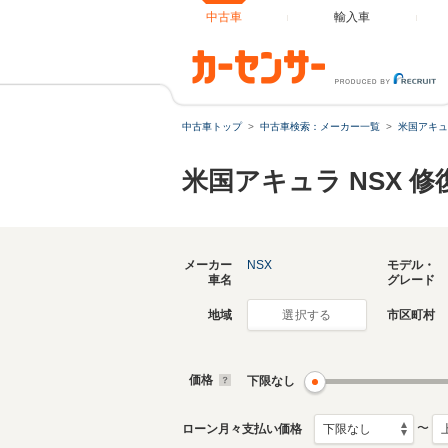
中古車
輸入車
中古車トップ
中古車検索：メーカー一覧
米国アキュ
米国アキュラ NSX 
メーカー
NSX
モデル・
車名
グレード
地域
市区町村
選択する
価格
下限なし
〜
ローン月々支払い価格