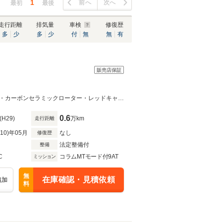
1
前へ
次へ
最初
最後
走行距離
排気量
車検
修復歴
多
少
多
少
付
無
無
有
販売店保証
アーティシャンスピリッツエアロ・カーボンインテリアカーボンエンジンカバー・カーボンセラミックローター・レッドキャリパー・カーボンディフューザー
0.6
(H29)
万km
走行距離
R10)年05月
なし
修復歴
法定整備付
整備
C
コラムMTモード付9AT
ミッション
無
在庫確認・見積依頼
追加
料