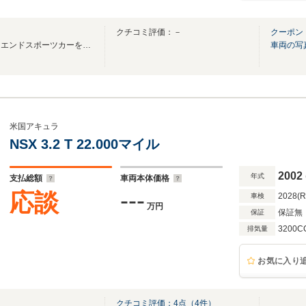
クチコミ評価：－
クーポン
市場に出回らない希少車、ハイエンドスポーツカーをメインに取り扱っております。
車両の写
米国アキュラ
NSX 3.2 T 22.000マイル
2002
年式
支払総額
車両本体価格
---
応談
2028(
車検
万円
保証無
保証
3200C
排気量
お気に入り
クチコミ評価：
4
点（
4
件）