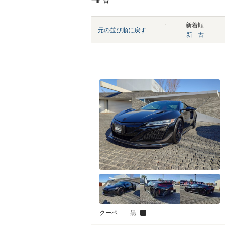
台
新着順
元の並び順に戻す
新
古
クーペ
黒