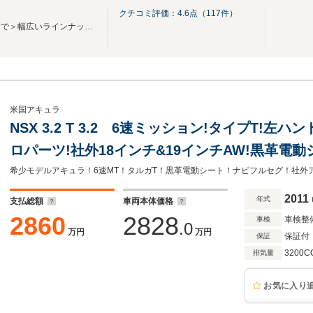
クチコミ評価：
4.6
点（
117
件）
＜高品質な国産車から輸入車まで＞幅広いラインナップで展示中！
米国アキュラ
NSX 3.2 T 3.2 6速ミッション!タイプT!左
ロパーツ!社外18インチ&19インチAW!黒革電
クカメラ!タルガトップ!
2011
年式
支払総額
車両本体価格
2860
2828
車検整
車検
.0
万円
万円
保証付
保証
3200C
排気量
お気に入り