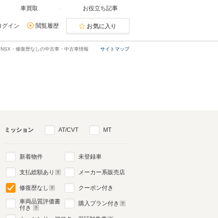
車買取
お役立ち記事
ログイン
閲覧履歴
お気に入り
NSX・修復歴なしの中古車・中古車情報
サイトマップ
ミッション
AT/CVT
MT
新着物件
未登録車
支払総額あり
メーカー系販売店
修復歴なし
クーポン付き
車両品質評価書
購入プラン付き
付き