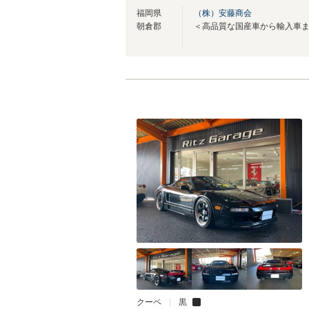
福岡県
（株）安藤商会
朝倉郡
クーペ
黒