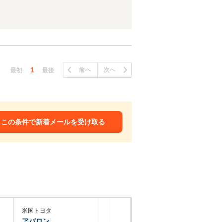
1
前へ
次へ
最初
最後
この条件で新着メールを受け取る
米国トヨタ
アバロン