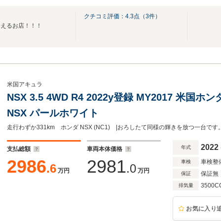
クチコミ評価：
4.3
点（
3
件）
会えるお店！！！
米国アキュラ
NSX 3.5 4WD R4 2022y登録 MY2017 米国ホ
NSX パールホワイト
2022
年式
支払総額
車両本体価格
2986
2981
車検整
車検
.6
.0
万円
万円
保証無
保証
3500C
排気量
お気に入り