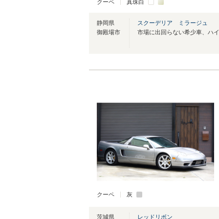
クーペ
真珠白
静岡県
スクーデリア ミラージュ
御殿場市
クーペ
灰
茨城県
レッドリボン