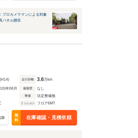
：プロカメラマンによる対象
真パネル贈呈
3.6
(H14)
万km
走行距離
R10)年06月
なし
修復歴
法定整備無
整備
C
フロア6MT
ミッション
無
在庫確認・見積依頼
追加
料