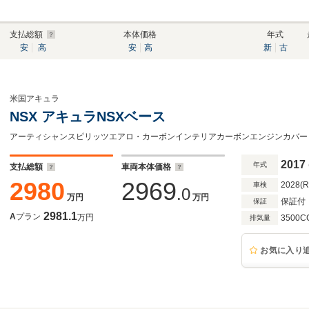
支払総額
本体価格
年式
安
高
安
高
新
古
米国アキュラ
NSX アキュラNSXベース
2017
年式
支払総額
車両本体価格
2980
2969
2028(
車検
.0
万円
万円
保証付
保証
2981.1
A
プラン
万円
3500C
排気量
お気に入り