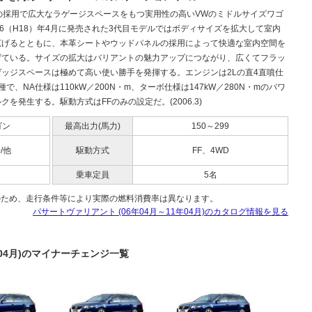
式の採用で広大なラゲージスペースをもつ実用性の高いVWのミドルサイズワゴ
06（H18）年4月に発売された3代目モデルではボディサイズを拡大して室内
広げるとともに、本革シートやウッドパネルの採用によって快適な室内空間を
げている。サイズの拡大はバリアントの魅力アップにつながり、広くてフラッ
ゲッジスペースは極めて高い使い勝手を発揮する。エンジンは2Lの直4直噴仕
種で、NA仕様は110kW／200N・m、ターボ仕様は147kW／280N・mのパワ
クを発生する。駆動方式はFFのみの設定だ。(2006.3)
ゴン
最高出力(馬力)
150～299
0/他
駆動方式
FF、4WD
乗車定員
5名
のため、走行条件等により実際の燃料消費率は異なります。
パサートヴァリアント (06年04月～11年04月)のカタログ情報を見る
年04月)のマイナーチェンジ一覧