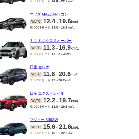
※ JC08モード
14.8
～
22.2
km/L
マツダ MAZDA6ワゴン
12.4
19.6
WLTC
～
km/L
※ JC08モード
14.8
～
16.6
km/L
ミニ ミニクロスオーバー
11.3
16.9
WLTC
～
km/L
※ JC08モード
12
～
21.3
km/L
日産 セレナ
11.6
20.6
WLTC
～
km/L
※ JC08モード
12
～
26.2
km/L
日産 エクストレイル
12.2
19.7
WLTC
～
km/L
※ JC08モード
13.8
～
20.8
km/L
プジョー 308SW
15.6
21.6
WLTC
～
km/L
※ JC08モード
16.1
～
22.9
km/L