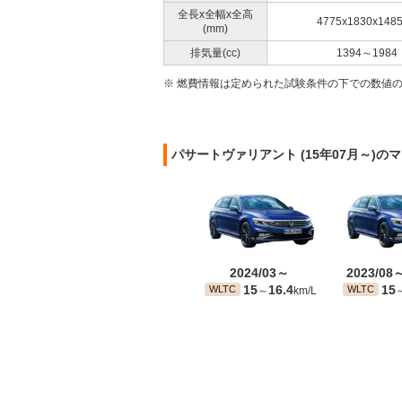
全長x全幅x全高
4775x1830x148
(mm)
排気量(cc)
1394～1984
※ 燃費情報は定められた試験条件の下での数値
パサートヴァリアント (15年07月～)
2024/03～
2023/08
15
16.4
15
WLTC
WLTC
～
km/L