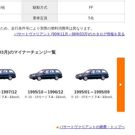
5/他
駆動方式
FF
乗車定員
5名
のため、走行条件等により実際の燃料消費率は異なります。
パサートヴァリアント (90年11月～98年03月)のカタログ情報を見る
年03月)のマイナーチェンジ一覧
▶
～1997/12
1995/10～1996/12
1995/01～1995/09
1994/
ド
7.4
～
11
km/L
※ 10・15モード
7.4
～
11
km/L
※ 10・15モード
7.4
～
11
km/L
※ 10・15
パサートヴァリアントの燃費・トップヘ