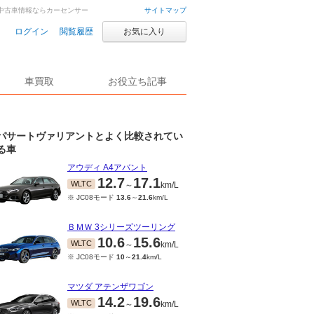
・中古車情報ならカーセンサー
サイトマップ
ログイン
閲覧履歴
お気に入り
車買取
お役立ち記事
パサートヴァリアントとよく比較されてい
る車
アウディ A4アバント
12.7
17.1
WLTC
～
km/L
※ JC08モード
13.6
～
21.6
km/L
ＢＭＷ 3シリーズツーリング
10.6
15.6
WLTC
～
km/L
※ JC08モード
10
～
21.4
km/L
マツダ アテンザワゴン
14.2
19.6
WLTC
～
km/L