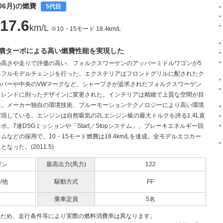
06月)の燃費
5代目
17.6
km/L
※10・15モード 18.4km/L
L直噴ターボによる高い燃費性能を実現した
の高さや走りで評価の高い、フォルクスワーゲンのアッパーミドルワゴンが5
にフルモデルチェンジを行った。エクステリアはフロントグリルに配されたク
のバーや中央のVWマークなど、シャープさが追求されたフォルクスワーゲン
トレンドに則ったデザインに変更された。インテリアは精緻で上質な空間が目
た。メーカー独自の環境技術、ブルーモーションテクノロジーにより高い環境
現している。エンジンは自然吸気の2Lエンジン級の最大トルクを誇る1.4L直
ボ。7速DSGミッションや「Start／Stopシステム」、ブレーキエネルギー回
ムなどの採用で、10・15モード燃費は18.4km/Lを達成。全モデルエコカー
なった。(2011.5)
ゴン
最高出力(馬力)
122
5/他
駆動方式
FF
乗車定員
5名
のため、走行条件等により実際の燃料消費率は異なります。