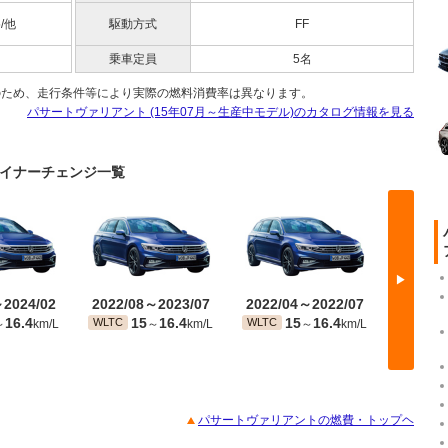
5/他
駆動方式
FF
乗車定員
5名
のため、走行条件等により実際の燃料消費率は異なります。
パサートヴァリアント (15年07月～生産中モデル)のカタログ情報を見る
のマイナーチェンジ一覧
▶
～2024/02
2022/08～2023/07
2022/04～2022/07
2021/
16.4
15
16.4
15
16.4
WLTC
WLTC
WLTC
～
km/L
～
km/L
～
km/L
パサートヴァリアントの燃費・トップヘ