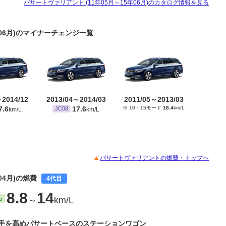
パサートヴァリアント (11年05月～15年06月)のカタログ情報を見る
年06月)のマイナーチェンジ一覧
～2014/12
2013/04～2014/03
2011/05～2013/03
7.6
17.6
※ 10・15モード
18.4
km/L
JC08
km/L
km/L
パサートヴァリアントの燃費・トップヘ
04月)の燃費
4代目
8.8
14
5
～
km/L
手を高めパサートベースのステーションワゴン