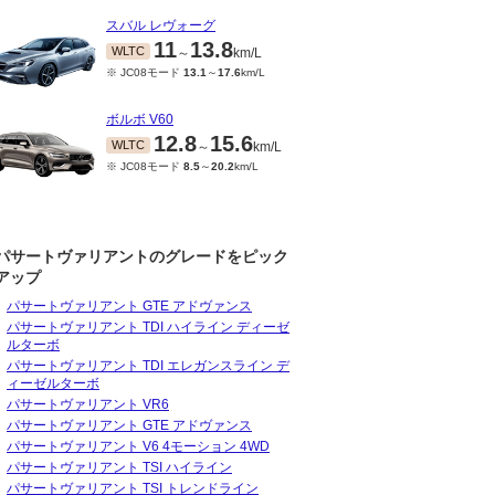
スバル レヴォーグ
11
13.8
WLTC
～
km/L
※ JC08モード
13.1
～
17.6
km/L
ボルボ V60
12.8
15.6
WLTC
～
km/L
※ JC08モード
8.5
～
20.2
km/L
パサートヴァリアントのグレードをピック
アップ
パサートヴァリアント GTE アドヴァンス
パサートヴァリアント TDI ハイライン ディーゼ
10～2022/03
2021/04～2021/09
2020/05～2021/03
201
ルターボ
15
16.4
15
16.4
20.6
WLTC
JC08
JC08
～
km/L
～
km/L
km/L
パサートヴァリアント TDI エレガンスライン デ
ィーゼルターボ
パサートヴァリアント VR6
パサートヴァリアント GTE アドヴァンス
パサートヴァリアント V6 4モーション 4WD
パサートヴァリアント TSI ハイライン
パサートヴァリアント TSI トレンドライン