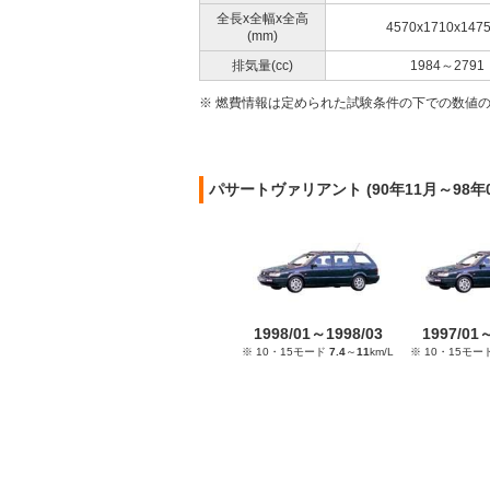
全長x全幅x全高
4570x1710x147
(mm)
排気量(cc)
1984～2791
※ 燃費情報は定められた試験条件の下での数値
パサートヴァリアント (90年11月～98
1998/01～1998/03
1997/01
※ 10・15モード
7.4
～
11
km/L
※ 10・15モー