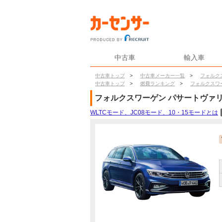
中古車
輸入車
中古車トップ
>
中古車メーカー一覧
>
フォルク
中古車トップ
>
燃費ランキング
>
フォルクスワ
フォルクスワーゲン
パサートヴァ
WLTCモード、JC08モード、10・15モードとは