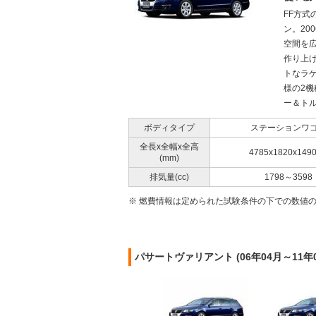
FF方
ン。20
空間を
作り上
トなラ
様の2機
ー＆トル
ボディタイプ
ステーションワ
全長x全幅x全高
4785x1820x149
(mm)
排気量(cc)
1798～3598
※ 燃費情報は定められた試験条件の下での数値
パサートヴァリアント (06年04月～11