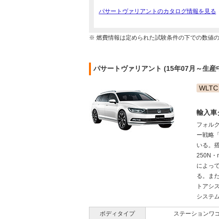
パサートヴァリアントのカタログ情報を見る
※ 燃費情報は定められた試験条件の下での数値
パサートヴァリアント (15年07月～生
WLTC
輸入車
フォル
ー戦略
いる。搭
250N
によって
る。ま
トアシ
システム
ボディタイプ
ステーションワ