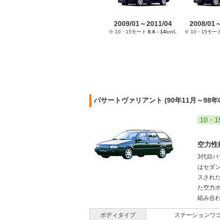
2009/01～2011/04
2008/01
※ 10・15モード
8.8
～
14
km/L
※ 10・15モー
パサートヴァリアント (90年11月～98年
10・1
空力性
3代目
はセダ
スされ
た空力ボ
組み合わさ
ボディタイプ
ステーションワ