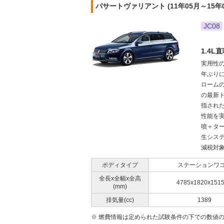
パサートヴァリアント (11年05月～15年
JC08
1.4
実用性
年ぶり
ローム
の最新
指され
性能を実
噴＋ター
生システ
減税対象と
ボディタイプ
ステーションワ
全長x全幅x全高
4785x1820x151
(mm)
排気量(cc)
1389
※ 燃費情報は定められた試験条件の下での数値