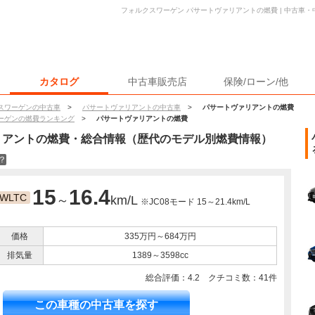
フォルクスワーゲン パサートヴァリアントの燃費 | 中古車
カタログ
中古車販売店
保険/ローン/他
スワーゲンの中古車
>
パサートヴァリアントの中古車
>
パサートヴァリアントの燃費
ーゲンの燃費ランキング
>
パサートヴァリアントの燃費
リアント
の燃費・総合情報（歴代のモデル別燃費情報）
？
15
16.4
WLTC
～
km/L
※JC08モード 15～21.4km/L
価格
335万円～684万円
排気量
1389～3598cc
総合評価：
4.2
クチコミ数：
41
件
この車種の中古車を探す