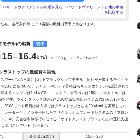
パサートヴァリアントの相場を見る
パサートヴァリアントと他の車種
を比較する
のため、走行条件等により実際の燃料消費率は異なります。
産中モデル)の燃費
現行
15
16.4
～
km/L
※JC08モード 15～21.4km/L
クラストップの低燃費を実現
クスワーゲンの日本におけるフラッグシップモデル。同社が推進するモジュラ
「MQB」に基づいて、シャシーやボディ骨格はもちろんエンジンも設計されて
載するエンジンは1.4LのTSIユニットで、最高出力は150ps、最大トルクは
・mを発生。ツインクラッチ式の7速DSGや気筒休止システムの組み合わせなど
、JC08モード燃費は輸入車ではクラストップとなる20.4km/Lを実現してい
た、レーダーとカメラを併用したプリクラッシュブレーキシステムの「フロン
スト」や、安全な車線移行を助ける「サイドアシストプラス」などの運転支援
も採用されている（2015.7）
ゴン
最高出力(馬力)
150～220