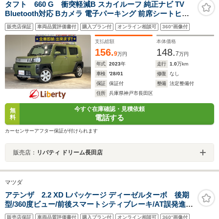
タフト 660 G 衝突軽減B スカイルーフ 純正ナビ TV
Bluetooth対応 Bカメラ 電子パーキング 前席シートヒー
ター LEDヘッドライト スマートキー プッシュスタート
販売店保証
車両品質評価書付
購入プラン付
オンライン相談可
360°画像付
アイドリングストップ フォグライト 純正アルミホイール
支払総額
本体価格
156.
148.
9
7
万円
万円
年式
2023
年
走行
1.0
万km
車検
'28/01
修復
なし
保証
保証付
整備
法定整備付
住所
兵庫県神戸市長田区
今すぐ在庫確認・見積依頼
無
電話する
料
カーセンサーアフター保証が付けられます
販売店：
リバティ ドリーム長田店
マツダ
アテンザ 2.2 XD Lパッケージ ディーゼルターボ 後期
型/360度ビュー/前後スマートシティブレーキ/AT誤発進抑
制制御/全車速追従レーダークルコン/LKA/車線逸脱警
販売店保証
車両品質評価書付
購入プラン付
オンライン相談可
360°画像付