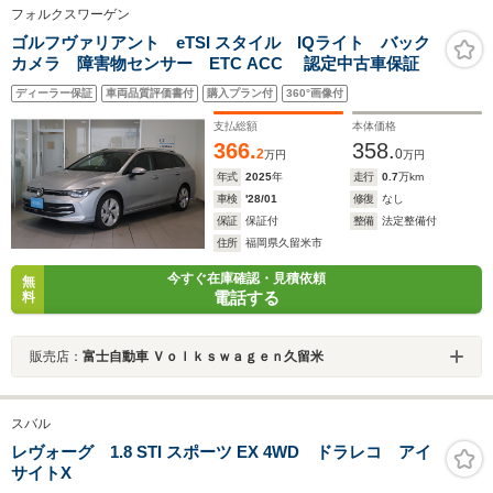
フォルクスワーゲン
ゴルフヴァリアント eTSI スタイル IQライト バック
カメラ 障害物センサー ETC ACC 認定中古車保証
ディーラー保証
車両品質評価書付
購入プラン付
360°画像付
支払総額
本体価格
366.
358.
2
0
万円
万円
年式
2025
年
走行
0.7
万km
車検
'28/01
修復
なし
保証
保証付
整備
法定整備付
住所
福岡県久留米市
今すぐ在庫確認・見積依頼
無
電話する
料
販売店：
富士自動車 Ｖｏｌｋｓｗａｇｅｎ久留米
スバル
レヴォーグ 1.8 STI スポーツ EX 4WD ドラレコ アイ
サイトX