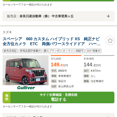
カーセンサーアフター保証が付けられます
販売店：
奈良日産自動車（株） 中古車登美ヶ丘
スズキ
スペーシア 660 カスタム ハイブリッド XS 純正ナビ
全方位カメラ ETC 両側パワースライドドア ハーフ
レザーシート シートヒーター 衝突被害軽減システ
販売店保証
車両品質評価書付
購入プラン付
オンライン相談可
360°画像付
ム レーダークルーズコントロール コーナーセンサ
ー 純正アルミホイール フロアマット
支払総額
本体価格
149.
144.
8
8
万円
万円
年式
2021
年
走行
3.0
万km
車検
車検整備付
修復
なし
保証
保証付
整備
法定整備付
住所
富山県富山市
今すぐ在庫確認・見積依頼
無
電話する
料
カーセンサーアフター保証が付けられます