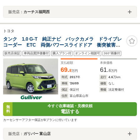
販売店：
カーチス福岡西
トヨタ
タンク 1.0 G-T 純正ナビ バックカメラ ドライブレ
コーダー ETC 両側パワースライドドア 衝突被害軽
減システム 横滑り防止装置 アイドリングストップ
販売店保証
車両品質評価書付
購入プラン付
オンライン相談可
360°画像付
オートハロゲンライト フォグライト ステアリングス
イッチ AAC
支払総額
本体価格
69.
61.
8
6
万円
万円
年式
2017
年
走行
4.6
万km
車検
'26/09
修復
なし
保証
保証付
整備
法定整備付
住所
富山県富山市
今すぐ在庫確認・見積依頼
無
電話する
料
カーセンサーアフター保証がBプランに付いています
販売店：
ガリバー 富山店