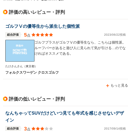
評価の高いレビュー・評判
ゴルフⅤの優等生から派生した個性派
5
総合評価
2023/06/22投稿
点
ゴルフプラスがゴルフⅤの優等生なら、こちらは個性派。
ルーフバーがあると遊び人に見られて気が引ける…のでな
ければオススメである。
たけさんさん
（東京都）
フォルクスワーゲン クロスゴルフ
もっと見る
評価の低いレビュー・評判
なんちゃってSUVだけどいつ見ても年式を感じさせないデザ
イン
3
総合評価
2017/09/14投稿
点