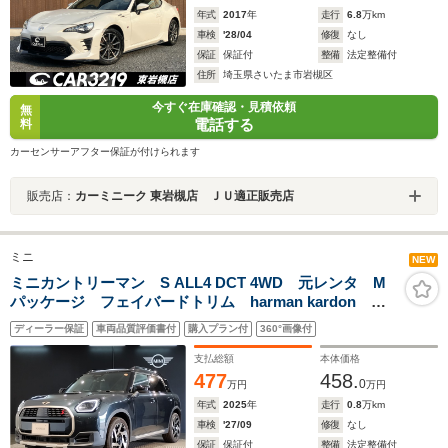
年式
2017
年
走行
6.8
万km
車検
'28/04
修復
なし
保証
保証付
整備
法定整備付
住所
埼玉県さいたま市岩槻区
今すぐ在庫確認・見積依頼
無
電話する
料
カーセンサーアフター保証が付けられます
販売店：
カーミニーク 東岩槻店 ＪＵ適正販売店
ミニ
NEW
ミニカントリーマン S ALL4 DCT 4WD 元レンタ M
パッケージ フェイバードトリム harman kardon 純
正19インチアルミ 追従型クルコン メモリ機能付パワ
ディーラー保証
車両品質評価書付
購入プラン付
360°画像付
ーシート シートヒーター ステアリングヒーター 全
周囲カメラ 電動リアゲート
支払総額
本体価格
477
458.
0
万円
万円
年式
2025
年
走行
0.8
万km
車検
'27/09
修復
なし
保証
保証付
整備
法定整備付