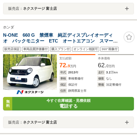
販売店：
ネクステージ 富士店
ホンダ
N-ONE 660 G 禁煙車 純正ディスプレイオーディ
オ バックモニター ETC オートエアコン スマート
キー Bluetooth HDMI端子 ヘッドライトレベライザ
販売店保証
車両品質評価書付
購入プラン付
オンライン相談可
360°画像付
ー 電動格納ミラー アームスト ベンチシート
支払総額
本体価格
72.
62.
9
0
万円
万円
年式
2013
年
走行
3.2
万km
車検
車検整備付
修復
なし
保証
保証付
整備
法定整備付
住所
静岡県富士市
今すぐ在庫確認・見積依頼
無
電話する
料
販売店：
ネクステージ 富士店