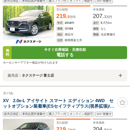
販売店保証
車両品質評価書付
購入プラン付
オンライン相談可
360°画像付
BSM スマートキー ETC シートヒーター パワーシ
ート LEDヘッド サンシェード
支払総額
本体価格
219.
207.
9
3
万円
万円
年式
2018
年
走行
5.7
万km
車検
'27/09
修復
なし
保証
保証付
整備
法定整備付
住所
静岡県富士市
今すぐ在庫確認・見積依頼
無
電話する
料
カーセンサーアフター保証が付けられます
販売店：
ネクステージ 富士店
スバル
XV 2.0e-L アイサイト スマート エディション 4WD セ
ットオプション装着車(ESセイフティプラス(視界拡張)/P
シート/シートポジションメモリー)/ESコアテクノロジー/
販売店保証
車両品質評価書付
購入プラン付
オンライン相談可
360°画像付
クリアビューパック/Panasonicビルトインナビ/フルセグ
TV/Blu-ray/Bluetooth/ETC/純正ドラレコ
支払総額
本体価格
219.
204.