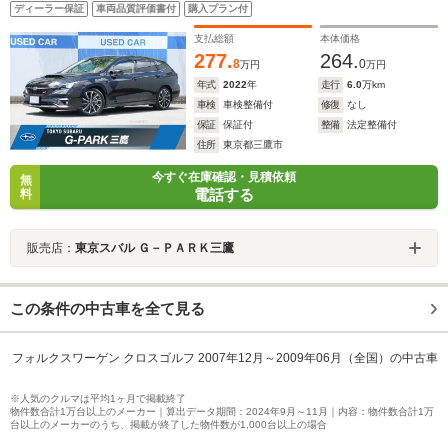
ディーラー保証
車両品質評価書付
購入プラン付
支払総額
本体価格
277.
264.
8
0
万円
万円
年式
2022
年
走行
6.0
万km
車検
車検整備付
修復
なし
保証
保証付
整備
法定整備付
住所
東京都三鷹市
今すぐ在庫確認・見積依頼
無
電話する
料
販売店：
東京スバル Ｇ－ＰＡＲＫ三鷹
この条件の中古車を全て見る
フォルクスワーゲン クロスゴルフ 2007年12月～2009年06月（全国）の中古車
※人気のクルマは平均1ヶ月で掲載終了
物件数合計1万台以上のメーカー｜算出データ期間：2024年9月～11月｜内容：物件数合計1万
台以上のメーカーのうち、掲載が終了した物件数が1,000台以上の場合