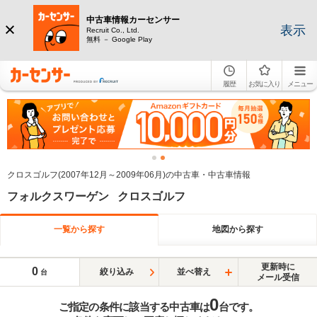
中古車情報カーセンサー
表示
Recruit Co., Ltd.
無料 － Google Play
履歴
お気に入り
メニュー
クロスゴルフ(2007年12月～2009年06月)の中古車・中古車情報
フォルクスワーゲン クロスゴルフ
一覧から探す
地図から探す
更新時に
0
絞り込み
並べ替え
台
メール受信
0
ご指定の条件に該当する中古車は
台です。