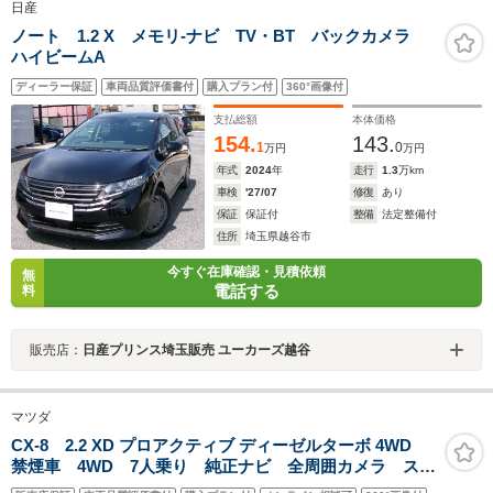
日産
ノート 1.2 X メモリ-ナビ TV・BT バックカメラ
ハイビームA
ディーラー保証
車両品質評価書付
購入プラン付
360°画像付
支払総額
本体価格
154.
143.
1
0
万円
万円
年式
2024
年
走行
1.3
万km
車検
'27/07
修復
あり
保証
保証付
整備
法定整備付
住所
埼玉県越谷市
今すぐ在庫確認・見積依頼
無
電話する
料
販売店：
日産プリンス埼玉販売 ユーカーズ越谷
マツダ
CX-8 2.2 XD プロアクティブ ディーゼルターボ 4WD
禁煙車 4WD 7人乗り 純正ナビ 全周囲カメラ スマ
ートシティブレーキサポート レーダークルーズ