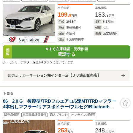
報/BSM/前後障害物センサー/茶本革/シートヒーター/Pシ
ート/BOSE/マツコネナビ/フルセグ/Bluetooth/ETC
支払総額
本体価格
199.
183.
9
9
万円
万円
年式
2018
年
走行
6.1
万km
車検
車検整備付
修復
なし
保証
保証付
整備
法定整備付
住所
千葉県野田市
今すぐ在庫確認・見積依頼
無
電話する
料
カーセンサーアフター保証がAプランに付いています
販売店：
カーネーション柏インター店【ＪＵ適正販売店】
トヨタ
86 2.0 G 後期型/TRDフルエアロ/6速MT/TRDマフラー
4本出しマフラー/リアスポイラー/フルセグ/Bluetooth接
続/LEDヘッドライト/保証付き
販売店保証
車両品質評価書付
購入プラン付
オンライン相談可
支払総額
本体価格
253
248.
8
万円
万円