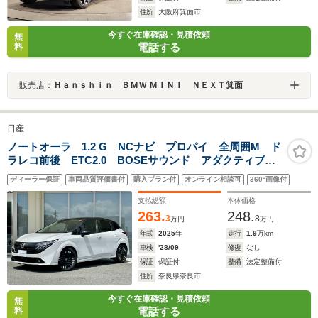
住所
大阪府箕面市
今すぐ在庫確認・見積依頼
無
電話する
料
販売店：
Ｈａｎｓｈｉｎ ＢＭＷ ＭＩＮＩ ＮＥＸＴ箕面
日産
ノートオーラ 1.2 G NCナビ プロパイ 全周囲M ド
ラレコ前後 ETC2.0 BOSEサウンド アダクティブ
LEDヘッド フォグライト SOSコール 衝突被害軽
ディーラー保証
車両品質評価書付
購入プラン付
オンライン相談可
360°画像付
減 踏み間違い防止 障害物センサ ブラインドスポッ
トモニタ パワーシート
支払総額
本体価格
263.
248.
3
8
万円
万円
年式
2025
年
走行
1.9
万km
車検
'28/09
修復
なし
保証
保証付
整備
法定整備付
住所
奈良県奈良市
今すぐ在庫確認・見積依頼
無
電話する
料