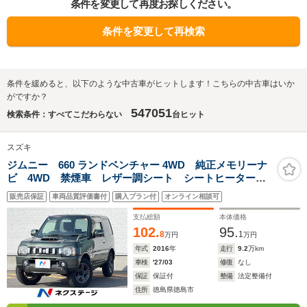
条件を変更して再度お探しください。
条件を変更して再検索
条件を緩めると、以下のような中古車がヒットします！こちらの中古車はいか
がですか？
547051
検索条件：すべてこだわらない
台ヒット
スズキ
ジムニー 660 ランドベンチャー 4WD 純正メモリーナ
ビ 4WD 禁煙車 レザー調シート シートヒーター
ETC CD 地デジ
販売店保証
車両品質評価書付
購入プラン付
オンライン相談可
支払総額
本体価格
102.
95.
8
1
万円
万円
年式
2016
年
走行
9.2
万km
車検
'27/03
修復
なし
保証
保証付
整備
法定整備付
住所
徳島県徳島市