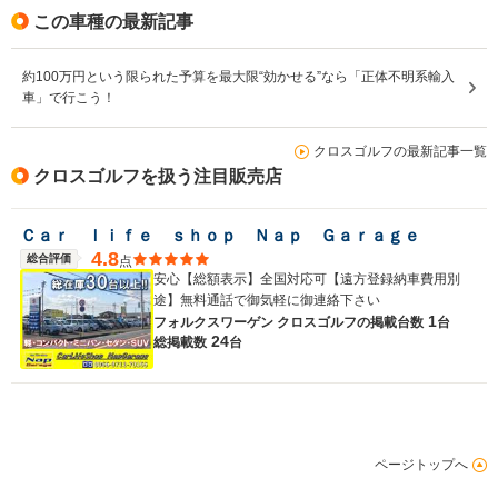
この車種の最新記事
約100万円という限られた予算を最大限“効かせる”なら「正体不明系輸入
車」で行こう！
クロスゴルフの最新記事一覧
クロスゴルフを扱う注目販売店
Ｃａｒ ｌｉｆｅ ｓｈｏｐ Ｎａｐ Ｇａｒａｇｅ
4.8
総合評価
点
安心【総額表示】全国対応可【遠方登録納車費用別
途】無料通話で御気軽に御連絡下さい
1
フォルクスワーゲン クロスゴルフの
掲載台数
台
24
総掲載数
台
ページトップへ