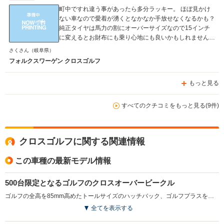
町中ですれ違う事があったら多分ラッキー。 ほぼ見かけ
ない車なので愛着が湧くとなかなか手放せなくなるかも？
純正タイヤは馬力の割にオーバーサイズなので15インチ
に変えるとお財布にも乗り心地にも良いかもしれません。
（自己責任） 荷物を沢山載せたいという人はヴァリアン
さくさん
（岐阜県）
トの方がおすすめ。 4WDでちゃんとしたSUVがいい人は
フォルクスワーゲン クロスゴルフ
ティグアンの方が良いと思います。
もっと見る
すべてのクチコミをもっと見る(9件)
クロスゴルフに関する関連情報
この車種の最新モデル情報
500台限定となるゴルフのクロスオーバービークル
ゴルフの全高を85mm高めたトールサイズのハッチバック、ゴルフプラスをベースにSUVテイストに仕上げられたクロスオーバービークル。日本には500台の限定とされた。専用サスペンションにより15mm高い最低地上高をもつ外観は、シルバーの前後バンパーやサイドプロテクションモール、ルーフレールなどを装着。2トーンカラーで仕上げられ、アクティブなイメージとされている。室内は専用内装色のダークアイスシルバーを採用、専用ステアリングやスポーツシートなどでも演出された。エンジンは1.4Lの直噴にターボとスーパーチャージャーという2つの過給器を備え、燃費と走りを両立するTSIを搭載。6速DSGが組み合わせられる。（2007.12）
全てを表示する