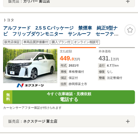
販売店：
ガリバー 富山店
トヨタ
アルファード 2.5 S Cパッケージ 禁煙車 純正9型ナ
ビ フリップダウンモニター サンルーフ セーフティ
センス レーダークルーズ シートヒーター ベンチレ
販売店保証
車両品質評価書付
購入プラン付
オンライン相談可
ーション ETC ドラレコ メモリーパワーシート オ
ットマンシート LEDヘッド
支払総額
本体価格
449.
431.
9
1
万円
万円
年式
2021
年
走行
4.7
万km
車検
車検整備付
修復
なし
保証
保証付
整備
法定整備付
住所
静岡県富士市
今すぐ在庫確認・見積依頼
無
電話する
料
カーセンサーアフター保証が付けられます
販売店：
ネクステージ 富士店