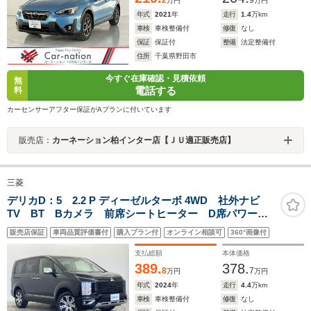
2
9
万円
万円
年式
2021
年
走行
1.4
万km
車検
車検整備付
修復
なし
保証
保証付
整備
法定整備付
住所
千葉県野田市
今すぐ在庫確認・見積依頼
無
電話する
料
カーセンサーアフター保証がAプランに付いています
販売店：
カーネーション柏インター店【ＪＵ適正販売店】
三菱
デリカD：5 2.2 P ディーゼルターボ 4WD 社外ナビ
TV BT Bカメラ 前席シートヒーター D席パワーシ
ート ETC 両側パワスラ レーダークルーズコントロ
販売店保証
車両品質評価書付
購入プラン付
オンライン相談可
360°画像付
ール レーンキープアシスト パドルシフト ステアリ
ングヒーター 衝突被害軽減システム
支払総額
本体価格
389.
378.
8
7
万円
万円
年式
2024
年
走行
4.4
万km
車検
車検整備付
修復
なし