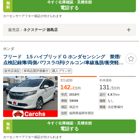
今すぐ在庫確認・見積依頼
無
電話する
料
カーセンサーアフター保証が付けられます
販売店：
ネクステージ 徳島店
ホンダ
フリード 1.5 ハイブリッド G ホンダセンシング 禁煙/
点検記録簿/両側パワスラ/3列/クルコン/車線逸脱/衝突軽
減/Bカメ/ドラレコ/ETC/LED
販売店保証
車両品質評価書付
購入プラン付
支払総額
本体価格
142.
131.
2
5
万円
万円
年式
2018
年
走行
6.8
万km
車検
'28/08
修復
なし
保証
保証付
整備
法定整備付
住所
福岡県福岡市西区
今すぐ在庫確認・見積依頼
無
電話する
料
カーセンサーアフター保証が付けられます