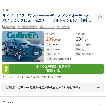
トヨタ
ライズ 1.2 Z ワンオーナー ディスプレイオーディオ
パノラミックビューモニター ビルトインETC 前後ド
ライブレコーダー ブラインドスポットモニター 当店
販売店保証
車両品質評価書付
購入プラン付
360°画像付
買取 ガリバー3ヶ月保証 カーセンサー認定検査済車両 修
復歴無
支払総額
本体価格
209.
204.
8
8
万円
万円
年式
2024
年
走行
1.7
万km
車検
'27/06
修復
なし
保証
保証付
整備
法定整備付
住所
滋賀県近江八幡市
今すぐ在庫確認・見積依頼
無
電話する
料
カーセンサーアフター保証がA/Bプランに付いています
販売店：
ガリバー 近江八幡店／株式会社ＨＣＭモビリティ
ダイハツ