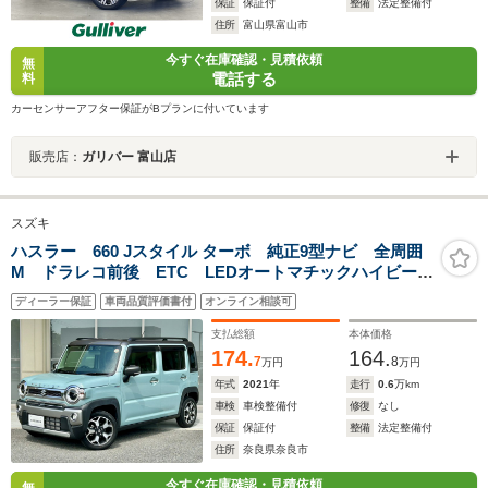
保証
保証付
整備
法定整備付
住所
富山県富山市
今すぐ在庫確認・見積依頼
無
電話する
料
カーセンサーアフター保証がBプランに付いています
販売店：
ガリバー 富山店
スズキ
ハスラー 660 Jスタイル ターボ 純正9型ナビ 全周囲
M ドラレコ前後 ETC LEDオートマチックハイビー
ム 前席シートヒータ レーダークルコン パドルシフ
ディーラー保証
車両品質評価書付
オンライン相談可
ト スマートキー 衝突被害軽減ブレーキ 踏み間違い
防止 障害物センサ
支払総額
本体価格
174.
164.
7
8
万円
万円
年式
2021
年
走行
0.6
万km
車検
車検整備付
修復
なし
保証
保証付
整備
法定整備付
住所
奈良県奈良市
今すぐ在庫確認・見積依頼