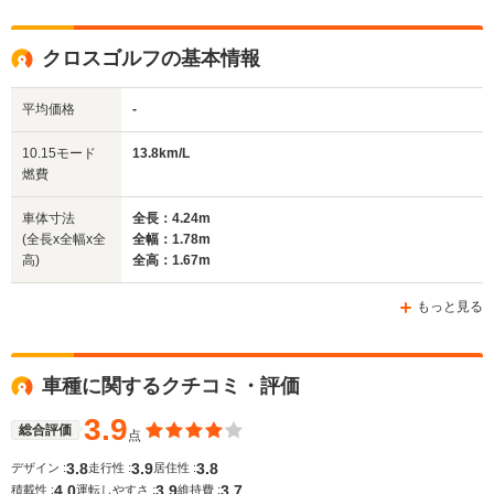
クロスゴルフの基本情報
平均価格
-
10.15モード
13.8km/L
燃費
車体寸法
全長：4.24m
(全長x全幅x全
全幅：1.78m
高)
全高：1.67m
もっと見る
車種に関するクチコミ・評価
3.9
総合評価
点
3.8
3.9
3.8
デザイン :
走行性 :
居住性 :
4.0
3.9
3.7
積載性 :
運転しやすさ :
維持費 :