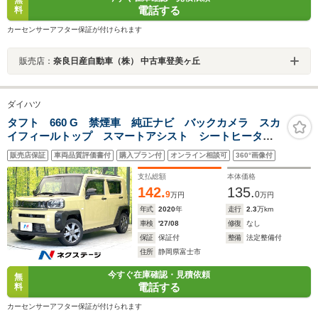
無
電話する
料
カーセンサーアフター保証が付けられます
販売店：
奈良日産自動車（株） 中古車登美ヶ丘
ダイハツ
タフト 660 G 禁煙車 純正ナビ バックカメラ スカ
イフィールトップ スマートアシスト シートヒータ
ー ETC スマートキー LEDヘッド オートライト
販売店保証
車両品質評価書付
購入プラン付
オンライン相談可
360°画像付
オートエアコン アイドリングストップ 電動格納ミラ
ー
支払総額
本体価格
142.
135.
9
0
万円
万円
年式
2020
年
走行
2.3
万km
車検
'27/08
修復
なし
保証
保証付
整備
法定整備付
住所
静岡県富士市
今すぐ在庫確認・見積依頼
無
電話する
料
カーセンサーアフター保証が付けられます