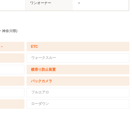
ワンオーナー
－
 神奈川県)
/－
ETC
ウォークスルー
横滑り防止装置
バックカメラ
フルエアロ
ローダウン