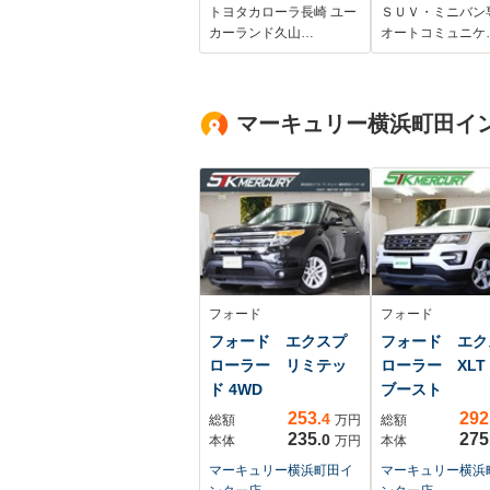
ノラミックビューモ
ーター 地デジT
トヨタカローラ長崎 ユー
ＳＵＶ・ミニバン
ニタ クルーズコン
Bluetooth D
カーランド久山…
オートコミュニケ
トロール アイドリ
オ ハンドルヒーター
ングストップ スマ
デジタルインナ
ートキー
ードラレコ ETC
マーキュリー横浜町田イ
ヘッドライト 
トフォグ
フォード
フォード
フォード エクスプ
フォード エク
ローラー リミテッ
ローラー XLT
ド 4WD
ブースト
253
292
.4
総額
万円
総額
235
275
.0
本体
万円
本体
マーキュリー横浜町田イ
マーキュリー横浜