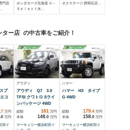
V
TV 夏冬タイヤ付き
スタート 片側電動
専門店
ホンダカーズ北海道 Ｕ－
ネクステージ 西明石店…
VDビデ
スライドドア
…
Ｓｅｌｅｃｔ永…
ETC オートエアコ
ミラ
ン
 LED
ンター店 の中古車をご紹介！
フロン
アウディ
ハマー
スプ
アウディ Q7 3.0
ハマー H3 タイプ
 エコ
TFSI クワトロ Sライ
G 4WD
ンパッケージ 4WD
161
179
.7
.4
万円
総額
万円
総額
万円
148
158
.0
.0
.0
万円
本体
万円
本体
万円
町田イ
マーキュリー横浜町田イ
マーキュリー横浜町田イ