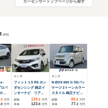
カーセンサートップページから探す
車
[PR]
ホンダ
ホンダ
e-
フィット 1.5 RS ホン
N-BOX 660 G SSパッ
プロパ
ダセンシング 純正イ
ケージ 2トーンカラー
度カメ
ンターナビ リアカ
スタイル 純正ナビ
ー ハ
メラ ETC 純正ド
バックカメラ スマ
135
85
.9
.6
.8
万円
総額
万円
総額
万円
ト&ヒ
ラレコ フルセグ
ートキー プッシュ
123
77
.0
.8
.2
万円
本体
万円
本体
万円