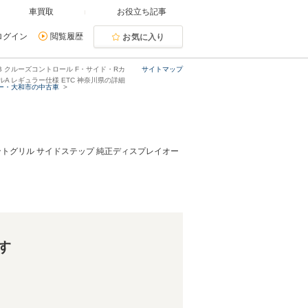
車買取
お役立ち記事
ログイン
閲覧履歴
お気に入り
SB クルーズコントロール F・サイド・Rカ
サイトマップ
ルA レギュラー仕様 ETC 神奈川県の詳細
ー・大和市の中古車
ロントグリル サイドステップ 純正ディスプレイオー
す