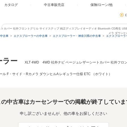
カタログ
中古車販売店
保険/ローン/他
ートカバー 社外フロントグリル サイドステップ 純正ディスプレイオーディオ Bluetooth CD再生 U
メラ ダウンヒ
中古車
エクスプローラーの中古車
エクスプローラー・神奈川県の中古車
エクスプローラ
ーラー
XLT 4WD 4WD 社外ナビ ベージュレザーシートカバー 社外フ
ントロール F・サイド・Rカメラ ダウンヒルA レギュラー仕様 ETC （ホワイト）
この中古車はカーセンサーでの掲載が終了していま
申し訳ございませんが、他の車をお探しください