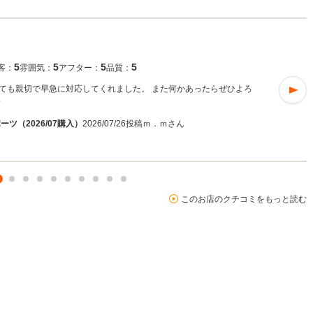
5
5
5
5
客：
雰囲気：
アフター：
品質：
ても親切で早急に対応してくれました。 また何かあったらぜひよろ
む
ツ（2026/07購入）
2026/07/26投稿
ｍ．ｍさん
このお店のクチコミをもっと読む