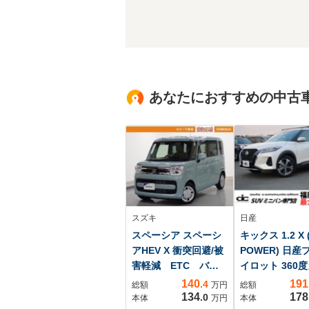
あなたにおすすめの中古
スズキ
日産
スペーシア スペーシ
キックス 1.2 X (
アHEV X 衝突回避/被
POWER) 日産
害軽減 ETC バッ
イロット 360
クモニタ ナビ 両
ラ 障害物センサ
140
191
.4
総額
万円
総額
側スライドドア パ
ーフレザーシー
134
178
.0
本体
万円
本体