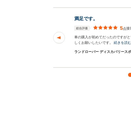
満足です。
5
接
総合評価
点
とうございました
続
車の購入が初めてだったのですがと
しくお願いしたいです。
続きを読
ランドローバー ディスカバリースポー