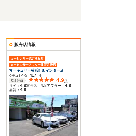
販売店情報
カーセンサー認定取扱店
カーセンサーアフター保証取扱店
マーキュリー横浜町田インター店
417
クチコミ件数
件
4.9
総合評価
点
4.9
4.8
4.8
接客：
雰囲気：
アフター：
4.8
品質：