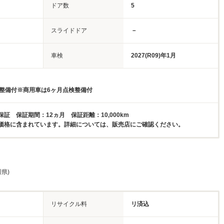
ドア数
5
スライドドア
－
車検
2027(R09)年1月
検整備付※商用車は6ヶ月点検整備付
証 保証期間：12ヵ月 保証距離：10,000km
価格に含まれています。詳細については、販売店にご確認ください。
県)
リサイクル料
リ済込