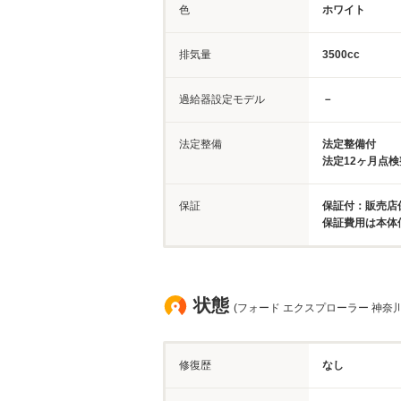
色
ホワイト
排気量
3500cc
過給器設定モデル
－
法定整備
法定整備付
法定12ヶ月点
保証
保証付：販売店保
保証費用は本体
状態
(フォード エクスプローラー 神奈川
修復歴
なし