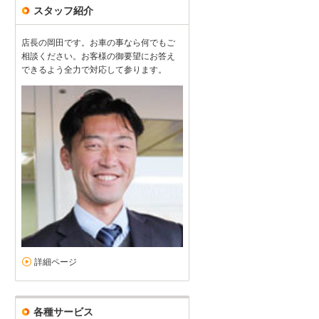
スタッフ紹介
店長の岡田です。お車の事なら何でもご
良い状態の車を保証付で購入できありがたい
相談ください。お客様の御要望にお答え
5
5
5
5
接客：
雰囲気：
アフター：
品質：
できるよう全力で対応して参ります。
総合評価
点
良い状態の車を保証付きで購入できありがたいです。納車までの対応で
が、対応頂き大変助かりました！
続きを読む
メルセデス・ベンツ CLSクラスシューティングブレーク CLS400
（2026/07購入）
詳細ページ
各種サービス