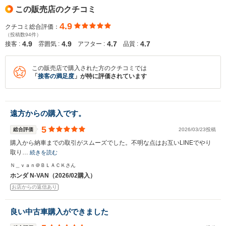
この販売店のクチコミ
4.9
クチコミ総合評価：
（投稿数94件）
4.9
4.9
4.7
4.7
接客 :
雰囲気 :
アフター :
品質 :
この販売店で購入された方のクチコミでは
「
接客の満足度
」が特に評価されています
遠方からの購入です。
5
総合評価
2026/03/23投稿
購入から納車までの取引がスムーズでした。不明な点はお互いLINEでやり
取り…
続きを読む
Ｎ＿ｖａｎ＠ＢＬＡＣＫさん
ホンダ N-VAN（2026/02購入）
お店からの返信あり
良い中古車購入ができました