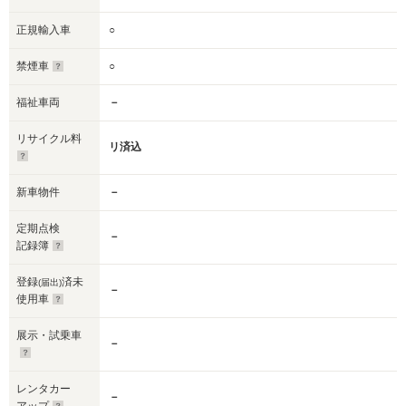
正規輸入車
○
禁煙車
○
福祉車両
－
リサイクル料
リ済込
新車物件
－
定期点検
－
記録簿
登録
済未
(届出)
－
使用車
展示・試乗車
－
レンタカー
－