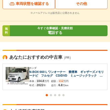
車両状態を確認する
その他
※メールアドレスは販売店に公開されません
今すぐ在庫確認・見積依頼
無
電話する
料
あなたにおすすめの中古車
［PR］
ホンダ
N-BOX 660 L ワンオーナー 禁煙車 ギャザーズメモリ
ーナビ フルセグ CD/DVD ミュージックラック ホ
ンダセンシング LEDヘッドライト ETC ドライブレ
104.8
112
本体：
万円
総額：
万円
コーダー クルーズコントロールオートエアコンリアカ
2022
6.8
年式：
年
走行：
万km
メラ
入力途中の情報を保存しますか？