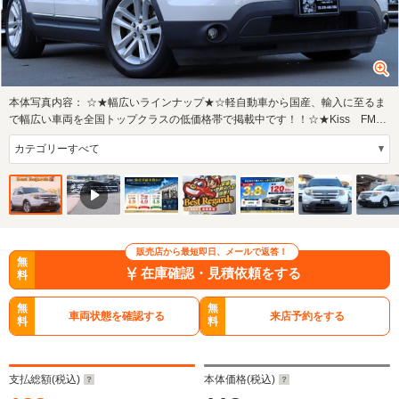
本体写真内容：
☆★幅広いラインナップ★☆軽自動車から国産、輸入に至るま
で幅広い車両を全国トップクラスの低価格帯で掲載中です！！☆★Kiss FM♪
木曜日１５…
販売店から最短即日、メールで返答！
無
在庫確認・見積依頼をする
料
無
無
車両状態を確認する
来店予約をする
料
料
支払総額(税込)
本体価格(税込)