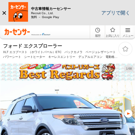
中古車情報カーセンサー
アプリで開く
Recruit Co., Ltd.
無料 － Google Play
履歴
お気に入り
メニュー
フォード エクスプローラー
XLT エコブースト （ホワイトパール）ETC バックカメラ ベージュレザーシート
パワーシート シートヒーター キーレスエントリー デュアルエアコン 電動格納
ミラー パワーステアリング パワーウィンドウ
1/68