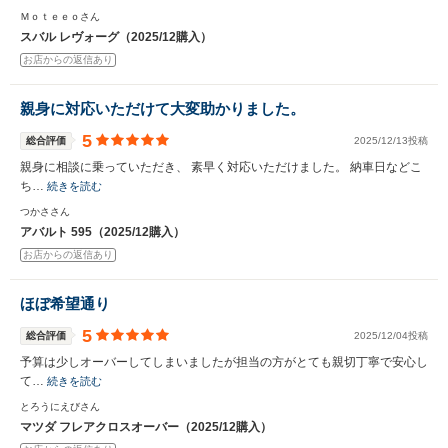
Ｍｏｔｅｅｏさん
スバル レヴォーグ（2025/12購入）
お店からの返信あり
親身に対応いただけて大変助かりました。
5
総合評価
2025/12/13投稿
親身に相談に乗っていただき、 素早く対応いただけました。 納車日などこ
ち…
続きを読む
つかささん
アバルト 595（2025/12購入）
お店からの返信あり
ほぼ希望通り
5
総合評価
2025/12/04投稿
予算は少しオーバーしてしまいましたが担当の方がとても親切丁寧で安心し
て…
続きを読む
とろうにえびさん
マツダ フレアクロスオーバー（2025/12購入）