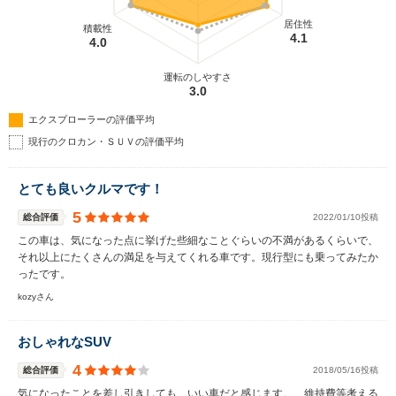
居住性
積載性
4.1
4.0
運転のしやすさ
3.0
エクスプローラーの評価平均
現行のクロカン・ＳＵＶの評価平均
とても良いクルマです！
5
総合評価
2022/01/10投稿
この車は、気になった点に挙げた些細なことぐらいの不満があるくらいで、
それ以上にたくさんの満足を与えてくれる車です。現行型にも乗ってみたか
ったです。
kozyさん
おしゃれなSUV
4
総合評価
2018/05/16投稿
気になったことを差し引きしても、いい車だと感じます。 維持費等考える