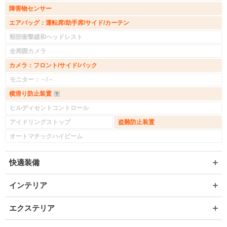
障害物センサー
エアバッグ：運転席/助手席/サイド/カーテン
頸部衝撃緩和ヘッドレスト
全周囲カメラ
カメラ：フロント/サイド/バック
モニター：－/－
横滑り防止装置
ヒルディセントコントロール
アイドリングストップ
盗難防止装置
オートマチックハイビーム
快適装備
インテリア
エクステリア