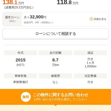
138
118
.1
.8
万円
万円
（諸費用
19.3
万円含む）
32,900
通常ローン
月々
円
詳細を見る
（税込）
頭金
0
円・
4
年（
48
回払い）
ローンについて相談する
年式
走行距離
保証
付き
2015
8.7
1ヵ月
(H27)
万
km
1,000km
車検有無
修復歴
法定整備
車検整備付
なし
付き
この物件に関するお問い合わせ
無料
お問い合わせの内容を選択してください