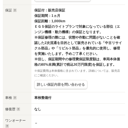
保証
保証付：販売店保証
保証期間：1ヵ月
保証距離：1,000km
ＥＧＳ保証のライトプランで対象になっている部位（エ
ンジン機構・動力機構）の保証となります。
※保証修理の際には、状態や作動に問題がないことを確
認した2次流通を目的として販売されている「中古リサイ
クル部品」や「リビルト部品」を優先的に使用し、修理
を実施いたします。予めご了承ください。
※但し、保証期間中の修理費保証限度額は、車両本体価
格の80%未満(累計で税込30万円限度)を保証します。
※保証費用は本体価格に含まれています。詳細については、販売店
にご確認ください。
詳しい保証内容を問い合わせる
車検
車検整備付
修復歴
なし
ワンオーナー
－