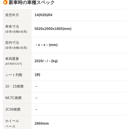
新車時の車種スペック
発売年月
14(H26)/04
車体寸法
5020x2000x1805(mm)
(全長x全幅x全高)
室内寸法
－x－x－(mm)
(全長x全幅x全高)
車両重量
2020/－/－(kg)
(AT/MT/CVT)
シート列数
3列
10・15燃費
－
WLTC燃費
－
JC08燃費
－
ホイール
2860mm
ベース