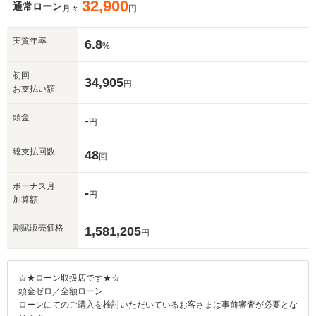
32,900
通常ローン
月々
円
実質年率
6.8
%
初回
34,905
円
お支払い額
頭金
-
円
総支払回数
48
回
ボーナス月
-
円
加算額
割賦販売価格
1,581,205
円
☆★ローン取扱店です★☆
頭金ゼロ／全額ローン
ローンにてのご購入を検討いただいているお客さまは事前審査が必要とな