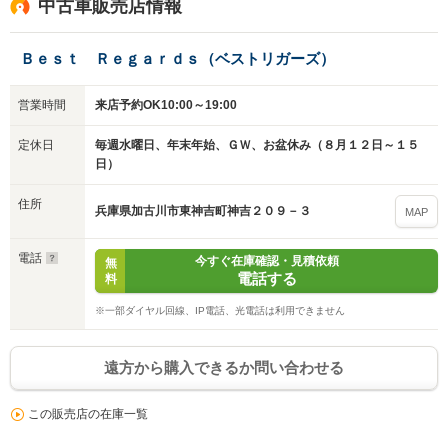
※次回問い合わせをする際に自動入力されます
中古車販売店情報
※保存された情報は
90
日で破棄されます
Ｂｅｓｔ Ｒｅｇａｒｄｓ（ベストリガーズ）
いいえ
はい
営業時間
来店予約OK10:00～19:00
定休日
毎週水曜日、年末年始、ＧＷ、お盆休み（８月１２日～１５
日）
住所
兵庫県加古川市東神吉町神吉２０９－３
MAP
電話
今すぐ在庫確認・見積依頼
無
電話する
料
※一部ダイヤル回線、IP電話、光電話は利用できません
遠方から購入できるか問い合わせる
この販売店の在庫一覧