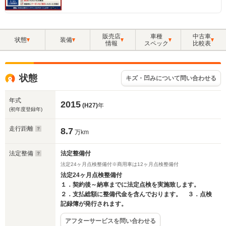
販売店
車種
中古車
状態
装備
情報
スペック
比較表
状態
キズ・凹みについて問い合わせる
年式
2015
(H27)
年
(初年度登録年)
走行距離
8.7
万km
法定整備
法定整備付
法定24ヶ月点検整備付※商用車は12ヶ月点検整備付
法定24ヶ月点検整備付
１．契約後～納車までに法定点検を実施致します。
２．支払総額に整備代金を含んでおります。 ３．点検
記録簿が発行されます。
アフターサービスを問い合わせる