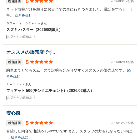
5
総合評価
2026/03/02投稿
ネット情報だけを頼りにお目当ての車に行きつきました。電話をすると、丁
寧…
続きを読む
０２ｅｒｓ ０２ｅｒｓさん
スズキ ハスラー（2026/02購入）
お店からの返信あり
オススメの販売店です。
5
総合評価
2026/02/14投稿
納車までとてもスムーズで説明も分かりやすくオススメの販売店です。
続
きを読む
ｆｕｍｉｙａさん
フィアット 500(チンクエチェント)（2026/02購入）
お店からの返信あり
安心感
5
総合評価
2025/12/25投稿
希望した内容で 相談をしやすいです また、スタッフの方もわからない事は
…
続きを読む