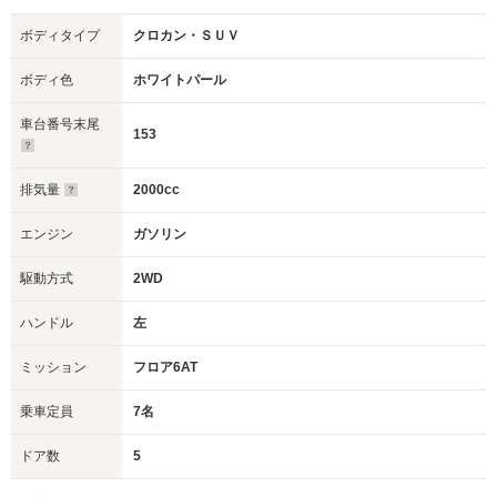
ボディタイプ
クロカン・ＳＵＶ
ボディ色
ホワイトパール
車台番号末尾
153
排気量
2000cc
エンジン
ガソリン
駆動方式
2WD
ハンドル
左
ミッション
フロア6AT
乗車定員
7名
ドア数
5