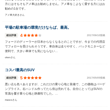
方にはそもそもアメ車はお勧めしません。アメ車をこよなく愛する方にはお
勧めの1台です。
アメ車大好きさん
平場の駐車場の環境だけならば、最高。
4
総合評価
2017/09/10投稿
フォードのディーラーが日本からなくなるとのことですが、今までの代理店
でフォローを受けられそうです。車自体は走りやすく、バックモニターなど
便利で、大きい車体でも気にならない…
okenさん
コスパ最高のSUV
5
総合評価
2017/05/05投稿
悪い点も色々ありますが、これだけの乗り心地と装備で、この価格はバーゲ
ンプライス。右ハンドル作ってたら倍は売れてる。自分にとってはSUVの
常識を覆す乗り心地と静粛性でした。…
mascoさん