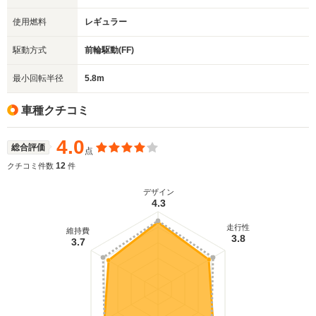
使用燃料
レギュラー
駆動方式
前輪駆動(FF)
最小回転半径
5.8m
車種クチコミ
4.0
総合評価
点
12
クチコミ件数
件
デザイン
4.3
走行性
維持費
3.8
3.7