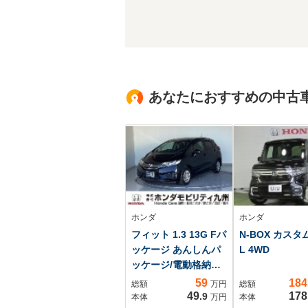
あなたにおすすめの中古
ホンダ
ホンダ
フィット 1.3 13G Fパ
N-BOX カスタム
ッケージ あんしんパ
L 4WD
ッケージ/電動格納ミ
ラー/プライバシーガ
59
184
総額
万円
総額
ラス
49
178
.9
本体
万円
本体