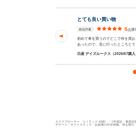
とても良い買い物
5
接
総合評価
点
り、選ぶのも楽しか
初めて車を買うのでどこで何を買お
あったので、見に行ったところとて
日産 デイズルークス（2026/07購
エクスプローラー リミテッド 4WD ・1年保証・車両品
ヤゲート・サイドステップ・記録簿の中古情報。埼玉県の