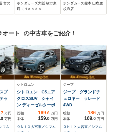
ETC 両側電動スラ
道 宮の
ホンダカーズ大阪 枚方東
ホンダカーズ熊本 山鹿鹿
イドドア アダプテ
店（Ｈｏｎｄａ…
校通店…
ィブクルーズコント
ロール シートヒー
ター Bluetooth
ラオート の中古車をご紹介！
LEDヘッドライト
衝突被害軽減ブレー
キ
シトロエン
ジープ
スプ
シトロエン C5エア
ジープ グランドチ
テッ
クロスSUV シャイ
ェロキー ラレード
ン ディーゼルターボ
4WD
169
186
.7
.6
万円
総額
万円
総額
万円
159
169
.0
.0
.0
万円
本体
万円
本体
万円
シマム
ＯＮＩＸ大宮東／シマム
ＯＮＩＸ大宮東／シマム