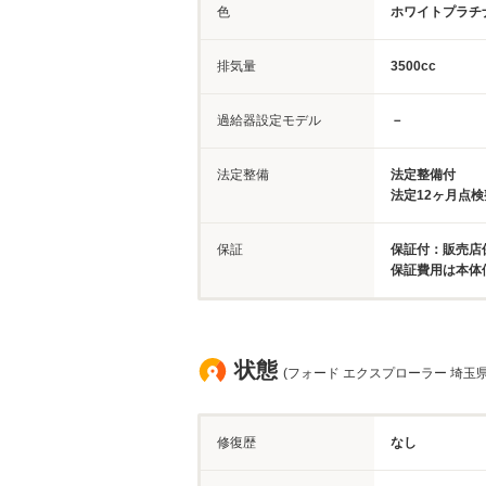
色
ホワイトプラチ
排気量
3500cc
過給器設定モデル
－
法定整備
法定整備付
法定12ヶ月点
保証
保証付：販売店
保証費用は本体
状態
(フォード エクスプローラー 埼玉県
修復歴
なし