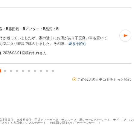
5
5
5
5
客：
雰囲気：
アフター：
品質：
うか迷っていましたが、家の近くにお店があり丁度良い車も置いて
も気に入り即決で購入しました。その際…
続きを読む
入）
2026/08/01投稿
れれれさん
このお店のクチコミをもっと読む
質評価書付・点検整備付・正規ディーラー車・サンルーフ・黒レザー/パワーシート・ナビ・TV・バック/
「ＯＮＩＸ大宮東／シマムラオート 」の車両を探すなら「カーセンサー」！