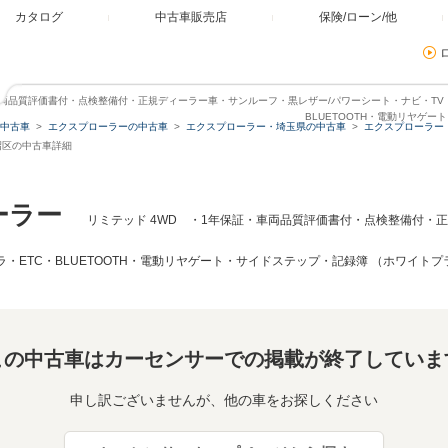
カタログ
中古車販売店
保険/ローン/他
・車両品質評価書付・点検整備付・正規ディーラー車・サンルーフ・黒レザー/パワーシート・ナビ・TV・
BLUETOOTH・電動リヤゲ
中古車
エクスプローラーの中古車
エクスプローラー・埼玉県の中古車
エクスプローラー
沼区の中古車詳細
ーラー
リミテッド 4WD ・1年保証・車両品質評価書付・点検整備付・
ラ・ETC・BLUETOOTH・電動リヤゲート・サイドステップ・記録簿 （ホワイト
この中古車はカーセンサーでの掲載が終了していま
申し訳ございませんが、他の車をお探しください