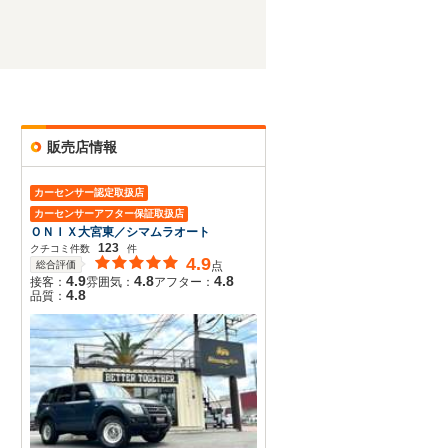
販売店情報
カーセンサー認定取扱店
カーセンサーアフター保証取扱店
ＯＮＩＸ大宮東／シマムラオート
123
クチコミ件数
件
4.9
総合評価
点
4.9
4.8
4.8
接客：
雰囲気：
アフター：
4.8
品質：