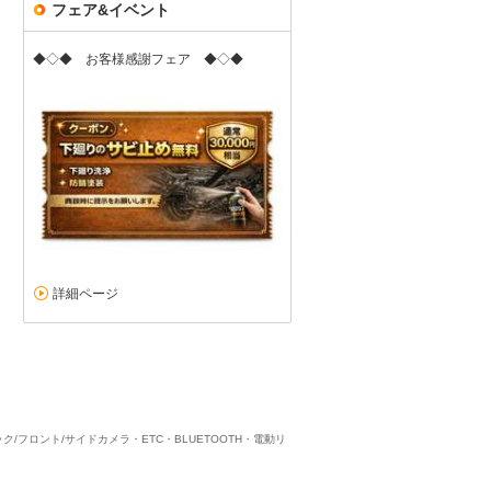
フェア&イベント
◆◇◆ お客様感謝フェア ◆◇◆
良い販売店です。
5
4
5
5
接客：
雰囲気：
アフター：
品質：
総合評価
点
急を要する購入でしたが色々相談に乗って頂き気持ち良く購入出来まし
る箇所があり相談させて頂いた所全て満足のいく対応をして頂き感謝
フォード クーガ（2026/04購入）
2026/07/30投稿
マーさん
詳細ページ
フロント/サイドカメラ・ETC・BLUETOOTH・電動リ