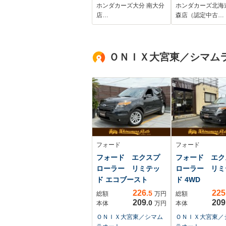
ホンダカーズ大分 南大分
ホンダカーズ北海
店…
森店（認定中古…
ＯＮＩＸ大宮東／シマム
フォード
フォード
フォード エクスプ
フォード エク
ローラー リミテッ
ローラー リミ
ド エコブースト
ド 4WD
226
225
.5
総額
万円
総額
209
209
.0
本体
万円
本体
ＯＮＩＸ大宮東／シマム
ＯＮＩＸ大宮東／