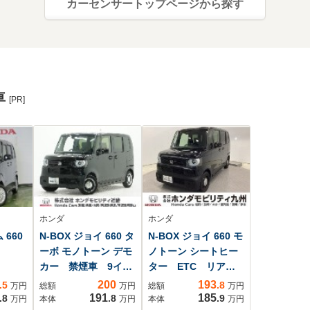
カーセンサートップページから探す
車
[PR]
ホンダ
ホンダ
 660
N-BOX ジョイ 660 タ
N-BOX ジョイ 660 モ
ーボ モノトーン デモ
ノトーン シートヒー
カー 禁煙車 9イン
ター ETC リアカ
チナビ 全周囲カメ
メラ
200
193
.5
.8
万円
総額
万円
総額
万円
ラ ドラレコ
191
185
.8
.8
.9
万円
本体
万円
本体
万円