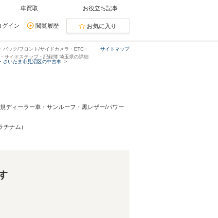
車買取
お役立ち記事
ログイン
閲覧履歴
お気に入り
バック/フロント/サイドカメラ・ETC・
サイトマップ
ート・サイドステップ・記録簿 埼玉県の詳細
・さいたま市見沼区の中古車
正規ディーラー車・サンルーフ・黒レザー/パワー
プラチナム）
す