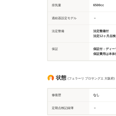
排気量
6500cc
過給器設定モデル
－
法定整備
法定整備付
法定12ヶ月点
保証
保証付：ディーラ
保証費用は本体
状態
(フェラーリ プロサングエ 大阪府)
修復歴
なし
定期点検記録簿
－