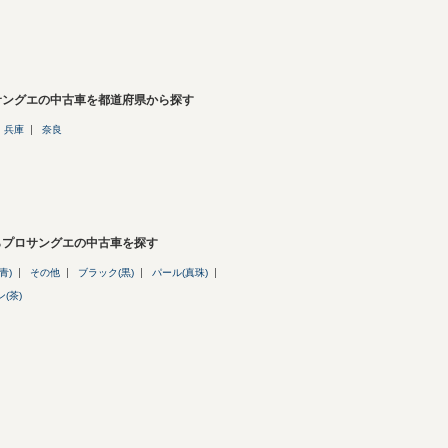
サングエの中古車を都道府県から探す
兵庫
奈良
らプロサングエの中古車を探す
青)
その他
ブラック(黒)
パール(真珠)
(茶)