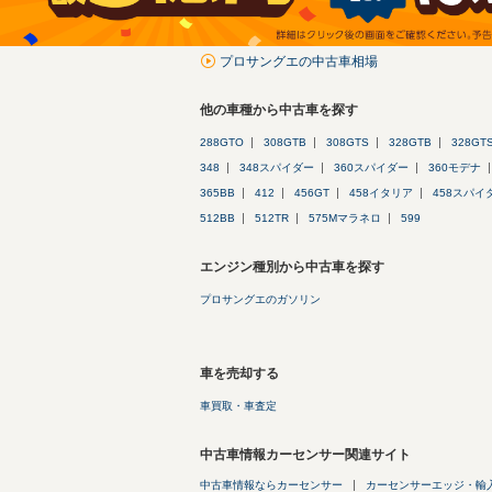
プロサングエの中古車相場
他の車種から中古車を探す
288GTO
308GTB
308GTS
328GTB
328GT
348
348スパイダー
360スパイダー
360モデナ
365BB
412
456GT
458イタリア
458スパイ
512BB
512TR
575Mマラネロ
599
エンジン種別から中古車を探す
プロサングエのガソリン
車を売却する
車買取・車査定
中古車情報カーセンサー関連サイト
中古車情報ならカーセンサー
カーセンサーエッジ・輸