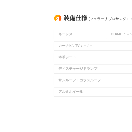
装備仕様
(フェラーリ プロサングエ 
キーレス
CD/MD：－/
カーナビ / TV：－ / －
本革シート
ディスチャージドランプ
サンルーフ・ガラスルーフ
アルミホイール