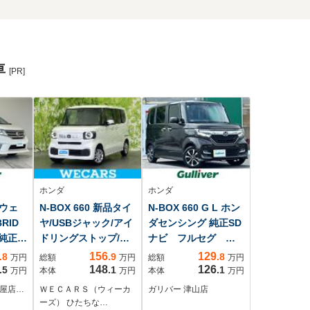
車
[PR]
ホンダ
ホンダ
イウェ
N-BOX 660 新品タイ
N-BOX 660 G L ホン
RID
ヤ/USBジャック/アイ
ダセンシング 純正SD
純正
ドリングストップ/ク
ナビ フルセグ バ
ルセグ
ルーズコントロール/
ックカメラ 片側パ
156
129
.8
.9
.8
万円
総額
万円
総額
万円
禁煙車/エアバッグ 運
ワスラ ETC ドラ
148
126
.5
.1
.1
万円
本体
万円
本体
万円
全方位カ
転席/エアバッグ 助手
レコ ホンダセンシ
茶屋店…
ＷＥＣＡＲＳ（ウィーカ
ガリバー 津山店
タ
席/パワーウインドウ/
ング レーダークル
ーズ） ひたちな…