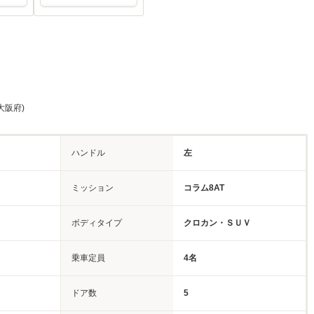
大阪府)
ハンドル
左
ミッション
コラム8AT
ボディタイプ
クロカン・ＳＵＶ
乗車定員
4名
ドア数
5