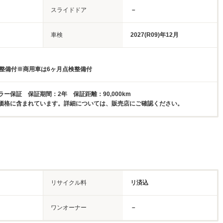
スライドドア
－
車検
2027(R09)年12月
検整備付※商用車は6ヶ月点検整備付
ー保証 保証期間：2年 保証距離：90,000km
価格に含まれています。詳細については、販売店にご確認ください。
リサイクル料
リ済込
ワンオーナー
－