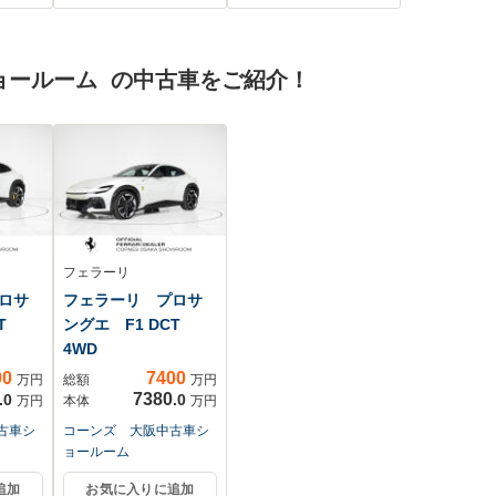
純正
エンジンスタートボ
コン レーンキープ
コーナ
タン/オートエアコン
アシスト LEDヘッ
ルー
ドランプ オートラ
ョールーム の中古車をご紹介！
 リ
イト 純正14インチ
コン
AW 前席シートヒー
キ
ター
り防
フェラーリ
ロサ
フェラーリ プロサ
T
ングエ F1 DCT
4WD
00
7400
万円
総額
万円
7380
.0
.0
万円
本体
万円
古車シ
コーンズ 大阪中古車シ
ョールーム
追加
お気に入りに追加