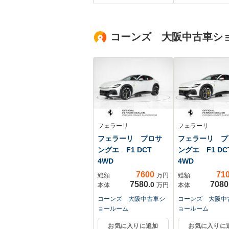
ートヒーター スマ
ー 両側電動 
ートキー 車線逸脱
16インチAW 
警報 オートライ
ーセンサー ク
コーンズ 大阪中古車シ
ト ダウンヒルアシ
ズコントロール
スト
アオートエア
ETC スマート
ー 禁煙 横滑
止装置
フェラーリ
フェラーリ
フェラーリ プロサ
フェラーリ プ
ングエ F1 DCT
ングエ F1 DC
4WD
4WD
7600
71
総額
万円
総額
7580
7080
.0
本体
万円
本体
コーンズ 大阪中古車シ
コーンズ 大阪中
ョールーム
ョールーム
お気に入りに追加
お気に入りに