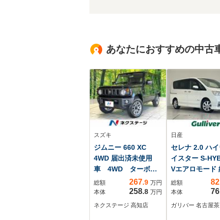
あなたにおすすめの中古
スズキ
日産
ジムニー 660 XC
セレナ 2.0 ハ
4WD 届出済未使用
イスター S-HYB
車 4WD ターボ
Vエアロモード 
レーダークルーズ
HDDナビ フ
267
82
.9
総額
万円
総額
セーフティサポー
TV CD
258
76
.8
本体
万円
本体
ト LEDヘッド コ
Bluetooth 
ネクステージ 高知店
ガリバー 名古屋
ーナーセンサー シ
メラ 後席モニ