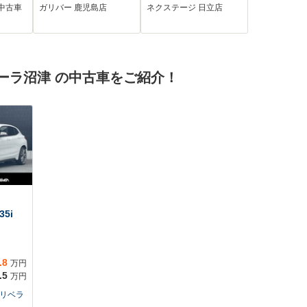
ドア ETC ドライ
ン CD
中古車
ガリバー 鹿児島店
ネクステージ 日立店
ブレコーダー ホン
ダセンシング 衝突
軽減ブレーキ 誤発
進抑制機能 後方誤
ーラ沼津 の中古車をご紹介！
発進抑制機能 路外
逸脱抑制機能 歩行
者事故低減ステアリ
ング
5i
.8
万円
.5
万円
 リベラ