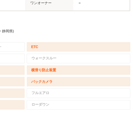
ワンオーナー
－
 静岡県)
－
ETC
ウォークスルー
横滑り防止装置
バックカメラ
フルエアロ
ローダウン