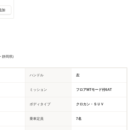
追加
 静岡県)
ハンドル
左
ミッション
フロアMTモード付6AT
ボディタイプ
クロカン・ＳＵＶ
乗車定員
7名