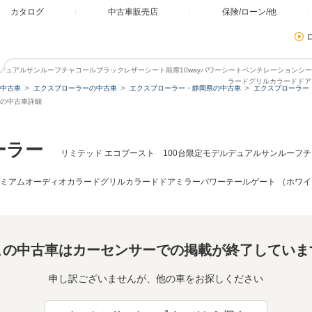
カタログ
中古車販売店
保険/ローン/他
デルデュアルサンルーフチャコールブラックレザーシート前席10wayパワーシートベンチレーションシ
ラードグリルカラードドア
中古車
エクスプローラーの中古車
エクスプローラー・静岡県の中古車
エクスプローラー
市の中古車詳細
ーラー
リミテッド エコブースト 100台限定モデルデュアルサンルーフチ
レミアムオーディオカラードグリルカラードドアミラーパワーテールゲート （ホワ
この中古車はカーセンサーでの掲載が終了していま
申し訳ございませんが、他の車をお探しください