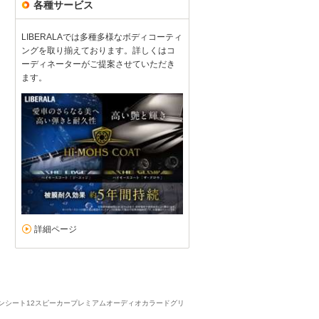
各種サービス
LIBERALAでは多種多様なボディコーティ
【ご縁】に感謝
ングを取り揃えております。詳しくはコ
ーディネーターがご提案させていただき
5
5
5
5
接客：
雰囲気：
アフター：
品質：
総合評価
点
ます。
初回の突然のアポ訪問、視察にも快く対応頂くほか、担当の高橋さん、
ジャーの竹本さんに親切丁寧に対応頂き、他社比較の上、貴店購入を
メルセデス・ベンツ GLB（2026/03購入）
2026/03/26投稿
ムムムさん
詳細ページ
ョンシート12スピーカープレミアムオーディオカラードグリ