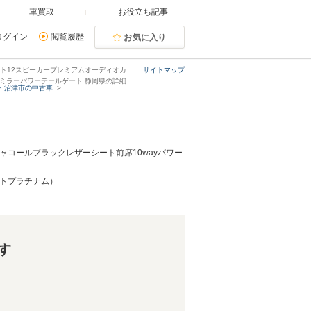
車買取
お役立ち記事
ログイン
閲覧履歴
お気に入り
ート12スピーカープレミアムオーディオカ
サイトマップ
ミラーパワーテールゲート 静岡県の詳細
・沼津市の中古車
ャコールブラックレザーシート前席10wayパワー
イトプラチナム）
す