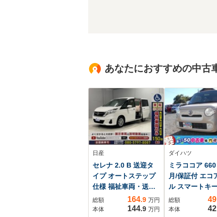
あなたにおすすめの中古
日産
ダイハツ
セレナ 2.0 B 送迎タ
ミラココア 660 
イプ オートステップ
月/保証付 エコ
仕様 福祉車両・送迎
ル スマートキー
仕様車・8人乗・走行
ベンチシート
164
49
.9
総額
万円
総額
53千K・エマージェン
CD/AUX
144
42
.9
本体
万円
本体