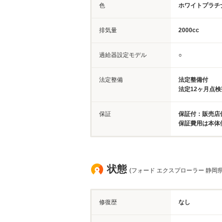
色
ホワイトプラチ
排気量
2000cc
過給器設定モデル
○
法定整備
法定整備付
法定12ヶ月点
保証
保証付：販売店
保証費用は本体
状態
(フォード エクスプローラー 静岡県
修復歴
なし