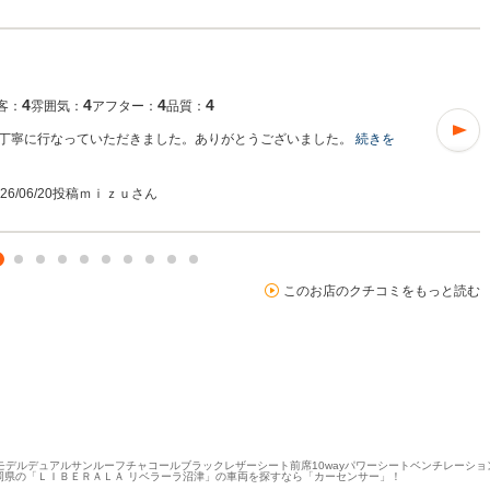
4
4
4
4
客：
雰囲気：
アフター：
品質：
丁寧に行なっていただきました。ありがとうございました。
続きを
026/06/20投稿
ｍｉｚｕさん
このお店のクチコミをもっと読む
定モデルデュアルサンルーフチャコールブラックレザーシート前席10wayパワーシートベンチレーシ
岡県の「ＬＩＢＥＲＡＬＡ リベラーラ沼津」の車両を探すなら「カーセンサー」！