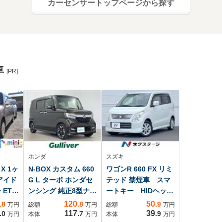
カーセンサートップページから探す
車
[PR]
ホンダ
スズキ
X 1ヶ
N-BOX カスタム 660
ワゴンR 660 FX リミ
アイド
G L ターボ ホンダセ
テッド 禁煙車 スマ
 ETC
ンシング 純正8型ナ
ートキー HIDヘッ
ビ バックカメラ
ド 純正14インチア
120
50
.8
.8
.9
万円
総額
万円
総額
万円
両側パワースライド
ルミ オートエアコ
117
39
.0
.7
.9
万円
本体
万円
本体
万円