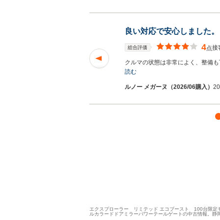
良い対応で安心しました。
4
接
総合評価
点
た。 車も掲載通り
クルマの状態は非常によく、整備も
読む
ルノー メガーヌ（2026/06購入）
2
エクスプローラー リミテッド エコブースト 100台限
ルカラードドアミラーパワーテールゲートの中古情報。静