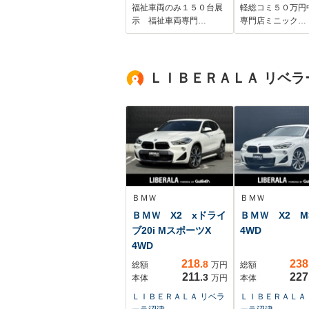
シーブレーキ・左オ
福祉車両のみ１５０台展
軽総コミ５０万円
ートステップ・アシ
示 福祉車両専門…
専門店ミニック…
ストグリップ・純正
ナビ・TV・Bモニタ
ー・アンシャンテ・
ＬＩＢＥＲＡＬＡ リベラ
左右スライドドアイ
ージークローザー
付・キーレス・禁煙
車
ＢＭＷ
ＢＭＷ
ＢＭＷ X2 xドライ
ＢＭＷ X2 M3
ブ20i MスポーツX
4WD
4WD
218
238
.8
総額
万円
総額
211
227
.3
本体
万円
本体
ＬＩＢＥＲＡＬＡ リベラ
ＬＩＢＥＲＡＬＡ