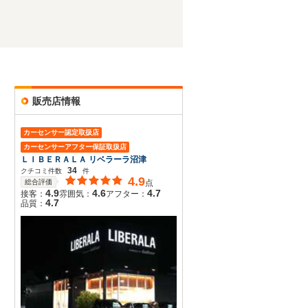
販売店情報
カーセンサー認定取扱店
カーセンサーアフター保証取扱店
ＬＩＢＥＲＡＬＡ リベラーラ沼津
34
クチコミ件数
件
4.9
総合評価
点
4.9
4.6
4.7
接客：
雰囲気：
アフター：
4.7
品質：