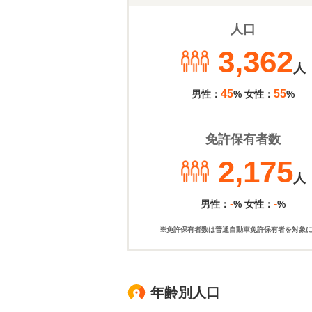
人口
3,362
人
45
55
男性：
% 女性：
%
免許保有者数
2,175
人
-
-
男性：
% 女性：
%
※免許保有者数は普通自動車免許保有者を対象
年齢別人口