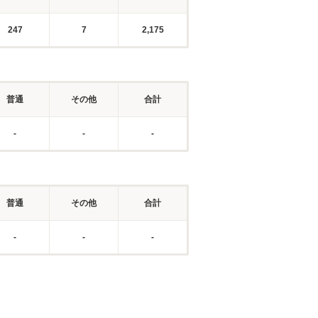
247
7
2,175
普通
その他
合計
-
-
-
普通
その他
合計
-
-
-