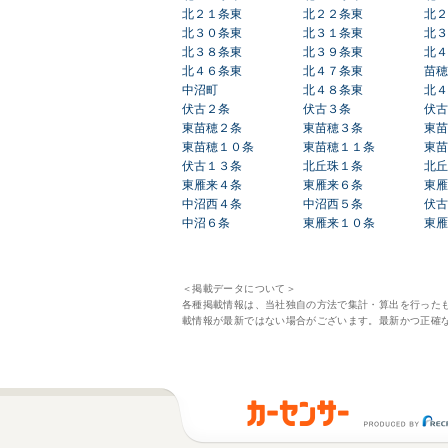
北２１条東
北２２条東
北２
北３０条東
北３１条東
北３
北３８条東
北３９条東
北４
北４６条東
北４７条東
苗穂
中沼町
北４８条東
北４
伏古２条
伏古３条
伏古
東苗穂２条
東苗穂３条
東苗
東苗穂１０条
東苗穂１１条
東苗
伏古１３条
北丘珠１条
北丘
東雁来４条
東雁来６条
東雁
中沼西４条
中沼西５条
伏古
中沼６条
東雁来１０条
東雁
＜掲載データについて＞
各種掲載情報は、当社独自の方法で集計・算出を行った
載情報が最新ではない場合がございます。最新かつ正確