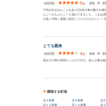
5
5
接客：
雰
総合評価
点
子供が生まれたこともあり2台目の車の購入を検
らこーどんぶらこーと流れてきました。 これは
が多い中快く真摯に対応していただけました！ 
とても親身
4
5
接客：
雰
総合評価
点
初めての車の売却だったのですが、色んな事を細
隣接する町域
北４条東
北５条東
北６
北１３条東
北１４条東
北１