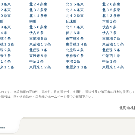
３条東
北２４条東
北２５条東
北２６条東
２条東
北３３条東
北３４条東
北３５条東
０条東
北４１条東
北４２条東
北４３条東
町
栄町
丘珠町
本町１条
９条東
北５０条東
北５１条東
伏古９条
４条
伏古５条
伏古６条
伏古７条
穂４条
東苗穂５条
東苗穂６条
東苗穂７条
穂１２条
東苗穂１３条
東苗穂１４条
東苗穂１５条
珠２条
北丘珠３条
北丘珠４条
北丘珠５条
来７条
東雁来８条
東雁来９条
中沼西１条
１４条
中沼１条
中沼２条
中沼３条
来１１条
東雁来１２条
東雁来１３条
東雁来１４条
ものです。当該情報の正確性、完全性、目的適合性、有用性、適法性及び第三者の権利を侵害し
な情報は、国や各自治体・店舗様のホームページ等でご確認下さい。
北海道札