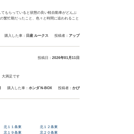
してもらっていると状態の良い軽自動車がどんぶ
始の繁忙期だったこと、色々と時間に追われること
購入した車：
日産 ルークス
投稿者：
アップ
投稿日：
2026年01月11日
、大満足です
月
購入した車：
ホンダ N-BOX
投稿者：
かぴ
北１１条東
北１２条東
北１９条東
北２０条東