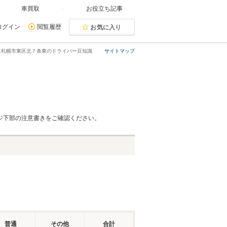
車買取
お役立ち記事
ログイン
閲覧履歴
お気に入り
道札幌市東区北７条東のドライバー豆知識
サイトマップ
ジ下部の注意書きをご確認ください。
普通
その他
合計