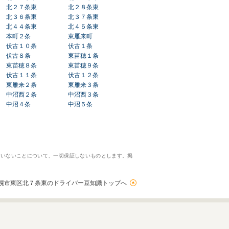
北２７条東
北２８条東
北３６条東
北３７条東
北４４条東
北４５条東
本町２条
東雁来町
伏古１０条
伏古１条
伏古８条
東苗穂１条
東苗穂８条
東苗穂９条
伏古１１条
伏古１２条
東雁来２条
東雁来３条
中沼西２条
中沼西３条
中沼４条
中沼５条
ていないことについて、一切保証しないものとします。掲
幌市東区北７条東のドライバー豆知識トップへ