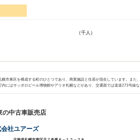
札幌市東区を構成する町のひとつであり、商業施設と住居が混在しています。また、
町内にはサッポロビール博物館やアリオ札幌などがあり、交通面では道道273号線
東の中古車販売店
式会社ユアーズ
北海道札幌市東区北７条東６－１２－２８