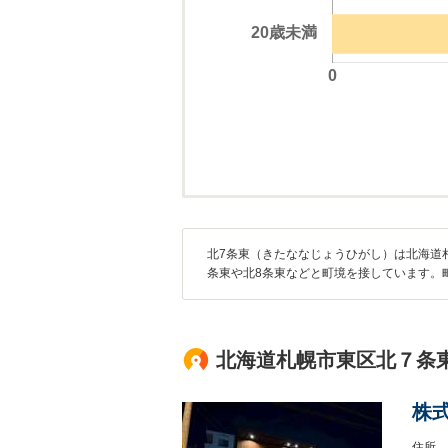
北7条東（きたななじょうひがし）は北海道
条東や北8条東などと町境を接しています。
北海道札幌市東区北７条
株
住所