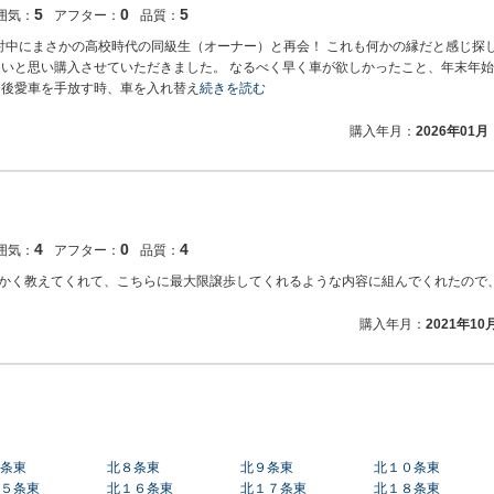
5
0
5
囲気：
アフター：
品質：
討中にまさかの高校時代の同級生（オーナー）と再会！ これも何かの縁だと感じ探
良いと思い購入させていただきました。 なるべく早く車が欲しかったこと、年末年
今後愛車を手放す時、車を入れ替え
続きを読む
購入年月：
2026年01月
4
0
4
囲気：
アフター：
品質：
かく教えてくれて、こちらに最大限譲歩してくれるような内容に組んでくれたので
購入年月：
2021年10
条東
北８条東
北９条東
北１０条東
５条東
北１６条東
北１７条東
北１８条東