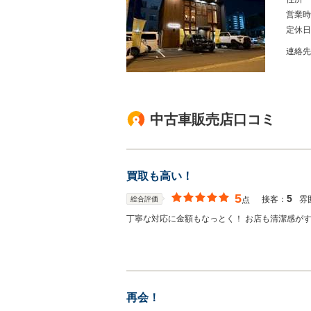
営業時
定休日
連絡先
中古車販売店口コミ
買取も高い！
5
5
接客：
雰
総合評価
点
丁寧な対応に金額もなっとく！ お店も清潔感が
再会！