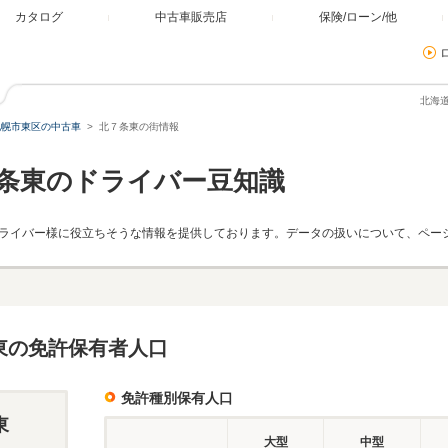
カタログ
中古車販売店
保険/ローン/他
北海
札幌市東区の中古車
北７条東の街情報
条東のドライバー豆知識
ライバー様に役立ちそうな情報を提供しております。データの扱いについて、ペー
東の免許保有者人口
免許種別保有人口
東
大型
中型