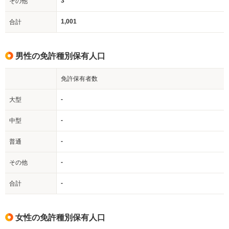
3
その他
1,001
合計
男性の免許種別保有人口
免許保有者数
-
大型
-
中型
-
普通
-
その他
-
合計
女性の免許種別保有人口