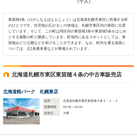
東苗穂4条（ひがしなえぼよんじょう）は北海道札幌市東区に所属する町
のひとつです。住宅地が広がるこの地域は、札幌市東区内の南部に位置
しています。そして、この町は同区内の東苗穂3条や東苗穂5条をはじめ
とする複数の町と隣接しています。町域内にあるスポットとしては、東
苗穂みどり公園などを挙げることができます。なお、町内を通る道路に
ついては、北1条雁来通などが整備されています。
北海道札幌市東区東苗穂４条の中古車販売店
北海道軽パーク 札幌東店
住所
北海道札幌市東区東苗穂４条３－１－２
営業時間
09:30～18:00
定休日
火曜