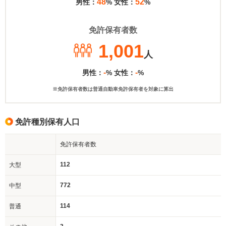
48
52
男性：
% 女性：
%
免許保有者数
1,001
人
-
-
男性：
% 女性：
%
※免許保有者数は普通自動車免許保有者を対象に算出
免許種別保有人口
免許保有者数
112
大型
772
中型
114
普通