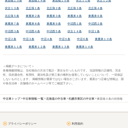
東苗穂１３条
東苗穂１４条
東苗穂１５条
伏古１１条
伏古１２条
伏古１３条
北丘珠１条
北丘珠２条
北丘珠３条
北丘珠４条
北丘珠５条
東雁来２条
東雁来３条
東雁来４条
東雁来６条
東雁来７条
東雁来８条
東雁来９条
中沼西１条
中沼西２条
中沼西３条
中沼西４条
中沼西５条
伏古１４条
中沼１条
中沼２条
中沼３条
中沼４条
中沼５条
中沼６条
東雁来１０条
東雁来１１条
東雁来１２条
東雁来１３条
東雁来１４条
＜掲載データについて＞
各種掲載情報は、当社独自の方法で集計・算出を行ったものです。 当該情報の正確性、完全
性、目的適合性、有用性、適法性及び第三者の権利を侵害していないことについて、一切保証
しないものとします。 掲載情報が最新ではない場合がございます。最新かつ正確な情報は、国
や各自治体・店舗様のホームページ等でご確認下さい。
中古車トップ
中古車情報:一覧
北海道の中古車
札幌市東区の中古車
東苗穂４条の街情報
プライバシーポリシー
利用規約