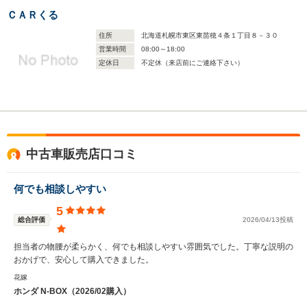
ＣＡＲくる
住所
北海道札幌市東区東苗穂４条１丁目８－３０
営業時間
08:00～18:00
定休日
不定休（来店前にご連絡下さい）
中古車販売店口コミ
何でも相談しやすい
5
総合評価
2026/04/13投稿
担当者の物腰が柔らかく、何でも相談しやすい雰囲気でした。丁寧な説明の
おかげで、安心して購入できました。
花嫁
ホンダ N-BOX（2026/02購入）